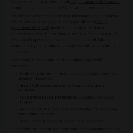
buscas es un descanso merecido, el
código promocional CheapoAir
te proporciona un ahorro de 8 USD en paquetes vacacionales.
Para los que prefieren asegurarse un buen lugar donde descansar
durante sus viajes, no hay nada mejor que utilizar un
código
promocional CheapoAir
que brinda un 5% de reducción en la
selección de hoteles. Por otro lado, si la reserva se realiza a través
de la App CheapOair, los usuarios pueden obtener el doble de
puntos, lo que puede traducirse en mayores ahorros para futuras
aventuras.
En resumen, estos son algunos de los
cupones
que podrás
encontrar:
5% de descuento en alquiler de coches con
código promocional
CheapoAir
específico.
Hasta 8 USD de descuento
en las tasas al suscribirte al
newsletter.
8 USD menos en paquetes turísticos
con
código promocional
CheapoAir
.
Reducción del 5% en reservaciones de hoteles gracias a
código
promocional CheapoAir
.
Hasta un 20% de descuento en hoteles seleccionados.
Es importante mencionar que las promociones y
cupones
tienen una