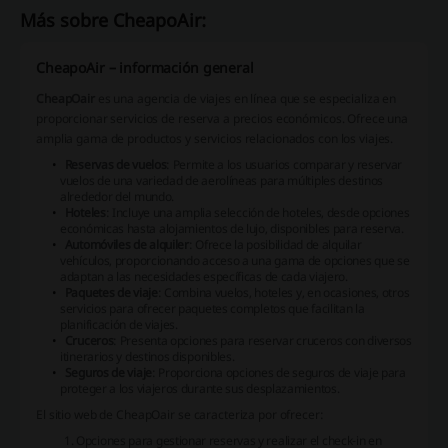
Más sobre CheapoAir:
CheapoAir – información general
CheapOair
es una agencia de viajes en línea que se especializa en
proporcionar servicios de reserva a precios económicos. Ofrece una
amplia gama de productos y servicios relacionados con los viajes.
Reservas de vuelos
: Permite a los usuarios comparar y reservar
vuelos de una variedad de aerolíneas para múltiples destinos
alrededor del mundo.
Hoteles
: Incluye una amplia selección de hoteles, desde opciones
económicas hasta alojamientos de lujo, disponibles para reserva.
Automóviles de alquiler
: Ofrece la posibilidad de alquilar
vehículos, proporcionando acceso a una gama de opciones que se
adaptan a las necesidades específicas de cada viajero.
Paquetes de viaje
: Combina vuelos, hoteles y, en ocasiones, otros
servicios para ofrecer paquetes completos que facilitan la
planificación de viajes.
Cruceros
: Presenta opciones para reservar cruceros con diversos
itinerarios y destinos disponibles.
Seguros de viaje
: Proporciona opciones de seguros de viaje para
proteger a los viajeros durante sus desplazamientos.
El sitio web de CheapOair se caracteriza por ofrecer:
Opciones para gestionar reservas y realizar el check-in en