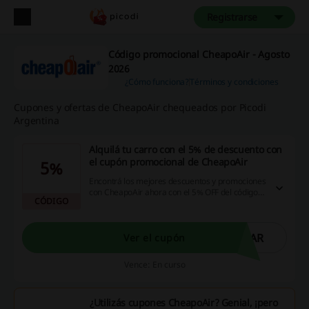
Registrarse
Código promocional CheapoAir - Agosto
2026
¿Cómo funciona?
Términos y condiciones
Cupones y ofertas de CheapoAir chequeados por Picodi
Argentina
Alquilá tu carro con el 5% de descuento con
el cupón promocional de CheapoAir
5%
Encontrá los mejores descuentos y promociones
con CheapoAir ahora con el 5% OFF del código
CÓDIGO
promocional ¡Empieza a ahorrar!
CAR
Ver el cupón
Vence: En curso
¿Utilizás cupones CheapoAir? Genial, ¡pero