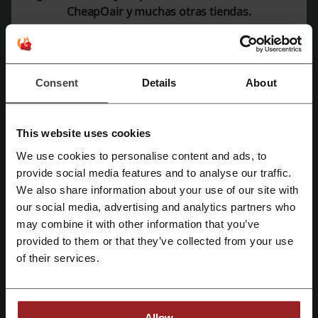
Detalles de las ofertas
CheapOair y muchas otras tiendas.
Códigos promocionales
4
Mejor Descuento
20%
Consent
Details
About
Última actualización
1/8/26, 08:00
Usamos enlaces de afiliados y podemos recibir una comisión.
This website uses cookies
We use cookies to personalise content and ads, to
Valoración de códigos de descuento para
Registrate con Facebook
provide social media features and to analyse our traffic.
CheapOair
We also share information about your use of our site with
our social media, advertising and analytics partners who
Regístrate con Google
may combine it with other information that you’ve
Calificación promedio: 4.51, basada en 915 votos
provided to them or that they’ve collected from your use
Regístrate con el correo electrónico
of their services.
Datos de contacto CheapoAir:
1-888-516-7919
Allow