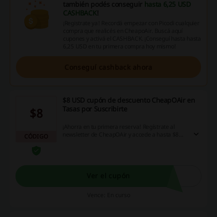
también podés conseguir
hasta 6,25 USD
CASHBACK
!
¡Registrate ya! Recordá empezar con Picodi cualquier
compra que realicés en CheapoAir. Buscá aquí
cupones y activá el CASHBACK. ¡Conseguí hasta hasta
6,25 USD en tu primera compra hoy mismo!
Conseguí cashback ahora
$8 USD cupón de descuento CheapOAir en
Tasas por Suscribirte
$8
¡Ahorra en tu primera reserva! Regístrate al
newsletter de CheapOAir y accede a hasta $8
CÓDIGO
USD de descuento en las tasas en tu primera
reserva. ¡Aprovecha esta oportunidad!
Ver el cupón
Vence: En curso