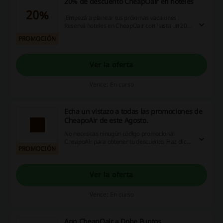
20% de descuento CheapOair en hoteles
20%
¡Empezá a planear tus próximas vacaiones!
Reservá hoteles en CheapOair con hasta un 20%
de descuento. ¡Dale!
PROMOCIÓN
Ver la oferta
Vence: En curso
Echa un vistazo a todas las promociones de
CheapoAir de este Agosto.
No necesitas ninugún código promocional
CheapoAir para obtener tu descuento. Haz clic
PROMOCIÓN
en la oferta y ¡disfruta!
Ver la oferta
Vence: En curso
App CheapOair = Dobe Puntos