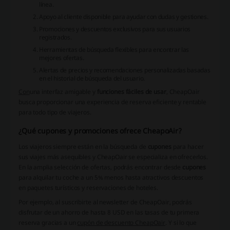
línea.
Apoyo al cliente disponible para ayudar con dudas y gestiones.
Promociones y descuentos exclusivos para sus usuarios
registrados.
Herramientas de búsqueda flexibles para encontrar las
mejores ofertas.
Alertas de precios y recomendaciones personalizadas basadas
en el historial de búsqueda del usuario.
Con
una interfaz amigable
y
funciones fáciles de usar
, CheapOair
busca proporcionar una experiencia de reserva eficiente y rentable
para todo tipo de viajeros.
¿Qué cupones y promociones ofrece CheapoAir?
Los viajeros siempre están en la búsqueda de
cupones
para hacer
sus viajes más asequibles y CheapOair se especializa en ofrecerlos.
En la amplia selección de ofertas, podrás encontrar desde
cupones
para alquilar tu coche a un 5% menos hasta atractivos descuentos
en paquetes turísticos y reservaciones de hoteles.
Por ejemplo, al suscribirte al newsletter de CheapOair, podrás
disfrutar de un ahorro de hasta 8 USD en las tasas de tu primera
reserva gracias a un
cupón de descuento CheapOair
. Y si lo que