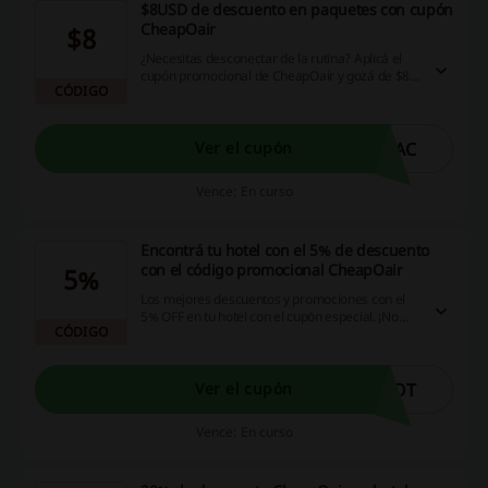
$8USD de descuento en paquetes con cupón
CheapOair
$8
¿Necesitas desconectar de la rutina? Aplicá el
cupón promocional de CheapOair y gozá de $8
CÓDIGO
USD de descuento en paquetes. ¡Aprovechá!
VAC
Ver el cupón
Vence: En curso
Encontrá tu hotel con el 5% de descuento
con el código promocional CheapOair
5%
Los mejores descuentos y promociones con el
5% OFF en tu hotel con el cupón especial. ¡No
CÓDIGO
dejes pasar esta oportunidad y ahorrá!
HOT
Ver el cupón
Vence: En curso