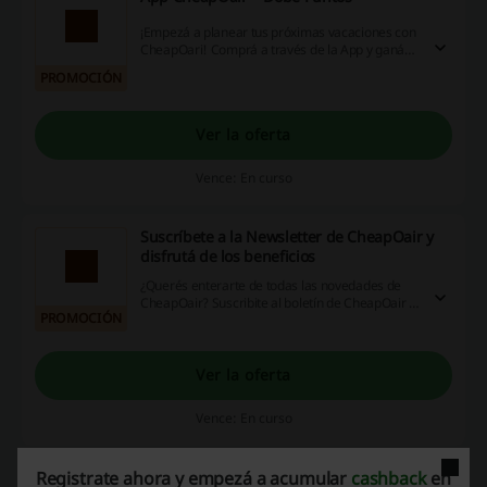
¡Empezá a planear tus próximas vacaciones con
CheapOari! Comprá a través de la App y ganá
dos veces más puntos al reservar. ¡Hacé un click
PROMOCIÓN
y descargá la App!
Ver la oferta
Vence: En curso
Suscríbete a la Newsletter de CheapOair y
disfrutá de los beneficios
¿Querés enterarte de todas las novedades de
CheapOair? Suscribite al boletín de CheapOair y
PROMOCIÓN
además serás el primero de enterarte de las
promociones y cupones especiales. ¿Qué
esperás?
Ver la oferta
Vence: En curso
Registrate ahora y empezá a acumular
cashback
en