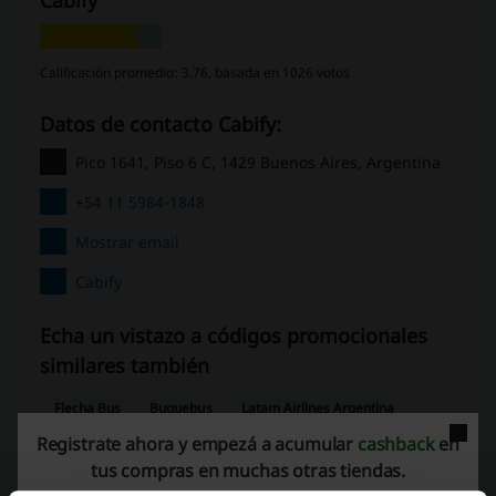
Cabify
Calificación promedio: 3.76, basada en 1026 votos
Datos de contacto Cabify:
Pico 1641, Piso 6 C, 1429 Buenos Aires, Argentina
+54 11 5984-1848
Mostrar email
Cabify
Echa un vistazo a códigos promocionales
similares también
Flecha Bus
Buquebus
Latam Airlines Argentina
Registrate ahora y empezá a acumular
cashback
en
Iberia
Aerolineas Argentinas
Booking.com
tus compras en muchas otras tiendas.
eDreams
Tripadvisor
Viator