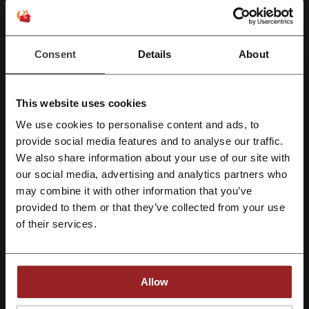
Mira los cupones y ofertas más populares
Consent
Details
About
cupón de Temu
cupon Mercado Libre Argentina
cupón de descuento Frávega
cupones McDonald's Argentina
cupones de PedidosYa
This website uses cookies
cupon descuento Mimo
We use cookies to personalise content and ads, to
Registrate con Facebook
provide social media features and to analyse our traffic.
We also share information about your use of our site with
our social media, advertising and analytics partners who
Regístrate con Google
Más sobre Cabify:
may combine it with other information that you’ve
provided to them or that they’ve collected from your use
Regístrate con el correo electrónico
Cupones Cabify, el servicio que revolucionó la experiencia de
of their services.
transportarse en la ciudad.
Allow