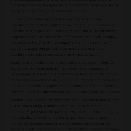
confirma el tiempo de espera, así como la matrícula del auto que te
recogerá y el nombre y el teléfono del conductor.
En Cabify todo está diseñado para que tu experiencia sea
absolutamente positiva y satisfactoria. Puede que igual tengas que
enfrentarte a los problemas del tráfico, pero aún así, la aplicación le
propone al conductor la ruta más efectiva en términos de tiempo y
distancia posible. Con ello, la compañía te asegura que las tarifas
que debes pagar siempre serán las más beneficiosas, pues
equilibran la relación entre costo y beneficio a tu favor.
Cabify es un ejemplo de cómo el comercio electrónico ha logrado
evolucionar y ofrecer cada día más y mejores soluciones a las
necesidades de la vida diaria. Ya no solo se trata de un intercambio
de diversos productos por dinero, sino que Internet se ha convertido
en una herramienta que permite que tu vida sea mucho más fácil al
ofrecerte miles de soluciones a problemas y necesidades cotidianas.
Además, las compañías se han enfocado en este medio para ofrecer
a sus clientes mejores oportunidades a la hora de hacer sus
compras. Es por eso por lo que Picodi Argentina te ofrece la mejor y
más actualizada selección de ofertas, promociones, rebajas y
códigos de descuento que cientos de tiendas y prestadores de
servicios que buscan afianzar sus clientes online. Esto nos convierte