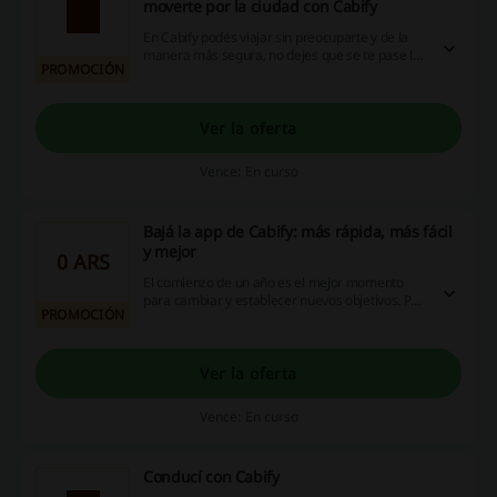
moverte por la ciudad con Cabify
En Cabify podés viajar sin preocuparte y de la
manera más segura, no dejes que se te pase la
PROMOCIÓN
oportunidad y ahorrá con el mejor servicio de
transporte disponible en Argentina.
Ver la oferta
Vence: En curso
Bajá la app de Cabify: más rápida, más fácil
y mejor
0 ARS
El comienzo de un año es el mejor momento
para cambiar y establecer nuevos objetivos. Por
PROMOCIÓN
eso el Cabify estrenó una nueva app con
infinidad de mejoras para vos. Descargá ya y
disfrutá de los pasajes con Cabify.
Ver la oferta
Vence: En curso
Conducí con Cabify