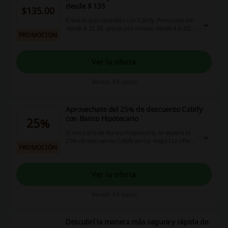
desde $ 135
$135.00
Enviá lo que necesitas con Cabify. Precio por km
desde $ 22.58, precio por minuto desde $ 6.30,
PROMOCIÓN
tarifa mínima para pedidos inmediatos $ 135.00
en Envíos Cabify. ¿Por qué no probarlos?
Ver la oferta
Vence: En curso
Aprovechate del 25% de descuento Cabify
con Banco Hipotecario
25%
Si sos socio de Banco Hioptecario, te espera el
25% de descuento Cabify en tus viajes! La oferta
PROMOCIÓN
aplica todos los días de la semana! Entrá ahora!
Ver la oferta
Vence: En curso
Descubrí la manera más segura y rápida de