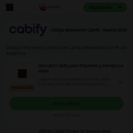
Registrarse
Código descuento Cabify - Agosto 2026
Códigos descuento y ofertas de Cabify chequeados por Picodi
Argentina
Descubrí Cabify para Empresas y manejá tus
viajes
¿Querés que tus empleados viajen con Cabify?
Entrá aquí y enterate de todos los detalles y
PROMOCIÓN
beneficios ofrecidos por Cabify Empresas.
Rellená el formulario y esperá la respuesta.
¡Hacé clic ya!
Ver la oferta
Vence: En curso
¡Oferta Cabify! Envíos en Buenos Aires