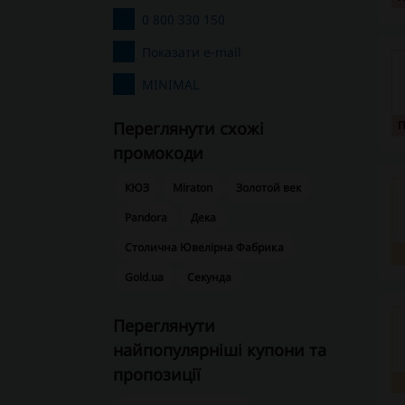
0 800 330 150
Показати e-mail
MINIMAL
Переглянути схожі
промокоди
КЮЗ
Miraton
Золотой век
Pandora
Дека
Столична Ювелірна Фабрика
Gold.ua
Секунда
Переглянути
найпопулярніші купони та
пропозиції