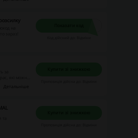
унковими
 «Розпродаж».
розсилку
Показати код
мокод на
то зараз!
Код дійсний до: Відміни
Купити зі знижкою
ь за
ас, які можна
Пропозиція дійсна до: Відміни
Детальніше
IMAL
Купити зі знижкою
 та
Пропозиція дійсна до: Відміни