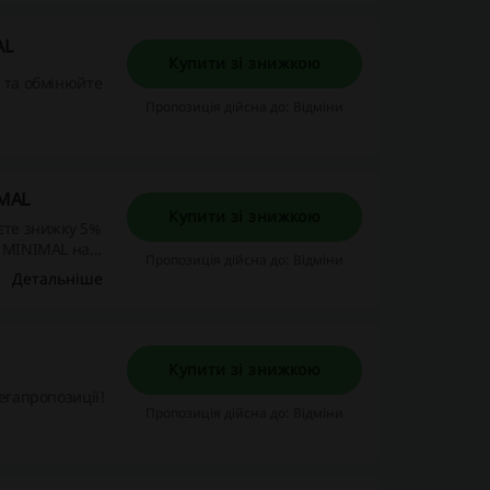
AL
Купити зі знижкою
и та обмінюйте
Пропозиція дійсна до: Відміни
IMAL
Купити зі знижкою
аєте знижку 5%
и MINIMAL на
Пропозиція дійсна до: Відміни
 золотих
Детальніше
Купити зі знижкою
егапропозиції!
Пропозиція дійсна до: Відміни