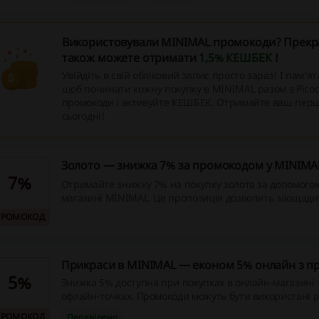
Використовували MINIMAL промокоди? Прекра
також можете отримати
1,5% КЕШБЕК
!
Увійдіть в свій обліковий запис просто зараз! І пам’ят
щоб починати кожну покупку в MINIMAL разом з Picod
промокоди і активуйте КЕШБЕК. Отримайте ваш пер
сьогодні!
Золото — знижка 7% за промокодом у MINIMA
7%
Отримайте знижку 7% на покупку золота за допомого
магазині MINIMAL. Це пропозиція дозволить заощади
покупці, не вимагаючи жодних додаткових умов.
ПРОМОКОД
Прикраси в MINIMAL — економ 5% онлайн з 
5%
Знижка 5% доступна при покупках в онлайн-магазині т
офлайн-точках. Промокоди можуть бути використані р
1+1=3, але не діють на нову колекцію “DANA”, що старт
ПРОМОКОД
Перевірено