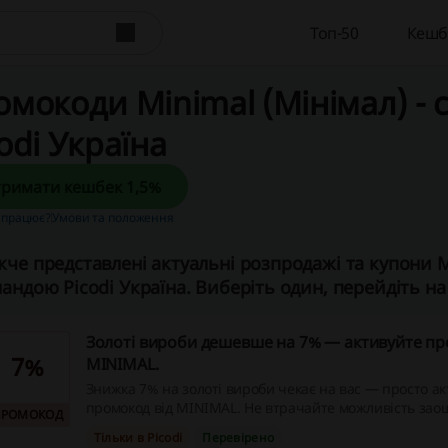
Топ-50
Кешб
омокоди Minimal (Мінімал) - 
odi Україна
Отримати кешбек 1,5%
 працює?
Умови та положення
че представлені актуальні розпродажі та купони Mi
андою Picodi Україна. Виберіть один, перейдіть на с
Золоті вироби дешевше на 7% — активуйте пр
7%
MINIMAL.
Знижка 7% на золоті вироби чекає на вас — просто а
промокод від MINIMAL. Не втрачайте можливість зао
ПРОМОКОД
покупках, використовуючи спеціальні пропозиції!Зни
Тільки в Picodi
Перевірено
поширюється на категорію «Розпродаж».