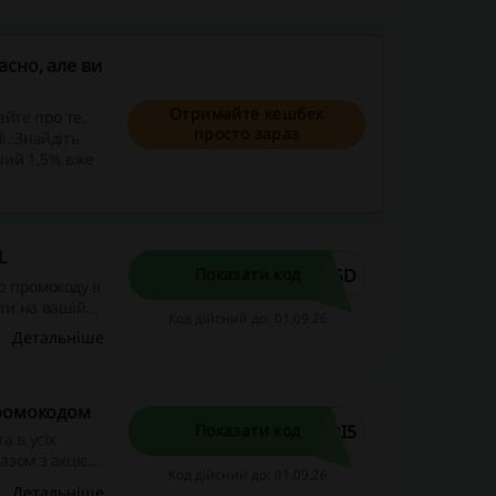
сно, але ви
Отримайте кешбек
айте про те,
просто зараз
i. Знайдіть
ший 1,5% вже
L
DSD
Показати код
ю промокоду в
ти на вашій
Код дійсний до: 01.09.26
Детальніше
промокодом
DI5
Показати код
а в усіх
азом з акцією
Код дійсний до: 01.09.26
ує 24.03, а
Детальніше