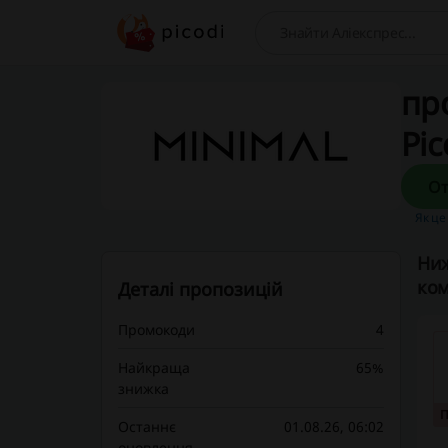
Пошук
пр
Pic
Як це
Ниж
ком
Деталі пропозицій
Промокоди
4
Найкраща
65%
знижка
Останнє
01.08.26, 06:02
оновлення