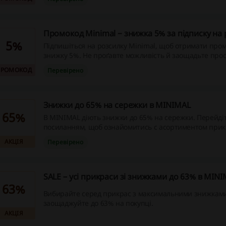
також не сумуються з іншими промокодами та подар
сертифікатами.Знижка не поширюється на категорію
Промокод Minimal − знижка 5% за підписку на 
5%
Підпишіться на розсилку Minimal, щоб отримати про
знижку 5%. Не проґавте можливість й заощадьте прос
ПРОМОКОД
Перевірено
Знижки до 65% на сережки в MINIMAL
65%
В MINIMAL діють знижки до 65% на сережки. Перейдіт
посиланням, щоб ознайомитись с асортиментом прикр
купити за зниженими цінами!
АКЦІЯ
Перевірено
SALE – усі прикраси зі знижками до 63% в MIN
63%
Вибирайте серед прикрас з максимальними знижками
заощаджуйте до 63% на покупці.
АКЦІЯ