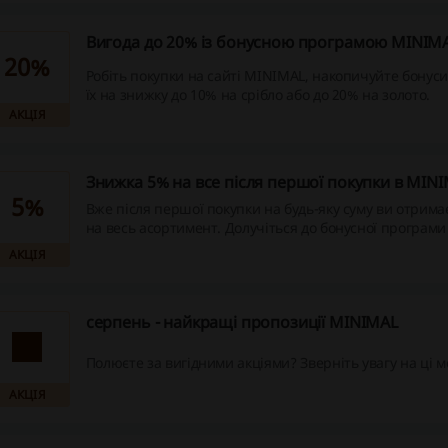
Вигода до 20% із бонусною програмою MINIM
20%
Робіть покупки на сайті MINIMAL, накопичуйте бонус
їх на знижку до 10% на срібло або до 20% на золото.
АКЦІЯ
Знижка 5% на все після першої покупки в MIN
5%
Вже після першої покупки на будь-яку суму ви отрим
на весь асортимент. Долучіться до бонусної програм
почніть заощаджувати під час замовлення срібних та
АКЦІЯ
прикрас!
серпень - найкращі пропозиції MINIMAL
Полюєте за вигідними акціями? Зверніть увагу на ці м
АКЦІЯ