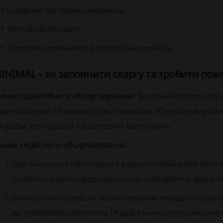
Щоденна відправка замовлень
Worldwide shipping
Програма лояльності для постійних клієнтів
INIMAL – як заповнити скаргу та зробити пов
мови гарантійного обслуговування:
Компанія Minimal гаран
адає гарантію 18 місяців на всі прикраси. Ювелірні вироб
Вироби золотарські з коштовних матеріалів».
мови сервісного обслуговування:
Для виконання гарантійного ремонту/обміну або безко
повинен надати інформацію щодо замовлення, ярлик пр
Безкоштовне сервісне обслуговування передбачає усун
які проявились протягом 14 днів з моменту отримання т