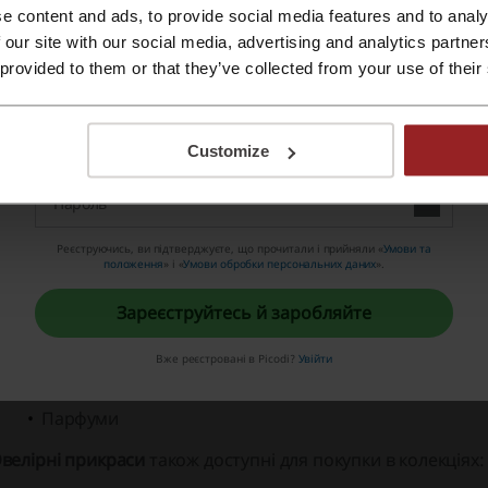
сортименті магазину представлені:
e content and ads, to provide social media features and to analy
Зареєструватися за допомогою Apple ID
 our site with our social media, advertising and analytics partn
Сережки срібні
 provided to them or that they’ve collected from your use of their
Каблучки срібні
Зареєструватися за допомогою електронної пошти
Підвіски срібні
Customize
Браслети срібні
Срібні ланцюжки
Реєструючись, ви підтверджуєте, що прочитали і прийняли «
Умови та
Аксесуари
, в тому числі:
положення
» і «
Умови обробки персональних даних
».
Аромасвічки
Зареєструйтесь й заробляйте
Б’юті бокси
Вже реєстровані в Picodi?
Увійти
Шоколад
Парфуми
велірні прикраси
також доступні для покупки в колекціях: