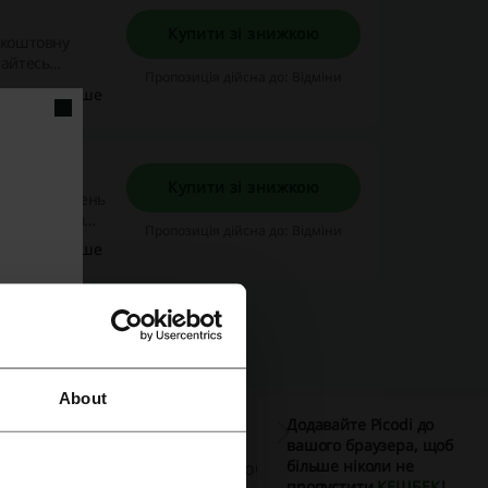
Купити зі знижкою
зкоштовну
тайтесь
Пропозиція дійсна до: Відміни
Детальніше
Купити зі знижкою
о 5000 гривень
йно вибрати
Пропозиція дійсна до: Відміни
Детальніше
About
Додавайте Picodi до
вашого браузера, щоб
більше ніколи не
кі ідеально впишуться в кожен образ. В
пропустити
КЕШБЕК
!