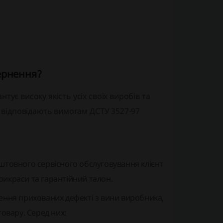
ернення?
тує високу якість усіх своїх виробів та
и відповідають вимогам ДСТУ 3527-97
штовного сервісного обслуговування клієнт
икраси та гарантійний талон.
ення прихованих дефекті з вини виробника,
овару. Серед них: