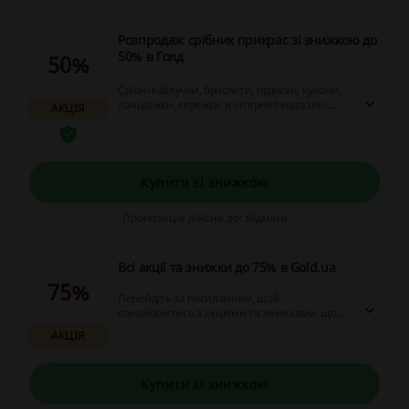
Розпродаж срібних прикрас зі знижкою до
50% в Голд
50%
Срібні каблучки, браслети, підвіски, кулони,
ланцюжки, сережки в інтернет-магазині
АКЦІЯ
Gold.ua ви купите зі знижкою до 50%.
Купити зі знижкою
Пропозиція дійсна до: Відміни
Всі акції та знижки до 75% в Gold.ua
75%
Перейдіть за посиланням, щоб
ознайомитись з акціями та знижками, що
діють в Gold.ua. Не проґавте можливість й
АКЦІЯ
дізнайтесь, як можна заощадити на покупці
ювелірних виробів!
Купити зі знижкою