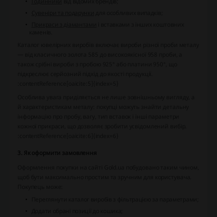
Годинники
від відомих брендів;
Сувеніри та подарунки
для особливих випадків;
Прикраси з діамантами
і вставками з інших коштовних
каменів.
Каталог ювелірних виробів включає вироби різної проби металу
— від класичного золота 585 до високоякісної 958 проби, а
також срібні вироби з пробою 925° або платини 950°, що
підкреслює серйозний підхід до якості продукції.
:contentReference[oaicite:5]{index=5}
Особлива увага приділяється не лише зовнішньому вигляду, а
й характеристикам металу: покупці можуть знайти детальну
інформацію про пробу, вагу, тип вставок і інші параметри
кожної прикраси, що дозволяє зробити усвідомлений вибір.
:contentReference[oaicite:6]{index=6}
3. Як оформити замовлення
Оформлення покупки на сайті Gold.ua побудовано таким чином,
щоб бути максимально простим та зручним для користувача.
Покупець може:
Переглянути каталог виробів з фільтрацією за параметрами;
Додати обрані позиції до кошика;