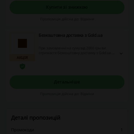
Купити зі знижкою
Пропозиція дійсна до: Відміни
Безкоштовна доставка з Gold.ua
При замовленні на суму від 2000 грн ви
отримаєте безкоштовну доставку з Gold.ua.
АКЦІЯ
Не проґавте можливість і скористайтесь
пропозицією просто зараз!
Детальніше
Пропозиція дійсна до: Відміни
Деталі пропозицій
Промокоди
1