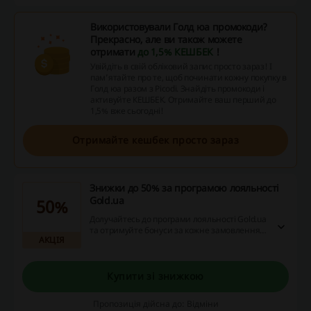
Використовували Голд юа промокоди?
Прекрасно, але ви також можете
отримати
до 1,5% КЕШБЕК
!
Увійдіть в свій обліковий запис просто зараз! І
пам’ятайте про те, щоб починати кожну покупку в
Голд юа разом з Picodi. Знайдіть промокоди і
активуйте КЕШБЕК. Отримайте ваш перший до
1,5% вже сьогодні!
Отримайте кешбек просто зараз
Знижки до 50% за програмою лояльності
Gold.ua
50%
Долучайтесь до програми лояльності Gold.ua
та отримуйте бонуси за кожне замовлення.
АКЦІЯ
Накопичуйте бонуси та оплачуйте ними до
50% від вартості наступних покупок!
Купити зі знижкою
Пропозиція дійсна до: Відміни