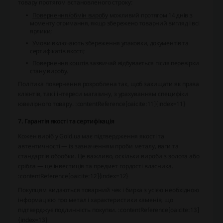
товару протягом встановленого строку:
Повернення/обмін виробу
можливий протягом 14 днів з
моменту отримання, якщо збережено товарний вигляд і всі
ярлики;
Умови
включають збереження упаковки, документів та
сертифікатів якості;
Повернення коштів
зазвичай відбувається після перевірки
стану виробу.
Політика повернення розроблена так, щоб захищати як права
клієнтів, так і інтереси магазину, з урахуванням специфіки
ювелірного товару. :contentReference[oaicite:11]{index=11}
7. Гарантія якості та сертифікація
Кожен виріб у Gold.ua має підтвердження якості та
автентичності — із зазначенням проби металу, ваги та
стандартів обробки. Це важливо, оскільки вироби з золота або
срібла — це інвестиція та предмет гордості власника.
:contentReference[oaicite:12]{index=12}
Покупцям видаються товарний чек і бирка з усією необхідною
інформацією про метал і характеристики каменів, що
підтверджує подлинність покупки. :contentReference[oaicite:13]
{index=13}