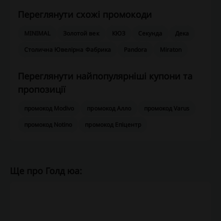
Переглянути схожі промокоди
MINIMAL
Золотой век
КЮЗ
Секунда
Дека
Столична Ювелірна Фабрика
Pandora
Miraton
Переглянути найпопулярніші купони та
пропозиції
промокод Modivo
промокод Алло
промокод Varus
промокод Notino
промокод Епіцентр
Ще про Голд юа:
Gold.ua — Ювелірний
інтернет‑магазин прикрас,