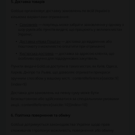
5. Доставка товарів
Gold.ua організовує доставку замовлень по всій Україні з
кількома варіантами отримання:
Самовивіз
— покупець може забрати замовлення у одному з
шоу‑румів або пунктів видачі, що працюють у великих містах
України;
Доставка «Нова Пошта»
— доставка до відділення або
поштомату з можливістю оплатити при отриманні;
Кур’єрська доставка
— доставка за адресою клієнта, що
особливо зручно для подарункових закупівель.
Пункти видачі Gold.ua доступні в таких містах, як Київ, Одеса,
Харків, Дніпро та Львів, що дозволяє отримати прикраси
зручним способом у вашому місті. :contentReference[oaicite:9]
{index=9}
Доставка для замовлень на певну суму може бути
безкоштовною або здійснюватися за спеціальними умовами
акції. :contentReference[oaicite:10]{index=10}
6. Політика повернення та обміну
Gold.ua дотримується законодавства України щодо прав
споживачів і пропонує можливість повернення або обміну