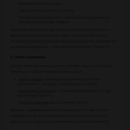
Заповнити контактні дані;
Обрати спосіб доставки та оплату;
Підтвердити замовлення і отримати підтвердження на
електронну пошту або телефон.
Назавжди актуальною функцією залишається можливість
оформити зворотній дзвінок: клієнт залишає свій номер, і
менеджер магазину зв’язується для завершення оформлення
та уточнення деталей. :contentReference[oaicite:7]{index=7}
4. Оплата замовлень
Gold.ua пропонує кілька зручних способів оплати, щоб кожен
покупець міг обрати оптимальний варіант:
Оплата онлайн
банківською карткою на сайті при
оформленні — це один з найзручніших способів;
Оплата при отриманні
— через службу доставки (у тому
числі «Нова Пошта»);
Оплата у шоу‑румі
при самовивозі покупки.
Магазин підтримує безпечні транзакції, а система оплати
побудована так, щоб мінімізувати ризики та гарантувати
простоту для покупця. :contentReference[oaicite:8]{index=8}