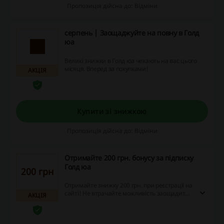
Пропозиція дійсна до: Відміни
серпень | Заощаджуйте на повну в Голд
юа
Великі знижки в Голд юа чекають на вас цього
місяця. Вперед за покупками!
АКЦІЯ
Купити зі знижкою
Пропозиція дійсна до: Відміни
Отримайте 200 грн. бонусу за підписку
Голд юа
200 грн
Отримайте знижку 200 грн. при реєстрації на
сайті! Не втрачайте можливість заощадити
АКЦІЯ
на своїх онлайн-покупках – підписуйтеся вже
сьогодні!