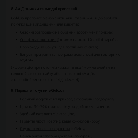
8. Акції, знижки та вигідні пропозиції
Gold.ua пропонує різноманітні акції та знижки, щоб зробити
покупки ще вигіднішими для клієнтів:
Сезонні розпродажі
на обраний асортимент прикрас;
Спеціальні пропозиції
знижок на золоті й срібні вироби;
Промокоди та бонуси
для постійних клієнтів;
Бонусні програми
та програми лояльності для повторних
покупок.
Інформацію про поточні знижки та акції можна знайти на
головній сторінці сайту або на сторінці «Акції».
:contentReference[oaicite:14]{index=14}
9. Переваги покупки в Gold.ua
Великий асортимент
прикрас, аксесуарів і подарунків;
Ціни на 30–70% нижче
, ніж у роздрібних магазинах;
Удобний каталог
з фільтрацією;
Гарантія якості
і сертифікація кожного виробу;
Гнучка політика повернення
і обміну;
Різноманітні способи доставки
по Україні;