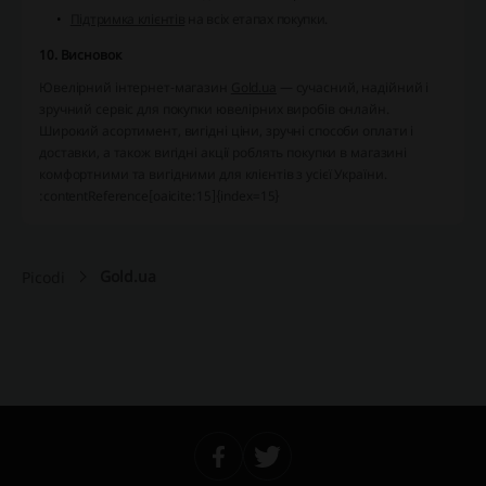
Підтримка клієнтів
на всіх етапах покупки.
10. Висновок
Ювелірний інтернет‑магазин
Gold.ua
— сучасний, надійний і
зручний сервіс для покупки ювелірних виробів онлайн.
Широкий асортимент, вигідні ціни, зручні способи оплати і
доставки, а також вигідні акції роблять покупки в магазині
комфортними та вигідними для клієнтів з усієї України.
:contentReference[oaicite:15]{index=15}
Gold.ua
Picodi