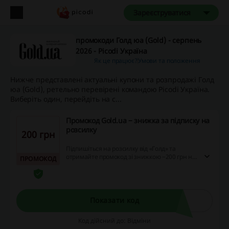
Зареєструватися
промокоди Голд юа (Gold) - серпень
2026 - Picodi Україна
Як це працює?
Умови та положення
Нижче представлені актуальні купони та розпродажі Голд
юа (Gold), ретельно перевірені командою Picodi Україна.
Виберіть один, перейдіть на с...
Промокод Gold.ua − знижка за підписку на
розсилку
200 грн
Підпишіться на розсилку від «Голд» та
отримайте промокод зі знижкою −200 грн на
ПРОМОКОД
першу покупку від 2000 грн.
Показати код
Код дійсний до: Відміни