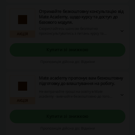
Отримайте безкоштовну консультацію від
Mate Academy, щодо курсу та доступ до
базового модуля.
Скористайтесь шансом безплатно
проконсультуватись з питань курсу та
АКЦІЯ
отримати доступ до модулю "Основи". Не
втрачайте можливість економити,
використовуючи наші пропозиції зі
Купити зі знижкою
знижками, промокодами та кешбеком.
Пропозиція дійсна до: Відміни
Mate academy пропонує вам безкоштовну
підготовку до влаштування на роботу.
Не витрачайте гроші на освіту в Mate
academy - вивчайте безкоштовно до того
АКЦІЯ
моменту, поки не отримаєте роботу!
Скористайтеся знижками, промокодами та
кешбеком для ще більшої економії.
Купити зі знижкою
Пропозиція дійсна до: Відміни