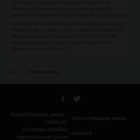
Також існують спеціальні пропозиції для студентів, які
приходять за рекомендацією випускників. Це дозволяє
зекономити на навчанні та розпочати кар'єру в IT ще швидше.
Mate Academy — це не просто освітня платформа, а справжній
провідник у світ сучасних технологій. Завдяки інноваційному
підходу до навчання, підтримці менторів та можливостям
працевлаштування, кожен може досягти своєї мети та
побудувати успішну кар'єру в IT.
Mate academy
Picodi
Користувацька умова -
Користувацька умова
cashback
Політика обробки
Вакансії
персональних даних