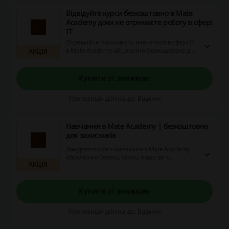
Відвідуйте курси безкоштовно в Mate
Academy доки не отримаєте роботу в сфері
ІТ
Отримайте можливість навчатися в сфері IT
в Mate Academy абсолютно безкоштовно до
АКЦІЯ
моменту отримання роботи. Користуючись
знижками, промо-кодами та кешбеками, ви
зможете відкрити для себе нові можливості
Купити зі знижкою
без витрат. Почніть вже сьогодні!
Пропозиція дійсна до: Відміни
Навчання в Mate Academy | безкоштовно
для захисників
Зануртеся в світ навчання з Mate Academy
абсолютно безкоштовно, якщо ви є
АКЦІЯ
захисником! Не втрачайте можливість
отримати ще більше вигоди, користуючись
промокодами, акціями та кешбеком.
Купити зі знижкою
Пропозиція дійсна до: Відміни