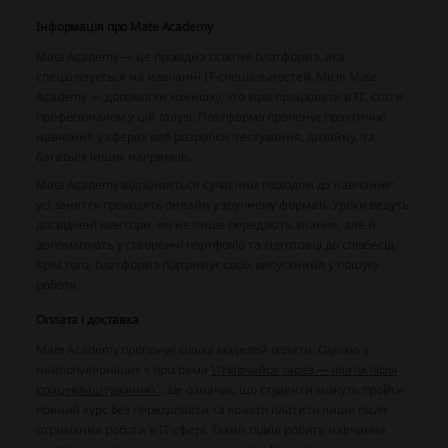
Інформація про Mate Academy
Mate Academy — це провідна освітня платформа, яка
спеціалізується на навчанні IT-спеціальностей. Місія Mate
Academy — допомогти кожному, хто мріє працювати в IT, стати
професіоналом у цій галузі. Платформа пропонує практичне
навчання у сферах веб-розробки, тестування, дизайну, та
багатьох інших напрямків.
Mate Academy відрізняється сучасним підходом до навчання:
усі заняття проходять онлайн у зручному форматі. Уроки ведуть
досвідчені ментори, які не лише передають знання, але й
допомагають у створенні портфоліо та підготовці до співбесід.
Крім того, платформа підтримує своїх випускників у пошуку
роботи.
Оплата і доставка
Mate Academy пропонує кілька моделей оплати. Однією з
найпопулярніших є програма
\"Навчайся зараз — плати після
працевлаштування\"
. Це означає, що студенти можуть пройти
повний курс без передоплати та почати платити лише після
отримання роботи в IT-сфері. Такий підхід робить навчання