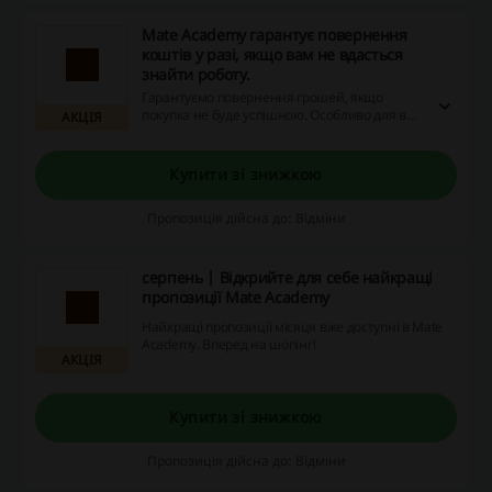
Mate Academy гарантує повернення
коштів у разі, якщо вам не вдасться
знайти роботу.
Гарантуємо повернення грошей, якщо
покупка не буде успішною. Особливо для вас
АКЦІЯ
- знижки, промокоди та кешбек на сайті.
Спробуйте зараз!
Купити зі знижкою
Пропозиція дійсна до: Відміни
серпень | Відкрийте для себе найкращі
пропозиції Mate Academy
Найкращі пропозиції місяця вже доступні в Mate
Academy. Вперед на шопінг!
АКЦІЯ
Купити зі знижкою
Пропозиція дійсна до: Відміни