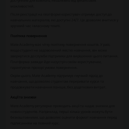
доступним для кожного, незалежно від фінансових
можливостей.
Після реєстрації на платформі користувач отримує доступ до
навчальних матеріалів, які доступні 24/7. Це дозволяє вчитися у
зручний час і власному темпі.
Політика повернення
Mate Academy має чітку політику повернення коштів. У разі,
якщо студент не задоволений якістю навчання, він може
звернутися до служби підтримки для вирішення цього питання.
Платформа завжди йде назустріч своїм користувачам,
гарантуючи прозорі умови повернення.
Окрім цього, Mate Academy підтримує гнучкий підхід до
навчання, що дозволяє студентам переривати курси та
продовжувати навчання пізніше, без додаткових витрат.
Акції та знижки
Mate Academy регулярно проводить акції та надає знижки для
нових студентів. Наприклад, перші кілька уроків можуть бути
безкоштовними, що дозволяє оцінити формат навчання перед
підписанням на повний курс.