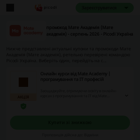
Зареєструватися
промокод Матe Aкадемія (Матe
академія) - серпень 2026 - Picodi Україна
Нижче представлені актуальні купони та промокоди Матe
Aкадемія (Матe академія), ретельно перевірені командою
Picodi Україна. Виберіть один, перейдіть на с...
Онлайн курси від Mate Academy |
програмування та ІТ професій
Заощаджуйте, отримуючи освіту в онлайн-
курсах з програмування та IT від Mate
АКЦІЯ
Academy! Використовуйте знижки, промо-
коди та поверніть частину коштів назад, щоб
навчання було ще вигіднішим. Не
витрачайте час даремно, покращуйте свої
навички зараз!
Купити зі знижкою
Пропозиція дійсна до: Відміни