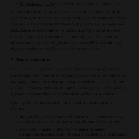
Підписки на доступ
до всієї бібліотеки навчальних матеріалів
Завдяки інтуїтивно зрозумілому інтерфейсу та різноманітним
програмам, що включають відео, інтерактивні завдання, тести
та відгуки користувачів, Puzzle-English робить процес навчання
максимально ефективним та цікавим. Метою магазину є не
просто надання матеріалів для навчання, але й створення
комплексної екосистеми для вивчення англійської мови, яка
буде відповідати потребам кожного користувача.
2. Оплата та доставка
Puzzle-English - це в першу чергу онлайн-платформа, тому тут
немає фізичних товарів, які потребують доставки. Всі навчальні
матеріали доступні в електронному вигляді через веб-сайт або
додаток. Користувачі можуть отримати доступ до своїх курсів та
навчальних матеріалів миттєво після здійснення оплати.
Для зручності покупців магазин пропонує кілька варіантів
оплати:
Кредитні та дебетові картки
: Всі основні платіжні системи,
такі як Visa, MasterCard, Maestro, приймаються без проблем.
Електронні гаманці
: Для тих, хто віддає перевагу
використанню електронних грошей, Puzzle-English підтримує