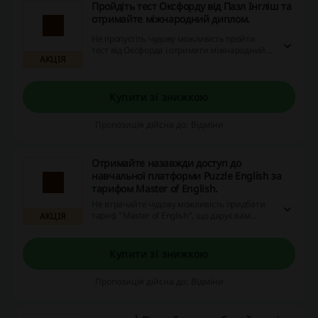
Пройдіть тест Оксфорду від Пазл Інгліш та
отримайте міжнародний диплом.
Не пропустіть чудову можливість пройти
тест від Оксфорда і отримати міжнародний
АКЦІЯ
диплом! Завдяки вебсайту, на якому
представлені промокоди, акції та кешбек, ви
можете скористатись цією унікальною
пропозицією та заощадити. Цього не варто
Купити зі знижкою
упускати!
Пропозиція дійсна до: Відміни
Отримайте назавжди доступ до
навчальної платформи Puzzle English за
тарифом Master of English.
Не втрачайте чудову можливість придбати
тариф "Master of English", що дарує вам
АКЦІЯ
вічний доступ до платформ Puzzle English та
Puzzle Movies, а також 32 уроки з ментором
та престижний Оксфордський тест з
Купити зі знижкою
міжнародним дипломом! Скористайтеся
знижками, акціями та кешбеком на веб-
Пропозиція дійсна до: Відміни
сайті і отримайте більше вигоди від своїх
покупок в мережі.