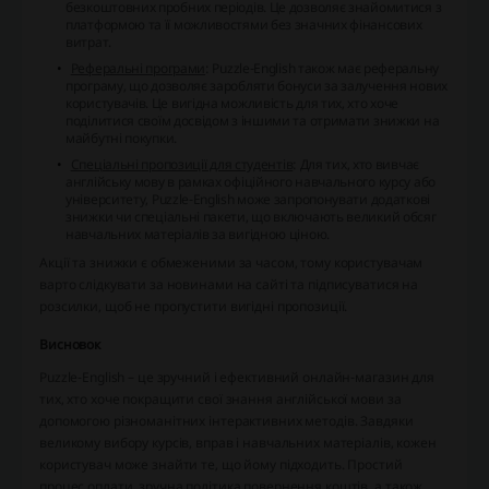
безкоштовних пробних періодів. Це дозволяє знайомитися з
платформою та її можливостями без значних фінансових
витрат.
Реферальні програми
: Puzzle-English також має реферальну
програму, що дозволяє заробляти бонуси за залучення нових
користувачів. Це вигідна можливість для тих, хто хоче
поділитися своїм досвідом з іншими та отримати знижки на
майбутні покупки.
Спеціальні пропозиції для студентів
: Для тих, хто вивчає
англійську мову в рамках офіційного навчального курсу або
університету, Puzzle-English може запропонувати додаткові
знижки чи спеціальні пакети, що включають великий обсяг
навчальних матеріалів за вигідною ціною.
Акції та знижки є обмеженими за часом, тому користувачам
варто слідкувати за новинами на сайті та підписуватися на
розсилки, щоб не пропустити вигідні пропозиції.
Висновок
Puzzle-English – це зручний і ефективний онлайн-магазин для
тих, хто хоче покращити свої знання англійської мови за
допомогою різноманітних інтерактивних методів. Завдяки
великому вибору курсів, вправ і навчальних матеріалів, кожен
користувач може знайти те, що йому підходить. Простий
процес оплати, зручна політика повернення коштів, а також