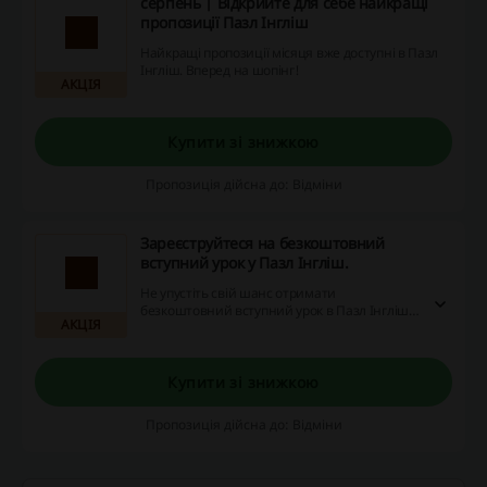
серпень | Відкрийте для себе найкращі
пропозиції Пазл Інгліш
Найкращі пропозиції місяця вже доступні в Пазл
Інгліш. Вперед на шопінг!
АКЦІЯ
Купити зі знижкою
Пропозиція дійсна до: Відміни
Зареєструйтеся на безкоштовний
вступний урок у Пазл Інгліш.
Не упустіть свій шанс отримати
безкоштовний вступний урок в Пазл Інгліш!
АКЦІЯ
Зареєструйтесь прямо зараз та
скористайтеся всіма перевагами, які
пропонує вебсайт - знижкові коди, промо-
акції та кешбек.
Купити зі знижкою
Пропозиція дійсна до: Відміни