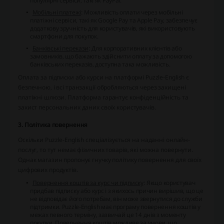
популярні сервіси, такі як PayPal.
Мобільні платежі
: Можливість оплати через мобільні
платіжні сервіси, такі як Google Pay та Apple Pay, забезпечує
додаткову зручність для користувачів, які використовують
смартфони для покупок.
Банківські перекази
: Для корпоративних клієнтів або
замовників, що бажають здійснити оплату за допомогою
банківських переказів, доступна така можливість.
Оплата за підписки або курси на платформі Puzzle-English є
безпечною, і всі транзакції обробляються через захищені
платіжні шлюзи. Платформа гарантує конфіденційність та
захист персональних даних своїх користувачів.
3. Політика повернення
Оскільки Puzzle-English спеціалізується на наданні онлайн-
послуг, то тут немає фізичних товарів, які можна повернути.
Однак магазин пропонує гнучку політику повернення для своїх
цифрових продуктів.
Повернення коштів за курс чи підписку
: Якщо користувач
придбав підписку або курс і з якихось причин вирішив, що це
не відповідає його потребам, він може звернутися до служби
підтримки. Puzzle-English має програму повернення коштів у
межах певного терміну, зазвичай це 14 днів з моменту
покупки. Повернення коштів можливе за умови, що