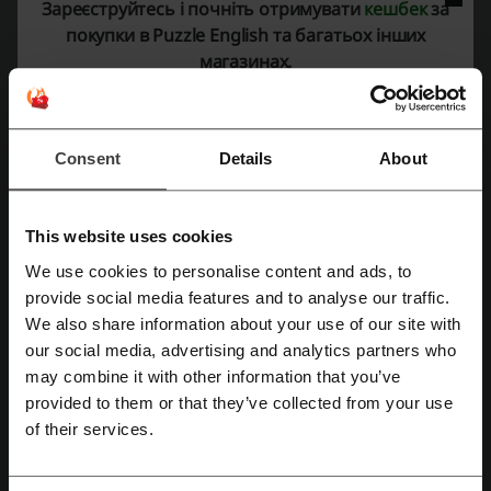
+7 (999) 333-70-36
Зареєструйтесь і почніть отримувати
кешбек
за
покупки в Puzzle English та багатьох інших
Puzzle English
магазинах.
Переглянути схожі промокоди
Preply
Udemy
Lingoda
Skvot
Consent
Details
About
Переглянути найпопулярніші купони та
пропозиції
This website uses cookies
промокод Мейкап
промокод KFC
промокод Varus
We use cookies to personalise content and ads, to
provide social media features and to analyse our traffic.
промокод Алиэкспресс
промокод Notino
Зареєструватися через Facebook
We also share information about your use of our site with
our social media, advertising and analytics partners who
Зареєструватися через Google
may combine it with other information that you’ve
Ще про Пазл Інгліш:
provided to them or that they’ve collected from your use
of their services.
Зареєструватися за допомогою електронної пошти
Puzzle-English
– це спеціалізований онлайн-платформа для всіх,
хто хоче вивчати англійську мову через цікаві та ефективні