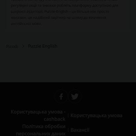
регулярні акції та знижки роблять платформу доступною для
широкої аудиторії. Puzzle-English – це більше ніж просто
магазин, це надійний партнер на шляху до вивчення
англійської мови.
Puzzle English
Picodi
Користувацька умова -
Користувацька умова
cashback
Політика обробки
Вакансії
персональних даних