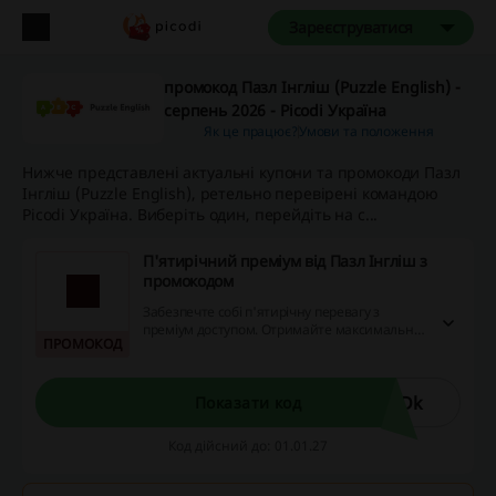
Зареєструватися
промокод Пазл Інгліш (Puzzle English) -
серпень 2026 - Picodi Україна
Як це працює?
Умови та положення
Нижче представлені актуальні купони та промокоди Пазл
Інгліш (Puzzle English), ретельно перевірені командою
Picodi Україна. Виберіть один, перейдіть на с...
П'ятирічний преміум від Пазл Інгліш з
промокодом
Забезпечте собі п'ятирічну перевагу з
преміум доступом. Отримайте максимальну
ПРОМОКОД
вигоду від привабливих знижок, акцій та
кешбеку, активувавши цей преміальний
план. Ви заслуговуєте на найкраще -
використовуйте пропозиції вже сьогодні!
HDk
Показати код
Код дійсний до: 01.01.27