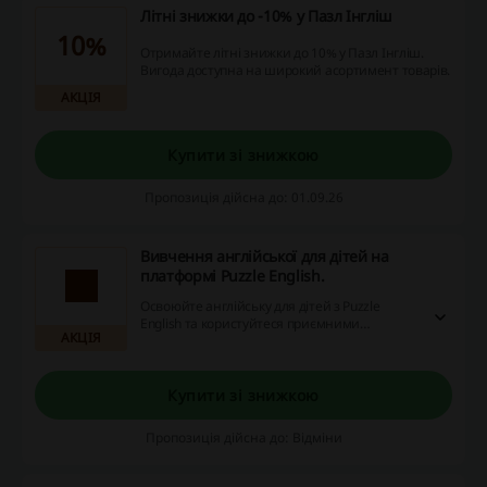
Літні знижки до -10% у Пазл Інгліш
10%
Отримайте літні знижки до 10% у Пазл Інгліш.
Вигода доступна на широкий асортимент товарів.
АКЦІЯ
Купити зі знижкою
Пропозиція дійсна до: 01.09.26
Вивчення англійської для дітей на
платформі Puzzle English.
Освоюйте англійську для дітей з Puzzle
English та користуйтеся приємними
АКЦІЯ
плюшками від сайту, який надає знижкові
коди, промоакції та кешбек. Пропонуємо вам
навчатись із задоволенням, одночасно
економлячи гроші!
Купити зі знижкою
Пропозиція дійсна до: Відміни