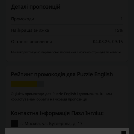
Деталі пропозицій
Промокоди
1
Найкраща знижка
15%
Останнє оновлення
04.08.26, 09:15
Ми використовуємо партнерські посилання і можемо отримувати комісію.
Рейтинг промокодів для Puzzle English
Оцініть промокоди для Puzzle English і допоможіть іншим
користувачам обрати найкращі пропозиції
Контактна інформація Пазл Інгліш:
г. Москва, ул. Бутлерова, д. 17