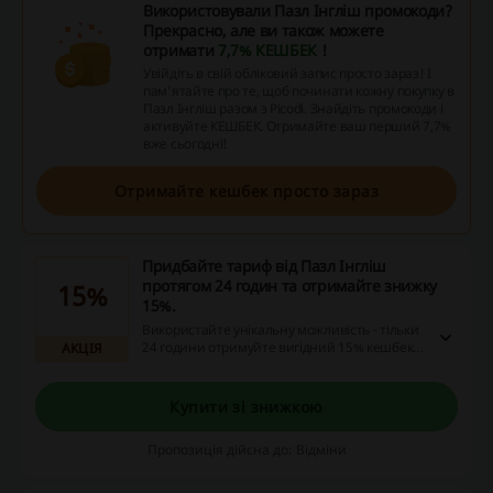
Використовували Пазл Інгліш промокоди?
Прекрасно, але ви також можете
отримати
7,7% КЕШБЕК
!
Увійдіть в свій обліковий запис просто зараз! І
пам’ятайте про те, щоб починати кожну покупку в
Пазл Інгліш разом з Picodi. Знайдіть промокоди і
активуйте КЕШБЕК. Отримайте ваш перший 7,7%
вже сьогодні!
Отримайте кешбек просто зараз
Придбайте тариф від Пазл Інгліш
протягом 24 годин та отримайте знижку
15%
15%.
Використайте унікальну можливість - тільки
24 години отримуйте вигідний 15% кешбек
АКЦІЯ
при покупці тарифу. Не пропустіть цю
привабливу пропозицію, діявну тільки
сьогодні!
Купити зі знижкою
Пропозиція дійсна до: Відміни