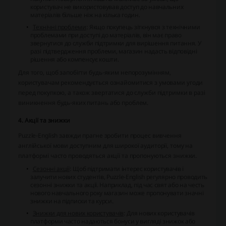
користувач не використовував доступ до навчальних
матеріалів більше ніж на кілька годин.
Технічні проблеми
: Якщо покупець зіткнувся з технічними
проблемами при доступі до матеріалів, він має право
звернутися до служби підтримки для вирішення питання. У
разі підтвердження проблеми, магазин надасть відповідні
рішення або компенсує кошти.
Для того, щоб запобігти будь-яким непорозумінням,
користувачам рекомендується ознайомитися з умовами угоди
перед покупкою, а також звертатися до служби підтримки в разі
виникнення будь-яких питань або проблем.
4. Акції та знижки
Puzzle-English завжди прагне зробити процес вивчення
англійської мови доступним для широкої аудиторії, тому на
платформі часто проводяться акції та пропонуються знижки.
Сезонні акції
: Щоб підтримати інтерес користувачів і
залучити нових студентів, Puzzle-English регулярно проводить
сезонні знижки та акції. Наприклад, під час свят або на честь
нового навчального року магазин може пропонувати значні
знижки на підписки та курси.
Знижки для нових користувачів
: Для нових користувачів
платформи часто надаються бонуси у вигляді знижок або