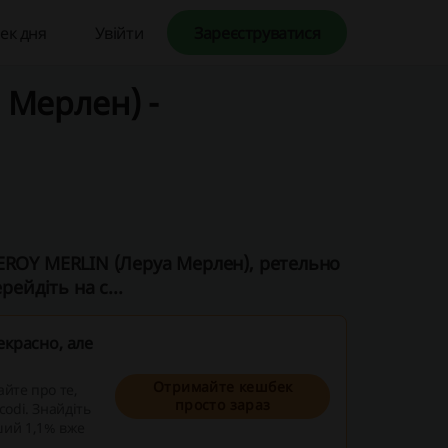
ек дня
Увійти
Зареєструватися
 Мерлен) -
EROY MERLIN (Леруа Мерлен), ретельно
ейдіть на с...
екрасно, але
Отримайте кешбек
айте про те,
просто зараз
codi. Знайдіть
ший 1,1% вже