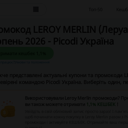
Топ-50
Кешб
омокод LEROY MERLIN (Леруа
пень 2026 - Picodi Україна
Отримати кешбек 1,1%
 працює?
Умови та положення
че представлені актуальні купони та промокоди L
евірені командою Picodi Україна. Виберіть один, пер
Використовували Leroy Merlin промокоди? Пр
ви також можете отримати
1,1% КЕШБЕК
!
Увійдіть в свій обліковий запис просто зараз! І пам’ят
щоб починати кожну покупку в Leroy Merlin разом з Pi
промокоди і активуйте КЕШБЕК. Отримайте ваш пер
сьогодні!