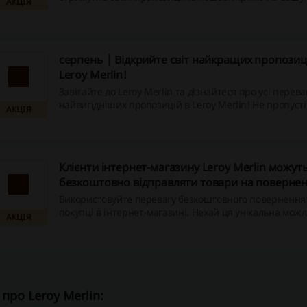
АКЦІЯ
пошту. Зареєструйтесь вже зараз, щоб завжди бути в 
пропозицій!
серпень | Відкрийте світ найкращих пропозиці
Leroy Merlin!
Завітайте до Leroy Merlin та дізнайтеся про усі перева
найвигідніших пропозицій в Leroy Merlin! Не пропуст
АКЦІЯ
отримати додатковий кешбек - ваш онлайн-шопінг по
Клієнти інтернет-магазину Leroy Merlin можут
безкоштовно відправляти товари на повернен
Використовуйте перевагу безкоштовного повернення 
покупці в інтернет-магазині. Нехай ця унікальна можл
АКЦІЯ
для вас додатковим стимулом здійснювати покупки з 
скориставшись кешбеком!
про Leroy Merlin: