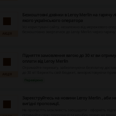
економить ваші кошти.
Безкоштовні дзвінки в Leroy Merlin на гарячу лі
якого українського оператора
Усі користувачі сайту, незалежно від мережевого опе
безкоштовно звертатися до Leroy Merlin через гарячу 
АКЦІЯ
Скористайтеся цією можливістю, щоб узнати про акту
пропозиції та кешбек на веб-порталі!
Підняття замовлення вагою до 30 кг ви отриму
оплати від Leroy Merlin
Отримайте перевагу, забезпечуючи безплатну достав
до 30 кг! Бережіть свій бюджет, використовуючи при
АКЦІЯ
пропозиції та відшкодування на сайті. Не пропустіть
Перевірено
можливість!
Зареєструйтесь на новини Leroy Merlin , аби 
вигідні пропозиції.
Не пропустіть можливість заощадити - оформіть підпи
отримуйте свіжі пропозиції та кешбек прямо на вашу