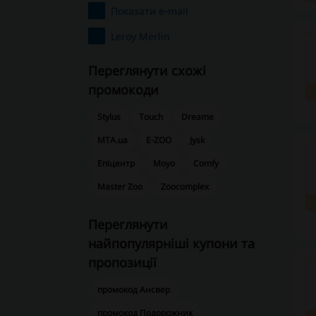
Показати e-mail
Leroy Merlin
Переглянути схожі
промокоди
Stylus
Touch
Dreame
MTA.ua
E-ZOO
Jysk
Епіцентр
Moyo
Comfy
Master Zoo
Zoocomplex
Переглянути
найпопулярніші купони та
пропозиції
промокод Ансвер
промокод Подорожник