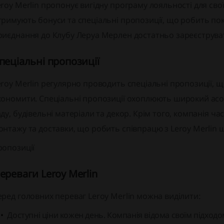
eroy Merlin пропонує вигідну програму лояльності для сво
тримують бонуси та спеціальні пропозиції, що робить по
риєднання до Клубу Леруа Мерлен достатньо зареєструват
пеціальні пропозиції
eroy Merlin регулярно проводить спеціальні пропозиції,
кономити. Спеціальні пропозиції охоплюють широкий асо
аду, будівельні матеріали та декор. Крім того, компанія ч
онтажу та доставки, що робить співпрацю з Leroy Merlin 
ропозиції
ереваги Leroy Merlin
еред головних переваг Leroy Merlin можна виділити:
Доступні ціни кожен день. Компанія відома своїм підход