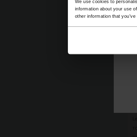
в
We use cookies to personalis
information about your use of
н
other information that you’ve
О
L
к
а
Д
о
д
П
L
т