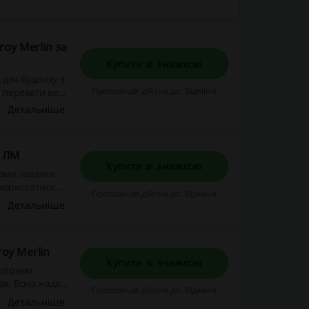
roy Merlin за
Купити зі знижкою
 для будинку з
Пропозиція дійсна до: Відміни
 переваги веб-
 повернення
Детальніше
у у домі за
!
м ЛМ
Купити зі знижкою
нами завдяки
користатися
Пропозиція дійсна до: Відміни
товарів.
Детальніше
oy Merlin
Купити зі знижкою
рограми
ів. Вона надає
Пропозиція дійсна до: Відміни
чутно
Детальніше