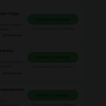
нію з будь-
Купити зі знижкою
ратора, можуть
Пропозиція дійсна до: Відміни
лінію.
альні
Детальніше
єте без
Купити зі знижкою
ку для покупок
вабливі
Пропозиція дійсна до: Відміни
 цю неймовірну
Детальніше
не пропустити
Купити зі знижкою
ску і
Пропозиція дійсна до: Відміни
 електронну