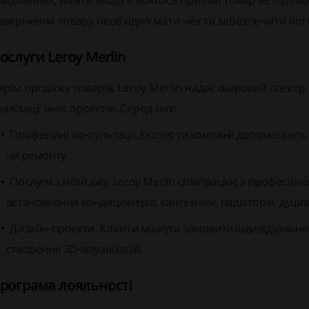
ридбаннях, навіть якщо з якихось причин товар не підій
овернення товару необхідно мати чек та забезпечити йог
ослуги Leroy Merlin
крім продажу товарів, Leroy Merlin надає широкий спектр 
алізації їхніх проектів. Серед них:
Професійні консультації. Експерти компанії допомагают
чи ремонту.
Послуги з монтажу. Leroy Merlin співпрацює з професійн
встановлення кондиціонерів, сантехніки, радіаторів, душо
Дизайн-проекти. Клієнти можуть замовити індивідуальн
створення 3D-візуалізацій.
рограма лояльності