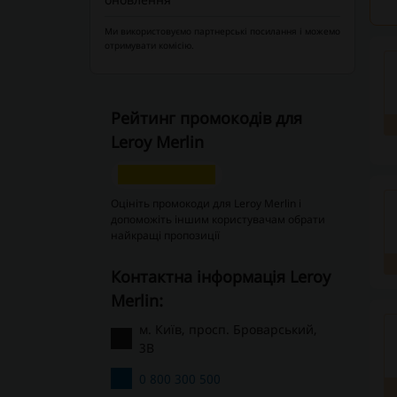
Ми використовуємо партнерські посилання і можемо
отримувати комісію.
Рейтинг промокодів для
Leroy Merlin
Оцініть промокоди для Leroy Merlin і
допоможіть іншим користувачам обрати
найкращі пропозиції
Контактна інформація Leroy
Merlin:
м. Київ, просп. Броварський,
3В
0 800 300 500