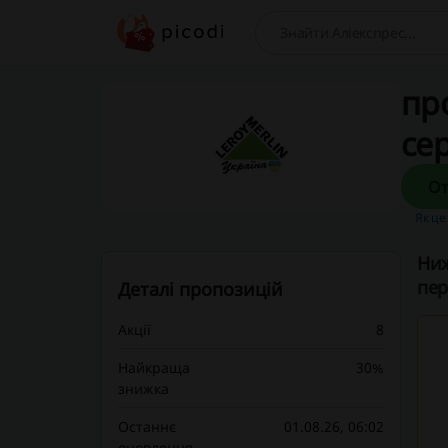
Пошук
пр
сер
Як це
Ниж
пер
Деталі пропозицій
Акції
8
Найкраща
30%
знижка
Останнє
01.08.26, 06:02
оновлення