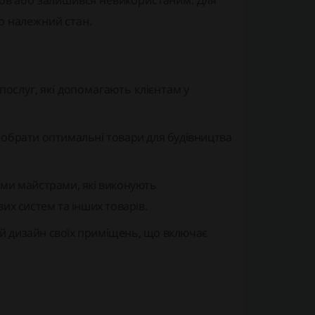
шов або залишився невикористаним. Для
о належний стан.
послуг, які допомагають клієнтам у
ь обрати оптимальні товари для будівництва
ими майстрами, які виконують
вих систем та інших товарів.
ий дизайн своїх приміщень, що включає