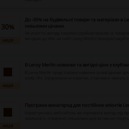
До -30% на будівельні товари та матеріали в Le
30%
низькими цінами.
Не упустіть вигоду покупки стройматеріалів та товарів
вигодою до 30% на сайті Leroy Merlin! Використовуйте
АКЦІЯ
ресурсу, де на вас чекають спеціальні пропозиції та
грошей і отримайте задоволення від створення затишк
найкращою ціною. Забронюйте свої товари вже зараз
В Leroy Merlin новинки та вигідні ціни з клубо
В Leroy Merlin представлені новинки за вигідними ці
клубу ЛМ. Оформлюючи покупки, споживачі можуть с
спеціальними пропозиціями на широкий асортимент 
АКЦІЯ
Програма винагород для постійних клієнтів Ler
Користуючись веб-сайтом, ви отримуєте вигоду від п
лояльності, створеної спеціально для активних покупц
вам максимальний вибір пропозиції і кешбеку, що від
АКЦІЯ