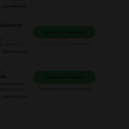
курсі вигідних
Детальніше
ї разом із
Купити зі знижкою
ги
Пропозиція дійсна до: Відміни
іть можливість
чинається тут!
Детальніше
ь
ня.
Купити зі знижкою
товарів при
Пропозиція дійсна до: Відміни
ивість стане
вигодою,
Детальніше