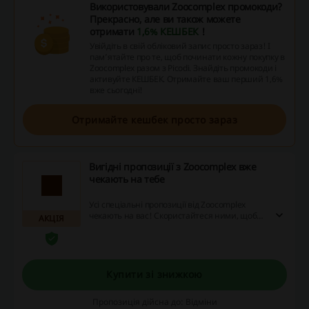
Використовували Zoocomplex промокоди?
Прекрасно, але ви також можете
отримати
1,6% КЕШБЕК
!
Увійдіть в свій обліковий запис просто зараз! І
пам’ятайте про те, щоб починати кожну покупку в
Zoocomplex разом з Picodi. Знайдіть промокоди і
активуйте КЕШБЕК. Отримайте ваш перший 1,6%
вже сьогодні!
Отримайте кешбек просто зараз
Вигідні пропозиції з Zoocomplex вже
чекають на тебе
Усі спеціальні пропозиції від Zoocomplex
чекають на вас! Скористайтеся ними, щоб
АКЦІЯ
заощаджувати на онлайн покупках та
отримати вигідні cashback.
Купити зі знижкою
Пропозиція дійсна до: Відміни