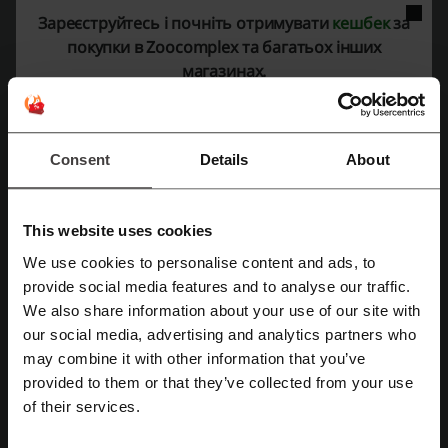
Промокоди
1
Зареєструйтесь і почніть отримувати
кешбек
за
покупки в Zoocomplex та багатьох інших
Найкраща знижка
25%
магазинах.
Останнє оновлення
01.08.26, 06:02
Consent
Details
About
Рейтинг промокодів для Zoocomplex
This website uses cookies
Оцініть промокоди для Zoocomplex і допоможіть іншим
користувачам обрати найкращі пропозиції
We use cookies to personalise content and ads, to
provide social media features and to analyse our traffic.
Контактна інформація Zoocomplex:
Зареєструватися через Facebook
We also share information about your use of our site with
Дніпро, смт. Слобожанське, вулиця Паркова, 3
our social media, advertising and analytics partners who
Зареєструватися через Google
may combine it with other information that you’ve
0800 330 060
provided to them or that they’ve collected from your use
Показати e-mail
of their services.
Зареєструватися за допомогою електронної пошти
Zoocomplex