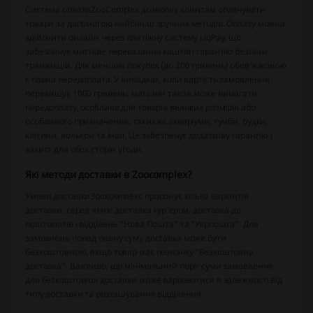
Система оплати
ZooComplex дозволяє клієнтам оплачувати
товари за допомогою найбільш зручних методів. Оплату можна
здійснити онлайн через платіжну систему LiqPay, що
забезпечує миттєве переказання коштів і гарантію безпеки
транзакцій. Для менших покупок (до 200 гривень) обов'язковою
є повна передоплата. У випадках, коли вартість замовлення
перевищує 1000 гривень, магазин також може вимагати
передоплату, особливо для товарів великих розмірів або
особливого призначення, таких як акваріуми, тумби, будки,
клітини, вольєри та інші. Це забезпечує додаткову гарантію і
захист для обох сторін угоди.
Які методи доставки в Zoocomplex?
Умови доставки
Зоокомплекс пропонує кілька варіантів
доставки, серед яких: доставка кур'єром, доставка до
поштоматів і відділень "Нова Пошта" та "Укрпошта". Для
замовлень понад певну суму доставка може бути
безкоштовною, якщо товар має позначку "Безкоштовна
доставка". Важливо, що мінімальний поріг суми замовлення
для безкоштовної доставки може варіюватися в залежності від
типу доставки та розташування відділення.