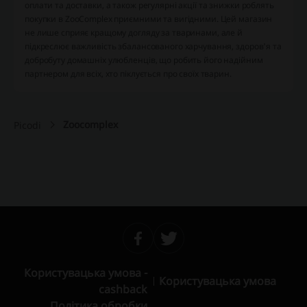
оплати та доставки, а також регулярні акції та знижки роблять
покупки в ZooComplex приємними та вигідними. Цей магазин
не лише сприяє кращому догляду за тваринами, але й
підкреслює важливість збалансованого харчування, здоров'я та
добробуту домашніх улюбленців, що робить його надійним
партнером для всіх, хто піклується про своїх тварин.
Zoocomplex
Picodi
Користувацька умова -
Користувацька умова
cashback
Політика обробки