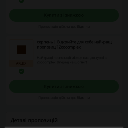
ваших покупок, тим більша знижка, тож не
забувайте заходити в особистий кабінет, а
додаток надає ще 10% знижки на всі
Купити зі знижкою
замовлення. Живіть економно з нашими
знижками та кешбеком - реєструйтеся
Пропозиція дійсна до: Відміни
зараз!
серпень | Відкрийте для себе найкращі
пропозиції Zoocomplex
Найкращі пропозиції місяця вже доступні в
Zoocomplex. Вперед на шопінг!
АКЦІЯ
Купити зі знижкою
Пропозиція дійсна до: Відміни
Деталі пропозицій