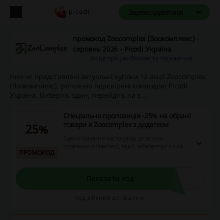
Зареєструватися
промокод Zoocomplex (Зоокомплекс) -
серпень 2026 - Picodi Україна
Як це працює?
Умови та положення
Нижче представлені актуальні купони та акції Zoocomplex
(Зоокомплекс), ретельно перевірені командою Picodi
Україна. Виберіть один, перейдіть на с...
Спеціальна пропозиція -25% на обрані
товари в Zoocomplex з додатком
25%
Завантаження застосунку дозволяє
отримати промокод, який забезпечує знижку
ПРОМОКОД
25% при покупках у магазині. Промокод
можна застосувати лише в застосунку, що
робить процес економії ще зручнішим для
покупців.
Показати код
Код дійсний до: Відміни