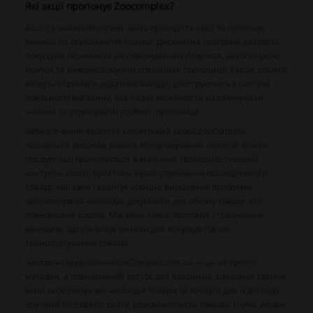
Які акції пропонує Zoocomplex?
Акції та знижки
Магазин часто проводить акції та пропонує
знижки на різноманітні товари. Дисконтна програма дозволяє
покупцям економити на повсякденних покупках, накопичуючи
бонуси та використовуючи спеціальні пропозиції. Також клієнти
можуть отримати додаткові вигоди, реєструючись в системі
лояльності магазину, яка надає можливість накопичувати
знижки та отримувати особисті пропозиції.
Забезпечення якості та клієнтський сервіс
ZooComplex
пишається високим рівнем обслуговування клієнтів. Кожен
продукт, що пропонується в магазині, проходить суворий
контроль якості. Крім того, в разі отримання пошкодженого
товару, магазин гарантує швидке вирішення проблеми,
забезпечуючи необхідні документи для обміну товару або
повернення коштів. Магазин також пропонує страхування
вантажів, що мінімізує ризики для покупців під час
транспортування товарів.
Заключні зауваження
ZooComplex.com.ua — це не просто
магазин, а повноцінний ресурс для власників домашніх тварин,
який забезпечує всі необхідні товари та послуги для їх догляду.
Зручний інтерфейс сайту, різноманітність товарів, гнучкі умови