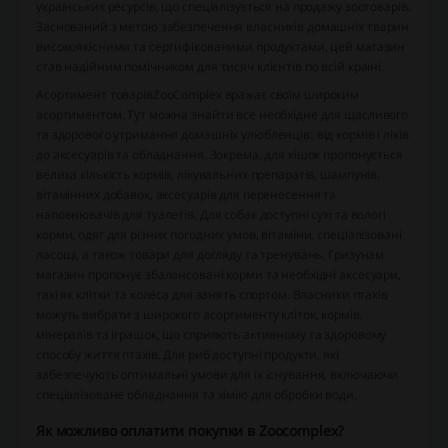
українських ресурсів, що спеціалізується на продажу зоотоварів.
Заснований з метою забезпечення власників домашніх тварин
високоякісними та сертифікованими продуктами, цей магазин
став надійним помічником для тисяч клієнтів по всій країні.
Асортимент товарів
ZooComplex вражає своїм широким
асортиментом. Тут можна знайти все необхідне для щасливого
та здорового утримання домашніх улюбленців: від кормів і ліків
до аксесуарів та обладнання. Зокрема, для кішок пропонується
велика кількість кормів, лікувальних препаратів, шампунів,
вітамінних добавок, аксесуарів для перенесення та
наповнювачів для туалетів. Для собак доступні сухі та вологі
корми, одяг для різних погодних умов, вітаміни, спеціалізовані
ласощі, а також товари для догляду та тренувань. Гризунам
магазин пропонує збалансовані корми та необхідні аксесуари,
такі як клітки та колеса для занять спортом. Власники птахів
можуть вибрати з широкого асортименту кліток, кормів,
мінералів та іграшок, що сприяють активному та здоровому
способу життя птахів. Для риб доступні продукти, які
забезпечують оптимальні умови для їх існування, включаючи
спеціалізоване обладнання та хімію для обробки води.
Як можливо оплатити покупки в Zoocomplex?