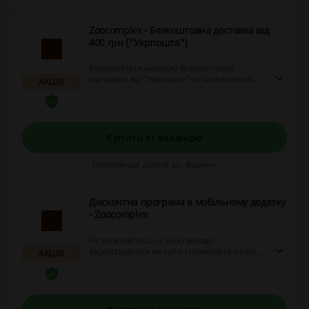
Zoocomplex - Безкоштовна доставка від
400 грн ("Укрпошта")
Користуйтеся вигодою безкоштовної
відправки від "Укрпошти" на замовлення
АКЦІЯ
більше 200 грн! Поспішайте зекономити на
доставці, використовуючи знижки та акції.
Купити зі знижкою
Пропозиція дійсна до: Відміни
Дисконтна програма в мобільному додатку
- Zoocomplex
Не зупиняйтесь на межі вигоди:
зареєструйтеся на сайті і отримайте миттєву
АКЦІЯ
знижку. Приєднуйтесь до Zoocomplex - кожен
ваш онлайн-покупка може стати
вигіднішою!