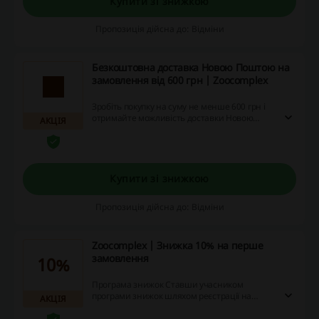
Купити зі знижкою
Пропозиція дійсна до: Відміни
Безкоштовна доставка Новою Поштою на
замовлення від 600 грн | Zoocomplex
Зробіть покупку на суму не менше 600 грн і
отримайте можливість доставки Новою
АКЦІЯ
Поштою абсолютно безкоштовно. Економте
разом з Zoocomplex, використовуючи акційні
пропозиції, промокоди та отримайте своє
замовлення без додаткових затрат на
доставку!
Купити зі знижкою
Пропозиція дійсна до: Відміни
Zoocomplex | Знижка 10% на перше
замовлення
10%
Програма знижок Ставши учасником
програми знижок шляхом реєстрації на
АКЦІЯ
сайті, ви одразу отримаєте автоматичну
знижку на перше замовлення. Чим більше