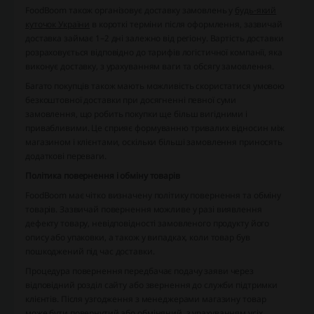
FoodBoom також організовує доставку замовлень у
будь-який
куточок України
в короткі терміни після оформлення, зазвичай
доставка займає 1–2 дні залежно від регіону. Вартість доставки
розраховується відповідно до тарифів логістичної компанії, яка
виконує доставку, з урахуванням ваги та обсягу замовлення.
Багато покупців також мають можливість скористатися умовою
безкоштовної доставки при досягненні певної суми
замовлення, що робить покупки ще більш вигідними і
привабливими. Це сприяє формуванню тривалих відносин між
магазином і клієнтами, оскільки більші замовлення приносять
додаткові переваги.
Політика повернення і обміну товарів
FoodBoom має чітко визначену політику повернення та обміну
товарів. Зазвичай повернення можливе у разі виявлення
дефекту товару, невідповідності замовленого продукту його
опису або упаковки, а також у випадках, коли товар був
пошкоджений під час доставки.
Процедура повернення передбачає подачу заяви через
відповідний розділ сайту або звернення до служби підтримки
клієнтів. Після узгодження з менеджерами магазину товар
може бути повернутий або обміняний, з урахуванням усіх