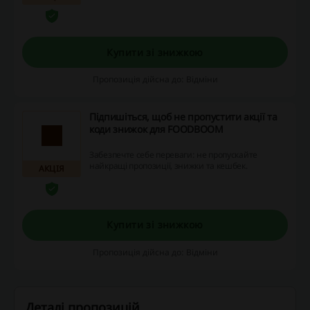
сума перевищує 2000 грн! Тож чому б не
скористатися цією вигодою і не додати до
кошика ще декілька товарів?
Купити зі знижкою
Пропозиція дійсна до: Відміни
Підпишіться, щоб не пропустити акції та
коди знижок для FOODBOOM
Забезпечте себе переваги: не пропускайте
найкращі пропозиції, знижки та кешбек.
АКЦІЯ
Купити зі знижкою
Пропозиція дійсна до: Відміни
Деталі пропозицій