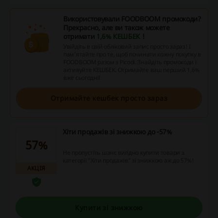
Використовували FOODBOOM промокоди?
Прекрасно, але ви також можете
отримати
1,6% КЕШБЕК
!
Увійдіть в свій обліковий запис просто зараз! І
пам’ятайте про те, щоб починати кожну покупку в
FOODBOOM разом з Picodi. Знайдіть промокоди і
активуйте КЕШБЕК. Отримайте ваш перший 1,6%
вже сьогодні!
Отримайте кешбек просто зараз
Хіти продажів зі знижкою до -57%
57%
Не пропустіть шанс вигідно купити товари з
категорії "Хіти продажів" зі знижкою аж до 57%!
АКЦІЯ
Купити зі знижкою