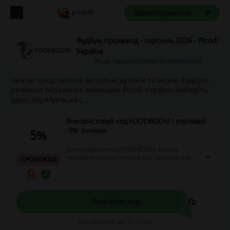
Зареєструватися
ФудБум промокод - серпень 2026 - Picodi
Україна
Як це працює?
Умови та положення
Нижче представлені актуальні купоны та акции ФудБум ,
ретельно перевірені командою Picodi Україна. Виберіть
один, перейдіть на с...
Використовуй код FOODBOOM і отримай
-5% знижки
5%
Застосувавши код FOODBOOM, можна
отримати знижку 5% на ваше замовлення
ПРОМОКОД
окрім каліфорнійської фісташки. Це
пропозиція дозволяє користувачам
заощаджувати при покупках, враховуючи,
що знижка застосовується до загальної
вартості замовлення.
6fb
Показати код
Код дійсний до: 01.10.26