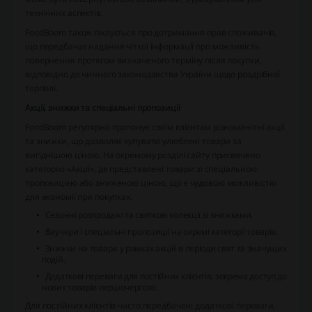
технічних аспектів.
FoodBoom також піклується про дотримання прав споживачів,
що передбачає надання чіткої інформації про можливість
повернення протягом визначеного терміну після покупки,
відповідно до чинного законодавства України щодо роздрібної
торгівлі.
Акції, знижки та спеціальні пропозиції
FoodBoom регулярно пропонує своїм клієнтам різноманітні акції
та знижки, що дозволяє купувати улюблені товари за
вигіднішою ціною. На окремому розділі сайту присвячено
категорію «Акції», де представлені товари зі спеціальною
пропозицією або зниженою ціною, що є чудовою можливістю
для економії при покупках.
Сезонні розпродажі та святкові колекції зі знижками.
Ваучери і спеціальні пропозиції на окремі категорії товарів.
Знижки на товари у рамках акцій в періоди свят та значущих
подій.
Додаткові переваги для постійних клієнтів, зокрема доступ до
нових товарів першочергово.
Для постійних клієнтів часто передбачені додаткові переваги,