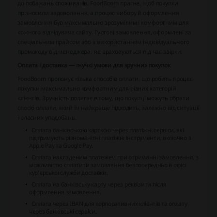
до побажань споживачів. FoodBoom прагне, щоб покупки
приносили задоволення, а процес вибору й оформлення
замовлення був максимально зрозумілим і комфортним для
кожного відвідувача сайту. Гуртові замовлення, оформлені за
спеціальним прайсом або з використанням індивідуального
промокоду від менеджера, не враховуються під час звірки.
Оплата і доставка — гнучкі умови для зручних покупок
FoodBoom пропонує кілька способів оплати, що робить процес
покупки максимально комфортним для різних категорій
клієнтів. Зручність полягає в тому, що покупці можуть обрати
спосіб оплати, який їм найкраще підходить, залежно від ситуації
і власних уподобань.
Оплата банківською карткою через платіжні сервіси, які
підтримують різноманітні платіжні інструменти, включно з
Apple Pay та Google Pay.
Оплата накладеним платежем при отриманні замовлення, з
можливістю сплатити замовлення безпосередньо в офісі
кур’єрської служби доставки.
Оплата на банківську карту через реквізити після
оформлення замовлення.
Оплата через IBAN для корпоративних клієнтів та оплату
через банківські сервіси.