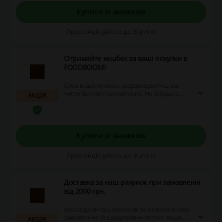
Купити зі знижкою
Пропозиція дійсна до: Відміни
Отримайте кешбек за ваші покупки в
FOODBOOM!
Сума кешбеку може розраховуватись від
чистої вартості замовлення. Не забудьте
АКЦІЯ
вимкнути AdBlock, дозволити відстеження в
застосунку та прийняти файли cookies на
сайті магазину.
Купити зі знижкою
Пропозиція дійсна до: Відміни
Доставка за наш рахунок при замовленні
від 2000 грн.
Насолоджуйтесь можливістю отримати своє
замовлення без додаткових витрат, якщо
АКЦІЯ