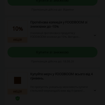
Купити зі знижкою
Пропозиція дійсна до: Відміни
Протеїнова колекція у FOODBOOM зі
знижками до -10%
10%
У колекції протеїнових продуктів у
FOODBOOM знижки до 10%. Вигідно
АКЦІЯ
обирайте різноманітні товари за вигідними
цінами.
Купити зі знижкою
Пропозиція дійсна до: 18.08.26
Купуйте мерч у FOODBOOM всього від 4
гривень.
Не пропустіть унікальну можливість купити
стильний мерчандайз вже від 4 гривні!
АКЦІЯ
Використовуйте промокоди та кешбек для
максимальної вигоди під час покупок.