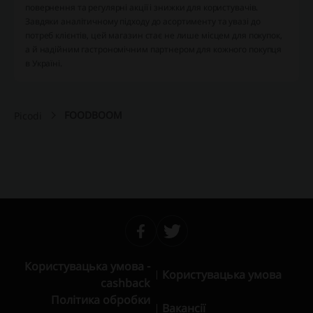
повернення та регулярні акції і знижки для користувачів.
Завдяки аналітичному підходу до асортименту та увазі до
потреб клієнтів, цей магазин стає не лише місцем для покупок,
а й надійним гастрономічним партнером для кожного покупця
в Україні.
FOODBOOM
Picodi
Користувацька умова -
Користувацька умова
cashback
Політика обробки
Вакансії