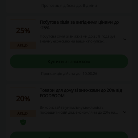
Пропозиція дійсна до: Відміни
Побутова хімія за вигідними цінами до
-25%
25%
Побутова хімія зі знижками до 25% подарує
значну економію на ваших покупках.
АКЦІЯ
Вибирайте з широкого асортименту товарів
для дому.
Купити зі знижкою
Пропозиція дійсна до: 10.08.26
Товари для дому зі знижками до 20% від
FOODBOOM
20%
Використайте унікальну можливість
покращити свій дім, економлячи до 20% на
АКЦІЯ
товарах від FOODBOOM! Не пропустіть шанс
зекономити, скориставшись промокодами,
акціями та кешбеком.