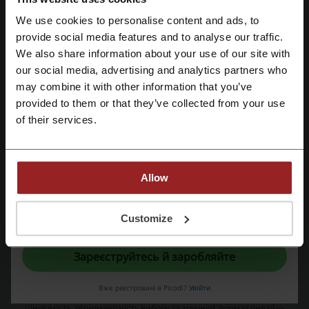
АТБ-Маркет
Сушия
Ашан
CoffeeOk
VARUS
We use cookies to personalise content and ads, to
provide social media features and to analyse our traffic.
Зареєструватися через Facebook
Переглянути найпопулярніші купони та
We also share information about your use of our site with
our social media, advertising and analytics partners who
пропозиції
Зареєструватися через Google
may combine it with other information that you’ve
промокод Книгарня Є
промокод Starfin
provided to them or that they’ve collected from your use
of their services.
Зареєструватися за допомогою електронної пошти
промокод Уклон
промокод PRM
промокод Polis UA
Allow
Ще про FOODBOOM:
Реєструючись, ви підтверджуєте, що прочитали і прийняли «
Умови та
Customize
FoodBoom — ваш надійний інтернет-магазин смаколиків
положення
» і «
Умови обробки персональних даних
».
FoodBoom — це сучасний український інтернет-магазин
продуктів, який пропонує широкий асортимент харчових
Зареєструйтесь й заробляйте
товарів для щоденного споживання, святкових заходів,
подарункових наборів або для задоволення гастрономічних
Вже реєстровані в Picodi?
Увійти
вподобань кожного покупця. Магазин створений для тих, хто
цінує якість, різноманітність вибору та зручний формат онлайн-