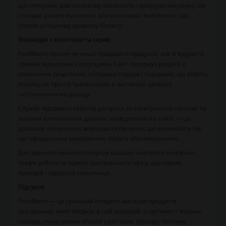
що стимулює довгострокову лояльність і довіру до магазину. Це
створює довірчі відносини між клієнтами і магазином, що
сприяє успішному розвитку бізнесу.
Взаємодія з клієнтами та сервіс
FoodBoom прагне не лише продавати продукти, але й будувати
тривалі відносини з покупцями. Сайт пропонує розділи з
корисними рецептами, оглядами товарів і порадами, що робить
покупку не просто транзакцією, а частиною цікавого
гастрономічного досвіду.
Служба підтримки клієнтів доступна за електронною поштою та
іншими контактними даними, наведеними на сайті, — це
дозволяє оперативно вирішувати питання, що виникають під
час оформлення замовлення, оплати або повернення.
Для зручності кожного покупця вказано контактні телефони,
графік роботи та адресу центрального офісу, що сприяє
прозорій і відкритій комунікації.
Підсумок
FoodBoom — це сучасний інтернет-магазин продуктів
харчування, який поєднує в собі широкий асортимент якісних
товарів, гнучкі умови оплати і доставки, прозору політику