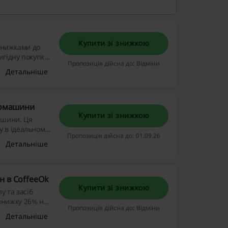
Купити зі знижкою
 знижками до
игідну покупку
Пропозиція дійсна до: Відміни
Детальніше
вомашини
Купити зі знижкою
ашини. Ця
 в ідеальному
Пропозиція дійсна до: 01.09.26
Детальніше
н в CoffeeOk
Купити зі знижкою
у та засіб
знижку 26% на
Пропозиція дійсна до: Відміни
Детальніше