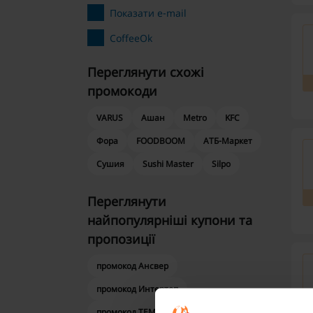
Показати e-mail
CoffeeOk
Переглянути схожі
промокоди
VARUS
Ашан
Metro
KFC
Фора
FOODBOOM
АТБ-Маркет
Сушия
Sushi Master
Silpo
Переглянути
найпопулярніші купони та
пропозиції
промокод Ансвер
промокод Интертоп
промокод ТЕМУ