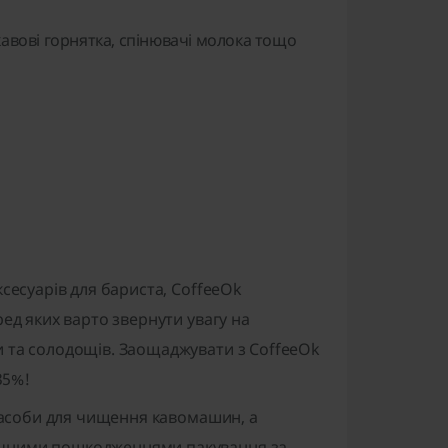
 кавові горнятка, спінювачі молока тощо
сесуарів для бариста, CoffeeOk
ед яких варто звернути увагу на
и та солодощів. Заощаджувати з CoffeeOk
35%!
 засоби для чищення кавомашин, а
ачними пошкодженнями пакування за