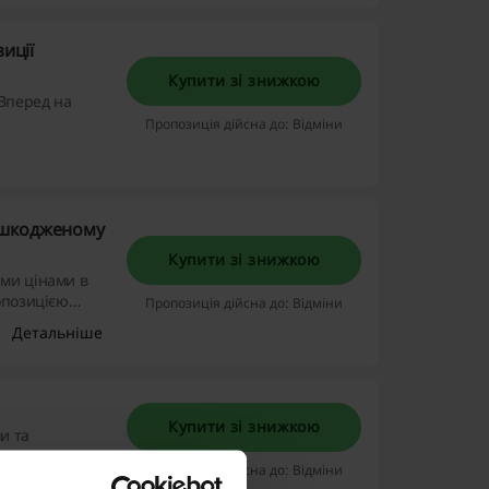
иції
Купити зі знижкою
 Вперед на
Пропозиція дійсна до: Відміни
пошкодженому
Купити зі знижкою
ими цінами в
опозицією
Пропозиція дійсна до: Відміни
Детальніше
Купити зі знижкою
и та
ть й
Пропозиція дійсна до: Відміни
 посуду та
Детальніше