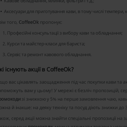
Кавове обладнання
, млинки, фільтри і т.д.;
Аксесуари для приготування кави
, в тому числі темпери,
рім того,
CoffeeOk
пропонує:
Професійні консультації з вибору кави та обладнання;
Курси та майстер-класи для бариста;
Сервіс та ремонт кавового обладнання.
кі існують акції в CoffeeOk?
кщо вас цікавлять заощадження під час покупки кави та ак
опоможуть вам у цьому! У мережі є безліч пропозицій, сер
ромокоди
зі знижкою у 5% на перше замовлення чаю, кав
ожна й інакше: на деяку техніку та посуд діють знижки до 
акож, серед акції можна знайти спеціальні пропозиції на
астосовуючи
промокоди
, можна отримати товари з незн