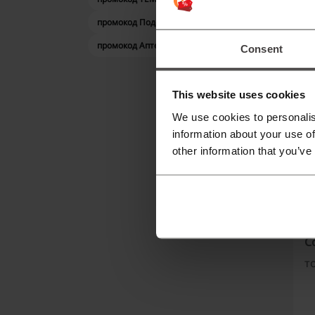
промокод Подорожник
промокод Аптека 911
Consent
This website uses cookies
We use cookies to personalis
information about your use of
other information that you’ve
Ще 
C
C
т