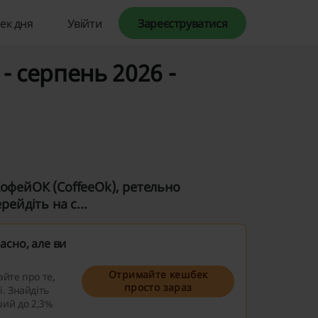
ек дня
Увійти
Зареєструватися
 серпень 2026 -
КофейОК (CoffeeOk), ретельно
ейдіть на с...
сно, але ви
Отримайте кешбек
айте про те,
просто зараз
. Знайдіть
ий до 2,3%