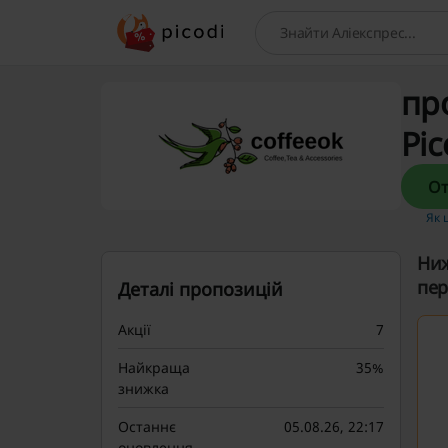
Пошук
пр
Pic
Як 
Ниж
пер
Деталі пропозицій
Акції
7
Найкраща
35%
знижка
Останнє
05.08.26, 22:17
оновлення