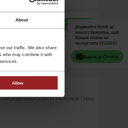
About
Детальніше
зкоштовну
Додавайте Picodi до
тайтесь
вашого браузера, щоб
Пропозиція дійсна до: Відміни
більше ніколи не
Детальніше
пропустити
КЕШБЕК
!
se our traffic. We also share
ers who may combine it with
Додати до Chrome
 services.
Allow
окий асортимент кави та аксесуарів. Серед