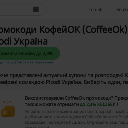
Топ-50
Кешб
омокоди КофейОК (CoffeeOk) -
odi Україна
Отримати кешбек до 2,3%
це працює?
Умови та положення
че представлені актуальні купони та розпродажі 
евірені командою Picodi Україна. Виберіть один, пер
Використовували CoffeeOk промокоди? Прекра
також можете отримати
до 2,3% КЕШБЕК
!
Увійдіть в свій обліковий запис просто зараз! І пам’ят
щоб починати кожну покупку в CoffeeOk разом з Picodi
промокоди і активуйте КЕШБЕК. Отримайте ваш перш
вже сьогодні!