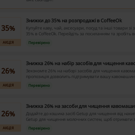
Знижки до 35% на розпродажі в CoffeeOk
35%
Купуйте каву, чай, аксесуари, посуд та інші товари зі
35% в CoffeeOk. Перейдіть за посиланням та зробіть в
вже сьогодні!
АКЦІЯ
Перевірено
Знижка 26% на набір засобів для чищення ка
26%
Зекономте 26% на наборі засобів для чищення кавом
пропозиція дозволить підтримувати вашу кавомашину
стані.
АКЦІЯ
Перевірено
Знижка 26% на засоби для чищення кавомаши
26%
Додайте до кошика засіб Getup для чищення від накип
Getup для чищення молочних систем, щоб отримати 
акційний набір в CoffeeOk.
АКЦІЯ
Перевірено