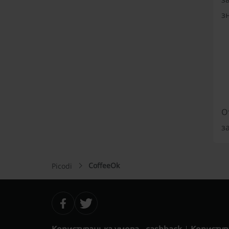
з
О
з
CoffeeOk
Picodi