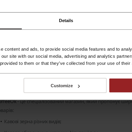
інших товарів!
Безкоштовна доставка з СoffeeOk
Details
При замовленні на суму від 1200 грн ви отримаєте бе
доставку з СoffeeOk. Не проґавте можливість і скорис
пропозицією просто зараз!
АКЦІЯ
Перевірено
e content and ads, to provide social media features and to analy
 our site with our social media, advertising and analytics partn
 provided to them or that they’ve collected from your use of their
про CoffeeOk:
Customize
offeeOk – загальна інформація
offeeOk
- це спеціалізований магазин, який пропонує шир
оварів:
Кавові зерна
різних видів;