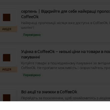
серпень | Відкрийте для себе найкращі пропоз
CoffeeOk
Найкращі пропозиції місяця вже доступні в CoffeeOk.
шопінг!
АКЦІЯ
Перевірено
Уцінка в CoffeeOk − низькі ціни на товари в 
пакуванні
Купуйте товари в пошкодженому пакуванні за вигідн
CoffeeOk. Не проґавте можливість і скористайтесь пр
АКЦІЯ
прямо зараз!
Перевірено
Всі акції та знижки в CoffeeOk
Перейдіть за посиланням, щоб ознайомитись з акціям
знижками, що діють в CoffeeOk. Не проґавте можливіс
дізнайтесь, як можна заощадити на покупці кави, чаю,
АКЦІЯ
Перевірено