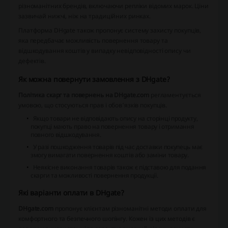
різноманітних брендів, включаючи репліки відомих марок. Ціни
зазвичай нижчі, ніж на традиційних ринках.
Платформа DHgate також пропонує систему захисту покупців,
яка передбачає можливість повернення товару та
відшкодування коштів у випадку невідповідності опису чи
дефектів.
Як можна повернути замовлення з DHgate?
Політика скарг та повернень на DHgate.com
регламентується
умовою, що стосуються прав і обов'язків покупців.
Якщо товари не відповідають опису на сторінці продукту
,
покупці мають право на повернення товару і отримання
повного відшкодування.
У разі пошкодження товарів під час доставки
покупець має
змогу вимагати повернення коштів або заміни товару.
Неякісне виконання товарів
також є підставою для подання
скарги та можливості повернення продукції.
Які варіанти оплати в DHgate?
DHgate.com
пропонує клієнтам різноманітні методи оплати для
комфортного та безпечного шопінгу. Кожен із цих методів є