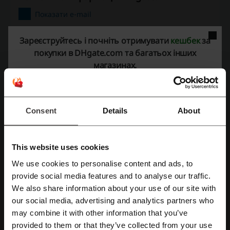
Показати e-mail
DHgate.com
Зареєструйтесь і почніть отримувати
кешбек
за
покупки в DHgate.com та багатьох інших
Переглянути схожі промокоди
магазинах.
Alibaba
Amazon
AliExpress
Joom
Flowers.ua
Ebay
MAUDAU
Temu
Prom.ua
Consent
Details
About
Переглянути найпопулярніші купони та
пропозиції
This website uses cookies
промокод Suncredit
промокод Ансвер
We use cookies to personalise content and ads, to
промокод АТБ
промокод PRM
промокод Фора
provide social media features and to analyse our traffic.
Зареєструватися через Facebook
We also share information about your use of our site with
our social media, advertising and analytics partners who
Зареєструватися через Google
may combine it with other information that you’ve
Ще про DHgate:
provided to them or that they’ve collected from your use