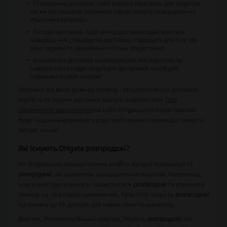
Стандартна доставка
- цей варіант підходить для покупців,
які не поспішають отримати товар і хочуть заощадити на
поштових витратах.
Експрес-доставка
- цей метод доставки здійснюється
швидше, ніж стандартна доставка, і підходить для тих, хто
хоче отримати замовлення більш оперативно.
Економічна доставка
є компромісом між вартістю та
швидкістю та надає покупцям доступний спосіб для
отримання своїх товарів.
Залежно від ваги, розміру пакунку і кінцевого місця доставки
вартість та строки доставки можуть варіюватися.
При
оформленні замовлення
на сайті DHgate.com користувачам
буде надана інформація щодо приблизних строків доставки та
витрат на неї.
Які існують DHgate розпродажі?
На DHgate.com завжди можна знайти вигідні пропозиції та
розпродажі
, які дозволять заощадити на покупках. Наприклад,
нові користувачі можуть скористатися
розпродажі
та отримати
знижку на свої перші замовлення. Крім того, існують
розпродажі
на знижку до 10 доларів для нових клієнтів магазину.
Для тих, хто планує більші покупки, існують
розпродажі
, які