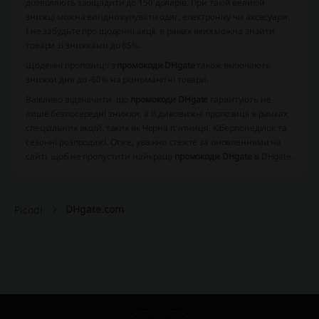
дозволяють заощадити до 150 доларів. При такій великій
знижці можна вигідно купувати одяг, електроніку чи аксесуари.
І не забудьте про щоденні акції, в рамах яких можна знайти
товари зі знижками до 85%.
Щоденні пропозиції з
промокоди DHgate
також включають
знижки дня до -60% на різноманітні товари.
Важливо відзначити, що
промокоди DHgate
гарантують не
лише безпосередні знижки, а й дивовижні пропозиції в рамках
спеціальних акцій, таких як Чорна п'ятниця, Кіберпонеділок та
сезонні розпродажі. Отже, уважно стежте за оновленнями на
сайті, щоб не пропустити найкращі
промокоди DHgate
в DHgate.
DHgate.com
Picodi