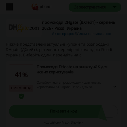
Зареєструватися
промокоди DHgate (ДХгейт) - серпень
2026 - Picodi Україна
Як це працює?
Умови та положення
Нижче представлені актуальні купони та розпродажі
DHgate (ДХгейт), ретельно перевірені командою Picodi
Україна. Виберіть один, перейдіть на с...
Промокоди DHgate на знижку 41$ для
нових користувачів
41%
Ознайомтеся з промокодами для нових
користувачів DHgate. Перейдіть за
ПРОМОКОД
посиланням, зареєструйтесь на сайті та
заощаджуйте до 41% на ваших перших
замовленнях!
Показати код
Код дійсний до: Відміни