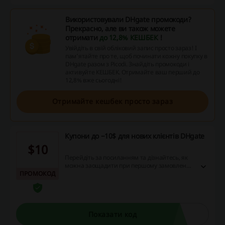
Використовували DHgate промокоди?
Прекрасно, але ви також можете
отримати
до 12,8% КЕШБЕК
!
Увійдіть в свій обліковий запис просто зараз! І
пам’ятайте про те, щоб починати кожну покупку в
DHgate разом з Picodi. Знайдіть промокоди і
активуйте КЕШБЕК. Отримайте ваш перший до
12,8% вже сьогодні!
Отримайте кешбек просто зараз
Купони до −10$ для нових клієнтів DHgate
$10
Перейдіть за посиланням та дізнайтесь, як
можна заощадити при першому замовленні
ПРОМОКОД
в інтернет-магазині DHgate.
Показати код