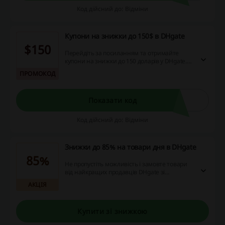
Код дійсний до: Відміни
Купони на знижки до 150$ в DHgate
$150
Перейдіть за посиланням та отримайте
купони на знижки до 150 доларів у DHgate.
Активуйте промокоди під час оформлення
ПРОМОКОД
замовлень та заощаджуйте на покупці одягу,
електроніки, аксесуарів та інших товарів!
Показати код
Код дійсний до: Відміни
Знижки до 85% на товари дня в DHgate
85%
Не пропустіть можливість і замовте товари
від найкращих продавців DHgate зі
знижками до 85%. Перейдіть за посиланням
АКЦІЯ
та заощаджуйте на покупці одягу, техніки,
електроніки та багато іншого! Список
товарів по акції оновлюється щоденно.
Купити зі знижкою