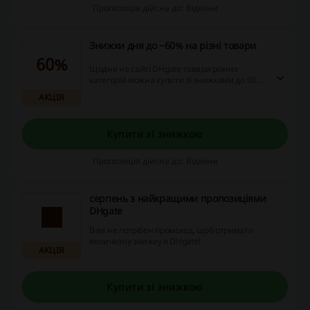
Пропозиція дійсна до: Відміни
Знижки дня до −60% на різні товари
60%
Щодня на сайті DHgate товари різних
категорій можна купити зі знижками до 60%.
Косметика, смартфони, годинники,
АКЦІЯ
біжутерія, одяг та взуття та багато іншого за
вигідними цінами від виробників вже
чекають на вас!
Купити зі знижкою
Пропозиція дійсна до: Відміни
серпень з найкращими пропозиціями
DHgate
Вам не потрібен промокод, щоб отримати
величезну знижку в DHgate!
АКЦІЯ
Купити зі знижкою