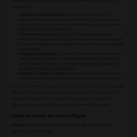
легким у використанні та гарантує високий рівень захисту
транзакцій.
Кредитні та дебетові карти:
приймається більшість
основних карток, в тому числі
Visa
,
MasterCard
, та
American
Express
. Оплата кредитною чи дебетовою картою є одним з
найзручніших способів оплати.
Електронні гаманці:
DHgate.com підтримує популярні
електронні гаманці, що надає покупцям можливість швидко
та безпечно здійснювати покупки без необхідності введення
даних карти.
Банківський переказ:
Ця опція дозволяє клієнтам оплатити
товари, використовуючи прямий банківський переказ. Це
зручний варіант для тих, хто віддає перевагу традиційним
методам банківських транзакцій.
Банківські карти UnionPay:
серед клієнтів з Китаю
UnionPay
стає все більш популярним засобом оплати на DHgate.com.
Система безпеки DHgate.com забезпечує захист усіх транзакцій,
тому клієнти можуть відчувати себе впевнено, здійснюючи
покупки. Використання різних методів оплати дозволяє
адаптуватися до уподобань та потреб кожного покупця.
Умови та методи доставки в DHgate
DHgate.com
пропонує різноманітні методи доставки для
замовлень. Наприклад.