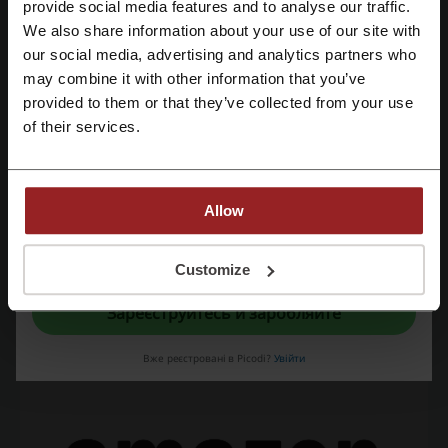
Переглянути схожі промокоди
Зареєструватися через Facebook
provide social media features and to analyse our traffic.
We also share information about your use of our site with
Ebay
Joom
Temu
AliExpress
Flowers.ua
our social media, advertising and analytics partners who
Зареєструватися через Google
Prom.ua
MAUDAU
Alibaba
may combine it with other information that you’ve
provided to them or that they’ve collected from your use
Зареєструватися за допомогою електронної пошти
of their services.
Переглянути найпопулярніші купони та
пропозиції
промокод Аптека 911
промокод PRM
Allow
промокод Varus
промокод Starfin
промокод Ашан
Реєструючись, ви підтверджуєте, що прочитали і прийняли «
Умови та
положення
» і «
Умови обробки персональних даних
».
Customize
Зареєструйтесь й заробляйте
Ще про Amazon:
Вже реєстровані в Picodi?
Увійти