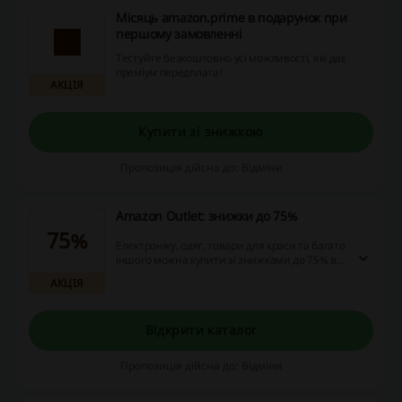
Місяць amazon.prime в подарунок при
першому замовленні
Тестуйте безкоштовно усі можливості, які дає
преміум передплата!
АКЦІЯ
Купити зі знижкою
Пропозиція дійсна до: Відміни
Amazon Outlet: знижки до 75%
75%
Електроніку, одяг, товари для краси та багато
іншого можна купити зі знижками до 75% в
Амазон!
АКЦІЯ
Відкрити каталог
Пропозиція дійсна до: Відміни