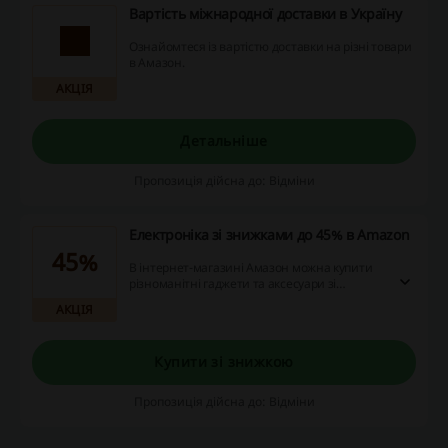
Вартість міжнародної доставки в Україну
Ознайомтеся із вартістю доставки на різні товари
в Амазон.
АКЦІЯ
Детальніше
Пропозиція дійсна до: Відміни
Електроніка зі знижками до 45% в Amazon
45%
В інтернет-магазині Амазон можна купити
різноманітні гаджети та аксесуари зі
знижками до 45%.
АКЦІЯ
Купити зі знижкою
Пропозиція дійсна до: Відміни