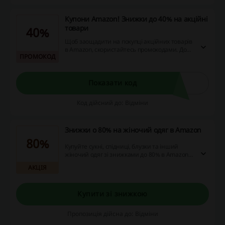
Купони Amazon! Знижки до 40% на акційні
товари
40%
Щоб заощадити на покупці акційних товарів
в Amazon, скористайтесь промокодами. До
ПРОМОКОД
кожного товару прикріплено ексклюзивний
код.
Показати код
Код дійсний до: Відміни
Знижки о 80% на жіночий одяг в Amazon
80%
Купуйте сукні, спідниці, блузки та інший
жіночий одяг зі знижками до 80% в Amazon.
Перейдіть за посиланням, щоб
АКЦІЯ
ознайомитись с асортиментом товарів, які
можна купити за зниженими цінами!
Купити зі знижкою
Пропозиція дійсна до: Відміни