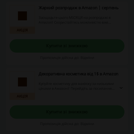
Жаркий розпродаж в Amazon | серпень
Заощадьте цього МІСЯЦЯ на розпродажі в
Amazon! Скористайтесь можливістю вже
сьогодні!
АКЦІЯ
Купити зі знижкою
Пропозиція дійсна до: Відміни
Декоративна косметика від 1$ в Amazon
Купуйте косметику для макіяжу за низькими
цінами в Амазоні! Перейдіть за посиланням
та ознайомтеся з асортиментом помад,
АКЦІЯ
тіней, рум'ян та сотень інших косметичних
продуктів, які можна замовити з вигодою!
Ціни стартують від 1 долара!
Купити зі знижкою
Пропозиція дійсна до: Відміни