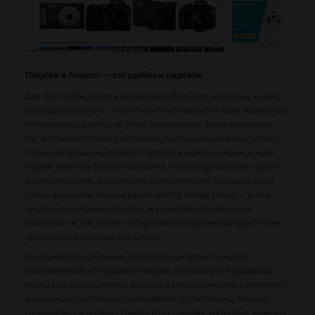
Покупки в Amazon — это удобно и надёжно
Для того чтобы понять механизм работы это магазина, нужно
прежде всего знать, что он чем-то напоминает всем известный
«Алиэкспресс», который у нас значительно более популярен.
Но, в отличие от сайта AliExpress, где продавцами выступают
только китайцы, на Amazon торговать может каждый, в чьей
стране имеется филиал магазина. То есть здесь можно купить
и американские, и азиатские, и европейские товары, а сами
сайты филиалов весьма различаются между собой — в том
числе и по условиям покупок. В качестве продавцов же
выступают в том числе и представители организатора (это же
практикует и команда AliExpress).
И разумеется, компания Amazon гарантирует качество
выставляемых на продажу товаров, поскольку все продавцы,
перед тем как заключить договор о сотрудничестве с интернет-
магазином, тщательно проверяются. Естественно, Amazon
гарантирует и возврат товара в тех случаях, когда был замечен