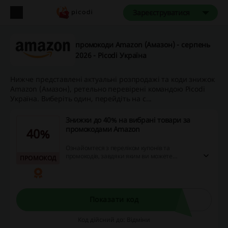
Зареєструватися
промокоди Amazon (Амазон) - серпень
2026 - Picodi Україна
Нижче представлені актуальні розпродажі та коди знижок
Amazon (Амазон), ретельно перевірені командою Picodi
Україна. Виберіть один, перейдіть на с...
Знижки до 40% на вибрані товари за
промокодами Amazon
40%
Ознайомтеся з переліком купонів та
промокодів, завдяки яким ви можете
ПРОМОКОД
заощадити до 40% на покупці в Amazon. До
кожного товару прикріплений ексклюзивний
код, застосувавши який ви можете отримати
знижку на замовлення.
Показати код
Код дійсний до: Відміни