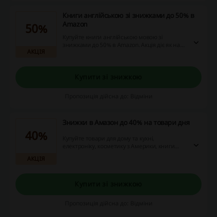
Книги англійською зі знижками до 50% в
Amazon
50%
Купуйте книги англійською мовою зі
знижками до 50% в Amazon. Акція діє як на
АКЦІЯ
класичні друковані видання, так і на
електронні та аудіокниги.
Купити зі знижкою
Пропозиція дійсна до: Відміни
Знижки в Амазон до 40% на товари дня
40%
Купуйте товари для дому та кухні,
електроніку, косметику з Америки, книги
англійською мовою та інший асортимент зі
АКЦІЯ
знижками до 40% в Amazon.
Купити зі знижкою
Пропозиція дійсна до: Відміни