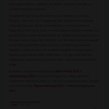
брак, однако брак и различный обман покупателей здесь —
исключительная редкость.
Продолжая разговор об особенностях покупок на сайтах
Amazon, отметим, что с недавних пор оформление заказов
стало доступно всем без исключения, то есть и жителям
Украины в том числе, хотя и с некоторыми ограничениями. Так,
до сих пор не сняты ограничения на продажу иностранцам (то
есть жителям стран, где у Amazon нет филиала) значительной
части продукции (без ограничений, помимо книг, можно
покупать также диски), что вызвано неудобством доставки.
Однако над этим активно работают, и сегодня всё больше
продавцов предлагают услуги доставки практически по всему
миру.
Во время глобальных распродаж
Black Friday 2026
и
Cybermonday 2022
на Amazon ожидаются скидки до 80%!
Следите за обновлениями на специальных страничках Пикоди
под названиями
Чёрная пятница 2022
и
Киберпонедельник
2022
.