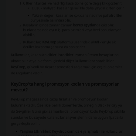
Ciltlerin kalitesi ve nadirliği kasa tipine göre değişiklik gösterir:
Düşük maliyetli kasalar genellikle daha yaygın ciltler içerir.
Yüksek değerli kasalar ise çok daha nadir ve pahalı ciltleri
bünyesinde barındırabilir.
Kasaların içinde zaman zaman
bonus eşyalar
da çıkabilir,
bunlar arasında oyun içi para birimleri veya özel bonuslar yer
alabilir.
Kullanıcılar,
KeyDrop
platformu üzerindeki aktiflikleriyle ek
ödüller kazanma şansına da sahiptirler.
Kullanıcılar, kazanılan ciltleri istedikleri zaman Steam hesaplarına
aktarabilir veya platform içindeki diğer kullanıcılara satabilirler.
KeyDrop
, güvenli bir ticaret atmosferi sağlamak için çeşitli önlemleri
de uygulamaktadır.
KeyDrop’ta hangi promosyon kodları ve promosyonlar
mevcut?
KeyDrop mağazasında cazip fırsatlar ve promosyon kodları
bulunmaktadır. Özellikle belirli dönemlerde, örneğin Black Friday ya
da Sevgililer Günü gibi zamanlarda, promosyon kodu KeyDrop sıklıkla
sunulur ve bu sayede kullanıcılar alışverişlerini daha uygun fiyatlarla
gerçekleştirebilir.
Yarışma Etkinlikleri:
Key-drop.com'daki yarışmalar ile kullanıcılar