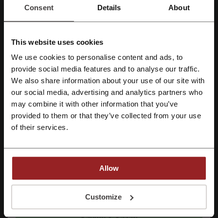
Consent
Details
About
KeyDrop için indirim kodlarını değerlendirin ve diğer kullanıcılara en
iyi fırsatları seçmelerine yardımcı olun.
This website uses cookies
We use cookies to personalise content and ads, to
KeyDrop iletişim bilgileri:
Facebook ile üye ol
provide social media features and to analyse our traffic.
KeyDrop
We also share information about your use of our site with
our social media, advertising and analytics partners who
Google ile üye ol
Benzer promosyon kodlarını da kontrol edin
may combine it with other information that you’ve
provided to them or that they’ve collected from your use
İtopya
Playstore
Kinguin
Voidu
Steam
Email ile üye ol
of their services.
Oyunfor
En popüler kuponları ve teklifleri görün
Allow
ÇiçekSepeti indirim kodu
TeknoSA indirim kodu
Kaydolarak, "
şartlar ve koşullar
" ve "
gizlilik politikası
" belgelerini okuduğunu ve
kabul ettiğini beyan etmiş olursun.
Customize
İdefix indirim kodu
Amazon indirim kodu
Temu indirim kodu
Kaydol & Kazan