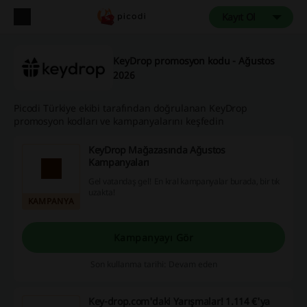
Kayıt Ol
KeyDrop promosyon kodu - Ağustos
2026
Picodi Türkiye ekibi tarafından doğrulanan KeyDrop
promosyon kodları ve kampanyalarını keşfedin
KeyDrop Mağazasında Ağustos
Kampanyaları
Gel vatandaş gel! En kral kampanyalar burada, bir tık
uzakta!
KAMPANYA
Kampanyayı Gör
Son kullanma tarihi: Devam eden
Key-drop.com'daki Yarışmalar! 1.114 €'ya