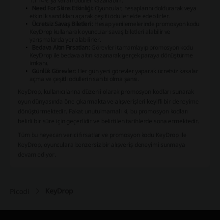
1.114 €'ya varan ödüller kazanabilir.
Need For Skins Etkinliği:
Oyuncular, hesaplarını doldurarak veya
etkinlik sandıkları açarak çeşitli ödüller elde edebilirler.
Ücretsiz Savaş Biletleri:
Hesap yenilemelerinde promosyon kodu
KeyDrop kullanarak oyuncular savaş biletleri alabilir ve
yarışmalarda yer alabilirler.
Bedava Altın Fırsatları:
Görevleri tamamlayıp promosyon kodu
KeyDrop ile bedava altın kazanarak gerçek paraya dönüştürme
imkanı.
Günlük Görevler:
Her gün yeni görevler yaparak ücretsiz kasalar
açma ve çeşitli ödüllerin sahibi olma şansı.
KeyDrop, kullanıcılarına düzenli olarak promosyon kodları sunarak
oyun dünyasında öne çıkarmakta ve alışverişleri keyifli bir deneyime
dönüştürmektedir. Fakat unutulmamalı ki, bu promosyon kodları
belirli bir süre için geçerlidir ve belirtilen tarihlerde sona ermektedir.
Tüm bu heyecan verici fırsatlar ve promosyon kodu KeyDrop ile
KeyDrop, oyunculara benzersiz bir alışveriş deneyimi sunmaya
devam ediyor.
KeyDrop
Picodi