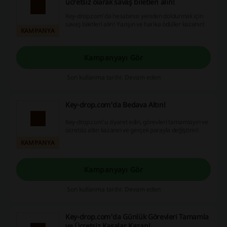
ücretsiz olarak savaş biletleri alın!
Key-drop.com'da hesabınızı yeniden doldurmak için
savaş biletleri alın! Yarışın ve harika ödüller kazanın!
KAMPANYA
Kampanyayı Gör
Son kullanma tarihi: Devam eden
Key-drop.com'da Bedava Altın!
Key-drop.com'u ziyaret edin, görevleri tamamlayın ve
ücretsiz altın kazanın ve gerçek parayla değiştirin!
KAMPANYA
Kampanyayı Gör
Son kullanma tarihi: Devam eden
Key-drop.com'da Günlük Görevleri Tamamla
ve Ücretsiz Kasalar Kazan!