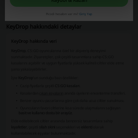
Picodi hesabın var mı?
Giriş Yap
KeyDrop hakkındaki detaylar
KeyDrop hakkında veri
KeyDrop
, CS:GO oyuncularına özel bir alışveriş deneyimi
sunmaktadır. Ziyaretçiler, çok çeşitli tasarımlara sahip CS:GO
kasalarını açabilir ve uygun fiyatlarla yüksek kaliteli ciltler elde etme
şansı yakalayabilirler.
İşte
KeyDrop
'un sunduğu bazı özellikler:
Cazip fiyatlarla çeşitli
CS:GO kasaları
.
Kasalardan
çıkan eşyaların
anında üyelerin envanterine transferi.
Benzer oyuncu pazarlarına göre çok daha
ucuz
ciltler sunulması.
Oyuncuların favori ciltlerine kısa sürede ulaşmalarını sağlayan
basit ve kullanıcı dostu bir arayüz
.
Elde edilebilecek ciltler arasında benzersiz tasarımlara sahip
kıyafetler
, çeşitli
silah skini
seçenekleri ve
eklenti
olarak
kullanılabilecek eşyalar bulunmaktadır.