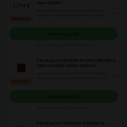
varan ödüller!
1.114 €
Key-drop'ta bir yarışma seçin, gereksinimleri
karşılayın ve ücretsiz olarak yeni dış görünümler
KAMPANYA
kazanın!
Kampanyayı Gör
Son kullanma tarihi: Devam eden
Key-drop.com'da Need For Skins Etkinliğine
katılın ve harika ödüller kazanın!
Keydrop'ta İnanılmaz Need For Skins etkinliği!
Hesabınızı doldurun veya etkinlik sandıkları açın
KAMPANYA
ve kazandığınız yakıt için harika ödüller kazanın!
Bu fırsatı kaçırmayın!
Kampanyayı Gör
Son kullanma tarihi: Devam eden
Key-drop.com hesabınızı doldurun ve