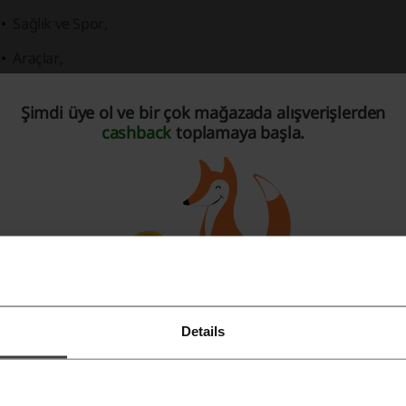
Sağlık ve Spor,
Araçlar,
Kitaplar ve Kılavuzlar,
Şimdi üye ol ve bir çok mağazada alışverişlerden
Çizgi Romanlar,
cashback
toplamaya başla.
Tıp,
Müzik ve Ses,
Çoklu Ortam ve Video,
Haberler ve Dergiler,
Eğitim,
Details
Özelleştirme,
Facebook ile üye ol
Hava Durumu,
Google ile üye ol
Alışveriş,