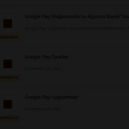
%15 indirim elde eder. İndirim kuponlarımızı, promosyon
nakit para iade tekliflerimizi kaçırmayın, daha fazla tas
Google Play Mağazasında bu Ağustos Büyük Tasa
keyfini çıkarın!
Google Play mağazasını ziyaret et ve fırsat tükenmeden 
KAMPANYA
Google Play Oyunlar
İncelemek için tıkla!
KAMPANYA
Google Play Uygulamalar
İncelemek için tıkla!
KAMPANYA