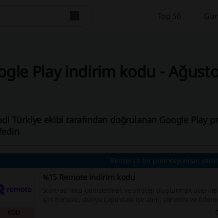
Top 50
Gün
gle Play indirim kodu - Ağust
odi Türkiye ekibi tarafından doğrulanan Google Play 
fedin
Benzersiz bir promosyondan yarar
%15 Remote indirim kodu
Start-up'ınızı genişletmek ve strateji oluşturmak üzeri
için Remote, dünya çapındaki işe alım, yönetim ve ödeme
kolaylaştırır. Remote for Startups promosyonu ile uygun s
KOD
sınırsız sayıda işe alım için 12 ay boyunca Remote hizme