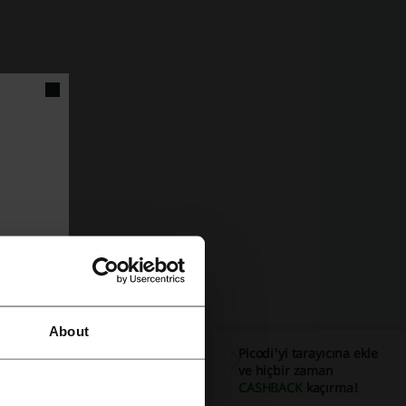
About
Picodi'yi tarayıcına ekle
ve hiçbir zaman
CASHBACK
kaçırma!