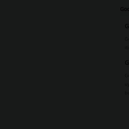
Goo
G
Go
i
G
Go
uy
bu