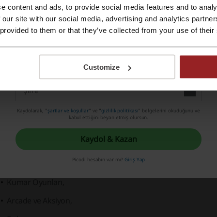
e content and ads, to provide social media features and to analy
Seyahat,
Apple ID ile kaydol
 our site with our social media, advertising and analytics partn
 provided to them or that they’ve collected from your use of their
İş,
Email ile üye ol
Eğlence,
Customize
İletişim,
Sosyal,
Yaşam Tarzı,
Kaydolarak, "
şartlar ve koşullar
" ve "
gizlilik politikası
" belgelerini okuduğunu ve
kabul ettiğini beyan etmiş olursun.
Ulaşım,
Kaydol & Kazan
Finans,
Picodi hesabın var mı?
Giriş Yap
Fotoğraf,
Kumar Oyunları,
Arcade ve Aksiyon,