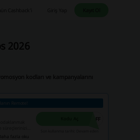
ün Cashback’i
Giriş Yap
Kayıt Ol
os 2026
promosyon kodları ve kampanyalarını
lanın Remote!
OFF
Kodu Aç
ne odaklanmak
 süreçlerinizi
Son kullanma tarihi: Devam eden
tart-up'lar,
Daha fazla oku
t ücretlerinde