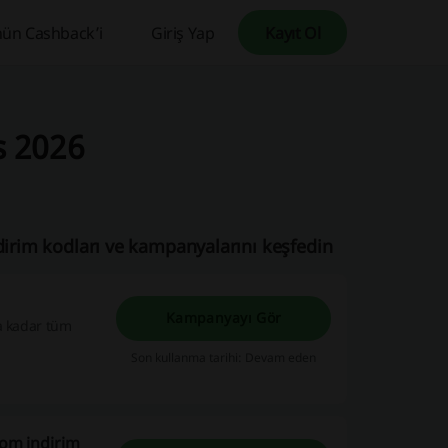
ün Cashback’i
Giriş Yap
Kayıt Ol
s 2026
dirim kodları ve kampanyalarını keşfedin
Kampanyayı Gör
a kadar tüm
Son kullanma tarihi: Devam eden
com indirim