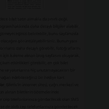
ce bilet satın almakla da sınırlı değil.
ram hakkında daha detaylı bilgiler alabilir,
itmeyeceğinizi belirtebilir, bunu sayfanızda
 olacağını görüntüleyebilirsiniz. Bunun yanı
rformansı daha detaylı görebilir, fotoğraflarını
zin için kaleme alınan blog sayfasını okuyarak,
kan etkinlikleri görebilir, en çok bilet
rine ve yakınlarına hiç unutamayacakları bir
rmağan edebileceğiniz bir hediye kart
lar
, Biletix’in internet sitesi, çağrı merkezi ve
tın alınan biletlerin ödemelerinde
ister cep telefonlarınıza gönderilecek olan SMS
erse de akıllı cep telefonlarınıza gönderilecek