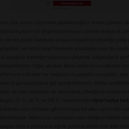
letix.com adresi üzerinden yapabileceğiniz online işlemler sade
zünüze çarpan bir organizasyonunun üzerine tıklayarak, prog
n derece pratik Facebook arayüzü sayesinde etkinliğe gidip g
ylaşabilir ve hatta hangi Facebook arkadaşlarınızın da orada
ra, seçtiğiniz etkinliğin videosunu izleyerek, izleyeceğiniz pe
celeyebilirsiniz. Diğer yandan, Biletix editörleri tarafından si
rformans sahneleri ve mekanlarını yakından tanıyabilir, öne çı
tılan organizasyonlara göz gezdirebilirsiniz. Biletix sevdikle
diye vermek isteyenleri de düşünerek, dilediğiniz kişilere a
nuyor. 25 TL, 50 TL ve 100 TL tutarlarındaki
dijital hediye kart
rakende satış noktaları gibi tüm satış kanalları üzerinden sa
llanılabiliyor. Biletix.com üzerinden satın aldığınız biletler 
sajları ister e-posta aracılığı ile yollanan elektronik bilet ist