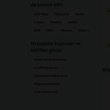
da kontrol edin
BKM Kitap
Kitapyurdu
Netflix
S Sport
Pandora
Spotify
D&R
İdefix
Kitapseç
Digiturk
En popüler kuponları ve
teklifleri görün
Media Markt kampanya
Arçelik kampanya
Bil
ÇiçekSepeti indirim kodu
Pegasus kampanya
Getir indirim kodu