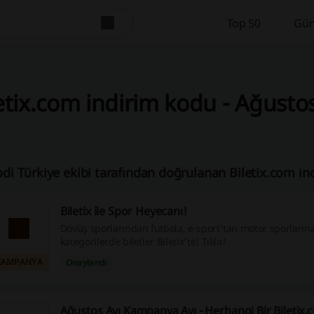
Top 50
Gün
etix.com indirim kodu - Ağusto
odi Türkiye ekibi tarafından doğrulanan Biletix.com in
Biletix ile Spor Heyecanı!
Dövüş sporlarından futbola, e-sport'tan motor sporların
kategorilerde biletler Biletix'te! Tıkla!
KAMPANYA
Onaylandı
Ağustos Ayı Kampanya Ayı - Herhangi Bir Biletix.