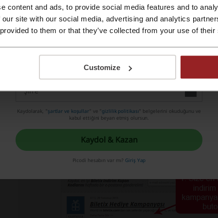
e content and ads, to provide social media features and to analy
kinliklerin gerçekleştirileceği mekanları filtreleyebilir ya da s
Apple ID ile kaydol
 our site with our social media, advertising and analytics partn
celeyebilirsiniz. Bunun yanı sıra, Biletix kullanıcıları tarafında
 provided to them or that they’ve collected from your use of their
e ulaşabilir, etkinlik takvimini inceleyerek, tüm organizasyonl
Email ile üye ol
tışı yeni başlayacak, yakında gelecek etkinliklere de göz atabilir
Customize
rama kutucuğunu kullanmanız mümkün.
Kaydolarak, "
şartlar ve koşullar
" ve "
gizlilik politikası
" belgelerini okuduğunu ve
kabul ettiğini beyan etmiş olursun.
Kaydol & Kazan
Picodi hesabın var mı?
Giriş Yap