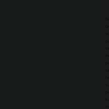
Bi
Gö
so
pa
sı
in
pe
sa
he
su
pe
ku
me