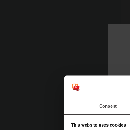
Tü
sa
M
et
Consent
bi
is
This website uses cookies
m