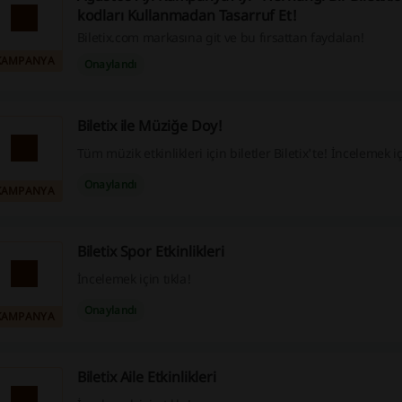
kodları Kullanmadan Tasarruf Et!
Biletix.com markasına git ve bu fırsattan faydalan!
KAMPANYA
Onaylandı
Biletix ile Müziğe Doy!
Tüm müzik etkinlikleri için biletler Biletix'te! İncelemek iç
Onaylandı
KAMPANYA
Biletix Spor Etkinlikleri
İncelemek için tıkla!
Onaylandı
KAMPANYA
Biletix Aile Etkinlikleri