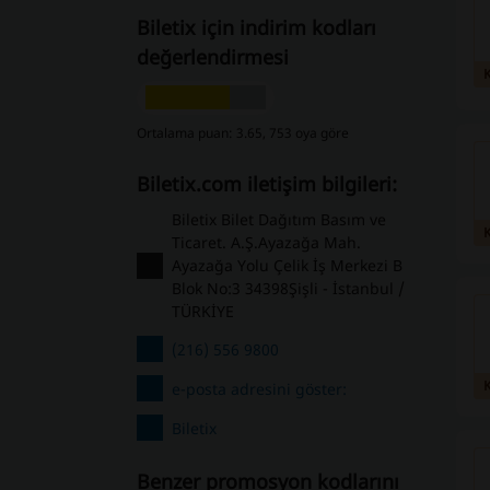
Biletix için indirim kodları
değerlendirmesi
Ortalama puan: 3.65, 753 oya göre
Biletix.com iletişim bilgileri:
Biletix Bilet Dağıtım Basım ve
Ticaret. A.Ş.Ayazağa Mah.
Ayazağa Yolu Çelik İş Merkezi B
Blok No:3 34398Şişli - İstanbul /
TÜRKİYE
(216) 556 9800
e-posta adresini göster:
Biletix
Benzer promosyon kodlarını