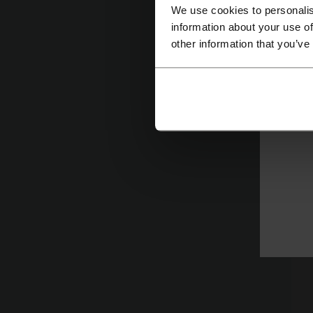
We use cookies to personalis
et
information about your use of
in
other information that you’ve
il
sa
a