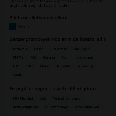
Bilet.com için indirim kodlarını değerlendirin ve diğer kullanıcılara
en iyi fırsatları seçmelerine yardımcı olun.
Bilet.com iletişim bilgileri:
Bilet.com
Benzer promosyon kodlarını da kontrol edin
Tatilbudur
Obilet
SunExpress
Tatil Sepeti
ETS Tur
İDO
Garenta
Setur
Hotels.com
THY
UBER
Metro
UcuzaBilet
Anadolu Jet
BiTaksi
En popüler kuponları ve teklifleri görün
BKM Kitap indirim kodu
Turkcell kampanya
Netflix kampanya
A101 kampanya
Mavi indirim kodu