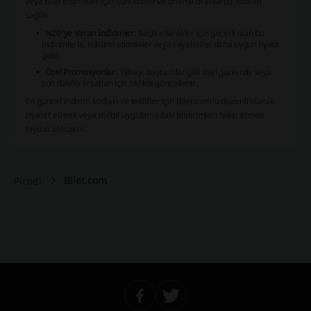
veya özel etkinlikler için sunulabilir ve önemli oranlarda indirim
sağlar.
%20'ye Varan İndirimler:
Seçili etkinlikler için geçerli olan bu
indirimlerle, kültürel etkinlikler veya seyahatler daha uygun fiyata
gelir.
Özel Promosyonlar:
Yılbaşı, bayramlar gibi özel günlerde veya
son dakika fırsatları için sıklıkla güncellenir.
En güncel indirim kodları ve teklifler için Bilet.com'u düzenli olarak
ziyaret etmek veya mobil uygulamadaki bildirimleri takip etmek
faydalı olacaktır.
Bilet.com
Picodi