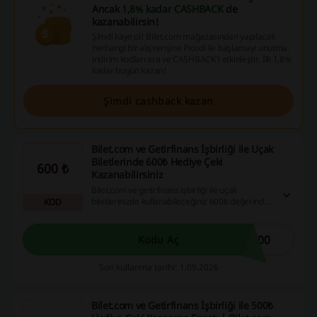
Ancak
1,8% kadar CASHBACK
de
kazanabilirsin!
Şimdi kayıt ol! Bilet.com mağazasından yapılacak
herhangi bir alışverişine Picodi ile başlamayı unutma.
indirim kodları ara ve CASHBACK'i etkinleştir. İlk 1,8%
kadar bugün kazan!
Şimdi cashback kazan
Bilet.com ve Getirfinans İşbirliği ile Uçak
Biletlerinde 600₺ Hediye Çeki
600 ₺
Kazanabilirsiniz
Bilet.com ve getirfinans işbirliği ile uçak
biletlerinizde kullanabileceğiniz 600₺ değerinde
KOD
hediye çeki elde etme fırsatını kaçırmayın!
600
Kodu Aç
Son kullanma tarihi: 1.09.2026
Bilet.com ve Getirfinans İşbirliği ile 500₺