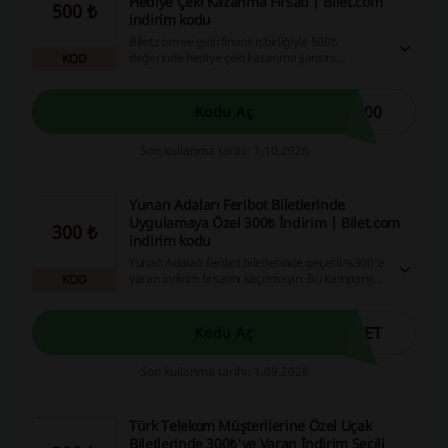
Hediye Çeki Kazanma Fırsatı | Bilet.com
500 ₺
indirim kodu
Bilet.com ve getirfinans işbirliğiyle 500₺
değerinde hediye çeki kazanma şansını
KOD
yakalayın! Alışverişlerinizi daha uygun fiyatlarla
yapmanın keyfini çıkarın.
500
Kodu Aç
Son kullanma tarihi: 1.10.2026
Yunan Adaları Feribot Biletlerinde
Uygulamaya Özel 300₺ İndirim | Bilet.com
300 ₺
indirim kodu
Yunan Adaları feribot biletlerinde geçerli %300'e
varan indirim fırsatını kaçırmayın. Bu kampanya,
KOD
tatil planlarınızı yaparken harcamanızın daha
hafif olmasına yardımcı olacak.
LET
Kodu Aç
Son kullanma tarihi: 1.09.2026
Türk Telekom Müşterilerine Özel Uçak
Biletlerinde 300₺'ye Varan İndirim Seçili