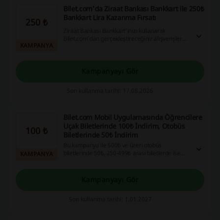
Bilet.com'da Ziraat Bankası Bankkart ile 250₺
Bankkart Lira Kazanma Fırsatı
250 ₺
Ziraat Bankası Bankkart'ınızı kullanarak
Bilet.com'dan gerçekleştireceğiniz alışverişlerde
KAMPANYA
toplamda 250₺ değerinde Bankkart Lira
kazanma şansını değerlendirin. Bu fırsat, online
alışverişlerinizde ek tasarruf yapmanıza
yardımcı olacak.
Kampanyayı Gör
Son kullanma tarihi: 17.08.2026
Bilet.com Mobil Uygulamasında Öğrencilere
Uçak Biletlerinde 100₺ İndirim, Otobüs
100 ₺
Biletlerinde 50₺ İndirim
Bu kampanya ile 500₺ ve üzeri otobüs
biletlerinde 50₺, 250-499₺ arası biletlerde ise
KAMPANYA
25₺ indirim fırsatı sizi bekliyor. Uçak biletlerinde
ise indirim tutarı 100₺'ye kadar çıkabiliyor.
Kampanyayı Gör
Son kullanma tarihi: 1.01.2027