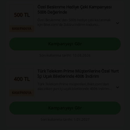
Özel Beslenme Hediye Çeki Kampanyası
500₺ Değerinde
500 TL
Özel Beslenme'den 500₺ hediye çeki kazanmak
için Bilet.com'da Zubizu indirim kodunu
KAMPANYA
kullanarak alışveriş yapmalısınız. İlgili siparişin
görüntüsüyle hediye çeki talep etmek için
destek@zubizu.com adresine başvurabilirsiniz.
Kampanyayı Gör
Son kullanma tarihi: 10.08.2026
Türk Telekom Prime Müşterilerine Özel Yurt
İçi Uçak Biletlerinde 400₺ İndirim
400 TL
Türk Telekom Prime müşterileri, Bilet.com'dan
alacakları yurt içi uçak biletlerinde 400₺ indirim
KAMPANYA
fırsatını değerlendirebilir. Bu avantajlı teklif,
seyahat planlarınızı daha ekonomik hale
getirmenize yardımcı olabilir.
Kampanyayı Gör
Son kullanma tarihi: 1.01.2027