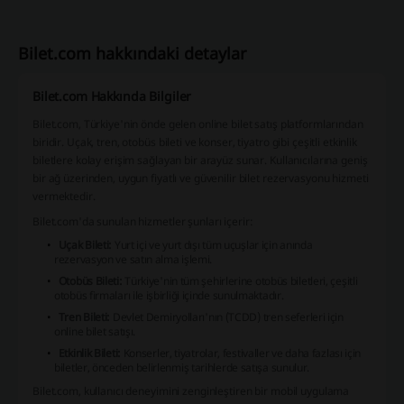
Bilet.com hakkındaki detaylar
Bilet.com Hakkında Bilgiler
Bilet.com, Türkiye'nin önde gelen online bilet satış platformlarından
biridir. Uçak, tren, otobüs bileti ve konser, tiyatro gibi çeşitli etkinlik
biletlere kolay erişim sağlayan bir arayüz sunar. Kullanıcılarına geniş
bir ağ üzerinden, uygun fiyatlı ve güvenilir bilet rezervasyonu hizmeti
vermektedir.
Bilet.com'da sunulan hizmetler şunları içerir:
Uçak Bileti:
Yurt içi ve yurt dışı tüm uçuşlar için anında
rezervasyon ve satın alma işlemi.
Otobüs Bileti:
Türkiye'nin tüm şehirlerine otobüs biletleri, çeşitli
otobüs firmaları ile işbirliği içinde sunulmaktadır.
Tren Bileti:
Devlet Demiryolları'nın (TCDD) tren seferleri için
online bilet satışı.
Etkinlik Bileti:
Konserler, tiyatrolar, festivaller ve daha fazlası için
biletler, önceden belirlenmiş tarihlerde satışa sunulur.
Bilet.com, kullanıcı deneyimini zenginleştiren bir mobil uygulama