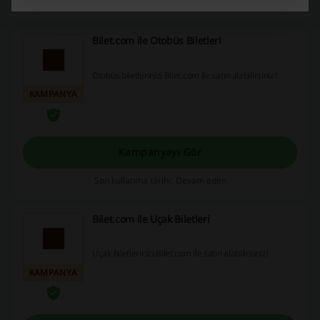
Son kullanma tarihi: Devam eden
Bilet.com ile Otobüs Biletleri
Otobüs biletlerinizi Bilet.com ile satın alabilirsiniz!
KAMPANYA
Kampanyayı Gör
Son kullanma tarihi: Devam eden
Bilet.com ile Uçak Biletleri
Uçak biletlerinizi Bilet.com ile satın alabilirsiniz!
KAMPANYA