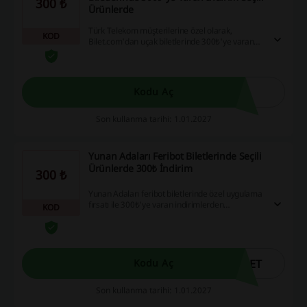
300 ₺
Ürünlerde
Türk Telekom müşterilerine özel olarak,
KOD
Bilet.com'dan uçak biletlerinde 300₺'ye varan
indirim kazanın! İndirim kodunu almak için Türk
Telekom Online İşlemler bölümünden ya da
uygulamadaki ilgili menülerden
yararlanabilirsiniz.Uçak Bileti İndirim Kodu için;
Kodu Aç
BILET TCKN ​ yazıp 6262'ye gönder​erek
kampanyadan faydalanabilir.
Son kullanma tarihi: 1.01.2027
Yunan Adaları Feribot Biletlerinde Seçili
Ürünlerde 300₺ İndirim
300 ₺
Yunan Adaları feribot biletlerinde özel uygulama
fırsatı ile 300₺'ye varan indirimlerden
KOD
faydalanabilirsiniz. Bu kampanya yalnızca
uygulama üzerinden geçerlidir.
LET
Kodu Aç
Son kullanma tarihi: 1.01.2027