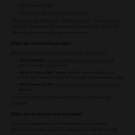
Banka Transferi / EFT
Online Cüzdanlar / Mobil Ödeme Sistemleri
Ödeme sırasında kullanılabilir ödeme yöntemleri, 'Tüm Yöntemleri
Görüntüle' seçeneği ile detaylı olarak görüntülenebilir. Güvenli bir
ödeme altyapısı ile tüm işlemler korunmaktadır.
Bilet.com Teslimat Seçenekleri
Bilet.com, bilet teslimatı için çeşitli yöntemler sunmaktadır:
Elektronik Bilet:
E-posta ile gönderilen ve mobil uygulamada
görüntülenebilen dijital biletler.
Kurye ile Fiziksel Bilet Teslimi:
Özellikle önemli etkinlikler için
tercih edilen bu yöntemle biletler doğrudan adresinize teslim edilir.
Bilet Matiklerden Alım:
Belirli noktalardaki bilet makinelerinden
alınabilir.
Bilet teslim yöntemi, satın alınan etkinlik veya sefer tipine göre
değişebilir.
Bilet.com'da Mevcut indirim kodları
Bilet.com, müşterilerine çeşitli indirim kodları sunarak bilet
alımlarında avantajlar sağlar. Bu promosyonlar, belli dönemlerde