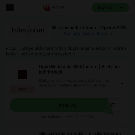
Kayıt Ol
Bilet.com indirim kodu - Ağustos 2026
Nasıl çalışır?
Şartlar & Koşullar
Picodi Türkiye ekibi tarafından doğrulanan Bilet.com indirim
kodları ve kampanyalarını keşfedin
Uçak Biletlerinde 300₺ İndirim | Bilet.com
indirim kodu
Bilet.com indirim kuponu ile uçak biletlerinizi
daha uygun fiyatlarla alabilirsiniz. Bu fırsat
KOD
sayesinde yurt içi seyahatlerinizde önemli
tasarruflar elde edin!
WHT
Kodu Aç
Son kullanma tarihi: 13.08.2026
Bilet.com indirim kodları mı kullanıyorsun?