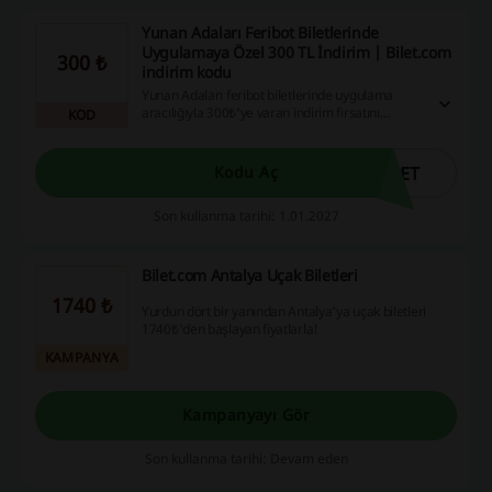
Yunan Adaları Feribot Biletlerinde
Uygulamaya Özel 300 TL İndirim | Bilet.com
300 ₺
indirim kodu
Yunan Adaları feribot biletlerinde uygulama
aracılığıyla 300₺'ye varan indirim fırsatını
KOD
değerlendirin. Bu avantajla seyahatinizi daha
hesaplı hale getirebilirsiniz.
LET
Kodu Aç
Son kullanma tarihi: 1.01.2027
Bilet.com Antalya Uçak Biletleri
1740 ₺
Yurdun dört bir yanından Antalya'ya uçak biletleri
1740₺'den başlayan fiyatlarla!
KAMPANYA
Kampanyayı Gör
Son kullanma tarihi: Devam eden