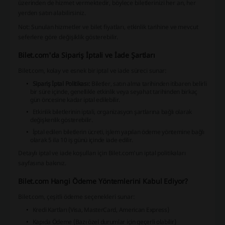
üzerinden de hizmet vermektedir, böylece biletlerinizi her an, her
yerden satın alabilirsiniz.
Not: Sunulan hizmetler ve bilet fiyatları, etkinlik tarihine ve mevcut
seferlere göre değişiklik gösterebilir.
Bilet.com'da Sipariş İptali ve İade Şartları
Bilet.com, kolay ve esnek bir iptal ve iade süreci sunar:
Sipariş İptal Politikası:
Biletler, satın alma tarihinden itibaren belirli
bir süre içinde, genellikle etkinlik veya seyahat tarihinden birkaç
gün öncesine kadar iptal edilebilir.
Etkinlik biletlerinin iptali, organizasyon şartlarına bağlı olarak
değişkenlik gösterebilir.
İptal edilen biletlerin ücreti, işlem yapılan ödeme yöntemine bağlı
olarak 5 ila 10 iş günü içinde iade edilir.
Detaylı iptal ve iade koşulları için Bilet.com'un iptal politikaları
sayfasına bakınız.
Bilet.com Hangi Ödeme Yöntemlerini Kabul Ediyor?
Bilet.com, çeşitli ödeme seçenekleri sunar:
Kredi Kartları (Visa, MasterCard, American Express)
Kapıda Ödeme (Bazı özel durumlar için geçerli olabilir)