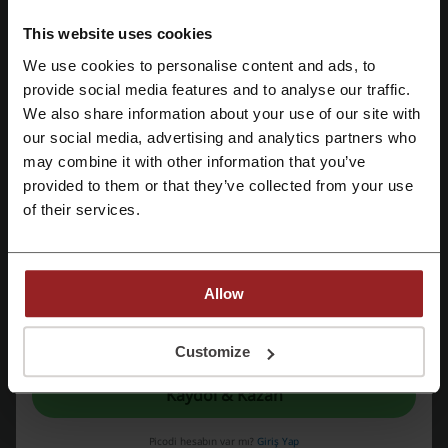
Bilet.com ile Otel Rezervasyonları
This website uses cookies
We use cookies to personalise content and ads, to
Otel rezervasyonlarınızı Bilet.com ile yabailirsiniz!
Facebook ile üye ol
provide social media features and to analyse our traffic.
KAMPANYA
We also share information about your use of our site with
our social media, advertising and analytics partners who
Google ile üye ol
Kampanyayı Gör
may combine it with other information that you’ve
provided to them or that they’ve collected from your use
Email ile üye ol
Son kullanma tarihi: Devam eden
of their services.
Bilet.com ile Feribot Biletleri
Allow
Feribot biletlerinizi Bilet.com ile satın alabilirsiniz!
KAMPANYA
Kaydolarak, "
şartlar ve koşullar
" ve "
gizlilik politikası
" belgelerini okuduğunu ve
kabul ettiğini beyan etmiş olursun.
Customize
Kaydol & Kazan
Kampanyayı Gör
Picodi hesabın var mı?
Giriş Yap