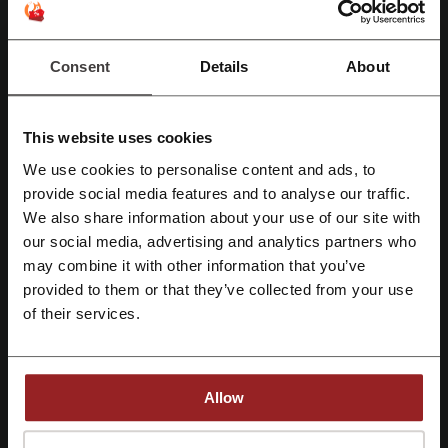
Netflix kampanya
Turkcell kampanya
FLO indirim kodu
Pegasus kampanya
İdefix indirim kodu
Consent
Details
About
This website uses cookies
AVON hakkındaki detaylar
We use cookies to personalise content and ads, to
Facebook ile üye ol
provide social media features and to analyse our traffic.
We also share information about your use of our site with
our social media, advertising and analytics partners who
Google ile üye ol
may combine it with other information that you’ve
provided to them or that they’ve collected from your use
125 yıldan beri dünyanın dört bir yanındaki kadınlara en ünlü güzellik
Email ile üye ol
markalarından biri olarak hizmet eden
AVON
, 1993 yılından beri
of their services.
Türkiye’nin de en çok bilinen ve kullanılan güzellik markaları arasında
yer alıyor. AVON, kendi markasını taşıyan makyaj, parfüm, cilt bakımı,
güzellik, moda ve ev ürünlerinin yanı sıra, dünya çapında yürüttüğü
sosyal sorumluluk projeleri ve kampanyaları ile de biliniyor ve
Allow
adından sıkça söz ettiriyor. Şimdi size güzel bir haberimiz var! 21
yıldır sayısı her geçen gün artan AVON Temsilcilerinden satın
Kaydolarak, "
şartlar ve koşullar
" ve "
gizlilik politikası
" belgelerini okuduğunu ve