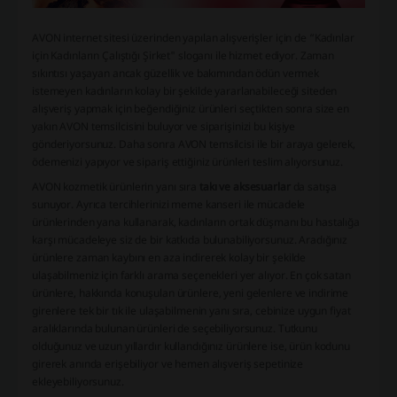
AVON internet sitesi üzerinden yapılan alışverişler için de “Kadınlar
için Kadınların Çalıştığı Şirket" sloganı ile hizmet ediyor. Zaman
sıkıntısı yaşayan ancak güzellik ve bakımından ödün vermek
istemeyen kadınların kolay bir şekilde yararlanabileceği siteden
alışveriş yapmak için beğendiğiniz ürünleri seçtikten sonra size en
yakın AVON temsilcisini buluyor ve siparişinizi bu kişiye
gönderiyorsunuz. Daha sonra AVON temsilcisi ile bir araya gelerek,
ödemenizi yapıyor ve sipariş ettiğiniz ürünleri teslim alıyorsunuz.
AVON kozmetik ürünlerin yanı sıra
takı ve aksesuarlar
da satışa
sunuyor. Ayrıca tercihlerinizi meme kanseri ile mücadele
ürünlerinden yana kullanarak, kadınların ortak düşmanı bu hastalığa
karşı mücadeleye siz de bir katkıda bulunabiliyorsunuz. Aradığınız
ürünlere zaman kaybını en aza indirerek kolay bir şekilde
ulaşabilmeniz için farklı arama seçenekleri yer alıyor. En çok satan
ürünlere, hakkında konuşulan ürünlere, yeni gelenlere ve indirime
girenlere tek bir tık ile ulaşabilmenin yanı sıra, cebinize uygun fiyat
aralıklarında bulunan ürünleri de seçebiliyorsunuz. Tutkunu
olduğunuz ve uzun yıllardır kullandığınız ürünlere ise, ürün kodunu
girerek anında erişebiliyor ve hemen alışveriş sepetinize
ekleyebiliyorsunuz.