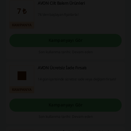
AVON Cilt Bakım Ürünleri
7 ₺
7₺'den başlayan fiyatlarla!
KAMPANYA
Kampanyayı Gör
Son kullanma tarihi: Devam eden
AVON Ücretsiz İade Fırsatı
14 gün içerisinde ücretsiz iade veya değişim fırsatı!
KAMPANYA
Kampanyayı Gör
Son kullanma tarihi: Devam eden