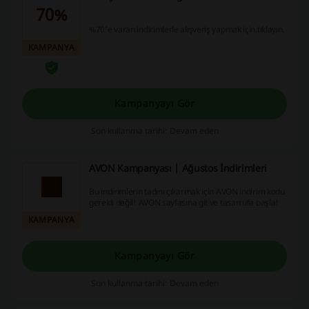
70%
%70'e varan indirimlerle alışveriş yapmak için tıklayın.
KAMPANYA
Kampanyayı Gör
Son kullanma tarihi: Devam eden
AVON Kampanyası | Ağustos İndirimleri
Bu indirimlerin tadını çıkarmak için AVON indirim kodu
gerekli değil! AVON sayfasına git ve tasarrufa başla!
KAMPANYA
Kampanyayı Gör
Son kullanma tarihi: Devam eden