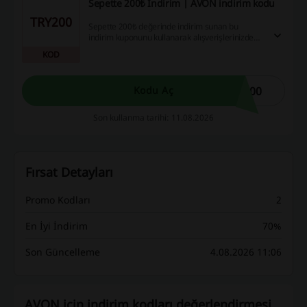
Sepette 200₺ İndirim | AVON indirim kodu
TRY200
Sepette 200₺ değerinde indirim sunan bu
indirim kuponunu kullanarak alışverişlerinizde
tasarruf edin! Online alışveriş deneyiminiz için
KOD
harika bir fırsat!
200
Kodu Aç
Son kullanma tarihi: 11.08.2026
Fırsat Detayları
Promo Kodları
2
En İyi İndirim
70%
Son Güncelleme
4.08.2026 11:06
AVON için indirim kodları değerlendirmesi