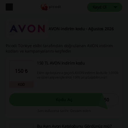
Kayıt Ol
AVON indirim kodu - Ağustos 2026
Picodi Türkiye ekibi tarafından doğrulanan AVON indirim
kodları ve kampanyalarını keşfedin
150 TL AVON indirim kodu
150 ₺
Ekim ayı boyunca geçerli AVON indirim kodu ile 1.000₺
ve üzeri alışverişlerinizi 150₺ ucuzlatabilirsiniz!
KOD
150
Kodu Aç
Son kullanma tarihi: Devam eden
Bu Ayın Avon Kataloğunu Gördünüz mü?