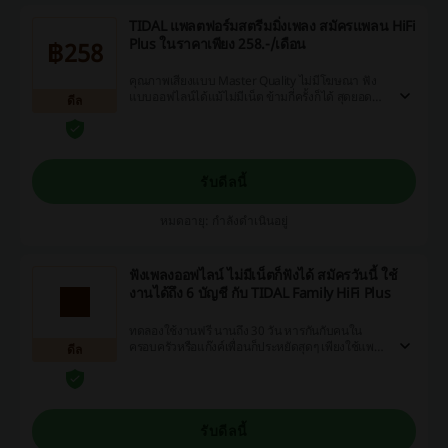
TIDAL แพลตฟอร์มสตรีมมิ่งเพลง สมัครแพลน HiFi
Plus ในราคาเพียง 258.-/เดือน
฿258
คุณภาพเสียงแบบ Master Quality ไม่มีโฆษณา ฟัง
แบบออฟไลน์ได้แม้ไม่มีเน็ต ข้ามกี่ครั้งก็ได้ สุดยอด
ดีล
แพลนของ TIDAL สมัครเลย!
รับดีลนี้
หมดอายุ: กำลังดำเนินอยู่
ฟังเพลงออฟไลน์ ไม่มีเน็ตก็ฟังได้ สมัครวันนี้ ใช้
งานได้ถึง 6 บัญชี กับ TIDAL Family HiFi Plus
ทดลองใช้งานฟรี นานถึง 30 วัน หารกันกับคนใน
ครอบครัวหรือแก๊งค์เพื่อนก็ประหยัดสุดๆ เพียงใช้แพ
ดีล
ลน Family HiFi Plus ไม่มีเน็ตก็ฟังเพลงแบบ offline
ได้
รับดีลนี้