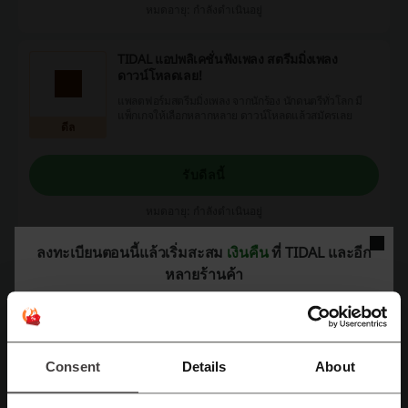
หมดอายุ: กำลังดำเนินอยู่
TIDAL แอปพลิเคชั่นฟังเพลง สตรีมมิ่งเพลง
ดาวน์โหลดเลย!
แพลตฟอร์มสตรีมมิ่งเพลง จากนักร้อง นักดนตรีทั่วโลก มี
แพ็กเกจให้เลือกหลากหลาย ดาวน์โหลดแล้วสมัครเลย
ดีล
รับดีลนี้
หมดอายุ: กำลังดำเนินอยู่
ลงทะเบียนตอนนี้แล้วเริ่มสะสม
เงินคืน
ที่ TIDAL และอีก
โปรโมชั่น TIDAL สมาชิก รับข้อเสนอสุดพิเศษ เช๊
หลายร้านค้า
คดูเลย!
รับสิทธิ์เข้าร่วมกิจกรรม TIDAL X สำหรับสมาชิก
เท่านั้น รวมถึงคอนเสิร์ตสด Meet & Greet ถามตอบ
ดีล
แบบใกล้ชิด ได้รับโอกาสแรกในการซื้อบัตรคอนเสิร์ต
ที่ร้อนแรงที่สุด รวมถึงการแจกตั๋วเพื่อชมการแสดงสด
ของศิลปินคนโปรดของคุณ สิอธิเยอะขนาดนี้ ลองใช้
Consent
Details
About
งานเลย!
รับดีลนี้