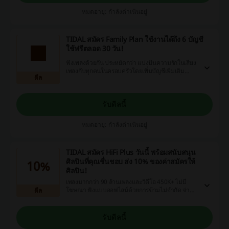
หมดอายุ: กำลังดำเนินอยู่
TIDAL สมัคร Family Plan ใช้งานได้ถึง 6 บัญชี
ใช้ฟรีตลอด 30 วัน!
ฟังเพลงด้วยกัน ประหยัดกว่า แบ่งปันความรักในเสียง
เพลงกับทุกคนในครอบครัวโดยเพิ่มบัญชีเพิ่มเติม
ดีล
สูงสุด 5 บัญชีในการสมัครสมาชิกสุดคุ้มเพียงครั้ง
เดียว ดาวน์โหลดแอป TIDAL คลิก!
รับดีลนี้
หมดอายุ: กำลังดำเนินอยู่
TIDAL สมัคร HiFi Plus วันนี้ พร้อมสนับสนุน
ศิลปินที่คุณชื่นชอบ ส่ง 10% ของค่าสมัครให้
10%
ศิลปิน!
เพลงมากกว่า 90 ล้านเพลงและวิดีโอ 450K+ ไม่มี
โฆษณา ฟังแบบออฟไลน์ด้วยการข้ามไม่จำกัด จ่าย
ดีล
เงินให้กับศิลปินโดยตรง มากถึง 10% ของการสมัคร
ของคุณจะถูกส่งตรงไปยังศิลปินที่คุณฟังบ่อยที่สุด
รับดีลนี้