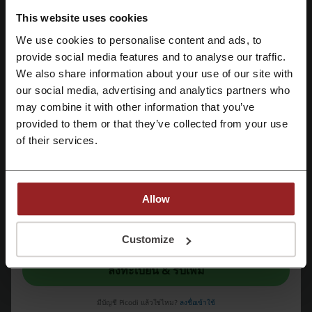
หมดอายุ: กำลังดำเนินอยู่
This website uses cookies
We use cookies to personalise content and ads, to
TIDAL สตรีมเพลงได้ใน Apple Watch สะดวก
สบาย subscribe ราคาประหยัด คลิกเลย!
ลงทะเบียนโดยใช้ Facebook
provide social media features and to analyse our traffic.
ฟัง TIDAL ของคุณได้ทุกที่ ขอแนะนำ TIDAL สำหรับ Apple
We also share information about your use of our site with
Watch อยู่ที่ไหนก็ฟังเพลงได้ สมัครเลย!
our social media, advertising and analytics partners who
ลงทะเบียนด้วย Google
ดีล
may combine it with other information that you’ve
provided to them or that they’ve collected from your use
รับดีลนี้
ลงทะเบียนด้วย e-mail
of their services.
หมดอายุ: กำลังดำเนินอยู่
TIDAL ฟังเพลงในรถได้ทุกระบบ! ลองใช้งานฟรี
Allow
คลิกที่นี่!
Playlist สุดเพอร์เพ็กสำหรับ Roard Trip ของคุณ ฟังยาวๆ
ในการลงทะเบียนนี้ ท่านยืนยันว่าได้อ่านและยอมรับ "
ข้อกำหนดและเงื่อนไข
” และ
ตอนขับรถ เสียงกระหึ่ม เพลงน่าฟัง ดาวน์โหลด TIDAL เลย!
"
นโยบายความเป็นส่วนตัว
"
Customize
ดีล
ลงทะเบียน & รับเพิ่ม
รับดีลนี้
มีบัญชี Picodi แล้วใช่ไหม?
ลงชื่อเข้าใช้
หมดอายุ: กำลังดำเนินอยู่