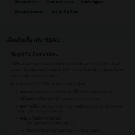
ส่วนลด Airasia
ส่วนลด Amazon
ส่วนลด Agoda
ส่วนลด Lalamove
โปร โม ชั่ น Dtac
เพิ่มเติมเกี่ยวกับ TIDAL:
ข้อมูลทั่วไปเกี่ยวกับ TIDAL
TIDAL
เป็นแพลตฟอร์มสตรีมเพลงและวิดีโอที่มีคุณภาพสูง ซึ่งมีการเน้นที่
การมอบประสบการณ์เสียงระดับไฮไฟด้วยไลบรารีเพลงที่หลากหลาย ทั้งแนว
เพลงยอดนิยมและแนวข้างเคียง
สินค้าและบริการที่มีให้ใน TIDAL ประกอบไปด้วย:
เพลง:
คลังเพลงมากกว่า 70 ล้านเพลงที่มีให้สตรีมและดาวน์โหลด
วิดีโอเพลง:
วิดีโอมิวสิควิดีโอมากกว่า 250,000 รายการ
คุณภาพเสียง:
เสียงคุณภาพสูง (High Fidelity Sound) และเสียง Master
Quality Authenticated (MQA)
สิทธิประโยชน์สำหรับสมาชิก:
คอนเทนต์พิเศษจากศิลปินชั้นนำ
ลิสต์เพลงที่จัดทำขึ้นโดยศิลปินและแก้ไขทางดนตรี