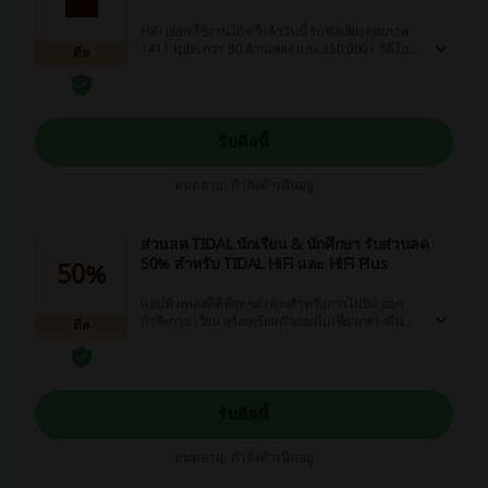
HiFi plan ใช้งานได้ฟรีแล้ววันนี้ รับฟังเสียงคุณภาพ
1411 kpbs กว่า 80 ล้านเพลง และ 350,000+ วิดีโอ
ดีล
ไม่มีโฆษณา อยากรู้ว่าดียังไง ดาวน์โหลดแอปแล้ว
ลองใช้เลย!
รับดีลนี้
หมดอายุ: กำลังดำเนินอยู่
ส่วนลด TIDAL นักเรียน & นักศึกษา รับส่วนลด
50% สำหรับ TIDAL HiFi และ HiFi Plus
50%
แอปฟังเพลงที่ดีที่สุดของคุณสำหรับการไปยิม ออก
กำลังกาย เรียน หรือเตรียมตัวออกไปเที่ยวกลางคืน
ดีล
TIDAL มอบส่วนลดและแผนบริการมากกว่าบริการ
สตรีมมิ่งอื่นๆ สิทธิพิเศษสำหรับนักเรียนและนักศึกษา
รับดีลนี้
หมดอายุ: กำลังดำเนินอยู่