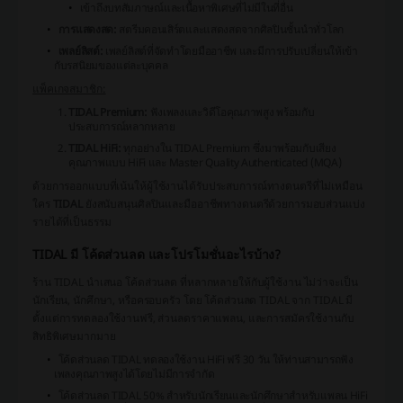
เข้าถึงบทสัมภาษณ์และเนื้อหาพิเศษที่ไม่มีในที่อื่น
การแสดงสด:
สตรีมคอนเสิร์ตและแสดงสดจากศิลปินชั้นนำทั่วโลก
เพลย์ลิสต์:
เพลย์ลิสต์ที่จัดทำโดยมืออาชีพ และมีการปรับเปลี่ยนให้เข้า
กับรสนิยมของแต่ละบุคคล
แพ็คเกจสมาชิก:
TIDAL Premium:
ฟังเพลงและวิดีโอคุณภาพสูง พร้อมกับ
ประสบการณ์หลากหลาย
TIDAL HiFi:
ทุกอย่างใน TIDAL Premium ซึ่งมาพร้อมกับเสียง
คุณภาพแบบ HiFi และ Master Quality Authenticated (MQA)
ด้วยการออกแบบที่เน้นให้ผู้ใช้งานได้รับประสบการณ์ทางดนตรีที่ไม่เหมือน
ใคร
TIDAL
ยังสนับสนุนศิลปินและมืออาชีพทางดนตรีด้วยการมอบส่วนแบ่ง
รายได้ที่เป็นธรรม
TIDAL มี โค้ดส่วนลด และโปรโมชั่นอะไรบ้าง?
ร้าน TIDAL นำเสนอ โค้ดส่วนลด ที่หลากหลายให้กับผู้ใช้งาน ไม่ว่าจะเป็น
นักเรียน, นักศึกษา, หรือครอบครัว โดย โค้ดส่วนลด TIDAL จาก TIDAL มี
ตั้งแต่การทดลองใช้งานฟรี, ส่วนลดราคาแพลน, และการสมัครใช้งานกับ
สิทธิพิเศษมากมาย
โค้ดส่วนลด TIDAL ทดลองใช้งาน HiFi ฟรี 30 วัน ให้ท่านสามารถฟัง
เพลงคุณภาพสูงได้โดยไม่มีการจำกัด
โค้ดส่วนลด TIDAL 50% สำหรับนักเรียนและนักศึกษาสำหรับแพลน HiFi