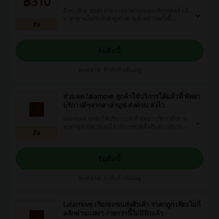
฿310
ดีลขนย้าย ขนส่ง ยกความราคาถูกและบริการส่งเร็ว มี
มาตรฐานให้กับลาล่ามูฟเลย จะย้ายบ้านครั้งนี้
ดีล
ของใช้เยอะมาก ทั้งเฟอร์นิเจอร์และข้าวของเครื่องใช้
เรียกรถกระบะทรงทึบสิ พร้อมบริการช่วยขนของโดย
คนขับ ขนย้ายไปไหนก็ง่าย แถมราคาถูกสุดๆ
รับดีลนี้
หมดอายุ: กำลังดำเนินอยู่
ส่วนลด lalamove ลูกค้าใช้บริการได้แล้วที่ พัทยา
บริการดีๆจากลาล่ามูฟ ส่งด่วน ส่งไว
lalamove ลูกค้าให้บริการแล้วที่ พัทยา บริการดีๆจาก
ลาลามูฟ ส่งด่วน ส่งไว บริการช่วยซื้อสินค้า บริการส่ง
ดีล
อาหาร และอื่นๆ
รับดีลนี้
หมดอายุ: กำลังดำเนินอยู่
Lalamove เรียกรถขนส่งสินค้า ราคาถูก เพียงไม่กี่
คลิกผ่านแอพฯ ง่ายกว่านี้ไม่มีอีกแล้ว