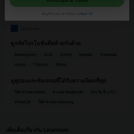
ลงทะเบียน & รับเพิ่ม
คะแนนเฉลี่ย: 3.68, จาก 1201 โหวต
มีบัญชี Picodi แล้วใช่ไหม?
ลงชื่อเข้าใช้
ติดต่อ Lalamove:
Lalamove
ดูรหัสโปรโมชั่นที่คล้ายกันด้วย
Booking.com
Grab
Airbnb
Expedia
Traveloka
Airpaz
Trip.com
KKday
ดูคูปองและข้อเสนอที่ได้รับความนิยมที่สุด
โค้ด ส่วนลด adidas
ส่วนลด foodpanda
โปร โม ชั่ น KTC
ส่วนลด Jib
โค้ด ส่วนลด Samsung
เพิ่มเติมเกี่ยวกับ Lalamove: