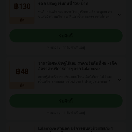
รถ 5 ประตู เริ่มต้นที่ 130 บาท
฿130
ขนย้ายสินค้า ของขนาดใหญ่ เรียกรถ 5 ประตูเลย ค่า
ขนส่งยังรวมบริการยกสินค้าขึ้นและลงจากรถโดยคน
ดีล
ขับ ณ จุดจอดรับ/ส่งสินค้า อีกด้วย สะดวกคุ้มที่สุด!
รับดีลนี้
หมดอายุ: กำลังดำเนินอยู่
ราคาพิเศษเช็คดูได้เลย ราคาเริ่มต้นที่ 48.- เช็ค
อัตราค่าบริการต่างๆ จาก Lalamove
฿48
อยากรู้ค่าบริการจะพิเศษแค่ไหน เช็คได้เลย ไม่ว่าจะ
เป็นบริการ รถมอเตอร์ไซค์ /รถ 5 ประตู /รถกระบะ /รถ
ดีล
กระบะโครงเหล็กสูง
รับดีลนี้
หมดอายุ: กำลังดำเนินอยู่
Lalamove ส่วนลด บริการขนส่งด้วยรถเก๋ง 4