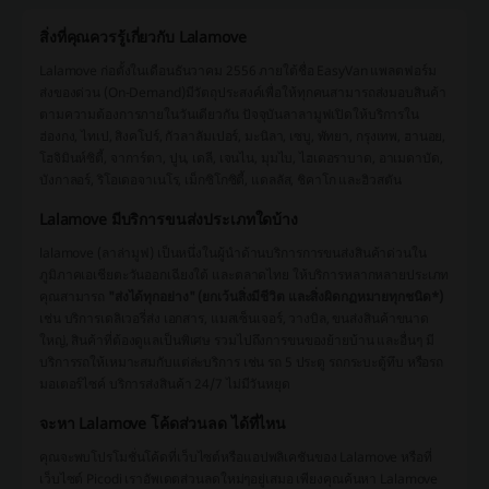
สิ่งที่คุณควรรู้เกี่ยวกับ Lalamove
Lalamove ก่อตั้งในเดือนธันวาคม 2556 ภายใต้ชื่อ EasyVan แพลตฟอร์ม
ส่งของด่วน (On-Demand)มีวัตถุประสงค์เพื่อให้ทุกคนสามารถส่งมอบสินค้า
ตามความต้องการภายในวันเดียวกัน ปัจจุบันลาลามูฟเปิดให้บริการใน
ฮ่องกง, ไทเป, สิงคโปร์, กัวลาลัมเปอร์, มะนิลา, เซบู, พัทยา, กรุงเทพ, ฮานอย,
โฮจิมินห์ซิตี้, จาการ์ตา, ปูน, เดลี, เจนไน, มุมไบ, ไฮเดอราบาด, อาเมดาบัด,
บังกาลอร์, ริโอเดอจาเนโร, เม็กซิโกซิตี้, แดลลัส, ชิคาโก และฮิวสตัน
Lalamove มีบริการขนส่งประเภทใดบ้าง
lalamove (ลาล่ามูฟ) เป็นหนึ่งในผู้นำด้านบริการการขนส่งสินค้าด่วนใน
ภูมิภาคเอเชียตะวันออกเฉียงใต้ และตลาดไทย ให้บริการหลากหลายประเภท
คุณสามารถ
"ส่งได้ทุกอย่าง" (ยกเว้นสิ่งมีชีวิต และสิ่งผิดกฏหมายทุกชนิด*)
เช่น บริการเดลิเวอรี่ส่ง เอกสาร, แมสเซ็นเจอร์, วางบิล, ขนส่งสินค้าขนาด
ใหญ่, สินค้าที่ต้องดูแลเป็นพิเศษ รวมไปถึงการขนของย้ายบ้าน และอื่นๆ มี
บริการรถให้เหมาะสมกับแต่ล่ะบริการ เช่น รถ 5 ประตู รถกระบะตู้ทึบ หรือรถ
มอเตอร์ไซค์ บริการส่งสินค้า 24/7 ไม่มีวันหยุด
จะหา Lalamove โค้ดส่วนลด ได้ที่ไหน
คุณจะพบโปรโมชั่นโค้ดที่เว็บไซต์หรือแอปพลิเคชันของ Lalamove หรือที่
เว็บไซต์ Picodi เราอัพเดตส่วนลดใหม่ๆอยู่เสมอ เพียงคุณค้นหา Lalamove