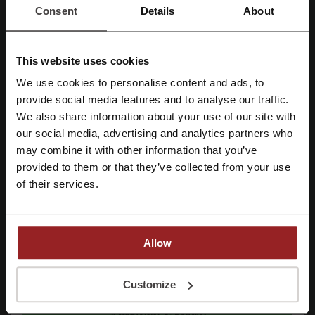
มากกว่าเดิมในเดือนนี้ที่ Lalamove!
Consent
Details
About
ดีล
รับดีลนี้
This website uses cookies
We use cookies to personalise content and ads, to
หมดอายุ: กำลังดำเนินอยู่
ลงทะเบียนโดยใช้ Facebook
provide social media features and to analyse our traffic.
We also share information about your use of our site with
our social media, advertising and analytics partners who
ลงทะเบียนด้วย Google
รายละเอียดดีล
may combine it with other information that you’ve
provided to them or that they’ve collected from your use
ดีล
14
ลงทะเบียนด้วย e-mail
of their services.
ส่วนลดที่ดีที่สุด
฿310
อัปเดตล่าสุด
7/8/26 12:48
Allow
ในการลงทะเบียนนี้ ท่านยืนยันว่าได้อ่านและยอมรับ "
ข้อกำหนดและเงื่อนไข
” และ
การให้คะแนนรหัสส่วนลดสำหรับ Lalamove
"
นโยบายความเป็นส่วนตัว
"
Customize