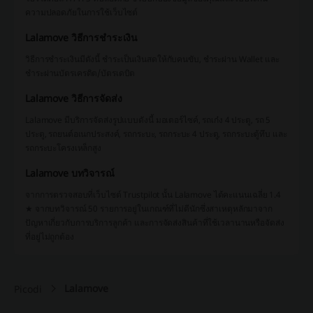
ความปลอดภัยในการใช้เว็บไซต์
Lalamove วิธีการชำระเงิน
วิธีการชำระเงินมีดังนี้ ชำระเป็นเงินสดให้กับคนขับ, ชำระผ่าน Wallet และ
ชำระผ่านบัตรเครดิต/บัตรเดบิต
Lalamove วิธีการจัดส่ง
Lalamove มีบริการจัดส่งรูปแบบดังนี้ มอเตอร์ไซค์, รถเก๋ง 4 ประตู, รถ 5
ประตู, รถยนต์อเนกประสงค์, รถกระบะ, รถกระบะ 4 ประตู, รถกระบะตู้ทึบ และ
รถกระบะโครงเหล็กสูง
Lalamove บทวิจารณ์
จากการตรวจสอบที่เว็บไซต์ Trustpilot นั้น Lalamove ได้คะแนนเฉลี่ย 1.4
★ จากบทวิจารณ์ 50 รายการอยู่ในเกณฑ์ที่ไม่ดีนักซึ่งสาเหตุหลักมาจาก
ปัญหาเกี่ยวกับการบริการลูกค้า และการจัดส่งสินค้าที่ใช้เวลานานหรือจัดส่ง
ที่อยู่ไม่ถูกต้อง
Lalamove
Picodi