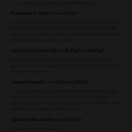
ตรวจสอบความถูกต้องของคูปองที่คุณได้เลือกอีกครั้ง
ที่ Lalamove มี โค้ดส่วนลด อะไรบ้าง?
นอกเหนือจากโปรโมชั่นอื่นๆแล้ว ขอแนะนำสิ่งที่คุณไม่ควรพลาด โปรโมชั่น
Black Friday และ Cyber ​​Monday ทุกปีจะมีโปรโมชั่นยอดนิยม ตรวจสอบ
รายละเอียดเพิ่มเติมได้ที่หน้าย่อยนี้
Black Friday 2026
และ
Cyber Monday
2026
คูปองส่วนลดพิเศษที่คัดสรรมาให้คุณ
Lalamove มีส่วนลดสำหรับการสั่งซื้อครั้งแรกหรือไม่?
ลูกค้าใหม่รับส่วนลดพิเศษเมื่อใช้บริการครั้งแรก ในตอนนี้มีส่วนลด 50%
สูงสุด 30 บาท สำหรับงานมอเตอร์ไซค์ โปรโมชั่นอาจมีการเปลี่ยนแปลงได้
ขึ้นอยู่กับทาง Lalamove
Lalamove จัดส่งฟรี – การบริการและเงื่อนไข
อาจจะไม่บ่อยนักที่ Lalamove จะมีโค้ดส่วนลดจัดส่งฟรี แต่ก็ไม่ใช่ว่าไม่มี
โอกาส อย่างเช่นที่ผ่านมาก Lalamove มอบโค้ดส่วนลดส่งฟรีสูงสุด 5
กิโลเมตร สำหรับลูกค้าใหม่ (รถจักรยานยนต์) ขอแนะนำให้คุณติดตามหรือ
เช็คที่ Picodi เราจะอัพเดตส่วนลดใหม่ๆอยู่เสมอ
Lalamove มีข้อเสนออื่นๆประเภทใดบ้าง?
ส่วนลดอื่นๆ ที่น่าสนใจที่ Lalamove