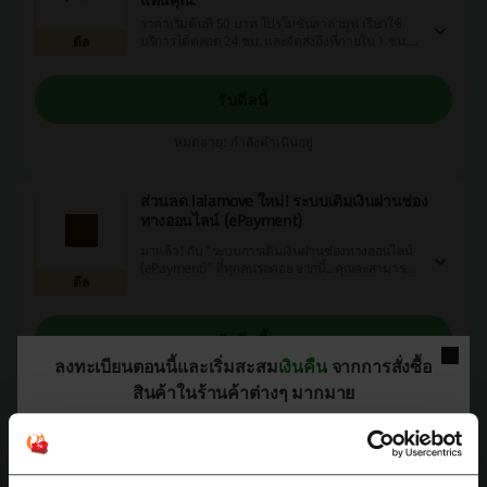
ราคาเริ่มต้นที่ 50 บาท โปรโมชั่นลาล่ามูฟ เรียกใช้
บริการได้ตลอด 24 ชม. และจัดส่งถึงที่ภายใน 1 ชม.
ดีล
ลาล่ามูฟ ตอบโจทย์ด้านการขนส่ง last mile delivery
รับดีลนี้
หมดอายุ: กำลังดำเนินอยู่
ส่วนลด lalamove ใหม่! ระบบเติมเงินผ่านช่อง
ทางออนไลน์ (ePayment)
มาแล้ว! กับ "ระบบการเติมเงินผ่านช่องทางออนไลน์
(ePayment)" ที่ทุกคนรอคอย จากนี้.. คุณจะสามารถ
ดีล
เติมเงินได้ด้วยตัวเอง ผ่านแอพ Lalamove ด้วยช่อง
ทางออนไลน์ที่คุณสะดวก เติมปุ๊บ เงินเข้าระบบทันที
..ไม่ต้องรอรอบเติมเงินอีกต่อไป
รับดีลนี้
ลงทะเบียนตอนนี้และเริ่มสะสม
เงินคืน
จากการสั่งซื้อ
หมดอายุ: กำลังดำเนินอยู่
สินค้าในร้านค้าต่างๆ มากมาย
พบกับข้อเสนอเดือน สิงหาคม นี้ จาก Lalamove
อย่าปล่อยให้โอกาสหลุดลอยไป ช่วงนี้เลยประหยัดเงินได้