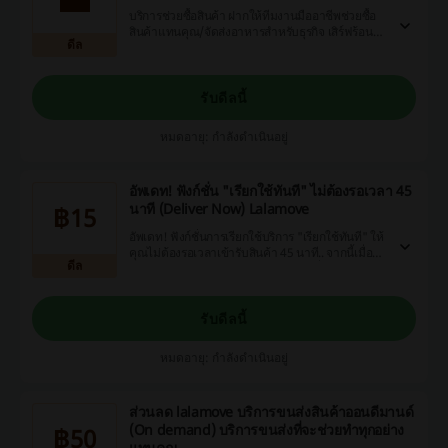
บริการช่วยซื้อสินค้า ฝากให้ทีมงานมืออาชีพช่วยซื้อ
สินค้าแทนคุณ/จัดส่งอาหารสำหรับธุรกิจ เสิร์ฟร้อน
ดีล
ส่งไว ถึงหน้าบ้าน ใน 1 ชม.
รับดีลนี้
หมดอายุ: กำลังดำเนินอยู่
อัพเดท! ฟังก์ชั่น "เรียกใช้ทันที" ไม่ต้องรอเวลา 45
นาที (Deliver Now) Lalamove
฿15
อัพเดท! ฟังก์ชั่นการเรียกใช้บริการ "เรียกใช้ทันที" ให้
คุณไม่ต้องรอเวลาเข้ารับสินค้า 45 นาที.. จากนี้เมื่อ
ดีล
คุณเรียกใช้บริการขนส่งผ่านแอปพลิเคชั่น Lalamove
พร้อมเลือก "เรียกใช้ทันที" Lala Move นี่คือตัวอย่าง
ราคาสำหรับรถกระบะตู้ทึบ เริ่มต้นที่ 360 บาท + 15
บาท/กม.
รับดีลนี้
หมดอายุ: กำลังดำเนินอยู่
ส่วนลด lalamove บริการขนส่งสินค้าออนดีมานด์
(On demand) บริการขนส่งที่จะช่วยทำทุกอย่าง
฿50
แทนคุณ.