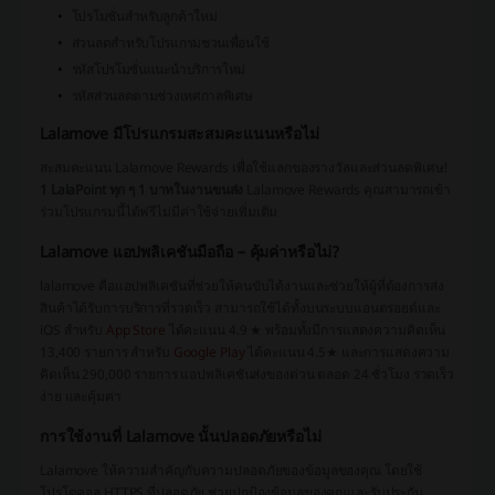
โปรโมชั่นสำหรับลูกค้าใหม่
ส่วนลดสำหรับโปรแกรมชวนเพื่อนใช้
รหัสโปรโมชั่นแนะนำบริการใหม่
รหัสส่วนลดตามช่วงเทศกาลพิเศษ
Lalamove มีโปรแกรมสะสมคะแนนหรือไม่
สะสมคะแนน Lalamove Rewards เพื่อใช้แลกของรางวัลและส่วนลดพิเศษ!
1 LalaPoint ทุก ๆ 1 บาทในงานขนส่ง
Lalamove Rewards คุณสามารถเข้า
ร่วมโปรแกรมนี้ได้ฟรีไม่มีค่าใช้จ่ายเพิ่มเติม
Lalamove แอปพลิเคชันมือถือ – คุ้มค่าหรือไม่?
lalamove คือแอปพลิเคชันที่ช่วยให้คนขับได้งานและช่วยให้ผู้ที่ต้องการส่ง
สินค้าได้รับการบริการที่รวดเร็ว สามารถใช้ได้ทั้งบนระบบแอนดรอยด์และ
iOS สำหรับ
App Store
ได้คะแนน 4.9 ★ พร้อมทั้งมีการแสดงความคิดเห็น
13,400 รายการ สำหรับ
Google Play
ได้คะแนน 4.5★ และการแสดงความ
คิดเห็น 290,000 รายการ แอปพลิเคชันส่งของด่วน ตลอด 24 ชั่วโมง รวดเร็ว
ง่าย และคุ้มค่า
การใช้งานที่ Lalamove นั้นปลอดภัยหรือไม่
Lalamove ให้ความสำคัญกับความปลอดภัยของข้อมูลของคุณ โดยใช้
โปรโตคอล HTTPS ที่ปลอดภัย ช่วยปกป้องข้อมูลของคุณและรับประกัน