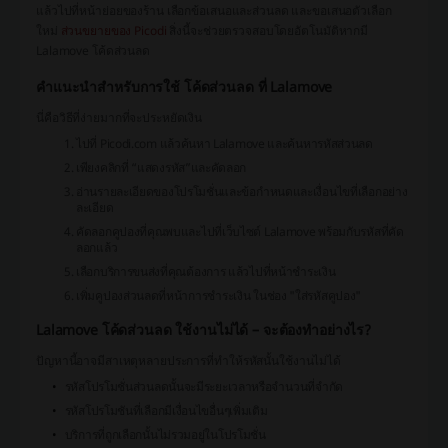
แล้วไปที่หน้าย่อยของร้าน เลือกข้อเสนอและส่วนลด และขอเสนอตัวเลือก
ใหม่
ส่วนขยายของ Picodi
สิ่งนี้จะช่วยตรวจสอบโดยอัตโนมัติหากมี
Lalamove โค้ดส่วนลด
คำแนะนำสำหรับการใช้ โค้ดส่วนลด ที่ Lalamove
นี่คือวิธีที่ง่ายมากที่จะประหยัดเงิน
ไปที่ Picodi.com แล้วค้นหา Lalamove และค้นหารหัสส่วนลด
เพียงคลิกที่ “แสดงรหัส”และคัดลอก
อ่านรายละเอียดของโปรโมชั่นและข้อกำหนดและเงื่อนไขที่เลือกอย่าง
ละเอียด
คัดลอกคูปองที่คุณพบและไปที่เว็บไซต์ Lalamove พร้อมกับรหัสที่คัด
ลอกแล้ว
เลือกบริการขนส่งที่คุณต้องการ แล้วไปที่หน้าชำระเงิน
เพิ่มคูปองส่วนลดที่หน้าการชำระเงิน ในช่อง "ใส่รหัสคูปอง"
Lalamove โค้ดส่วนลด ใช้งานไม่ได้ – จะต้องทำอย่างไร?
ปัญหานี้อาจมีสาเหตุหลายประการที่ทำให้รหัสนั้นใช้งานไม่ได้
รหัสโปรโมชั่นส่วนลดนั้นจะมีระยะเวลาหรือจำนวนที่จำกัด
รหัสโปรโมชันที่เลือกมีเงื่อนไขอื่นๆเพิ่มเติม
บริการที่ถูกเลือกนั้นไม่รวมอยู่ในโปรโมชั่น