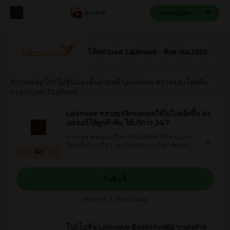
ลงทะเบียน
โค้ดส่วนลด Lalamove - สิงหาคม 2026
สำรวจรหัสโปรโมชั่นและดีลล่าสุดที่ Lalamove ตรวจสอบโดยทีม
งาน Picodi Thailand
Lalamove ขยายธุรกิจของคุณให้ไปไกลยิ่งขึ้น ส่ง
ออเดอร์ให้ลูกค้าทัน ให้บริการ 24/7
ลาล่ามูฟ ช่วยดูแลเรื่องการจัดส่งสินค้าได้ครบวงจร
จัดส่งถึงที่ภายใน 1 ชม.ด้วยพนักงานมืออาชีพของเรา
ดีล
และบริการขนส่งที่เชื่อถือได้ ทำให้คุณไม่ต้องกังวล
ใดๆ ให้บริการทุกวัน 24 ชั่วโมง ไม่มีวันหนุด
รับดีลนี้
หมดอายุ: กำลังดำเนินอยู่
โปรโมชั่น Lalamove ดีลสุดประหยัด ขนส่งด้วย