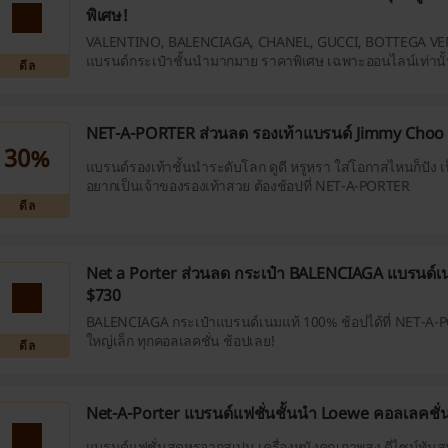
พิเศษ!
VALENTINO, BALENCIAGA, CHANEL, GUCCI, BOTTEGA VE
แบรนด์กระเป๋าชั้นนำมากมาย ราคาพิเศษ เฉพาะออนไลน์เท่านั
ดีล
NET-A-PORTER ส่วนลด รองเท้าแบรนด์ Jimmy Choo 
30%
แบรนด์รองเท้าชั้นนำระดับโลก ดูดี หรูหรา ใส่โอกาสไหนก็ปัง เป
อยากเป็นเจ้าของรองเท้าสวย ต้องช้อปที่ NET-A-PORTER
ดีล
Net a Porter ส่วนลด กระเป๋า BALENCIAGA แบรนด์เนม
$730
BALENCIAGA กระเป๋าแบรนด์เนมแท้ 100% ช้อปได้ที่ NET-A-P
ใหญ่เล็ก ทุกคอลเลคชั่น ช้อปเลย!
ดีล
Net-A-Porter แบรนด์แฟชั่นชั้นนำ Loewe คอลเลคชั่
แบรนด์แฟชั่นสุดหรูจากสเปน เครื่องหนังคุณภาพสูง ดีไซน์ทันสม