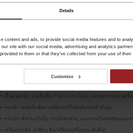
คืนได้ง่ายและทีมงานดูแลลูกค้าและช็อปปิ้งส่วนตัวหลายภาษาที่
ดีล
Details
มเติมเกี่ยวกับ Net a Porter:
e content and ads, to provide social media features and to analy
 our site with our social media, advertising and analytics partn
รารู้อะไรเกี่ยวกับ Net a Porter บ้าง?
 provided to them or that they’ve collected from your use of their
t a Porter
เป็นร้านค้าออนไลน์ที่นำเสนอสินค้าแฟชั่นระดับไฮเอนด์
กการแต่งตัวในแบบชั้นนำ การันตีด้วยการเลือกร้านค้าที่ดีที่สุด และ
Customize
นค้าที่จำหน่ายใน Net a Porter
ประกอบด้วย:
เสื้อผ้าผู้หญิง: รวมถึงเสื้อ, กางเกง, กระโปรง, และชุดจากแบรนด์ชั้
รองเท้า: คอลเล็กชันจากสนีกเกอร์ไปจนถึงรองเท้าส้นสูง
กระเป๋า: ทั้งกระเป๋าถือ, กระเป๋าสะพาย, และกระเป๋าคลัทช์ของแบร
เครื่องประดับ: นาฬิกา, จิวเวลรี่และเครื่องประดับอื่นๆ