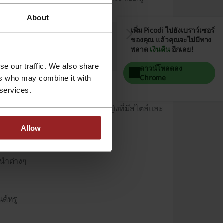
ให้บริการ 24/7
About
เพิ่ม Picodi ไปยังเบราว์เซอร์
ของคุณ แล้วคุณจะไม่มีทาง
พลาด
เงินคืน
อีกเลย!
se our traffic. We also share
ดาวน์โหลดลง
Chrome
ers who may combine it with
 services.
 และไลฟ์สไตล์หรูหราสำหรับผู้หญิงที่มีสไตล์และ
การบริการลูกค้าที่เป็นเลิศเสมอมา
Allow
นนำต่างๆ
นด์หรู