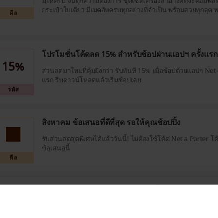
มีให้ครบ จบทุกความต้องการ ชุดเซ็ตเครื่องสำอางค์ที่จะคอมพล
กระเป๋าใบเดียว มีเมคอัพครบทุกอย่างที่จำเป็น พร้อมสวยทุกลุค
ดีล
สุดๆ ราคาเริ่มต้น 19$ หรือประมาณ 589 บาท
โปรโมชั่นโค้ดลด 15% สำหรับช้อปผ่านแอปฯ ครั้งแรก
15%
ส่วนลดมาใหม่ที่คุ้มยิ่งกว่า รับทันที 15% เมื่อช้อปด้วยแอปฯ Net-
แรก รีบดาวน์โหลดแล้วเริ่มช้อปเลย
รหัส
สิงหาคม ข้อเสนอที่ดีที่สุด รอให้คุณช้อปปิ้ง
รับส่วนลดสุดพิเศษได้แล้ววันนี้! ไม่ต้องใช้โค้ด Net a Porter โค
ข้อเสนอนี้
ดีล
NET-A-PORTER จัดส่งฟรี เมื่อช้อปขั้นต่ำ 250 ดอลล่า จ
ยังกว่า 170 ประเทศ ในเวลาอันรวดเร็ว
บริการจัดส่งทั่วโลกไปยังกว่า 170 ประเทศ ในบรรจุภัณฑ์ที่หรูห