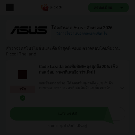
ลงทะเบียน
โค้ดส่วนลด Asus - สิงหาคม 2026
วิธีการใช้งาน
ข้อตกลงและเงื่อนไข
สำรวจรหัสโปรโมชั่นและดีลล่าสุดที่ Asus ตรวจสอบโดยทีมงาน
Picodi Thailand
Code Lazada ลดเพิ่มพิเศษ สูงสุดถึง 20% เช็ค
ก่อนช้อป ราคาพิเศษยิ่งกว่าเดิม!!
ก่อนช้อปต้องเช็ค!! โค้ดลดเพิ่มสูงสุดถึง 20% สินค้า
หลากหลายรายการ อาทิเช่น สินค้าแฟชั่น สมาร์ท
รหัส
โฟน เสื้อผ้า อาหาร เครื่องใช้ไฟฟ้า เครื่องครัว และ
อื่นๆอีกมากมากย ประหยัดเพิ่มขึ้นได้แน่นอน
แสดงรหัส
หมดอายุ: กำลังดำเนินอยู่