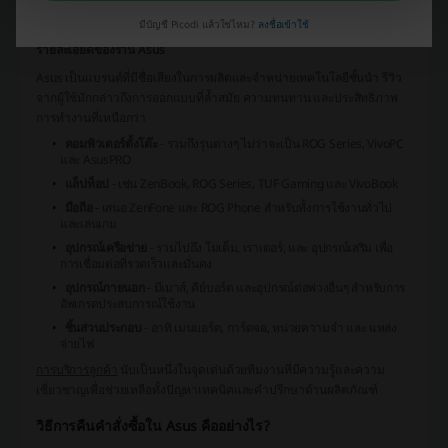
เรารู้อะไรเกี่ยวกับ Asus บ้าง?
มีบัญชี Picodi แล้วใช่ไหม?
ลงชื่อเข้าใช้
รายละเอียดของร้าน Asus
Asus
เป็นแบรนด์ที่มีชื่อเสียงในการผลิตและจำหน่ายเทคโนโลยีชั้นนำ รีวิว
จากผู้ใช้มักกล่าวถึงการออกแบบที่ล้ำสมัย ความทนทาน และประสิทธิภาพ
การทำงานที่เหนือกว่า
คอมพิวเตอร์ตั้งโต๊ะ
- รวมถึงรุ่นต่างๆ ไม่ว่าจะเป็น
ROG Series
,
VivoPC
และ
AsusPRO
แล็ปท็อป
- เช่น
ZenBook
,
ROG Series
,
TUF Gaming
และ
VivoBook
มือถือ
- เสนอ
ZenFone
และ
ROG Phone
สำหรับทั้งการใช้งานทั่วไป
และเล่นเกม
อุปกรณ์เครือข่าย
- รวมไปถึง
โมเด็ม
,
เราเตอร์
, และ
อุปกรณ์เสริม
เพื่อ
การเชื่อมต่อที่รวดเร็วและมั่นคง
อุปกรณ์ภายนอก
- มีเมาส์, คีย์บอร์ด และอุปกรณ์ต่อพ่วงอื่นๆ สำหรับการ
อัพเกรดประสบการณ์ใช้งาน
ชิ้นส่วนประกอบ
- อาทิ
เมนบอร์ด
,
การ์ดจอ
,
หน่วยความจำ
และ
แหล่ง
จ่ายไฟ
การบริการลูกค้า
นับเป็นหนึ่งในจุดเด่นด้วยทีมงานที่มีความรู้และความ
เชี่ยวชาญเพื่อช่วยเหลือทั้งปัญหาเทคนิคและคำปรึกษาด้านผลิตภัณฑ์
วิธีการคืนคำสั่งซื้อใน Asus คืออย่างไร?