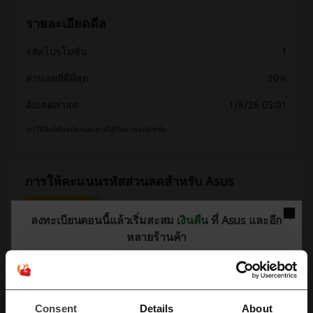
รายละเอียดดีล
รหัสโปรโมชั่น
1
ส่วนลดที่ดีที่สุด
20%
อัปเดตล่าสุด
1/8/26 05:01
เราใช้ลิงก์พันธมิตรและอาจได้รับค่าคอมมิชชั่น
การให้คะแนนรหัสส่วนลดสำหรับ Asus
ลงทะเบียนตอนนี้แล้วเริ่มสะสม
เงินคืน
ที่ Asus และอีก
คะแนนเฉลี่ย: 4.25, จาก 896 โหวต
หลายร้านค้า
ติดต่อ Asus:
อาคารคิวเฮ้าส์สาทร ชั้น 17 ถนนสาทรใต้ แขวง
ทุ่งมหาเมฆ เขตสาทร กรุงเทพฯ 10120
Consent
Details
About