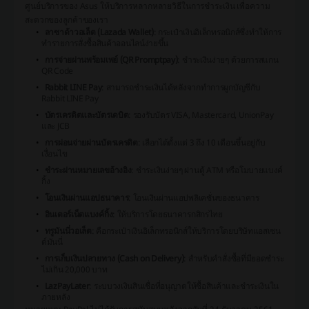
ศูนย์บริการของ Asus ให้บริการหลากหลายวิธีในการชำระเงิน เพื่อความ
สะดวกของลูกค้าของเรา
ลาซาด้าวอเล็ต (Lazada Wallet)
: กระเป๋าเงินอิเล็กทรอนิกส์ซึ่งทำให้การ
ทำรายการสั่งซื้อสินค้าออนไลน์ง่ายขึ้น
การจ่ายผ่านพร้อมเพย์ (QR Promptpay)
: ชำระเงินง่ายๆ ด้วยการสแกน
QR Code
Rabbit LINE Pay
: สามารถชำระเงินได้หลังจากทำการผูกบัญชีกับ
Rabbit LINE Pay
บัตรเครดิตและบัตรเดบิต
: รองรับบัตร VISA, Mastercard, UnionPay
และ JCB
การผ่อนจ่ายผ่านบัตรเครดิต
: เลือกได้ตั้งแต่ 3 ถึง 10 เดือนขึ้นอยู่กับ
เงื่อนไข
ชำระผ่านหมายเลขอ้างอิง
: ชำระเงินง่ายๆ ผ่านตู้ ATM หรือโมบายแบงค์
กิ้ง
โอนเงินผ่านแอปธนาคาร
: โอนเงินผ่านแอปพลิเคชั่นของธนาคาร
อินเตอร์เน็ตแบงค์กิ้ง
: ให้บริการโดยธนาคารกสิกรไทย
ทรูมันนี่วอเล็ต
: คือกระเป๋าเงินอิเล็กทรอนิกส์ให้บริการโดยบริษัทแอสเซน
ด์มันนี่
การเก็บเงินปลายทาง (Cash on Delivery)
: สำหรับคำสั่งซื้อที่มียอดชำระ
ไม่เกิน 20,000 บาท
LazPayLater
: ระบบวงเงินสินเชื่อที่อนุญาตให้ซื้อสินค้าและชำระเงินใน
ภายหลัง