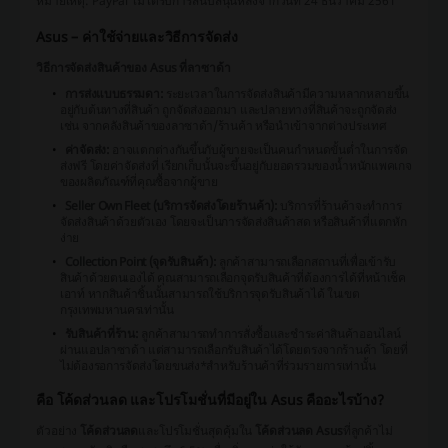
หมายเหตุ: PayPal ไม่ได้รับการสนับสนุนหลังจากวันที่ 24 ธันวาคม 2561
Asus – ค่าใช้จ่ายและวิธีการจัดส่ง
วิธีการจัดส่งสินค้าของ Asus ที่ลาซาด้า
การส่งแบบธรรมดา:
ระยะเวลาในการจัดส่งสินค้ามีความหลากหลายขึ้น
อยู่กับต้นทางที่สินค้า ถูกจัดส่งออกมา และปลายทางที่สินค้าจะถูกจัดส่ง
เช่น จากคลังสินค้าของลาซาด้า/ร้านค้า หรือนำเข้าจากต่างประเทศ
ค่าจัดส่ง:
อาจแตกต่างกันขึ้นกับผู้ขายจะเป็นคนกำหนดขั้นต่ำในการจัด
ส่งฟรี โดยค่าจัดส่งที่ เรียกเก็บนั้นจะขึ้นอยู่กับยอดรวมของน้ำหนักแพคเกจ
ของผลิตภัณฑ์ที่คุณซื้อจากผู้ขาย
Seller Own Fleet (บริการจัดส่งโดยร้านค้า):
บริการที่ร้านค้าจะทำการ
จัดส่งสินค้าด้วยตัวเอง โดยจะเป็นการจัดส่งสินค้าสด หรือสินค้าที่แตกหัก
ง่าย
Collection Point (จุดรับสินค้า):
ลูกค้าสามารถเลือกสถานที่เพื่อเข้ารับ
สินค้าด้วยตนเองได้ คุณสามารถเลือกจุดรับสินค้าที่ต้องการได้ที่หน้าเช็ค
เอาท์ หากสินค้าชิ้นนั้นสามารถใช้บริการจุดรับสินค้าได้ ในเขต
กรุงเทพมหานครเท่านั้น
รับสินค้าที่ร้าน:
ลูกค้าสามารถทำการสั่งซื้อและชำระค่าสินค้าออนไลน์
ผ่านแอปลาซาด้า แต่สามารถเลือกรับสินค้าได้โดยตรงจากร้านค้า โดยที่
ไม่ต้องรอการจัดส่งโดยขนส่ง*สำหรับร้านค้าที่ร่วมรายการเท่านั้น
คือ โค้ดส่วนลด และโปรโมชั่นที่มีอยู่ใน Asus คืออะไรบ้าง?
ตัวอย่าง
โค้ดส่วนลด
และโปรโมชั่นสุดคุ้มใน
โค้ดส่วนลด Asus
ที่ลูกค้าไม่