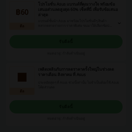
โปรโมชั่น Asus แบรนด์ที่คุณวางใจ พร้อมข้อ
เสนอส่วนลดสูงสุด 60% เช็คที่นี่ เพื่อรับข้อเสนอ
฿60
ล่าสุด
แบรนด์ชั้นนำ Asus มาพร้อมโปรโมชั่นดีๆ สินค้า
หลากหลายรายการ ราคาพิเศษ ขนมาให้เลือกช้อปมา
ดีล
กมาย เลือกช้อปได้เลย
รับดีลนี้
หมดอายุ: กำลังดำเนินอยู่
เพลิดเพลินกับการลดราคาครั้งใหญ่ในช่วงลด
ราคาเดือน สิงหาคม ที่ Asus
ประหยัดสุดๆ ที่ Asus ช่วงนี้เท่านั้น ไม่จำเป็นต้องใช้ Asus
โค้ดส่วนลด
ดีล
รับดีลนี้
หมดอายุ: กำลังดำเนินอยู่