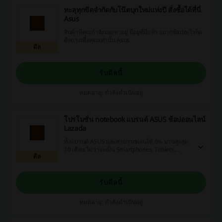
ทะลุทุกขีดจำกัดกับโน๊ตบุกใหม่แห่งปี สั่งซื้อได้ที่นี่
Asus
สินค้าที่คุณกำลังมองหาอยู่ มีอยู่ที่นี่แล้ว อยากช้อปอะไรก็ค
ดีลแรงเพื่อคุณเท่านั้น Asus
ดีล
รับดีลนี้
หมดอายุ: กำลังดำเนินอยู่
โปรโมชั่น notebook แบรนด์ ASUS ช้อปออนไลน์
Lazada
ทั้งแบรนด์ ASUS และสามารถผ่อนได้ 0% นานสูงสุด
10 เดือน ไม่ว่าจะเป็น Smartphones, Tablets,
ดีล
Laptops, Desktops, Routers, Mobile Accessories
รับดีลนี้
หมดอายุ: กำลังดำเนินอยู่