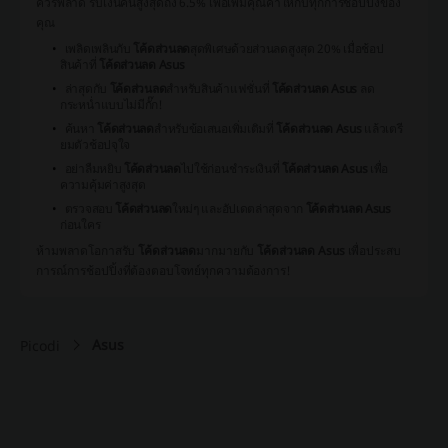
ควรพลาด รับเงินคืนสูงสุดถึง 6.5% เพื่อเพิ่มคุณค่าให้กับทุกการช้อปปิ้งของ
คุณ
เพลิดเพลินกับ
โค้ดส่วนลด
สุดพิเศษด้วยส่วนลดสูงสุด 20% เมื่อช้อป
สินค้าที่
โค้ดส่วนลด Asus
ล่าสุดกับ
โค้ดส่วนลด
สำหรับสินค้าแฟชั่นที่
โค้ดส่วนลด Asus
ลด
กระหน่ำแบบไม่มีกั๊ก!
ค้นหา
โค้ดส่วนลด
สำหรับข้อเสนอเพิ่มเติมที่
โค้ดส่วนลด Asus
แล้วเตรี
ยมตัวช้อปจุใจ
อย่าลืมหยิบ
โค้ดส่วนลด
ไปใช้ก่อนชำระเงินที่
โค้ดส่วนลด Asus
เพื่อ
ความคุ้มค่าสูงสุด
ตรวจสอบ
โค้ดส่วนลด
ใหม่ๆ และอัปเดตล่าสุดจาก
โค้ดส่วนลด Asus
ก่อนใคร
ห้ามพลาดโอกาสรับ
โค้ดส่วนลด
มากมายกับ
โค้ดส่วนลด Asus
เพื่อประสบ
การณ์การช้อปปิ้งที่ต้องตอบโจทย์ทุกความต้องการ!
Asus
Picodi