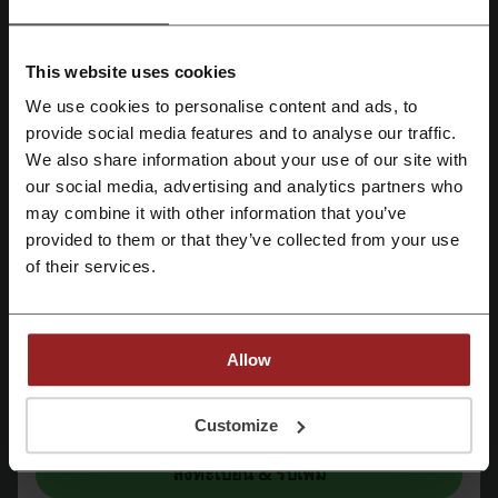
02-401-1717
Asus
This website uses cookies
ดูรหัสโปรโมชั่นที่คล้ายกันด้วย
We use cookies to personalise content and ads, to
ลงทะเบียนโดยใช้ Facebook
provide social media features and to analyse our traffic.
Jib
Power Buy
Studio7
Samsung
Apple
We also share information about your use of our site with
Huawei
Dtac
Jaymart
Oppo
iStudio
Advice
our social media, advertising and analytics partners who
ลงทะเบียนด้วย Google
may combine it with other information that you’ve
HP
Headdaddy
Lenovo
Casetify
provided to them or that they’ve collected from your use
ลงทะเบียนด้วย e-mail
of their services.
ดูคูปองและข้อเสนอที่ได้รับความนิยมที่สุด
ส่วนลด Traveloka
โปร โม ชั่ น Ais
ส่วนลด Lalamove
Allow
ส่วนลด Airasia
ส่วนลด H&M
ในการลงทะเบียนนี้ ท่านยืนยันว่าได้อ่านและยอมรับ "
ข้อกำหนดและเงื่อนไข
” และ
"
นโยบายความเป็นส่วนตัว
"
Customize
เพิ่มเติมเกี่ยวกับ Asus:
ลงทะเบียน & รับเพิ่ม