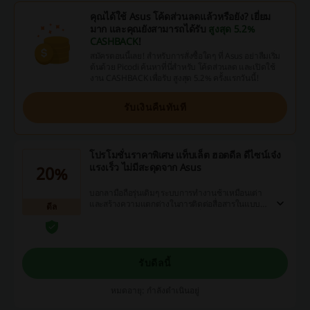
คุณได้ใช้ Asus โค้ดส่วนลดแล้วหรือยัง? เยี่ยม
มาก และคุณยังสามารถได้รับ
สูงสุด 5.2%
CASHBACK
!
สมัครตอนนี้เลย! สำหรับการสั่งซื้อใดๆ ที่ Asus อย่าลืมเริ่ม
ต้นด้วย Picodi ค้นหาที่นี่สำหรับ โค้ดส่วนลด และเปิดใช้
งาน CASHBACK เพื่อรับ สูงสุด 5.2% ครั้งแรกวันนี้!
รับเงินคืนทันที
โปรโมชั่นราคาพิเศษ แท็บเล็ต ฮอตดีล ดีไซน์เจ๋ง
แรงเร็ว ไม่มีสะดุดจาก Asus
20%
บอกลามือถือรุ่นเดิมๆ ระบบการทำงานช้าเหมือนเต่า
และสร้างความแตกต่างในการติดต่อสื่อสารในแบบ
ดีล
ของ Asus ดีไซน์เจ๋ง การใช้งานเยี่ยม แรงเร็ว ไม่มี
สะดุดจาก Asus ที่ให้คุณมากกว่าแค่การโทรศัพท์
รับดีลนี้
หมดอายุ: กำลังดำเนินอยู่