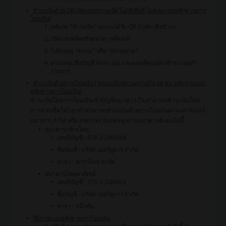
ชำระเงินด้วย QR (อัพเดทสถานะอัตโนมัติทันที ไม่ต้องแนบหลักฐานการ
โอนเงิน)
หลังกด “ชำระเงิน” คุณจะได้รับ QR Code เพื่อชำระ
เปิดแอปพลิเคชันธนาคารที่คุณมี
ไปยังเมนู “สแกน” หรือ “สแกนจ่าย”
ตรวจสอบชื่อบัญชี Mercular และยอดที่คุณต้องชำระก่อนทำ
รายการ
ชำระเงินด้วยการโอนเงิน (ระบบปรับสถานะภายใน 48 ชม หลังจากแนบ
หลักฐานการโอนเงิน)
ชำระเงินโดยการโอนเงินเข้าบัญชีธนาคาร (ไม่สามารถชำระเงินโดย
การฝากเช็คได้) ลูกค้าสามารถชำระเงินด้วยการโอนเงินผ่านเคาน์เตอร์
ธนาคาร ATM หรือ Internet Banking ผ่านธนาคารดังต่อไปนี้
ธนาคารกสิกรไทย
เลขที่บัญชี : 628-2-29060-8
ชื่อบัญชี : บริษัท เมอร์คูลาร์ จำกัด
สาขา : พาราไดซ์ พาร์ค
ธนาคารไทยพาณิชย์
เลขที่บัญชี : 175-2-32656-2
ชื่อบัญชี : บริษัท เมอร์คูลาร์ จำกัด
สาขา : หนึ่งพัน
วิธีการแนบหลักฐานการโอนเงิน