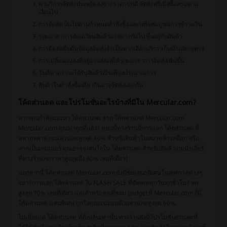
ค่าบริการจัดส่งประหยัดลงจากราคาปกติ จัดส่งฟรีเมื่อซื้อครบตาม
เงื่อนไข
การจัดส่งเป็นไปตามกำหนดคำสั่งซื้อและเสร็จสมบูรณ์การชำระเงิน
ระยะเวลาการจัดเตรียมสินค้าอาจต่างกันไป ขึ้นอยู่กับสินค้า
การติดต่อยืนยันข้อมูลจัดส่งจำเป็นหากเลือกบริการเก็บเงินปลายทาง
การเปลี่ยนแปลงที่อยู่อาจส่งผลให้ระยะเวลาการจัดส่งเพิ่มขึ้น
วันที่คาดว่าจะได้รับสินค้าเป็นเพียงประมาณการ
สินค้าในคำสั่งซื้อเดียวกันอาจจัดส่งแยกกัน
โค้ดส่วนลด และโปรโมชั่นอะไรบ้างที่มีใน Mercular.com?
หากคุณกำลังมองหา โค้ดส่วนลด จาก โค้ดส่วนลด Mercular.com
Mercular.com คุณมาถูกที่แล้ว! ตอนนี้ทางร้านมีการแจก โค้ดส่วนลด ที่
หลากหลาย เช่น ส่วนลดสูงสุด 80% สำหรับสินค้าในหมวดล้างสต็อก หรือ
หากเป็นเกมเมอร์ คุณอาจจะสนใจใน โค้ดส่วนลด สำหรับสินค้าเกมมิ่งเกียร์
ที่ทางร้านลดราคาสูงสุดถึง 60% เลยทีเดียว!
นอกจากนี้ โค้ดส่วนลด Mercular.com ยังมีข้อเสนอพิเศษในเทศกาลต่างๆ
อย่างการแจก โค้ดส่วนลด ใน FLASH SALE ที่อัพเดททุกวันทุกชั่วโมง ลด
สูงสุด 70% เลยทีเดียว และสำหรับคนที่ชอบ gadget ที่ Mercular.com ก็มี
โค้ดส่วนลด แสนพิเศษ ถูกใจคุณแน่นอนด้วยส่วนลดสูงสุด 60%.
ไม่เพียงแต่ โค้ดส่วนลด ที่ต้องลุ้นเท่านั้น ทางร้านยังมีโปรโมชั่นส่วนลดที่