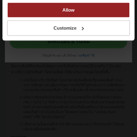
Mercular.com
ยังมีบริการสำหรับลูกค้าตั้งแต่การปรึกษา การสมัครสมาชิก
วิธีการชำระเงิน และการขอใบกำกับภาษี รวมไปถึงสนับสนุนข้อมูลเบื้องต้น
Allow
ผ่านการตอบคำถามที่พบบ่อย (FAQs) สำหรับความช่วยเหลือที่เพิ่มเติม
ต้องการติดต่อ
Mercular.com
สามารถทำได้ผ่านช่องทางแผนกบริการ
ในการลงทะเบียนนี้ ท่านยืนยันว่าได้อ่านและยอมรับ "
ข้อกำหนดและเงื่อนไข
” และ
ลูกค้าที่ทางร้านจัดเตรียมไว้เพื่อซัพพอร์ตลูกค้าของพวกเขา
"
นโยบายความเป็นส่วนตัว
"
Customize
วิธีการคืนคำสั่งซื้อใน Mercular.com คืออย่างไร?
ลงทะเบียน & รับเพิ่ม
เพื่อเป็นการรับประกันว่า
Mercular.com
ให้ความสำคัญกับการให้บริการ
ลูกค้า หากสินค้าที่ท่านสั่งซื้อจากทางบริษัทฯ ไปถึงมือท่านในสภาพที่ไม่ใหม่
มีบัญชี Picodi แล้วใช่ไหม?
ลงชื่อเข้าใช้
เอี่ยม มีความเสียหาย ไม่สามารถใช้งานได้ หรือสินค้าไม่ถูกต้อง ทางบริษัทฯ
มีความยินดีที่จะรับแจ้งปัญหา และรับสินค้ามาเคลมให้ ภายใน 7 วัน หลัง
จากที่ท่านได้รับสินค้า โดยไม่เสียค่าใช้จ่ายในการขนส่งใดๆทั้งสิ้น
แจ้งปัญหาเกี่ยวกับสินค้าโดยกรอกฟอร์มเพื่อส่งเรื่องเคลมสินค้า ระบุ
อาการเสียอย่างละเอียด พร้อมภาพหรือวีดีโอที่แสดงอาการเสียชัดเจน
แบบฟอร์มแจ้งเคลมสินค้า หรือ ส่งอีเมล์มาที่ claim@mercular.com
หลังจากส่งฟอร์มเรียบร้อยแล้ว ฝ่ายเคลมจะรีบแจ้งขั้นตอนการเคลม
กลับ ภายใน 1-2 วันทำการ (ยกเว้นวันเสาร์-อาทิตย์ และวันหยุดนักขัต
ฤกษ์) ผ่านทางฟอร์มเคลมสินค้าเดิมหรืออีเมลที่ระบุไว้ตอนกรอกฟอร์ม
เคลมสินค้า หากไม่พบอีเมล ให้ลองตรวจสอบใน "เมลขยะ (Junk
mail)" หรือ "สแปม (Spam)"
เมื่อทำตามขั้นตอนที่เจ้าหน้าที่ฝ่ายเคลมแนะนำเรียบร้อยแล้ว ให้ตอบ
กลับผ่านอีเมลฉบับเดิม
หมายเหตุ: