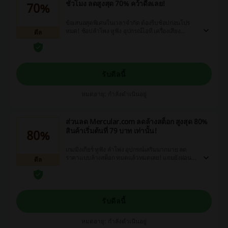
ชั่วโมง ลดสูงสุด 70% คว้าดีลเลย!
70%
ข้อเสนอสุดพิเศษในเวลาจำกัด ต้องรีบช้อปก่อนโปร
หมด! ช้อปลำโพง หูฟัง อุปกรณ์ไอที เครื่องเสียง
ดีล
ออนไลน์ ได้ราคาต่ำที่สุด!
รับดีลนี้
หมดอายุ: กำลังดำเนินอยู่
ส่วนลด Mercular.com ลดล้างสต็อก สูงสุด 80%
สินค้าเริ่มต้นที่ 79 บาท เท่านั้น!
80%
เกมมิ่งเกียร์ หูฟัง ลำโพง อุปกรณ์เสริมมากมาย ลด
ราคาแบบล้างสต็อก หมดแล้วหมดเลย! แถมยังผ่อน
ดีล
0% นาน 10 เดือน ได้อีกด้วย
รับดีลนี้
หมดอายุ: กำลังดำเนินอยู่