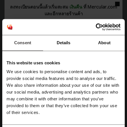
Mercular.com
คือร้านค้าออนไลน์ที่เน้นการจำหน่าย
gadget
และอุปกรณ์
ลงทะเบียนตอนนี้แล้วเริ่มสะสม
เงินคืน
ที่ Mercular.com
เสริมที่หลากหลายให้กับลูกค้าในประเทศไทย
และอีกหลายร้านค้า
ร้านค้ามีการจัดส่งสินค้าที่รวดเร็วและฟรีทั่วไทย รวมทั้งยังมีบริการเก็บเงิน
ปลายทางสำหรับความสะดวกในการชำระเงิน
สำหรับหมวดหมู่สินค้าที่มีใน
Mercular.com
ได้แก่:
หูฟังและลำโพง
Consent
Details
About
เครื่องเล่นเพลง & DAC-Amp
อุปกรณ์เสริมสำหรับหูฟังและลำโพง
คอมพิวเตอร์ทั้งโน๊ตบุ๊คและ Tablet
This website uses cookies
จอคอมพิวเตอร์ และอุปกรณ์สำหรับจัดสเปคคอม
We use cookies to personalise content and ads, to
Components & Upgrades สำหรับเกมมิ่ง
ลงทะเบียนโดยใช้ Facebook
provide social media features and to analyse our traffic.
หูฟังและลำโพงเกมมิ่ง
We also share information about your use of our site with
เมาส์ คีย์บอร์ด และอุปกรณ์เกมมิ่งต่างๆ
our social media, advertising and analytics partners who
โต๊ะ & เก้าอี้เกมมิ่ง และอุปกรณ์สำหรับตั้งโต๊ะคอม
ลงทะเบียนด้วย Google
may combine it with other information that you’ve
อุปกรณ์สมาร์ทแกดเจ็ต เช่น Smart Watch & Fitness Tracker
provided to them or that they’ve collected from your use
อุปกรณ์มือถือ รวมถึงสายชาร์จ หัวชาร์จ และพาวเวอร์แบงค์
ลงทะเบียนด้วย e-mail
of their services.
เครื่องเสียงมืออาชีพ รวมไปถึงไมโครโฟน และอุปกรณ์เสริม
ทีวีอัจฉริยะ และโปรเจคเตอร์