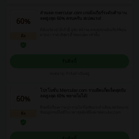
ส่วนลด mercular.com เกมมิ่งเกียร์ระดับตำนาน
ลดสูงสุด 60% ครบครัน สเปคแรง!
60%
คีย์บอร์ด เม้าส์ เก้าอี้ หูฟัง หน้าจอ ครบทุกเกมมิ่งเกียร์ที่คุณ
ตามหา ราคาดีสุดๆ ที่ Mercular เท่านั้น
ดีล
รับดีลนี้
หมดอายุ: กำลังดำเนินอยู่
โปรโมชั่น Mercular.com รวมดีลแก็ดเจ็ตสุดปัง
ลดสูงสุด 60% พลาดไม่ได้!
60%
ยืนหนึ่งเรื่องความถูก รวมโปรโมชั่นประจำเดือน ลดร้อนแรง
ช้อปอุปกรณ์ไอทีในราคาสุดคุ้มที่นี่เลย Mercular.com
ดีล
รับดีลนี้