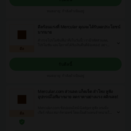
หมดอายุ: กำลังดำเนินอยู่
ดีลร้อนแรงที่ Mercular คุณจะได้รับผลประโยชน์
มากมาย
สำรวจโปรโมชั่นที่น่าทึ่งในวันนี้! เรามีรหัสส่วนลด,
โปรโมชั่น และโอกาสได้รับเงินคืนที่ต้องลอง! อย่า
ดีล
พลาด, สมัครเลยตอนนี้สำหรับประสบการณ์ช้อปปิ้ง
ออนไลน์ที่คุ้มค่าที่สุด!
รับดีลนี้
หมดอายุ: กำลังดำเนินอยู่
Mercular.com ส่วนลด แก็ดเจ็ต ลำโพง หูฟัง
อุปกรณ์ไอทีมากมาย ลดราคาอย่างแรง คลิกเลย!
Mercular.com ช้อปออนไลน์ Gadget หูฟัง เกมมิ่ง
เกียร์ กล้อง สมาร์ทวอทช์ โดยเป็นตัวแทนจำหน่ายใน
ดีล
ทุกยี่ห้อ มีส่วนลดอยู่ตลอดเวลา ห้ามพลาดเด็ดขาด