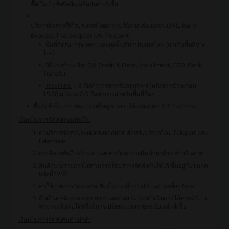
ซื้อ
ในบัญชีหรืออีเมลยืนยันคำสั่งซื้อ
บริการจัดส่งฟรีทั่วประเทศไทยผ่านบริษัทขนส่งเอกชน
DHL, Kerry
Express, Thailandpost
และ
Teleport
พื้นที่จัดส่ง:
กรุงเทพฯ และทุกพื้นที่ทั่วประเทศไทย (ยกเว้นพื้นที่ห่าง
ไกล)
วิธีการชำระเงิน:
QR, Credit & Debit, Installment, COD, Bank
Transfer
ระยะเวลา:
1-3 วันทำการสำหรับกรุงเทพฯ (หลังจากชำระก่อน
15.00 น.) และ 2-3 วันทำการสำหรับพื้นที่อื่นๆ
พื้นที่เข้าถึงยาก เช่น เกาะหรือภูเขาอาจใช้ระยะเวลา 3-7 วันทำการ
เงื่อนไขการจัดส่งแบบทันใจ:
ค่าบริการจัดส่งประหยัดลงจากปกติ สำหรับบริการโดย
Teleport
และ
Lalamove
การจัดส่งทันใจพร้อมส่วนลดค่าจัดส่งหากสินค้ามาถึงล่าช้าเกินคาด
สินค้าบางรายการไม่สามารถใช้บริการจัดส่งทันใจได้ ขึ้นอยู่กับขนาด
และน้ำหนัก
ค่าใช้จ่ายการจัดส่งอาจเพิ่มขึ้นหากมีการเปลี่ยนแปลงที่อยู่จัดส่ง
คืนเงินค่าจัดส่งและคูปองส่วนลดไม่สามารถดำเนินการได้หากผู้รับไม่
สามารถติดต่อได้หรือมีการเปลี่ยนแปลงรายละเอียดคำสั่งซื้อ
เงื่อนไขการจัดส่งสินค้าปกติ: