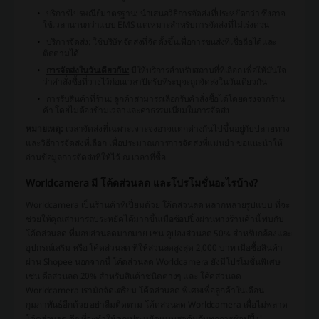
บริการไปรษณีย์มาตรฐาน:
นำเสนอวิธีการจัดส่งที่ประหยัดกว่า ซึ่งอาจ
ใช้เวลานานกว่าแบบ EMS แต่เหมาะสำหรับการจัดส่งที่ไม่เร่งด่วน
บริการจัดส่ง:
ใช้บริษัทจัดส่งที่จัดตั้งขึ้นเพื่อการขนส่งที่เชื่อถือได้และ
ติดตามได้
การจัดส่งในวันเดียวกัน:
มีให้บริการสำหรับสถานที่ที่เลือก เพื่อให้มั่นใจ
ว่าคำสั่งซื้อที่วางไว้ก่อนเวลาปิดรับที่ระบุจะถูกจัดส่งในวันเดียวกัน
การรับสินค้าที่ร้าน:
ลูกค้าสามารถเลือกรับคำสั่งซื้อได้โดยตรงจากร้าน
ค้า โดยไม่ต้องข้ามเวลาและค่าธรรมเนียมในการจัดส่ง
หมายเหตุ:
เวลาจัดส่งที่เฉพาะเจาะจงอาจแตกต่างกันไปขึ้นอยู่กับปลายทาง
และวิธีการจัดส่งที่เลือก เพื่อประมาณการการจัดส่งที่แม่นยำ ขอแนะนำให้
อ่านข้อมูลการจัดส่งที่ให้ไว้ ณ เวลาที่ซื้อ
Worldcamera มี โค้ดส่วนลด และโปรโมชั่นอะไรบ้าง?
Worldcamera เป็นร้านค้าที่เปี่ยมด้วย โค้ดส่วนลด หลากหลายรูปแบบ ที่จะ
ช่วยให้คุณสามารถประหยัดได้มากขึ้นเมื่อช้อปปิ้งผ่านทางร้านค้านี้ พบกับ
โค้ดส่วนลด ที่มอบส่วนลดมากมาย เช่น คูปองส่วนลด 50% สำหรับกล้องและ
อุปกรณ์เสริม หรือ โค้ดส่วนลด ที่ให้ส่วนลดสูงสุด 2,000 บาท เมื่อซื้อสินค้า
ผ่าน Shopee นอกจากนี้ โค้ดส่วนลด Worldcamera ยังมีโปรโมชั่นพิเศษ
เช่น ดีลส่วนลด 20% สำหรับสินค้าชนิดต่างๆ และ โค้ดส่วนลด
Worldcamera เรามักจัดเตรียม โค้ดส่วนลด พิเศษเพื่อลูกค้าในเดือน
กุมภาพันธ์อีกด้วย อย่าลืมติดตาม โค้ดส่วนลด Worldcamera เพื่อไม่พลาด
โค้ดส่วนลด ดีๆ ที่จะทำให้คุณประหยัดแบบสุดคุ้มกับทุกการช้อปปิ้ง!