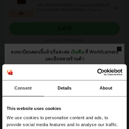
บริการจัดส่งฟรี ช้อปสินค้าใน Shopee Mall พร้อมรับ
ส่วนลดค่าจัดส่ง เพียงมียอดสั่งซื้อจากร้านตาม
ดีล
เงื่อนไขที่กำหนด
รับดีลนี้
หมดอายุ: กำลังดำเนินอยู่
ลงทะเบียนตอนนี้แล้วเริ่มสะสม
เงินคืน
ที่ Worldcamera
และอีกหลายร้านค้า
รายละเอียดดีล
รหัสโปรโมชั่น
1
ส่วนลดที่ดีที่สุด
50%
Consent
Details
About
อัปเดตล่าสุด
3/8/26 14:01
เราใช้ลิงก์พันธมิตรและอาจได้รับค่าคอมมิชชั่น
This website uses cookies
We use cookies to personalise content and ads, to
ลงทะเบียนโดยใช้ Facebook
provide social media features and to analyse our traffic.
การให้คะแนนรหัสส่วนลดสำหรับ Worldcamera