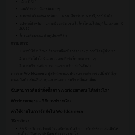
กล้อง DSLR
เลนส์สำหรับกล้องชนิดต่างๆ
อุปกรณ์เสริมกล้อง อาทิเช่น แฟลช, ที่ชาร์จแบตเตอรี่, กรณีกันน้ำ
อุปกรณ์สำหรับถ่ายภาพมืออาชีพ เช่น ไมโครโฟน, ไฟสตูดิโอ, และสตาบิ
ไลเซอร์
โดรนพร้อมกล้องถ่ายรูปและฟิล์ม
การบริการ:
การให้คำปรึกษาเรื่องการเลือกซื้อกล้องและอุปกรณ์โดยผู้ชำนาญ
การจัดโปรโมชั่นและส่วนลดพิเศษในเทศกาลต่างๆ
การบริการหลังการขายและการรับประกันสินค้า
ทางร้าน
Worldcamera
มุ่งมั่นที่จะมอบประสบการณ์การช้อปปิ้งที่ดีที่สุด
พร้อมกับนำเสนอสินค้าคุณภาพและการบริการที่ยอดเยี่ยม
ฉันสามารถคืนคำสั่งซื้อจาก Worldcamera ได้อย่างไร?
Worldcamera – วิธีการชำระเงิน
ค่าใช้จ่ายในการจัดส่งใน Worldcamera
วิธีการจัดส่ง:
EMS – บริการไปรษณีย์ด่วนพิเศษ:
ตัวเลือกการจัดส่งที่รวดเร็วเพื่อให้
แน่ใจว่าสินค้าจะถึงมือลูกค้าอย่างรวดเร็ว