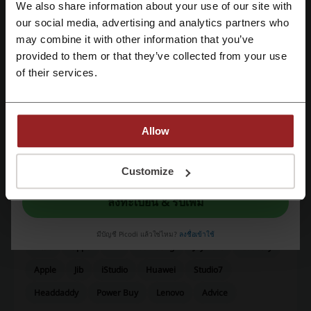
We also share information about your use of our site with
our social media, advertising and analytics partners who
ลงทะเบียนด้วย Google
may combine it with other information that you’ve
คะแนนเฉลี่ย: 4.13, จาก 910 โหวต
provided to them or that they’ve collected from your use
ลงทะเบียนด้วย e-mail
of their services.
ติดต่อ Worldcamera:
393 ถ.เจริญกรุง แขวงป้อมปราบ เขตป้อมปราบศัตรูพ่าย,
10100 กทม.
Allow
02-223-0681
แสดงอีเมล
ในการลงทะเบียนนี้ ท่านยืนยันว่าได้อ่านและยอมรับ "
ข้อกำหนดและเงื่อนไข
” และ
"
นโยบายความเป็นส่วนตัว
"
Customize
Worldcamera
ลงทะเบียน & รับเพิ่ม
ดูรหัสโปรโมชั่นที่คล้ายกันด้วย
มีบัญชี Picodi แล้วใช่ไหม?
ลงชื่อเข้าใช้
Dtac
Oppo
HP
Samsung
Jaymart
Casetify
Apple
Jib
iStudio
Huawei
Studio7
Headdaddy
Power Buy
Lenovo
Advice