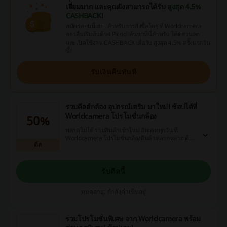
เยี่ยมมาก และคุณยังสามารถได้รับ
สูงสุด 4.5%
CASHBACK
!
สมัครตอนนี้เลย! สำหรับการสั่งซื้อใดๆ ที่ Worldcamera
อย่าลืมเริ่มต้นด้วย Picodi ค้นหาที่นี่สำหรับ โค้ดส่วนลด
และเปิดใช้งาน CASHBACK เพื่อรับ สูงสุด 4.5% ครั้งแรกวัน
นี้!
รับเงินคืนทันที
รวมดีลส์กล้อง อุปกรณ์เสริม มาใหม่! ช้อปได้ที่
Worldcamera โปรโมชั่นกล้อง
50%
พลาดไม่ได้ รวมสินค้าเข้าใหม่ อัพเดททุกวัน ที่
Worldcamera โปรโมชั่นกล้องสินค้าหลากหลาย ต้อง
ดีล
ช้อปที่ Shopee
รับดีลนี้
หมดอายุ: กำลังดำเนินอยู่
รวมโปรโมชั่นพิเศษ จาก Worldcamera พร้อม