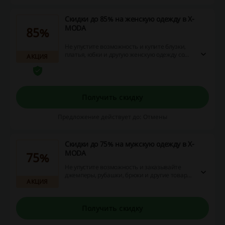
Скидки до 85% на женскую одежду в X-
MODA
85%
Не упустите возможность и купите блузки,
платья, юбки и другую женскую одежду со
АКЦИЯ
скидками до −85% в X-MODA! Успейте
заказать товары нужного вам размера, ведь
одежда с распродажи разлетается как
горячие пирожки!
Получить скидку
Предложение действует до: Отмены
Скидки до 75% на мужскую одежду в X-
MODA
75%
Не упустите возможность и заказывайте
джемперы, рубашки, брюки и другие товары
АКЦИЯ
из мужской коллекции X-MODA со скидками
до 75%. Успейте заказать одежду нужного
вам размера!
Получить скидку