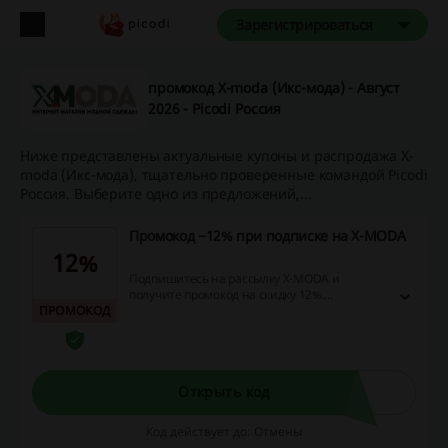
Зарегистрироваться
промокод X-moda (Икс-мода) - Август
2026 - Picodi Россия
Ниже представлены актуальные купоны и распродажа X-
moda (Икс-мода), тщательно проверенные командой Picodi
Россия. Выберите одно из предложений,...
Промокод −12% при подписке на X-MODA
12%
Подпишитесь на рассылку X-MODA и
получите промокод на скидку 12%.
ПРОМОКОД
Примените промокод при оформлении
первой покупки и сэкономьте на заказе
женской, мужской и детской одежды!
Открыть код
Код действует до: Отмены