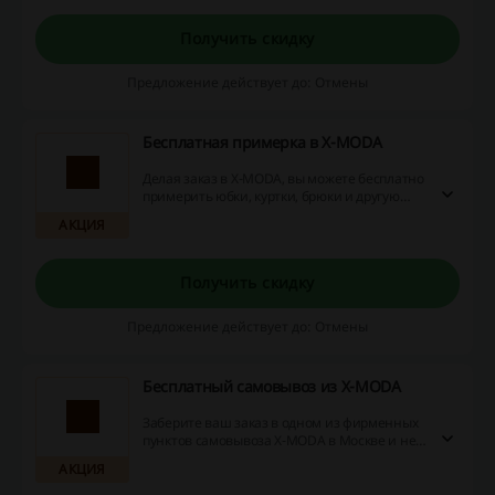
обновки по выгодным ценам и экономьте на
покупках мужской, женской и детской
одежды!
Получить скидку
Предложение действует до: Отмены
Бесплатная примерка в X-MODA
Делая заказ в X-MODA, вы можете бесплатно
примерить юбки, куртки, брюки и другую
одежду. В случае, если товар вас не устроит,
АКЦИЯ
вы можете заплатить только за подходящую
одежду. Делайте покупки с выгодой!
Получить скидку
Предложение действует до: Отмены
Бесплатный самовывоз из X-MODA
Заберите ваш заказ в одном из фирменных
пунктов самовывоза X-MODA в Москве и не
платите за доставку одежды, обуви и
АКЦИЯ
аксессуаров! Кроме того, забирая товары
самовывозом у вас есть возможность