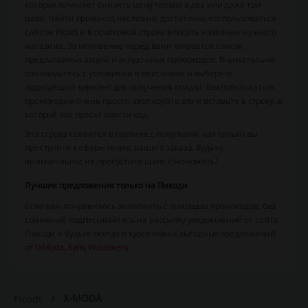
которая помогает снизить цену товара в два или даже три
раза! Найти промокод несложно, достаточно воспользоваться
сайтом Picodi и в поисковой строке вписать название нужного
магазина. За мгновение перед вами откроется список
предлагаемых акций и актуальных промокодов. Внимательно
ознакомьтесь с условиями в описаниях и выберете
подходящий вариант для получения скидки. Воспользоваться
промокодом очень просто, скопируйте его и вставьте в строку, в
которой вас просят ввести код.
Эта строка появится в корзине с покупками, как только вы
приступите к оформлению вашего заказа. Будьте
внимательны, не пропустите шанс сэкономить!
Лучшие предложения только на Пикоди
Если вам понравилось экономить с помощью промокодов, без
сомнений подписывайтесь на рассылку уведомлений от сайта
Пикоди и будьте всегда в курсе новых выгодных предложений
от
laModa
,
6pm
,
Woolovers
.
X-MODA
Picodi