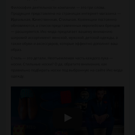
Философия деятельности компании — это три слова.
Продукция представлена на страницах интернет-магазина —
И
деальная,
К
ачественная,
С
тильная. Коллекции постоянно
обновляются, а список представленных европейских брендов
— расширяется. Икс-мода предлагает вашему вниманию
широкий ассортимент женской, мужской, детской одежды, а
также обуви и аксессуаров, которые эффектно дополнят ваш
образ.
Стиль — это детали. Неотъемлемая часть каждого лука —
носки. Стильные носки? О да, обратите внимание, как
правильно подбирать носки под выбранную на сайте Икс-мода
одежду.