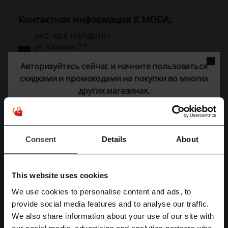
Контактная информация X.MODA:
ЗАО «ВЕБ ТРЕЙДИНГ»
ул. Кахов­ка, 27
г. Москва
Авторизуйтесь сейчас и начните пользоваться
117461 Россия
скидками и промокодами на покупки во многих
8 (800) 234-01-22
других магазинах.
Показать e-mail
X-MODA
Consent
Details
About
Смотрите также похожие промокоды
United Colors of Benetton
JomaShop
Nike
Guess
This website uses cookies
Bershka
lady & gentleman CITY
Shopbop
We use cookies to personalise content and ads, to
Wildberries
LC Waikiki
H&M
Oysho
Yoox
provide social media features and to analyse our traffic.
Зарегистрироваться через Facebook
We also share information about your use of our site with
Sinsay
Lamoda
Reserved