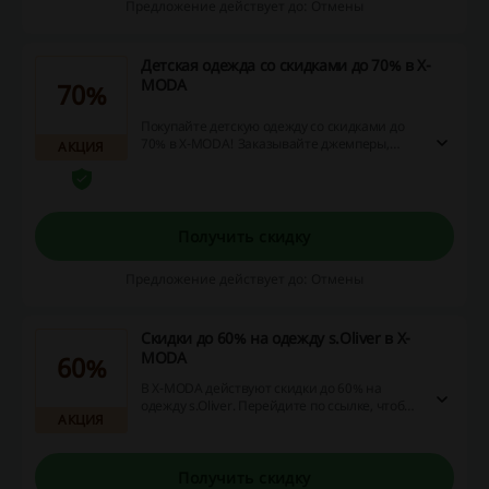
Предложение действует до: Отмены
Детская одежда со скидками до 70% в X-
MODA
70%
Покупайте детскую одежду со скидками до
70% в X-MODA! Заказывайте джемперы,
АКЦИЯ
футболки, комбинезоны и другую одежду для
мальчиков и для девочек с выгодой! В
интернет-магазине X-MODA представлена
одежда от 20 размера и выше.
Получить скидку
Предложение действует до: Отмены
Скидки до 60% на одежду s.Oliver в X-
MODA
60%
В X-MODA действуют скидки до 60% на
одежду s.Oliver. Перейдите по ссылке, чтобы
АКЦИЯ
купить блузы, платья, джемперы и многое
другое по сниженным ценам!
Получить скидку