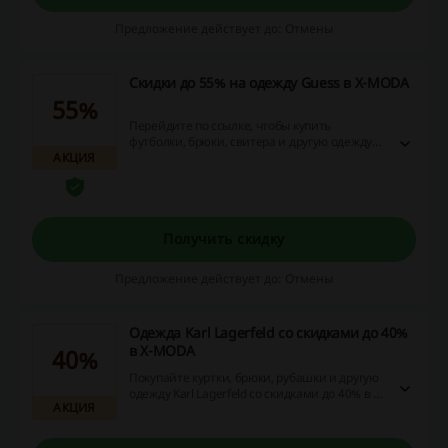
Предложение действует до: Отмены
Скидки до 55% на одежду Guess в X-MODA
55%
Перейдите по ссылке, чтобы купить
футболки, брюки, свитера и другую одежду
АКЦИЯ
Guess со скидками до 55% в X-MODA. Не
упустите возможность и закажите товары
мирового бренда с выгодой прямо сейчас!
Получить скидку
Предложение действует до: Отмены
Одежда Karl Lagerfeld со скидками до 40%
в X-MODA
40%
Покупайте куртки, брюки, рубашки и другую
одежду Karl Lagerfeld со скидками до 40% в X-
АКЦИЯ
MODA. Не упустите возможность и закажите
товары мирового бренда по сниженным
ценам прямо сейчас. Вперёд на модный