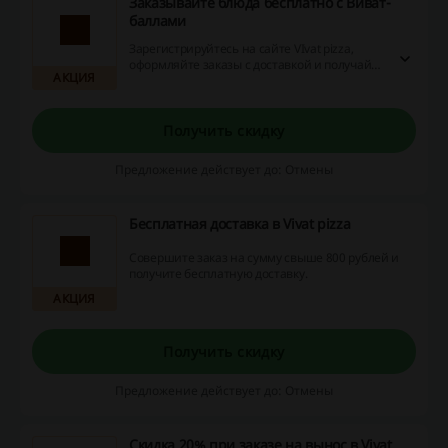
Заказывайте блюда бесплатно с Виват-
баллами
Зарегистрируйтесь на сайте VIvat pizza,
оформляйте заказы с доставкой и получайте
АКЦИЯ
баллы, которыми вы сможете оплачивать
свои последующие заказы.
Получить скидку
Предложение действует до: Отмены
Бесплатная доставка в Vivat pizza
Совершите заказ на сумму свыше 800 рублей и
получите бесплатную доставку.
АКЦИЯ
Получить скидку
Предложение действует до: Отмены
Скидка 20% при заказе на вынос в Vivat