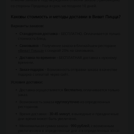
со стороны Продавца в срок, не позднее 10 дней.
Каковы стоимость и методы доставки в Виват Пицца?
Варианты заказов:
Стандартная доставка
–
БЕСПЛАТНО
. Оплачивается только
стоимость блюд.
Самовывоз
– Получение заказа в ближайшем ресторане
«Виват Пицца»
с
скидкой 20%
на самовывоз.
Доставка по времени
– БЕСПЛАТНАЯ доставка к нужному
времени.
Заказ-подарок
– Возможность отправки заказа в качестве
подарка с оплатой через сайт.
Условия доставки:
Доставка осуществляется
бесплатно
, оплачивается только
заказ.
Возможность заказа
круглосуточно
из определенных
ресторанов.
Время доставки -
30-45 минут
, в выходные и праздничные
дни время может быть увеличено.
Минимальная сумма заказа -
990 рублей
, с возможным
увеличением в определенные дни и в определенных зонах