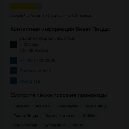
Средний рейтинг: 3.86, основан на 328 голосах
Контактная информация Виват Пицца:
ул. Автомоторная, 4А, стр.3
г. Москва
125438 Россия
+7 (495) 780-80-90
Показать e-mail
Vivat pizza
Смотрите также похожие промокоды
Теремок
ROSTIC`S
Сбермаркет
Додо Пицца
Ташир Пицца
Вкусно — и точка
Chibbis
Суши Мастер
Бургер Кинг
METRO