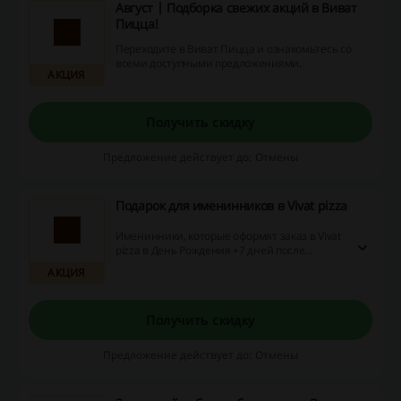
Август | Подборка свежих акций в Виват
Пицца!
Переходите в Виват Пицца и ознакомьтесь со
всеми доступными предложениями.
АКЦИЯ
Получить скидку
Предложение действует до: Отмены
Подарок для именинников в Vivat pizza
Именинники, которые оформят заказ в Vivat
pizza в День Рождения +7 дней после
праздника, получат пиццу 31 см в подарок.
АКЦИЯ
Подарок выдаётся при покупке на сумму от
800 рублей.
Получить скидку
Предложение действует до: Отмены