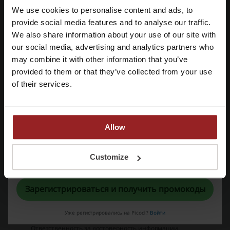
Продавец
– ООО «Виват Пицца»
We use cookies to personalise content and ads, to
provide social media features and to analyse our traffic.
Зарегистрироваться через Facebook
Товар
– продукция в соответствии с ассортиментом,
We also share information about your use of our site with
представленным на Интернет-сайте Продавца по адресу:
our social media, advertising and analytics partners who
www.vivatpizza.ru;
Зарегистрироваться через Google
may combine it with other information that you’ve
provided to them or that they’ve collected from your use
Заказ
– отдельные позиции (позиция) из ассортиментного
Зарегистрироваться с помощью e-mail
of their services.
перечня Товаров, выбранные и заказанные Покупателем
на сайте Продавца, либо по телефонам, указанным на
Сайте и оформленные на доставку по указанному
Покупателем адресу;
Allow
Служба доставки
– сотрудники Продавца либо
представители Продавца, осуществляющие доставку
Регистрируясь, вы подтверждаете, что прочитали и приняли
Customize
Товаров Покупателю.
«
Пользовательское соглашение
» и «
Условия обработки персональных
данных
».
3. Оформление и сроки выполнения Заказа
Зарегистрироваться и получить промокоды
Заказ
может быть оформлен Покупателем по телефону или
через Сайт с соблюдением указанных условий.
Уже регистрировались на Picodi?
Войти
Ответственность за достоверность информации
,