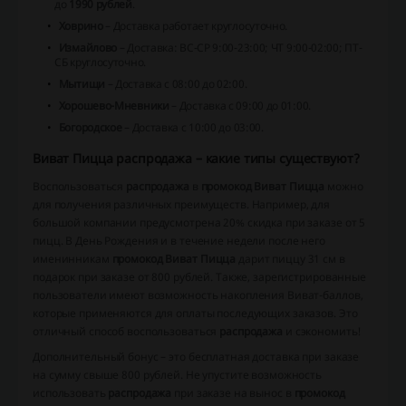
до
1990 рублей
.
Ховрино
– Доставка работает круглосуточно.
Измайлово
– Доставка: ВС-СР 9:00-23:00; ЧТ 9:00-02:00; ПТ-
СБ круглосуточно.
Мытищи
– Доставка с 08:00 до 02:00.
Хорошево-Мневники
– Доставка с 09:00 до 01:00.
Богородское
– Доставка с 10:00 до 03:00.
Виват Пицца распродажа – какие типы существуют?
Воспользоваться
распродажа
в
промокод Виват Пицца
можно
для получения различных преимуществ. Например, для
большой компании предусмотрена 20% скидка при заказе от 5
пицц. В День Рождения и в течение недели после него
именинникам
промокод Виват Пицца
дарит пиццу 31 см в
подарок при заказе от 800 рублей. Также, зарегистрированные
пользователи имеют возможность накопления Виват-баллов,
которые применяются для оплаты последующих заказов. Это
отличный способ воспользоваться
распродажа
и сэкономить!
Дополнительный бонус – это бесплатная доставка при заказе
на сумму свыше 800 рублей. Не упустите возможность
использовать
распродажа
при заказе на вынос в
промокод