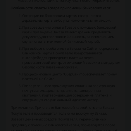
Maestro, ПРО100, МИР, UnionPay, Visa Electron через интернет.
Особенности оплаты Товара при помощи банковских карт:
Операции по банковским картам совершаются
держателем карты либо уполномоченным им лицом.
При совершении оплаты Товара с помощью банковской
карты при выдаче Заказа Клиент должен предъявить
документ, удостоверяющий личность, за исключением
случая оплаты неименной банковской картой.
При выборе способа оплаты Заказа на Сайте посредством
банковской карты Покупателю предоставляется
интерфейс для проведения платежа через
процессинговый центр, отвечающий высоким стандартам
безопасности платежных систем.
Процессинговый центр "Сбербанк" обеспечивает прием
платежей на Сайте.
После успешного прохождения оплаты на электронную
почту плательщика направляется электронная
квитанция, подтверждающая совершение платежа и
содержащая его уникальный идентификатор.
Примечание:
При оплате банковской картой, отмена Заказа
Покупателем производится только на всю сумму Заказа.
Возврат денежных средств Покупателя, перечисленных
Продавцу с помощью банковской карты, производится после
отмены Заказа и подтверждения отмены Заказа (транзакции)