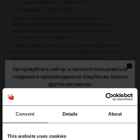
Хорошево-Мневники - с 09:00 до 01:00
Богородское - с 10:00 до 03:00
Доставка пиццы выполняется быстро и бесплатно, а
специальные термоупаковки гарантируют сохранение
свежести и температуры блюд. Оплата осуществляется
наличными или картой курьеру.
Регулярно проводятся акции и специальные предложения, а
для постоянных клиентов действует программа лояльности
«Виват-баллы», позволяющая накапливать баллы и
обменивать их на блюда.
Авторизуйтесь сейчас и начните пользоваться
Контактные телефоны для заказа:
скидками и промокодами на покупки во многих
Хорошево-Мневники: +7 (495) 780-80-90
других магазинах.
Измайлово: +7 (495) 730-55-66
Ховрино: +7 (495) 980-66-22
Мытищи: +7 (495) 500-40-40
Богородское: +7 (499) 450-55-56
Consent
Details
About
Как вернуть покупки в Виват Пицца?
УСЛОВИЯ ПРОДАЖИ ЧЕРЕЗ ИНТЕРНЕТ-САЙТ www.vivatpizza.ru
This website uses cookies