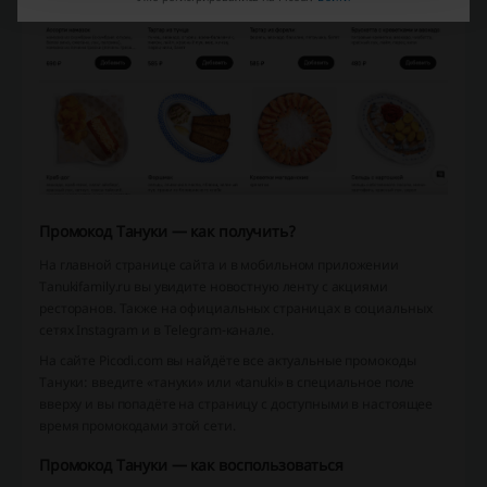
Промокод Тануки — как получить?
На главной странице сайта и в мобильном приложении
Tanukifamily.ru вы увидите новостную ленту с акциями
ресторанов. Также на официальных страницах в социальных
сетях Instagram и в Telegram-канале.
На сайте Picodi.com вы найдёте все актуальные промокоды
Тануки: введите «тануки» или «tanuki» в специальное поле
вверху и вы попадёте на страницу с доступными в настоящее
время промокодами этой сети.
Промокод Тануки — как воспользоваться