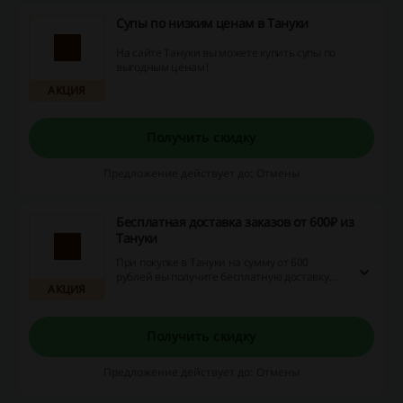
Супы по низким ценам в Тануки
На сайте Тануки вы можете купить супы по
выгодным ценам!
АКЦИЯ
Получить скидку
Предложение действует до: Отмены
Бесплатная доставка заказов от 600₽ из
Тануки
При покупке в Тануки на сумму от 600
рублей вы получите бесплатную доставку
АКЦИЯ
вашего заказа. Перейдите по ссылке и
закажите основные блюда, роллы, суши и
многое другое на выгодных условиях!
Получить скидку
Предложение действует до: Отмены