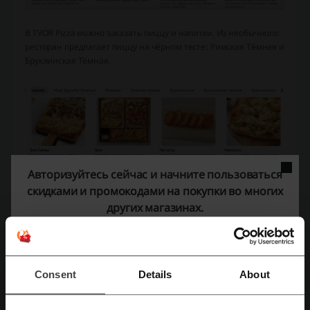
В TVOЯ Pizza можно заказать пиццу и напитки. Из необычного:
ресторан предлагает пиццу на чёрном тесте: Римская Тёмная и
Бруклинская Тёмная.
Авторизуйтесь сейчас и начните пользоваться
скидками и промокодами на покупки во многих
других магазинах.
Consent
Details
About
В подразделение «Мясо&Гриль» клиентов ждут горячие и
холодные закуски, супы, рыба, мясо, блюда с мангала, десерты и