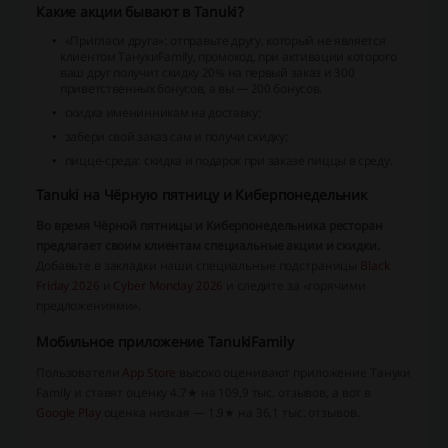
Какие акции бывают в Tanuki?
«Пригласи друга»: отправьте другу, который не является
клиентом ТанукиFamily, промокод, при активации которого
ваш друг получит скидку 20% на первый заказ и 300
приветственных бонусов, а вы — 200 бонусов.
скидка именинникам на доставку;
забери свой заказ сам и получи скидку;
пицце-среда: скидка и подарок при заказе пиццы в среду.
Tanuki на Чёрную пятницу и Киберпонедельник
Во время Чёрной пятницы и Киберпонедельника ресторан
предлагает своим клиентам специальные акции и скидки.
Добавьте в закладки наши специальные подстраницы
Black
Friday 2026
и
Cyber Monday 2026
и следите за «горячими
предложениями».
Мобильное приложение TanukiFamily
Пользователи
App Store
высоко оценивают приложение Тануки
Family и ставят оценку 4.7★ на 109,9 тыс. отзывов, а вот в
Google Play
оценка низкая — 1.9★ на 36,1 тыс. отзывов.