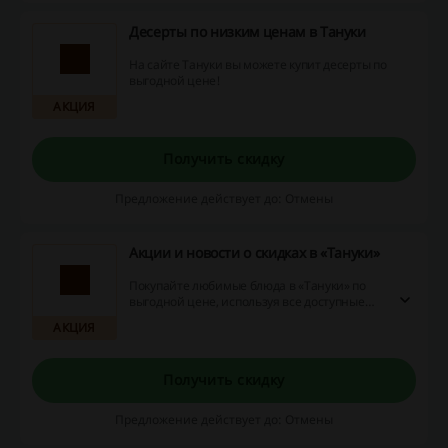
Десерты по низким ценам в Тануки
На сайте Тануки вы можете купит десерты по
выгодной цене!
АКЦИЯ
Получить скидку
Предложение действует до: Отмены
Акции и новости о скидках в «Тануки»
Покупайте любимые блюда в «Тануки» по
выгодной цене, используя все доступные
акции и скидки, собранные в спец-подборке.
АКЦИЯ
Получить скидку
Предложение действует до: Отмены