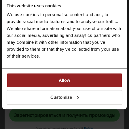
напитки.
This website uses cookies
We use cookies to personalise content and ads, to
provide social media features and to analyse our traffic.
Зарегистрироваться через Facebook
We also share information about your use of our site with
our social media, advertising and analytics partners who
Зарегистрироваться через Google
may combine it with other information that you’ve
provided to them or that they’ve collected from your use
Зарегистрироваться с помощью e-mail
of their services.
Allow
А «Каспийка» предлагает рыбные и другие морские блюда и
Регистрируясь, вы подтверждаете, что прочитали и приняли
Customize
холодные закуски с напитками.
«
Пользовательское соглашение
» и «
Условия обработки персональных
данных
».
Зарегистрироваться и получить промокоды
Уже регистрировались на Picodi?
Войти