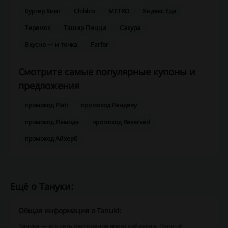
Бургер Кинг
Chibbis
METRO
Яндекс Еда
Теремок
Ташир Пицца
Сакура
Вкусно — и точка
Farfor
Смотрите самые популярные купоны и
предложения
промокод Plati
промокод Рандеву
промокод Ламода
промокод Reserved
промокод Айхерб
Ещё о Тануки:
Общая информация о Tanuki:
Тануки — это сеть ресторанов японской кухни.
Первый