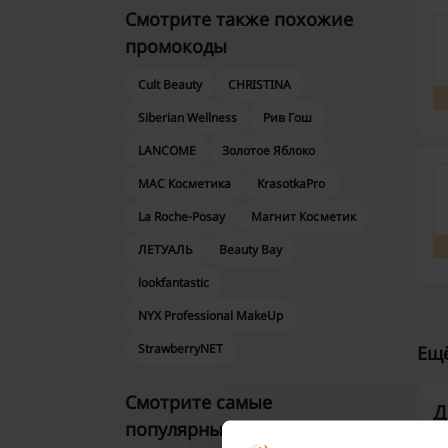
Смотрите также похожие
промокоды
Cult Beauty
CHRISTINA
Siberian Wellness
Рив Гош
LANCOME
Золотое Яблоко
MAC Косметика
KrasotkaPro
La Roche-Posay
Магнит Косметик
ЛЕТУАЛЬ
Beauty Bay
lookfantastic
NYX Professional MakeUp
StrawberryNET
Ещё
Смотрите самые
Д
популярные купоны и