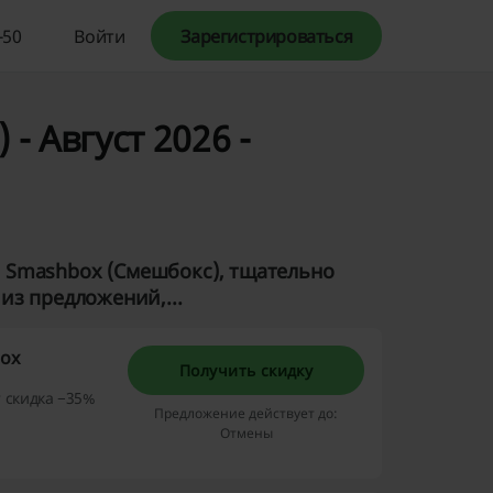
-50
Войти
Зарегистрироваться
 Август 2026 -
 Smashbox (Смешбокс), тщательно
из предложений,...
box
Получить скидку
т скидка −35%
Предложение действует до:
Отмены