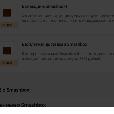
Все акции в Smashbox!
Хотите сэкономить крупную сумму на покупке космет
по ссылке и ознакомьтесь со списком актуальных акц
АКЦИЯ
Бесплатная доставка в Smashbox
В интернет-магазине Smashbox бесплатная доставка 
действует при заказе на сумму от 2500 рублей.
АКЦИЯ
 о Smashbox:
анные о Smashbox