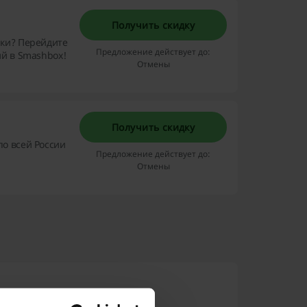
Получить скидку
ики? Перейдите
Предложение действует до:
ий в Smashbox!
Отмены
Получить скидку
по всей России
Предложение действует до:
Отмены