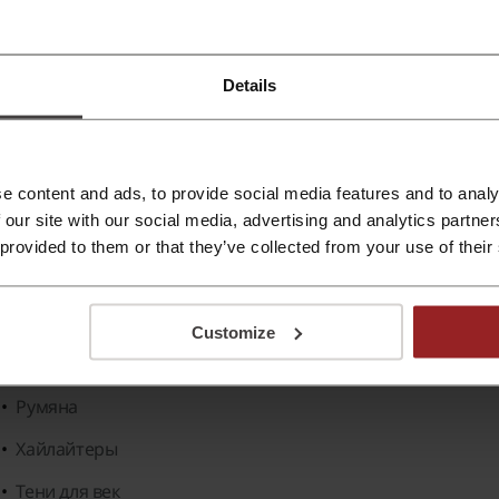
mashbox
- это бренд, предлагающий высококачественную 
оторый был создан в Лос-Анджелесе фотографами и брат
илософия марки заключается в создании продуктов, кот
Details
омогают выглядеть безупречно как перед камерой, так и 
ссортимент
включает в себя разнообразие товаров:
Основы под макияж
e content and ads, to provide social media features and to analy
 our site with our social media, advertising and analytics partn
Тональные кремы
 provided to them or that they’ve collected from your use of their
Консилеры
Пудры
Customize
Бронзаторы
Румяна
Хайлайтеры
Тени для век