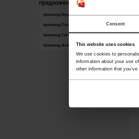
предложения
S
к
промокод Вкусно - и точка
ф
Consent
промокод Папа Джонс
п
промокод Teremok
промокод Uber
А
This website uses cookies
промокод Флоувау
We use cookies to personalis
information about your use of
other information that you’ve