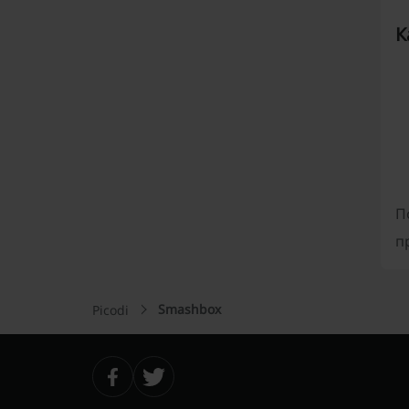
К
П
п
Smashbox
Picodi