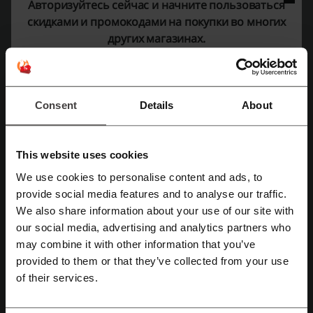
Авторизуйтесь сейчас и начните пользоваться
скидками и промокодами на покупки во многих
других магазинах.
Детали сделок
Промокоды
1
Consent
Details
About
Лучшая скидка
60%
Последнее обновление
01.08.2026, 06:02
This website uses cookies
We use cookies to personalise content and ads, to
Рейтинг скидочных кодов для RBT
provide social media features and to analyse our traffic.
Зарегистрироваться через Facebook
We also share information about your use of our site with
our social media, advertising and analytics partners who
Средний рейтинг: 3.55, основан на 606 голосах
Зарегистрироваться через Google
may combine it with other information that you’ve
provided to them or that they’ve collected from your use
Контактная информация РБТ:
Зарегистрироваться с помощью e-mail
of their services.
ООО «ИнтерТорг»
454048, г.Челябинск