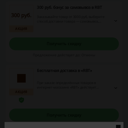
300 руб. бонус за самовывоз в RBT
300 руб.
Заказывайте товар от 3000 руб, выберите
способ доставки товара — самовывоз,
зарегистрируйтесь на сайте и получите 300
АКЦИЯ
бонусов на следующие покупки.
Получить скидку
Предложение действует до: Отмены
Бесплатная доставка в «RBT»
При заказе определённых товаров в
интернет-магазине «RBT» действует
АКЦИЯ
бесплатная доставка. Перейдите по ссылке и
узнайте подробности акции на сайте
магазина.
Получить скидку
Предложение действует до: Отмены