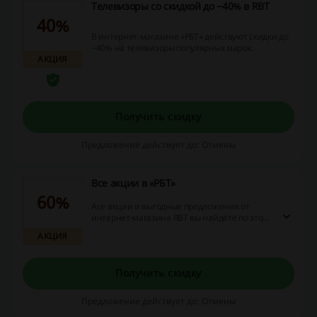
Телевизоры со скидкой до −40% в RBT
40%
В интернет-магазине «РБТ» действуют скидки до
−40% на телевизоры популярных марок.
АКЦИЯ
Получить скидку
Предложение действует до: Отмены
Все акции в «РБТ»
60%
Асе акции и выгодные предложения от
интернет-магазина RBT вы найдёте по этой
ссылке. Вас ждут скидки до −60%, подарки,
АКЦИЯ
выгодная рассрочка и другие специальные
предложения.
Получить скидку
Предложение действует до: Отмены