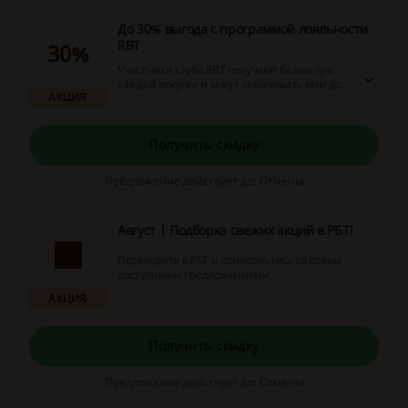
До 30% выгода с программой лояльности
RBT
30%
Участники клуба RBT получают баллы при
каждой покупке и могут оплачивать ими до
АКЦИЯ
30% от суммы следущего заказа.
Получить скидку
Предложение действует до: Отмены
Август | Подборка свежих акций в РБТ!
Переходите в РБТ и ознакомьтесь со всеми
доступными предложениями.
АКЦИЯ
Получить скидку
Предложение действует до: Отмены