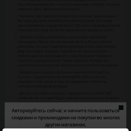
постоянных клиентов — магазин вызывает доверие, поэтому
покупать здесь абсолютно безопасно.
Наличие собственного склада обеспечивает максимально
быструю доставку в любой российский регион. На складе
единовременно находится более 100 тысяч товаров, которые
отгружаются сразу же после оформления заказа на сайте.
«Онлайн Трейд» располагает реальными торговыми
площадями (более ста магазинов почти в 30 российских
регионах), что даёт ощутимые преимущества покупателям,
ведь благодаря этому вы покупаете не «кота в мешке» —
любое изделие можно увидеть собственными глазами и
потрогать перед покупкой. Таким образом, это один из
немногих реальных, а не виртуальных интернет-магазинов.
Оформление заказа в магазине выполняется просто и
быстро — дружественный интерфейс сайта отлично
подходит в том числе и тем, кто оформляет покупки в
интернет-магазинах впервые.
Для тех, кто любит контроль, предлагается система SMS-
оповещений, которые будут извещать покупателя о текущем
статусе заказа и его изменении.
Возможность срочной доставки для тех, кто не любит ждать.
Авторизуйтесь сейчас и начните пользоваться
Впрочем, и обычные заказы в Online Trade оформляются
скидками и промокодами на покупки во многих
оперативно и доставляются быстрее, чем во многих других
магазинах.
других магазинах.
Только сертифицированный товар по выгодным ценам.