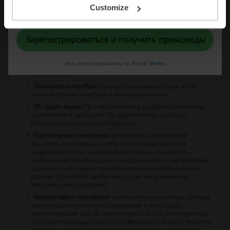
Регистрируясь, вы подтверждаете, что прочитали и приняли
Customize
«
Пользовательское соглашение
» и «
Условия обработки персональных
данных
».
Фото-видео
(фото и видеокамеры, объективы, штативы и
стабилизаторы, вспышки и осветители, студийное
оборудование, оптические приборы, калибраторы и
Зарегистрироваться и получить промокоды
цифровые справочники, квадрокоптеры и аксессуары).
Мобильные телефоны
(смартфоны, телефоны, антенны и
Уже регистрировались на Picodi?
Войти
усилители сигнала, мобильные WiFi роутеры, модемы,
аксессуары).
Планшеты и ноутбуки
(планшетные компьютеры, в том
числе и детские, ноутбуки и аксессуары к ним).
ТВ, аудио, видео
(ТВ и видеотехника, цифровые ресиверы,
спутниковое и кабельное ТВ, аудиотехника, системы
безопасности и видеонаблюдения).
Портативная электроника
(умные часы, спортивные
браслеты, электронные книги, портативная акустика,
цифровые плееры, цифровые диктофоны, наушники,
цифровые фоторамки, рации и радиостанции, портативные
проекторы, мегафоны, туристические навигаторы, умные
розетки (GSM/Wi-Fi), зарядные устройства и элементы
питания и многое другое).
Компьютеры и перифери
я (компьютеры, мониторы, сетевые
хранилища и накопители, периферия и аксессуары,
комплектующие для ПК, жёсткие диски и SSD, манипуляторы
и устройства ввода, носители информации, защита питания,
серверы и аксессуары, сетевое оборудование, софт и игры,