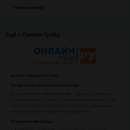
промокод Айхерб
Ещё о Онлайн Трейд:
Онлайн Трейд (Online Trade)
Всё для дома и офиса в «Онлайн Трейд»
Интернет-магазин
«Онлайн Трейд»
— один из старейших в
России (основан в 1998 году). На данный момент Online Trade
предлагает самые разнообразные товары для дома и офиса —
только основных категорий несколько десятков.
Почему «Онлайн Трейд»?
Почти два десятка лет успешных продаж, множество