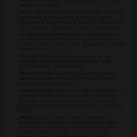
компьютерная мебель).
Всё для офиса
(оргтехника, офисные телефоны, картриджи и
бумага, офисная техника, офисная мебель, банковское
оборудование, оборудование для магазинов, оборудование
для презентаций, канцелярские товары, кулеры для воды).
Бытовая техника
(крупная бытовая техника, встраиваемая
техника, портативные холодильники, уход за одеждой,
техника для уборки, климатическое оборудование, швейное
оборудование).
Кухонная техника и посуда
(приготовление чая, кофе,
напитков, посуда и принадлежности, кухонные ножи,
фильтры для воды, техника для кухни).
Красота и здоровье
(парфюмерия, косметика, маникюр-
педикюр, предметы гигиены, всё для массажа, товары для
здоровья, витамины и минералы).
Товары для дома
(хозяйственные товары, принадлежности
для уборки, бытовая химия, средства против насекомых,
аксессуары для ванной комнаты и туалета, организация
пространства, текстиль, домашний интерьер, сушилки для
белья).
Мебель
(матрасы, кровати, основания для кроватей,
ортопедические подушки, чехлы для матрасов, плетёная
мебель из ротанга, кухонные гарнитуры, стулья и табуреты,
кухонные и обеденные столы, стенки для гостиной,
прихожие, диваны, кресла, кованая мебель, офисная