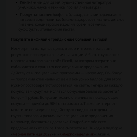
Книги
(книги для детей, художественная литература,
учебники, наука и техника, прочая литература).
Продукты питания
(кофе, чай, сахар, соль, минеральная и
питьевая вода, напитки, бакалея, здоровое питание, детское
питание, кондитерские изделия, орехи и семечки,
сухофрукты, итальянская паста).
Покупайте в «Онлайн Трейд» с ещё большей выгодой
Несмотря на выгодные цены, в этом интернет-магазине
регулярно проводятся различные акции. А быть в курсе всех
новостей вам поможет сайт Picodi, на котором оперативно
публикуются и хранятся все актуальные предложения.
Действуют и специальные программы — например, ON-бонус
— программа специальных цен и бонусных баллов. Для этого
нужно просто зарегистрироваться на сайте. Теперь за каждую
покупку вам будут начисляться бонусные баллы из расчёта 1
бонус = 1 рубль. Бонусами можно оплачивать последующие
покупки — причём до 50% от стоимости. Также в интернет-
магазине периодически действуют скидки на отдельные
группы товаров и различные специальные предложения —
например, бесплатная доставка. Подробнее обо всех
предложениях от Online Trade смотрите на Пикоди в подборке
«
Чёрная пятница 2022
» и «
Киберпонедельник
». Акции,