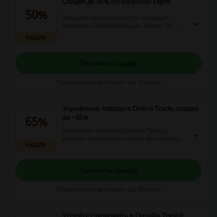
Скидки до 50% по бонусной карте
50%
Заведите бонусную карту от интернет-
магазина «Онлайнтрейд ру», копите ON-
бонусы и оплачивайте ими следующие
АКЦИЯ
покупки до 50% от их стоимости!
Получить скидку
Предложение действует до: Отмены
Уценённые товары в Online Trade, скидки
до −65%
65%
В интернет-магазине Онлайн Трейд в
разделе «Уценённые товары» вы найдёте
АКЦИЯ
большое количество артикулов по
значительно сниженным ценам. Это товары
с витрины или с повреждённой упаковкой,
но абсолютно в рабочем состоянии.
Получить скидку
Предложение действует до: Отмены
Успейте сэкономить в Онлайн Трейд!