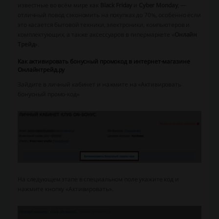
известные во всём мире как
Black Friday
и
Cyber Monday
, —
отличный повод сэкономить на покупках до 70%, особенно если
это касается бытовой техники, электроники, компьютеров и
комплектующих, а также аксессуаров в гипермаркете «
Онлайн
Трейд
».
Как активировать бонусный промокод в интернет-магазине
Онлайнтрейд.ру
Зайдите в личный кабинет и нажмите на «Активировать
бонусный промо-код»
На следующем этапе в специальном поле укажите код и
нажмите кнопку «Активировать».