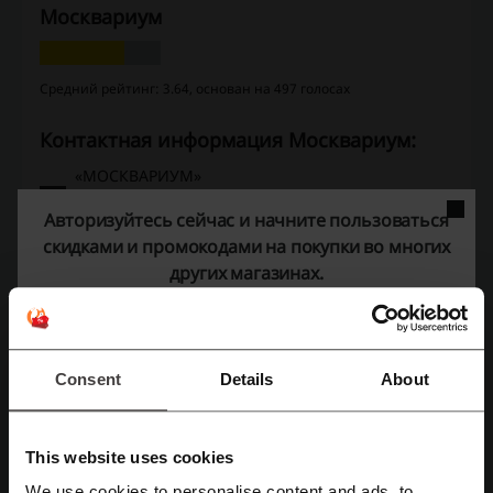
Москвариум
Средний рейтинг: 3.64, основан на 497 голосах
Контактная информация Москвариум:
«МОСКВАРИУМ»
ПРОСПЕКТ МИРА, Д.119, СТР.23
Авторизуйтесь сейчас и начните пользоваться
Г. МОСКВА
скидками и промокодами на покупки во многих
+7 (499) 677-77-77
других магазинах.
Показать e-mail
Москвариум
Consent
Details
About
Смотрите также похожие промокоды
Сочи Парк
Ticketland.ru
H2O парк
Kidzania
This website uses cookies
Окская жемчужина
ivi
Космик
HeadHunter
We use cookies to personalise content and ads, to