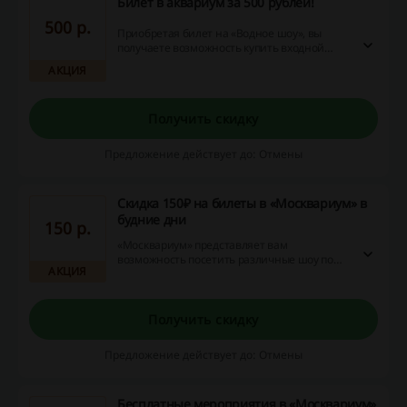
Билет в аквариум за 500 рублей!
500 p.
Приобретая билет на «Водное шоу», вы
получаете возможность купить входной
билет в аквариум по специальной цене —
АКЦИЯ
всего за 500 рублей.
Получить скидку
Предложение действует до: Отмены
Скидка 150₽ на билеты в «Москвариум» в
будние дни
150 p.
«Москвариум» представляет вам
возможность посетить различные шоу по
АКЦИЯ
самым выгодным ценам. Посещая
«Москвариум» в будние дни, вы можете
сэкономить до 150 рублей!
Получить скидку
Предложение действует до: Отмены
Бесплатные мероприятия в «Москвариум»