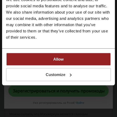
Joki joya
Яндекс Афиша
Fmagazin
Wink
provide social media features and to analyse our traffic.
Зарегистрироваться через Facebook
Активный Гражданин
START
We also share information about your use of our site with
our social media, advertising and analytics partners who
КИНО: Синема Парк & Формула Кино
Зарегистрироваться через Google
may combine it with other information that you’ve
provided to them or that they’ve collected from your use
Смотрите самые популярные купоны и
Зарегистрироваться с помощью e-mail
of their services.
предложения
промокод Додо Пицца
промокод Четыре лапы
Allow
промокод Вайлдберриз
промокод Фарфор
промокод Uber
Регистрируясь, вы подтверждаете, что прочитали и приняли
Customize
«
Пользовательское соглашение
» и «
Условия обработки персональных
данных
».
Зарегистрироваться и получить промокоды
Ещё о Москвариум:
Уже регистрировались на Picodi?
Войти
Москвариум – что мы знаем о нем?
Можно сказать, что Москвариум является главным