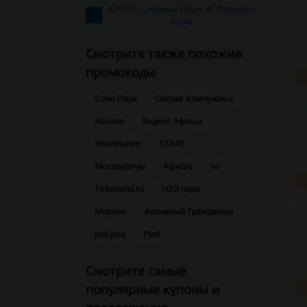
КИНО: Синема Парк & Формула
Кино
Смотрите также похожие
промокоды
Сочи Парк
Окская жемчужина
Космик
Яндекс Афиша
HeadHunter
START
Москвариум
Афиша
ivi
Ticketland.ru
H2O парк
Мореон
Активный Гражданин
Joki joya
Plati
Смотрите самые
популярные купоны и