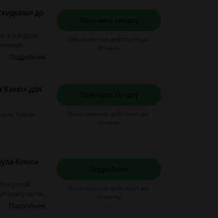
скидками до
Получить скидку
» в разделе
Предложение действует до:
анчивых
Отмены
Подробнее
 Кино» для
Получить скидку
мула Кино»
Предложение действует до:
Отмены
мула Кино»
Подробнее
 бонусной
Предложение действует до:
Детали участия
Отмены
ма Парк &
Подробнее