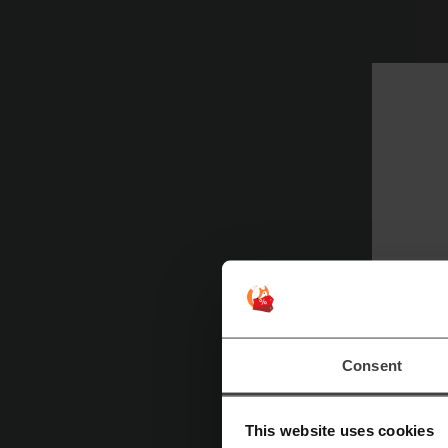
К
П
П
Consent
б
д
This website uses cookies