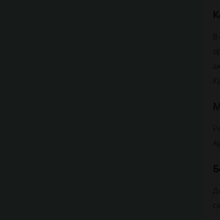
К
В
в
а
К
М
Р
A
Б
Д
с