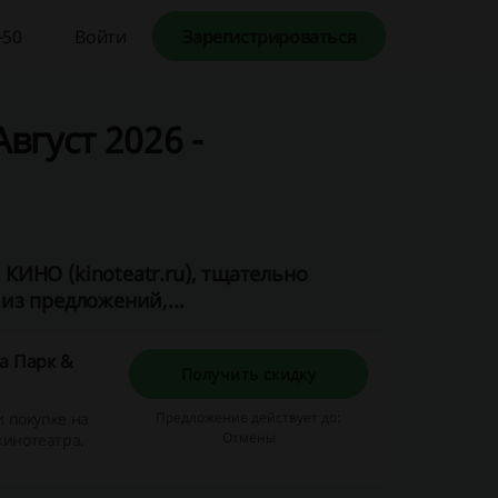
-50
Войти
Зарегистрироваться
вгуст 2026 -
ИНО (kinoteatr.ru), тщательно
из предложений,...
а Парк &
Получить скидку
и покупке на
Предложение действует до:
Отмены
кинотеатра.