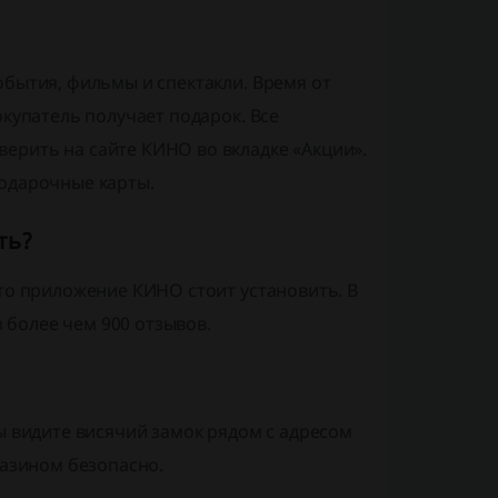
обытия, фильмы и спектакли. Время от
окупатель получает подарок. Все
ерить на сайте КИНО во вкладке «Акции».
подарочные карты.
ть?
что приложение КИНО стоит установить. В
з более чем 900 отзывов.
ы видите висячий замок рядом с адресом
газином безопасно.