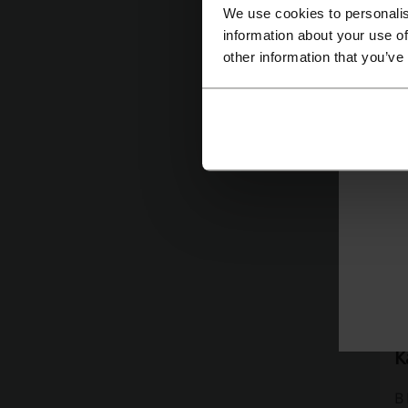
We use cookies to personalis
К
information about your use of
other information that you’ve
П
Ч
В
К
В