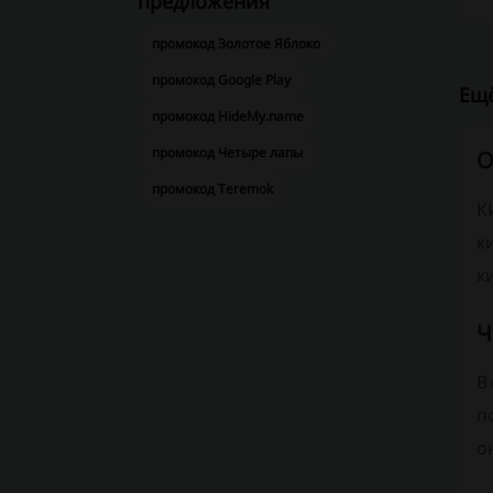
предложения
промокод Золотое Яблоко
промокод Google Play
Ещё
промокод HideMy.name
промокод Четыре лапы
О
промокод Teremok
К
к
к
Ч
В
п
о