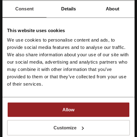
Если у вас желание взять заём, пользуйтесь
Consent
Details
About
возможностями быстрого займа в онлайн
сервисе займов Екапуста. Вам достаточно 10
АКЦИЯ
минут, чтобы выполнить заявку и деньги
получите сразу.
This website uses cookies
Получить скидку
We use cookies to personalise content and ads, to
provide social media features and to analyse our traffic.
Зарегистрироваться через Facebook
Предложение действует до: Отмены
We also share information about your use of our site with
our social media, advertising and analytics partners who
Зарегистрироваться через Google
may combine it with other information that you’ve
Детали сделок
provided to them or that they’ve collected from your use
Зарегистрироваться с помощью e-mail
of their services.
Промокоды
1
Лучшая скидка
30000 p.
Последнее обновление
05.06.2024, 17:35
Allow
Мы используем партнёрские ссылки и можем получить комиссию.
Регистрируясь, вы подтверждаете, что прочитали и приняли
Customize
«
Пользовательское соглашение
» и «
Условия обработки персональных
данных
».