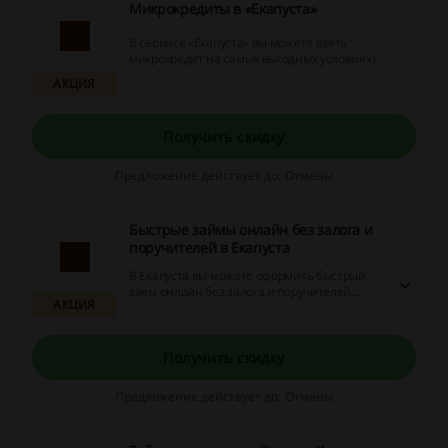
Микрокредиты в «Екапуста»
В сервисе «Екапуста» вы можете взять
микрокредит на самых выгодных условиях!
АКЦИЯ
Получить скидку
Предложение действует до: Отмены
Быстрые займы онлайн без залога и
поручителей в Екапуста
В Екапуста вы можете оформить быстрый
заём онлайн без залога и поручителей.
АКЦИЯ
Перейдите по ссылке и получите деньги на
любые цели прямо сейчас!
Получить скидку
Предложение действует до: Отмены