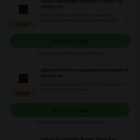
Займы переводом «Золотая Корона» на
«Екапуста»
Всего 10 минут на заполнение заявки на
займ и вы моментально получаете перевод
АКЦИЯ
через систему «Золотая Корона» от
«Екапуста».
Получить скидку
Предложение действует до: Отмены
«Деньги быстро» на выгодных условиях от
«Екапуста»
Возьмите деньги в долг на сайте e-kapusta.ru по
самым выгодным условиям!
АКЦИЯ
Получить скидку
Предложение действует до: Отмены
Займы на кошелёк Яндекс.Деньги от