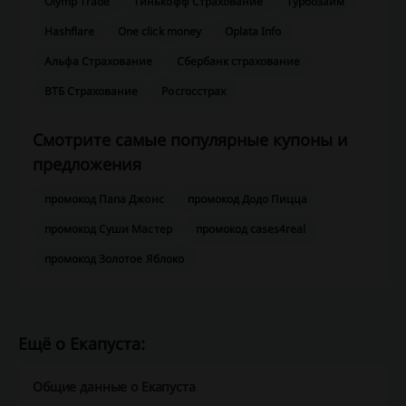
Olymp Trade
Тинькофф Страхование
Турбозайм
Hashflare
One click money
Oplata Info
Альфа Страхование
Сбербанк страхование
ВТБ Страхование
Росгосстрах
Смотрите самые популярные купоны и
предложения
промокод Папа Джонс
промокод Додо Пицца
промокод Суши Мастер
промокод cases4real
промокод Золотое Яблоко
Ещё о Екапуста:
Общие данные о Екапуста