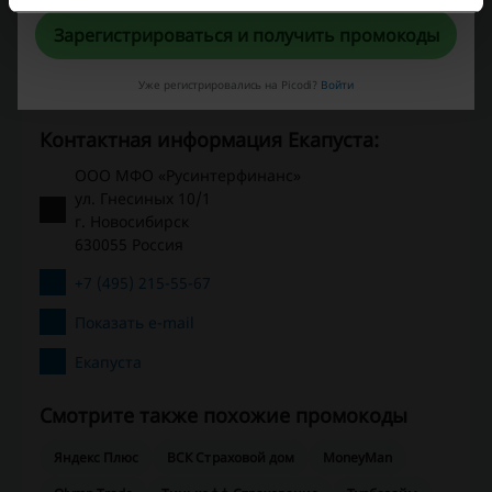
Рейтинг скидочных кодов для Екапуста
Зарегистрироваться и получить промокоды
Уже регистрировались на Picodi?
Войти
Средний рейтинг: 4.15, основан на 344 голосах
Контактная информация Екапуста:
ООО МФО «Русинтерфинанс»
ул. Гнесиных 10/1
г. Новосибирск
630055 Россия
+7 (495) 215-55-67
Показать e-mail
Екапуста
Смотрите также похожие промокоды
Яндекс Плюс
ВСК Страховой дом
MoneyMan