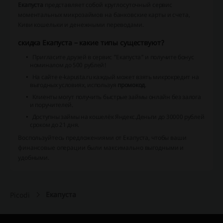
Екапуста
представляет собой круглосуточный сервис
моментальных микрозаймов на банковские карты и счета,
Киви кошельки и денежными переводами.
скидка Екапуста – какие типы существуют?
Пригласите друзей в сервис "Екапуста" и получите бонус
номиналом до 500 рублей!
На сайте e-kapusta.ru каждый может взять микрокредит на
выгодных условиях, используя
промокод
.
Клиенты могут получить быстрые займы онлайн без залога
и поручителей.
Доступны займы на кошелёк Яндекс.Деньги до 30000 рублей
сроком до 21 дня.
Воспользуйтесь предложениями от Екапуста, чтобы ваши
финансовые операции были максимально выгодными и
удобными.
Екапуста
Picodi