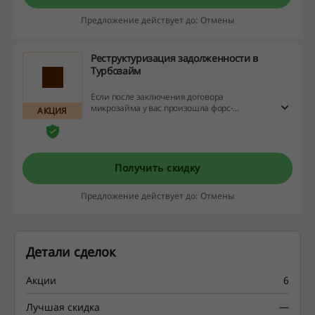
Предложение действует до: Отмены
Реструктуризация задолженности в
Турбозайм
Если после заключения договора
микрозайма у вас произошла форс-
АКЦИЯ
мажорная ситуация, вы можете
воспользоваться реструктуризацией
задолженности — приостановкой
процентов и пеней после подписания
соглашения о расторжении договора займа.
Получить скидку
Более детальную информацию можно
получить, позвонив на горячую линию
Предложение действует до: Отмены
Турбозайм.
Детали сделок
Акции
6
Лучшая скидка
—