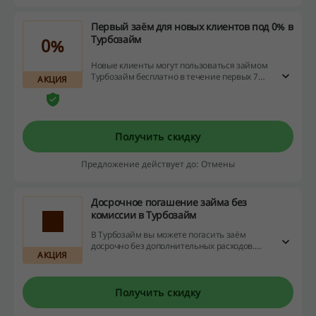
Первый заём для новых клиентов под 0% в
Турбозайм
0%
Новые клиенты могут пользоваться займом
Турбозайм бесплатно в течение первых 7
АКЦИЯ
дней. Оставьте заявку онлайн прямо сейчас
и получите деньги на любые цели!
Получить скидку
Предложение действует до: Отмены
Досрочное погашение займа без
комиссии в Турбозайм
В Турбозайм вы можете погасить заём
досрочно без дополнительных расходов.
АКЦИЯ
При досрочном погашении вы заплатите
только за фактическое время
использование кредита.
Получить скидку