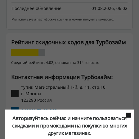
Последнее обновление
01.08.2026, 06:02
Мы используем партнёрские ссылки и можем получить комиссию.
Рейтинг скидочных кодов для Турбозайм
Средний рейтинг: 4.02, основан на 314 голосах
Контактная информация Турбозайм:
тупик Магистральный 1-й, д. 11, стр.10
г. Москва
123290 Россия
8 (800) 77-00-200
Авторизуйтесь сейчас и начните пользоваться
Показать e-mail
скидками и промокодами на покупки во многих
других магазинах.
Турбозайм