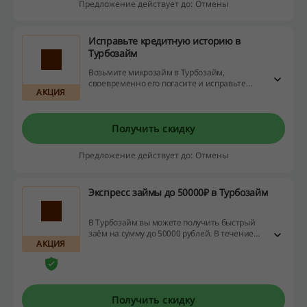
Предложение действует до: Отмены
Исправьте кредитную историю в
Турбозайм
Возьмите микрозайм в Турбозайм,
своевременно его погасите и исправьте
АКЦИЯ
вашу кредитную историю благодаря
Турбозайм. Не упустите возможность и
воспользуйтесь выгодным предложением
прямо сейчас!
Получить скидку
Предложение действует до: Отмены
Экспресс займы до 50000₽ в Турбозайм
В Турбозайм вы можете получить быстрый
заём на сумму до 50000 рублей. В течение
АКЦИЯ
первых семи дней пользования новые
клиенты пользуются деньгами без
комиссии. Перейдите по ссылке и
воспользуйтесь предложением прямо
сейчас!
Получить скидку