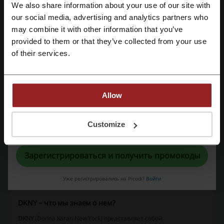
We also share information about your use of our site with
lady & gentleman CITY
Снежная королева
LC Waikiki
our social media, advertising and analytics partners who
Зарегистрироваться через Google
Zara
Pull&Bear
Guess
Oysho
Farfetch
may combine it with other information that you’ve
Bershka
provided to them or that they’ve collected from your use
Зарегистрироваться с помощью e-mail
of their services.
Смотрите самые популярные купоны и
предложения
Allow
промокод Uber
промокод Oplata Info
промокод Adguard
промокод Google Play
Регистрируясь, вы подтверждаете, что прочитали и приняли
Customize
«
Пользовательское соглашение
» и «
Условия обработки персональных
промокод Додо Пицца
данных
».
Зарегистрироваться и получить промокоды
Ещё о DKNY:
Уже регистрировались на Picodi?
Войти
DKNY – что мы знаем о нем?
DKNY
(Donna Karan New York) представляет собой