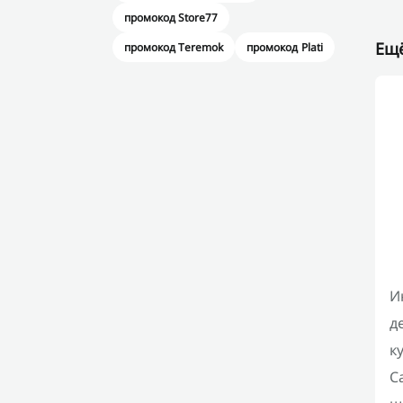
промокод Store77
Ещё
промокод Teremok
промокод Plati
И
д
к
С