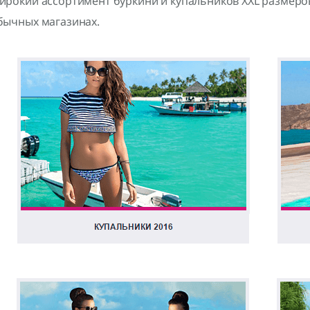
ирокий ассортимент буркини и купальников XXL размеров,
бычных магазинах.