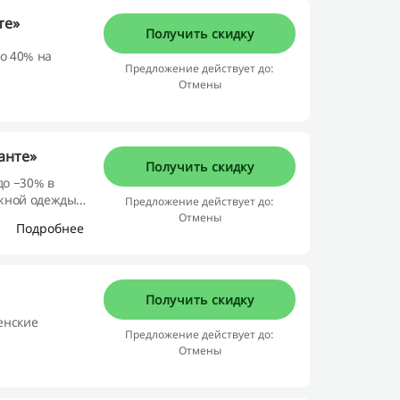
те»
Получить скидку
о 40% на
Предложение действует до:
Отмены
анте»
Получить скидку
до −30% в
яжной одежды
Предложение действует до:
Отмены
Подробнее
Получить скидку
енские
Предложение действует до:
Отмены