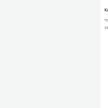
К
Ч
з