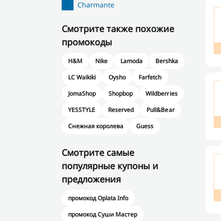
Charmante
Смотрите также похожие
промокоды
H&M
Nike
Lamoda
Bershka
LC Waikiki
Oysho
Farfetch
JomaShop
Shopbop
Wildberries
YESSTYLE
Reserved
Pull&Bear
Снежная королева
Guess
Смотрите самые
популярные купоны и
предложения
промокод Oplata Info
промокод Суши Мастер