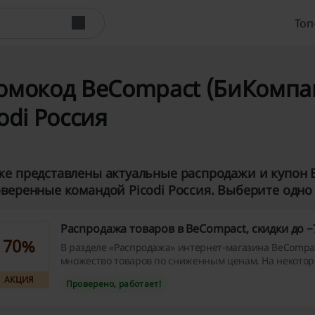
Топ
омокод BeCompact (БиКомпакт)
odi Россия
е представлены актуальные распродажи и купон 
веренные командой Picodi Россия. Выберите одно 
Распродажа товаров в BeCompact, скидки до 
70%
В разделе «Распродажа» интернет-магазина BeCompa
множество товаров по сниженным ценам. На некото
скидка достигает 70%!
АКЦИЯ
Проверено, работает!