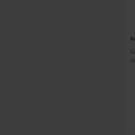
К
С
о