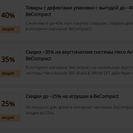
Товары с дефектами упаковки с выгодой до −4
40%
BeCompact
Сэкономьте до 40% при покупке товаров с повреждён
в интернет-магазине BeCompact!
АКЦИЯ
Скидка −35% на акустические системы Heco As
35%
BeCompact
В интернет-магазине BeCompact на напольные акуст
системы Heco Ascada 600 Black & White SET действует 
АКЦИЯ
Скидки до −25% на игрушки в BeCompact
25%
На игрушки для детей в интернет-магазине BeCompac
скидки до 25%.
АКЦИЯ