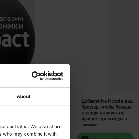
About
Добавляйте Picodi в ваш
браузер, чтобы больше
никогда не упустить
лучшие промокоды и
ной и бытовой техники.
скидки!
se our traffic. We also share
ers who may combine it with