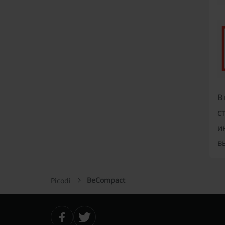
В
с
и
в
BeCompact
Picodi