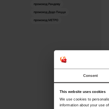
промокод Рандеву
промокод Додо Пицца
промокод МЕТРО
Consent
О
This website uses cookies
B
We use cookies to personalis
information about your use of
К