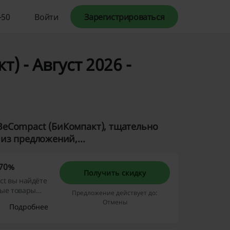
-50
Войти
Зарегистрироваться
 - Август 2026 -
BeCompact (БиКомпакт), тщательно
из предложений,...
−70%
Получить скидку
ct вы найдёте
рые товары
Предложение действует до:
Отмены
Подробнее