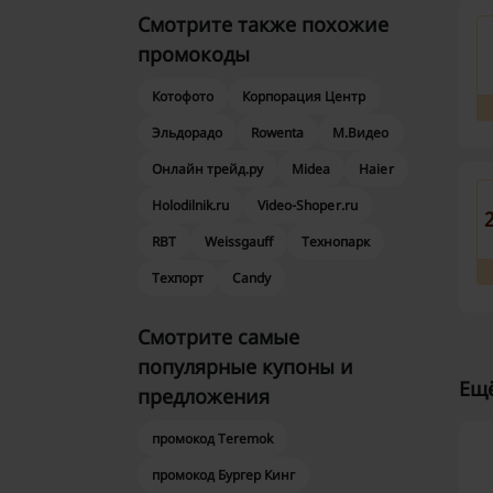
Смотрите также похожие
промокоды
Котофото
Корпорация Центр
Эльдорадо
Rowenta
М.Видео
Онлайн трейд.ру
Midea
Haier
Holodilnik.ru
Video-Shoper.ru
RBT
Weissgauff
Технопарк
Техпорт
Candy
Смотрите самые
популярные купоны и
Ещё
предложения
промокод Teremok
промокод Бургер Кинг