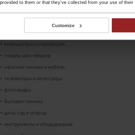
 provided to them or that they’ve collected from your use of their
 официальном интернет-магазине вы найдёте следующие
ноутбуки и аксессуары
Customize
смартфоны и планшеты
компьютеры и периферия
товары для геймров
офисная техника и мебель
телевизоры и аксессуары
фото-видео
бытовая техника
дача, сад и огород
инструменты и оборудование