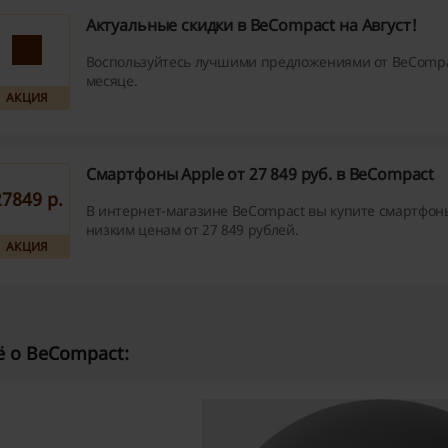
Актуальные скидки в BeCompact на Август!
Воспользуйтесь лучшими предложениями от BeCompa
месяце.
АКЦИЯ
Смартфоны Apple от 27 849 руб. в BeCompact
27849 p.
В интернет-магазине BeCompact вы купите смартфон
низким ценам от 27 849 рублей.
АКЦИЯ
 о BeCompact: