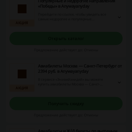
Популярные и недорогие направления
«Победы» в Anywayanyday
Перейдите по ссылке, чтобы увидеть все
самые недорогие и популярные
АКЦИЯ
направления рейсов авиакомпании
«Победы», которые можно купить через
Anywayanyday. Не упустите возможность и
воспользуйтесь предложением прямо
Открыть каталог
сейчас!
Предложение действует до: Отмены
Авиабилеты Москва — Санкт-Петербург от
2394 руб. в Anywayanyday
В сервисе «Энивейэнидей» вы можете
купить авиабилеты Москва — Санкт-
АКЦИЯ
Петербург по доступным ценам — уже от
2394 рублей.
Получить скидку
Предложение действует до: Отмены
Авиабилеты и Ж/Д билеты по выгодным