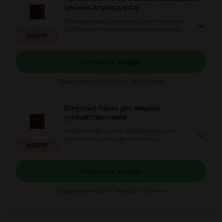
ценам в Anywayanyday
Проверьте выгодные цены авиабилетов и
Ж/Д билетов по разным направлениям в
АКЦИЯ
сервисе Энивейэнидей.
Получить скидку
Предложение действует до: Отмены
Бонусные баллы для заядлых
путешественников
Участвуя в бонусной программе на сайте
anywayanyday.com, вы получаете
АКЦИЯ
дополнительные скидки на билеты,
бонусные рубли на дальнейшие
путешествия и специальные промокоды,
чтобы экономить средства, ане
Получить скидку
впечатления!
Предложение действует до: Отмены