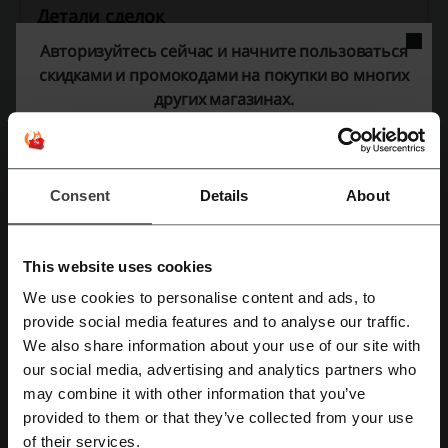
Детали сделок
Авторизуйтесь сейчас и начните пользоваться
Акции
7
скидками и промокодами на покупки во многих
Лучшая скидка
—
других магазинах.
Последнее обновление
05.06.2024, 17:25
Мы используем партнёрские ссылки и можем получить комиссию.
Consent
Details
About
Рейтинг скидочных кодов для
Anywayanyday
This website uses cookies
We use cookies to personalise content and ads, to
provide social media features and to analyse our traffic.
Зарегистрироваться через Facebook
Средний рейтинг: 4.13, основан на 343 голосах
We also share information about your use of our site with
our social media, advertising and analytics partners who
Контактная информация Anywayanyday:
Зарегистрироваться через Google
may combine it with other information that you’ve
ООО Букбилет
provided to them or that they’ve collected from your use
Дербеневская наб., д.7 стр.12
Зарегистрироваться с помощью e-mail
of their services.