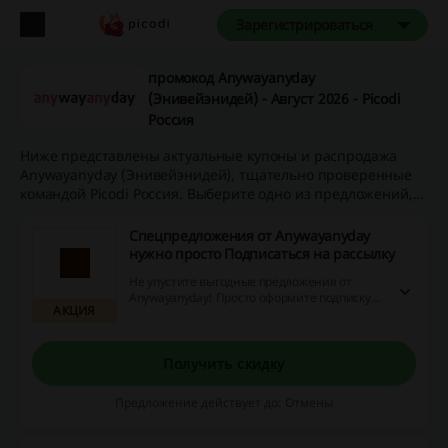
Зарегистрироваться
промокод Anywayanyday
(Энивейэнидей) - Август 2026 - Picodi
Россия
Ниже представлены актуальные купоны и распродажа
Anywayanyday (Энивейэнидей), тщательно проверенные
командой Picodi Россия. Выберите одно из предложений,...
Спецпредложения от Anywayanyday
нужно просто Подписаться на рассылку
Не упустите выгодные предложения от
Anywayanyday! Просто оформите подписку
АКЦИЯ
на рассылку и получите доступ к
уникальным скидкам, акциям и возврату
наличных. Присоединяйтесь прямо сейчас и
совершайте покупки с выгодой!
Получить скидку
Предложение действует до: Отмены