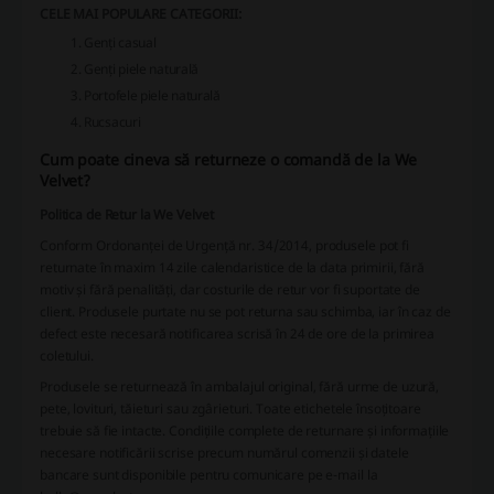
CELE MAI POPULARE CATEGORII:
Genți casual
Genți piele naturală
Portofele piele naturală
Rucsacuri
Cum poate cineva să returneze o comandă de la We
Velvet?
Politica de Retur la We Velvet
Conform
Ordonanței de Urgență nr. 34/2014
, produsele pot fi
returnate în maxim 14 zile calendaristice de la data primirii, fără
motiv și fără penalități, dar costurile de retur vor fi suportate de
client. Produsele purtate nu se pot returna sau schimba, iar în caz de
defect este necesară notificarea scrisă în 24 de ore de la primirea
coletului.
Produsele se returnează în ambalajul original, fără urme de uzură,
pete, lovituri, tăieturi sau zgârieturi. Toate etichetele însoțitoare
trebuie să fie intacte. Condițiile complete de returnare și informațiile
necesare notificării scrise precum numărul comenzii și datele
bancare sunt disponibile pentru comunicare pe e-mail la