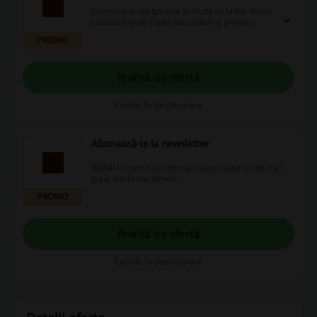
Cumpără acum borsete la modă de la We Velvet
și bucură-te de super discounturi și prețuri
începând de la 49 lei!
PROMO
Profită de ofertă
Expiră: În desfășurare
Abonează-te la newsletter
Rămâi la curent cu cele mai noi produse și cele mai
bune oferte We Velvet!
PROMO
Profită de ofertă
Expiră: În desfășurare