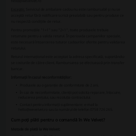
hello@wevelvet.ro
Excepții:
Serviciul de ambalare cadou nu este rambursabil și nu se
acceptă retur fără notificare scrisă prealabilă sau pentru produse ce
nu respectă condițiile de retur.
Pentru promoțiile "1+1" sau "2+1", toate produsele trebuie
returnate pentru a valida returul. În perioada campaniilor speciale,
este necesară întoarcerea tuturor cadourilor oferite pentru validarea
returului.
Returul internațional este acceptat la adresa specificată, suportându-
se costurile de către client. Rambursarea se efectuează prin transfer
bancar.
Informații în cazul neconformităților:
Produsele au o garanție de conformitate de 2 ani.
În caz de neconformitate, clienții pot solicita reparare, înlocuire,
reducerea prețului, sau rezoluția contractului.
Contact pentru informații suplimentare: e-mail la
hello@wevelvet.ro sau la numărul de telefon 0758 726 265.
Cum poți plăti pentru o comandă în We Velvet?
Metode de plată la We Velvet: