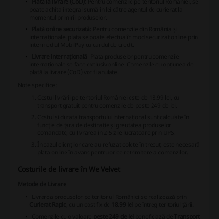
Plata la livrare (CoD):
Pentru comenzile pe teritoriul României, se
poate achita integral sumă în lei către agentul de curierat la
momentul primirii produselor.
Plată online securizată:
Pentru comenzile din România și
internaționale, plata se poate efectua în mod securizat online prin
intermediul MobilPay cu cardul de credit.
Livrare internațională:
Plata produselor pentru comenzile
internaționale se face exclusiv online
. Comenzile cu opțiunea de
plată la livrare (CoD) vor fi anulate.
Note specifice:
Costul livrării pe teritoriul României este de 18.99 lei, cu
transport gratuit pentru comenzile de peste 249 de lei.
Costul și durata transportului internațional sunt calculate în
funcție de țara de destinație și greutatea produselor
comandate, cu livrarea în 2-5 zile lucrătoare prin UPS.
În cazul clienților care au refuzat colete în trecut, este necesară
plata online în avans pentru orice retrimitere a comenzilor.
Costurile de livrare în We Velvet
Metode de Livrare
Livrarea produselor pe teritoriul României se realizează prin
Curierat Rapid
, cu un cost fix de
18.99 lei
pe întreg teritoriul țării.
Comenzile cu o valoare
peste 249 de lei
beneficiază de
Transport