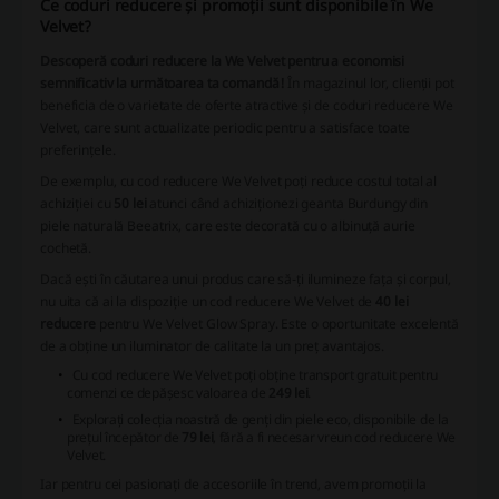
Ce coduri reducere și promoții sunt disponibile în We
Velvet?
Descoperă coduri reducere la We Velvet pentru a economisi
semnificativ la următoarea ta comandă!
În magazinul lor, clienții pot
beneficia de o varietate de oferte atractive și de coduri reducere We
Velvet, care sunt actualizate periodic pentru a satisface toate
preferințele.
De exemplu, cu cod reducere We Velvet poți reduce costul total al
achiziției cu
50 lei
atunci când achiziționezi geanta Burdungy din
piele naturală Beeatrix, care este decorată cu o albinuță aurie
cochetă.
Dacă ești în căutarea unui produs care să-ți ilumineze fața și corpul,
nu uita că ai la dispoziție un cod reducere We Velvet de
40 lei
reducere
pentru We Velvet Glow Spray. Este o oportunitate excelentă
de a obține un iluminator de calitate la un preț avantajos.
Cu cod reducere We Velvet poți obține transport gratuit pentru
comenzi ce depășesc valoarea de
249 lei
.
Explorați colecția noastră de genți din piele eco, disponibile de la
prețul începător de
79 lei
, fără a fi necesar vreun cod reducere We
Velvet.
Iar pentru cei pasionați de accesoriile în trend, avem promoții la