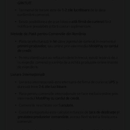
GRATUIT
.
Termenul de livrare este de
1-2 zile lucrătoare
de la data
confirmării comenzii.
Există posibilitatea de a se folosi o
altă firmă de curierat
fără
notificare prealabilă și fără costuri suplimentare.
Metode de Plată pentru Comenzile din România
Plata se efectuează în
lei
către agentul de curierat în momentul
primirii produselor
, sau online prin intermediul
MobilPay cu cardul
de credit
.
Pentru clienții care au refuzat colete în trecut, există rezerva de a
nu expedia comenzi şi cerința de a achita produsele online înainte
de expediere.
Livrare Internațională
Livrarea internațională este efectuată de firma de curierat
UPS
și
durează între
2-6 zile lucrătoare
.
Plata pentru comenzile internaționale se face exclusiv online prin
intermediul
MobilPay cu cardul de credit
.
Comenzile neachitate vor fi
anulate
.
Costul transportului este calculat în funcție de
țara de destinație și
greutatea produselor comandate
, acesta fiind vizibil la finalizarea
comenzii.