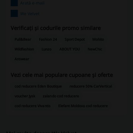
Arată e-mail
We Velvet
Verificați și codurile promo similare
Pull&Bear
Fashion 24
Sport Depot
Mohito
Wildfashion
Lunzo
ABOUT YOU
NewChic
Answear
Vezi cele mai populare cupoane și oferte
cod reducere Eden Boutique
reducere 50% CarVertical
voucher Jysk
zalando cod reducere
cod reducere Vivantis
Elefant Moldova cod reducere