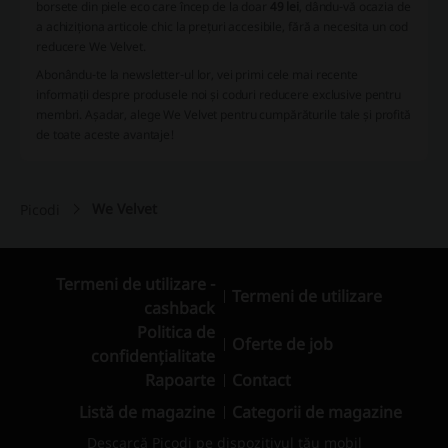
borsete din piele eco care încep de la doar
49 lei
, dându-vă ocazia de
a achiziționa articole chic la prețuri accesibile, fără a necesita un cod
reducere We Velvet.
Abonându-te la newsletter-ul lor, vei primi cele mai recente
informații despre produsele noi și coduri reducere exclusive pentru
membri. Așadar, alege We Velvet pentru cumpărăturile tale și profită
de toate aceste avantaje!
We Velvet
Picodi
Termeni de utilizare -
Termeni de utilizare
cashback
Politica de
Oferte de job
confidențialitate
Rapoarte
Contact
Listă de magazine
Categorii de magazine
Descarcă Picodi pe dispozitivul tău mobil