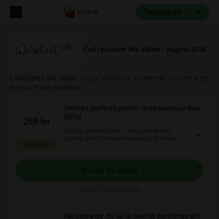
Înregistrare
Cod reducere We Velvet - August 2026
Explorează We Velvet coduri reducere și ofertele – verificat de
echipa Picodi România
Gentuța perfectă pentru orice ocazie la doar
269lei
269 lei
Gentuța perfectă pentru orice ocazie, este
cochetă, are dimensiunile ideale și pentru un
PROMO
plus de drăgălășenie, pe partea din față este
decorată cu o albinuță aurie.
Profită de ofertă
Expiră: În desfășurare
Reducere de -50 lei la Geantă Burdungy din