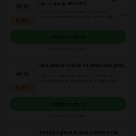
piele naturală BEEATRIX
50 lei
Cauți gentuța perfectă pentru orice ocazie?
Alege Beeatrix! Este cochetă, are dimensiunile
PROMO
ideale și pentru un plus de drăgălășenie, pe
partea din față este decorată cu o albinuță aurie.
Profită de ofertă
Expiră: În desfășurare
Reducere de -40 lei la We Velvet Glow Spray
40 lei
Acum beneficiezi de un discount de 40 lei la We
Verlvet Glow Spray, iluminator pentru față și corp!
PROMO
Profită de ofertă
Expiră: În desfășurare
Transport gratuit la toate comenzile mai