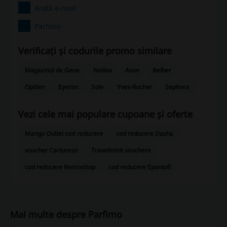
Arată e-mail
Parfimo
Verificați și codurile promo similare
Magazinul de Gene
Notino
Avon
Belher
Optilen
Eyerim
Sole
Yves-Rocher
Sephora
Vezi cele mai populare cupoane și oferte
Mango Outlet cod reducere
cod reducere Dasha
voucher Carturesti
Travelminit vouchere
cod reducere Remixshop
cod reducere Epantofi
Mai multe despre Parfimo