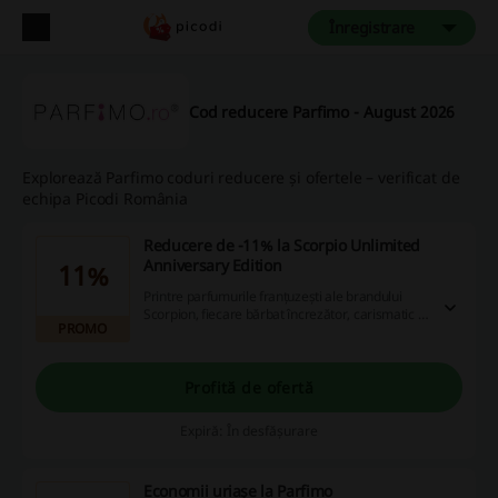
Înregistrare
Cod reducere Parfimo - August 2026
Explorează Parfimo coduri reducere și ofertele – verificat de
echipa Picodi România
Reducere de -11% la Scorpio Unlimited
Anniversary Edition
11%
Printre parfumurile franțuzești ale brandului
Scorpion, fiecare bărbat încrezător, carismatic și
PROMO
modern care trăiește la intensitate 100% își va
găsi parfumul preferat. În funcție de stilul dvs, vă
va însoți la muncă, la sport și la activități sociale.
Valoarea adăugată a compozițiilor diferite de
Profită de ofertă
parfum de la Scorpio sunt flacoanele aurii, care
demonstrează întotdeauna bunul gust. Încercați
Expiră: În desfășurare
un flacon deosebit care vă poate seduce
simțurile și intensifică experiența.
Economii uriașe la Parfimo