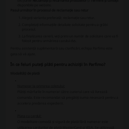
secțiunile
Reclamații și returnarea produselor
și
Termeni și condiții
disponibile pe website.
Pasul următor în procesul de reclamație sau retur
Alegeți varianta preferată: reclamație sau retur.
Completați informațiile detaliate solicitate pentru a grăbi
procesul.
La finalizarea cererii, veți primi un număr de solicitare care va fi
folosit pentru urmărirea cazului dvs.
Pentru asistență suplimentară sau clarificări, echipa Parfimo este
gata să vă ajute.
În ce feluri puteți plăti pentru achiziții în Parfimo?
Modalități de plată
Numerar la primirea coletului:
Plătiți mărfurile în numerar către curierul care vă livrează
comanda. Este recomandat să pregătiți suma necesară pentru a
accelera predarea expedierii.
Plata cu cardul:
O modalitate comodă și sigură de plată fără numerar este
utilizarea cardurilor de plată MasterCard și VISA. Se utilizează