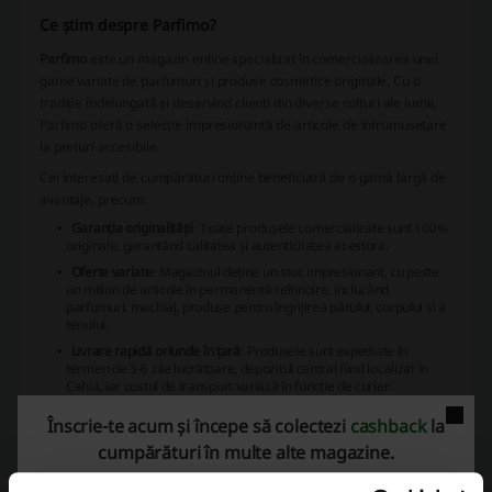
Ce știm despre Parfimo?
Parfimo
este un magazin online specializat în comercializarea unei
game variate de parfumuri și produse cosmetice originale. Cu o
tradiție îndelungată și deservind clienți din diverse colțuri ale lumii,
Parfimo oferă o selecție impresionantă de articole de înfrumusețare
la prețuri accesibile.
Cei interesați de cumpărături online beneficiază de o gamă largă de
avantaje, precum:
Garanția originalității
: Toate produsele comercializate sunt 100%
originale, garantând calitatea și autenticitatea acestora.
Oferte variate
: Magazinul deține un stoc impresionant, cu peste
un milion de articole în permanentă reînnoire, incluzând
parfumuri, machiaj, produse pentru îngrijirea părului, corpului și a
tenului.
Livrare rapidă oriunde în țară
: Produsele sunt expediate în
termen de 3-6 zile lucrătoare, depozitul central fiind localizat în
Cehia, iar costul de transport variază în funcție de curier.
Costuri de transport avantajoase
: Tarifele de livrare încep de la
Înscrie-te acum și începe să colectezi
cashback
la
9.90 LEI, asigurând un raport calitate-preț optim pentru clienți.
cumpărături în multe alte magazine.
Ușurința în cumpărare
: Procesul de achiziție este simplificat,
permițând utilizatorilor să finalizeze rapid și eficient comanda.