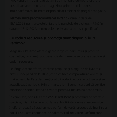
TVA. Pentru întrebări sau detalii suplimentare, cumpărătorul are
posibilitatea de a contacta magazinul prin e-mail la adresa
info@parfimo.ro, în limita disponibilității ofertei de preț din magazin.
Termen limită pentru garantarea livrării:
- Până în data de
15.12.2023
pentru coletele livrate la punctele de pick-up;
- Până în
data de
13.12.2023
pentru coletele livrate la adresa specificată.
Ce coduri reducere și promoții sunt disponibile în
Parfimo?
Magazinul Parfimo oferă o gamă largă de parfumuri și produse
cosmetice, iar clienții pot beneficia de numeroase oferte speciale și
coduri reducere
.
Pe lângă aceste oferte, Parfimo propune și o opțiune de livrare cu
prețuri începând de la 10 lei, ceea ce face cumpărăturile online și
mai accesibile. Este de menționat că
coduri reducere
pot varia și se
actualizează periodic. Prin urmare, clienţii sunt încurajaţi să verifice
constant disponibilitatea acestora pentru a maximiza economiile.
În concluzie, prin utilizarea
coduri reducere
și profitând de ofertele
speciale, clienții Parfimo pot face achiziții inteligente și economice.
Indiferent dacă căutați un nou parfum de vară, produse de îngrijire a
părului sau alte cosmetice de calitate,
cod reducere Parfimo
sunt