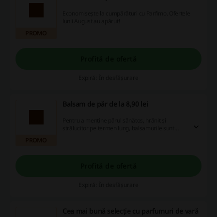
Economisește la cumpărături cu Parfimo. Ofertele
lunii August au apărut!
PROMO
Profită de ofertă
Expiră: În desfășurare
Balsam de păr de la 8,90 lei
Pentru a menține părul sănătos, hrănit și
strălucitor pe termen lung, balsamurile sunt
produsele complementare ideale pentru
PROMO
șampon care au grijă de părul uscat, deteriorat,
fin, gras sau vopsit. Un balsam este un adevărat
atu pentru a menține părul strălucitor și sănătos
Profită de ofertă
mult timp.
Expiră: În desfășurare
Cea mai bună selecție cu parfumuri de vară