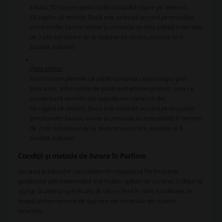
soluția 3D-Secure pentru plăți cu cardul sigure pe Internet.
Vă rugăm să rețineți:
Dacă este selectat un card pentru plata
prin transfer bancar online și comanda nu este plătită în termen
de 2 zile lucrătoare de la depunerea cererii, aceasta va fi
anulată automat.
Plata online:
Acest sistem permite să plătiți comanda rapid și sigur prin
banca dvs. Informațiile de plată sunt primite prompt, ceea ce
accelerează semnificativ expedierea comenzii dvs.
Vă rugăm să rețineți:
Dacă este selectat un card pentru plata
prin transfer bancar online și comanda nu este plătită în termen
de 2 zile lucrătoare de la depunerea cererii, aceasta va fi
anulată automat.
Condiții și metode de livrare în Parfimo
Livrarea produselor comandate din magazinul Parfimo este
gestionată prin intermediul mai multor opțiuni de curierat. Coletul va
ajunge la adresa specificată de către client în zilele lucrătoare, în
timpul orelor normale de operare ale serviciilor de curierat
selectate.