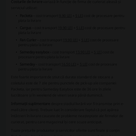
Costurile de livrare
variază în funcție de firma de curierat aleasă și
serviciul utilizat:
Packeta
– cost transport
9.90 LEI
+
5 LEI
cost de procesare pentru
plata la livrare
Cargus
– cost transport
19.90 LEI
+
5 LEI
cost de procesare pentru
plata la livrare
Fan Curier
– cost transport
19.90 LEI
+
5 LEI
cost de procesare
pentru plata la livrare
Sameday easybox
– cost transport
13.90 LEI
+
5 LEI
cost de
procesare pentru plata la livrare
Sameday
– cost transport
16.50 LEI
+
5 LEI
cost de procesare
pentru plata la livrare
Este foarte important de știut că
durata standard de stocare a
coletului este de 7 zile
pentru punctele de pick-up ale companiei
Packeta, iar pentru Sameday Easybox este de
36 ore în zilele
lucrătoare și în weekend de vineri seara până duminică
.
Informații suplimentare
despre stadiul livrării vor fi transmise prin e-
mail către clienți. Trebuie luat în considerare faptul că pot apărea
întârzieri în livrare cauzate de probleme neașteptate ale firmelor de
curierat, pentru care magazinul își cere scuze anticipat.
Toate prețurile produselor și serviciilor oferite sunt finale și conțin