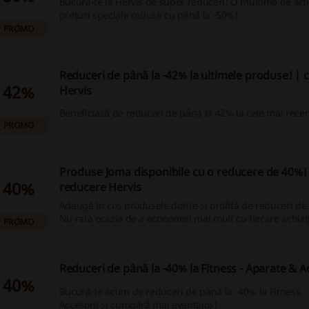
Bucură-te la Hervis de super reduceri! O mulțime de art
prețuri speciale reduse cu până la -50%!
PROMO
Reduceri de până la -42% la ultimele produse! |
42%
Hervis
Beneficiază de reduceri de până la 42% la cele mai rece
PROMO
Produse Joma disponibile cu o reducere de 40%!
40%
reducere Hervis
Adaugă în coș produsele dorite și profită de reduceri de
Nu rata ocazia de a economisi mai mult cu fiecare achiziț
PROMO
Reduceri de până la -40% la Fitness - Aparate & A
40%
Bucură-te acum de reduceri de până la -40% la Fitness -
Accesorii și cumpără mai avantajos!