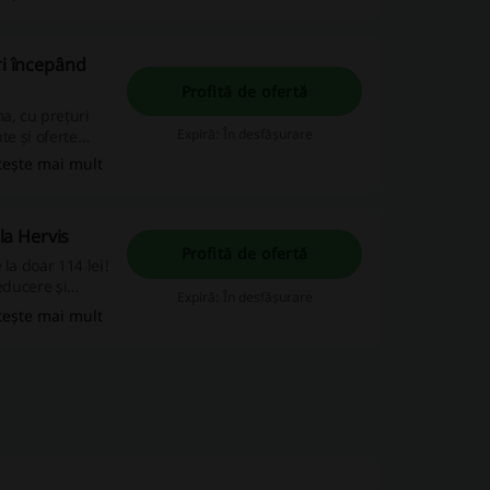
ri începând
Profită de ofertă
a, cu prețuri
Expiră: În desfășurare
te și oferte
tește mai mult
la Hervis
Profită de ofertă
la doar 114 lei!
educere și
Expiră: În desfășurare
e!
tește mai mult