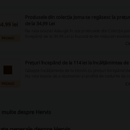
Produsele din colecția Joma se regăsesc la prețu
de la 34,99 Lei
34.99 lei
Nu rata ocazia! Adaugă în coș produsele din Colecția Jom
începând de la 34.99 Lei și bucură-te de reduceri excelen
PROMO
avantajoase pentru cumpărături online!
Ci
Prețuri începând de la 114 lei la încălțămintea de 
Găsește încălțăminte de la Hervis cu prețuri începând de 
Nu rata ocazia de a economisi și profită de codurile de r
promoțiile noastre pentru achiziții online mai avantajoas
Ci
PROMO
 multe despre Hervis
ate generale despre Hervis