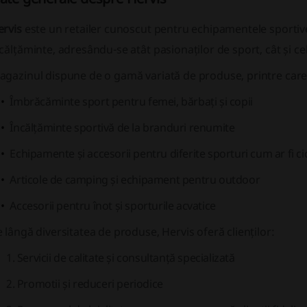
ervis
este un retailer cunoscut pentru echipamentele sportive
călțăminte, adresându-se atât pasionaților de sport, cât și celo
agazinul dispune de o gamă variată de produse, printre car
Îmbrăcăminte sport pentru femei, bărbați și copii
Încălțăminte sportivă de la branduri renumite
Echipamente și accesorii pentru diferite sporturi cum ar fi ci
Articole de camping și echipament pentru outdoor
Accesorii pentru înot și sporturile acvatice
 lângă diversitatea de produse, Hervis oferă clienților:
Servicii de calitate și consultanță specializată
Promotii și reduceri periodice