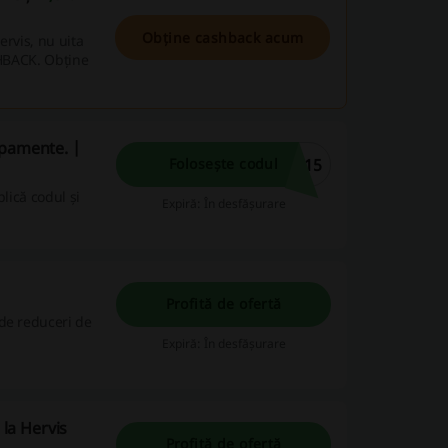
Obține cashback acum
ervis, nu uita
SHBACK. Obține
ipamente. |
B15
Folosește codul
lică codul și
Expiră: În desfășurare
Profită de ofertă
de reduceri de
Expiră: În desfășurare
 la Hervis
Profită de ofertă