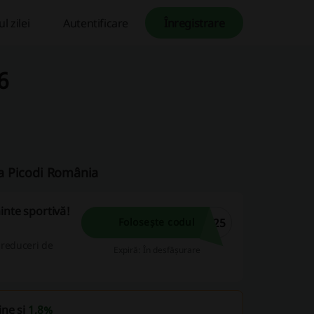
l zilei
Autentificare
Înregistrare
6
pa Picodi România
inte sportivă!
B25
Folosește codul
u reduceri de
Expiră: În desfășurare
ine și
1,8%