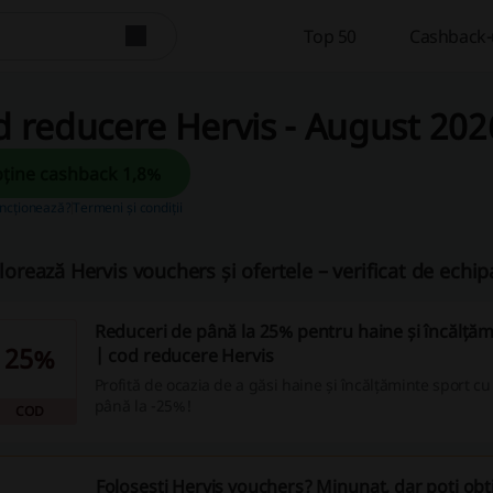
Top 50
Cashback-u
 reducere Hervis - August 202
Obține cashback 1,8%
ncționează?
Termeni și condiții
lorează Hervis vouchers și ofertele – verificat de echi
Reduceri de până la 25% pentru haine și încălțăm
25%
| cod reducere Hervis
Profită de ocazia de a găsi haine și încălțăminte sport c
până la -25%!
COD
Folosești Hervis vouchers? Minunat, dar poți obț