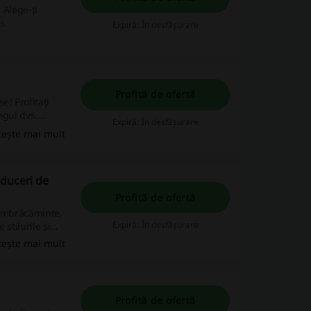
 Alege-ți
s.
Expiră: În desfășurare
Profită de ofertă
e! Profitați
ngul dvs.
Expiră: În desfășurare
tește mai mult
educeri de
Profită de ofertă
 îmbrăcăminte,
Expiră: În desfășurare
stilurile și
tește mai mult
Profită de ofertă