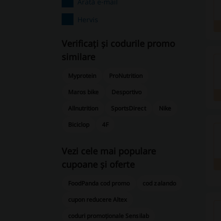
Arată e-mail
Hervis
Verificați și codurile promo
similare
Myprotein
ProNutrition
Maros bike
Desportivo
Allnutrition
SportsDirect
Nike
Biciclop
4F
Vezi cele mai populare
cupoane și oferte
FoodPanda cod promo
cod zalando
cupon reducere Altex
coduri promoționale Sensilab