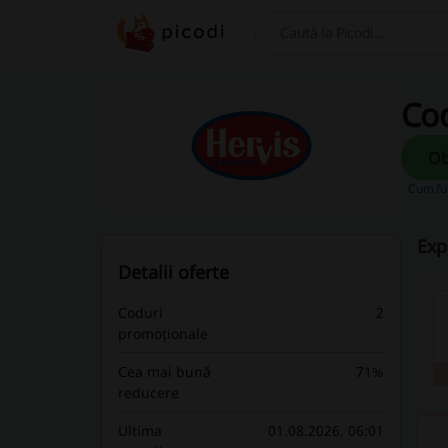
Caută
Cod
Cum fu
Exp
Detalii oferte
Coduri
2
promoționale
Cea mai bună
71%
reducere
Ultima
01.08.2026, 06:01