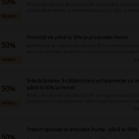
59%
Profită de reduceri de până la 59% la articolele selectate!
produsele preferate și economisește acum, doar la Hervi
PROMO
Promoții de până la 50% la produsele Hervis
50%
Beneficiază de reduceri de până la 50% la diverse produs
acum de promoții atractive și economisiți bani la shoppi
online!
Ci
PROMO
Îmbrăcăminte, încălțăminte și echipamente cu r
50%
până la 50% la Hervis
Profită de reduceri de până la 50% la o gamă variată de
încălțăminte și echipamente. Oferte speciale pentru toate 
PROMO
nevoile!
Ci
Prețuri speciale la articolele Puma - până la -50%
50%