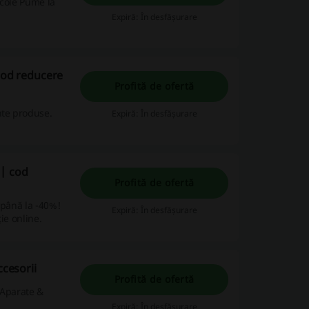
icole Pume la
Expiră: În desfășurare
 cod reducere
Profită de ofertă
nte produse.
Expiră: În desfășurare
 | cod
Profită de ofertă
 până la -40%!
Expiră: În desfășurare
ie online.
ccesorii
Profită de ofertă
 Aparate &
Expiră: În desfășurare