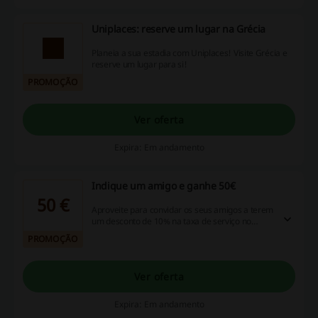
Uniplaces: reserve um lugar na Grécia
Planeia a sua estadia com Uniplaces! Visite Grécia e
reserve um lugar para si!
PROMOÇÃO
Ver oferta
Expira: Em andamento
Indique um amigo e ganhe 50€
50 €
Aproveite para convidar os seus amigos a terem
um desconto de 10% na taxa de serviço no
Uniplaces, e surpreenda-se com a oportunidade
PROMOÇÃO
de ganhar 50€ em dinheiro cada vez que um
deles fizer uma reserva. Aproveite já esses
benefícios incríveis com códigos de desconto,
Ver oferta
promoções e ofertas de reembolso! Não espere
mais, comece a beneficiar agora mesmo!
Expira: Em andamento