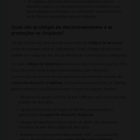
A Uniplaces tem total discricionariedade para tomar
decisões sobre a reclamação (incluindo o montante a ser
reembolsado ao Utilizador, se aplicável) e essas decisões
serão finais e vinculativas para o Utilizador.
Quais são os códigos de desconto existentes e as
promoções na Uniplaces?
Na loja Uniplaces, uma grande variedade de
códigos de desconto
estão disponíveis para os utilizadores. Estes
códigos de desconto
podem ser aplicados em várias ofertas de acomodações estudantis.
Um dos
códigos de desconto
oferece um desconto adicional de 10%.
Esse desconto extra é uma oportunidade imperdível para
economizar na reserva de um quarto ou apartamento através do
cupom de desconto Uniplaces
. Utilizando esse benefício, os clientes
podem diminuir significativamente o custo do aluguer mensal.
Reserve um quarto no Porto desde 199€ por mês com o uso dos
códigos de desconto
.
Opção de reservar um lugar em Berlim, aproveitando as
promoções do
cupom de desconto Uniplaces
.
Alugue um quarto em Faro a partir de 280€, com despesas
incluídas, através dos
códigos de desconto
.
Encontre um quarto em Lisboa desde 185€ - uma excelente
oferta disponibilizada pelo
cupom de desconto Uniplaces
.