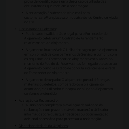
prova de identificação e uma descrição detalhada das
circunstâncias que rodeiam a reclamação.
A reclamação é submetida via e-mail para
customercare@uniplaces.com ou através do Centro de Ajuda
no site.
Circunstâncias Cobertas
:
Publicidade inválida: não é legal para o Fornecedor de
Alojamento celebrar um Contrato de Arrendamento
relativamente ao Alojamento.
Alojamento Inacessível: O Utilizador pagou pelo Alojamento
em conformidade com os Termos de Serviço, e cumpriu com
os requisitos do Fornecedor de Alojamento estipulados no
momento do Pedido de Reserva, mas foi negado o acesso ao
Alojamento como resultado de conduta intencional e errada
do Fornecedor de Alojamento.
Alojamento deturpado: O alojamento possui diferenças
materiais ou defeitos, comparado com o alojamento
anunciado, e o utilizador é incapaz de alugar o Alojamento
conforme pretendido.
Avaliação da Reclamação
:
A Uniplaces completará a avaliação da validade da
reclamação num prazo razoável e manterá o Utilizador
informado sobre quaisquer decisões ou documentação
adicional necessária para processar a reclamação.
Discricionariedade da Uniplaces
: