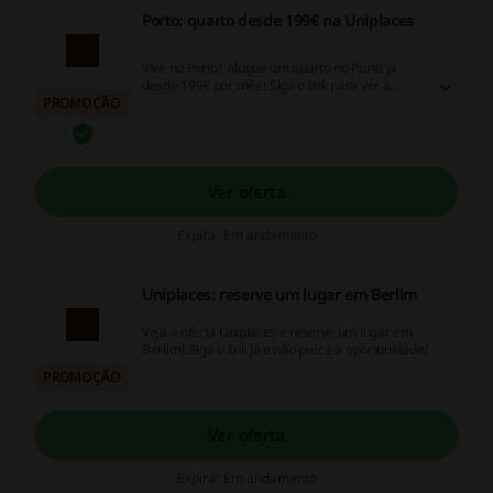
Porto: quarto desde 199€ na Uniplaces
Vive no Porto! Alugue um quarto no Porto já
desde 199€ por mês! Siga o link para ver a
PROMOÇÃO
oferta! Aproveite os preços baixos com a
Uniplaces!
Ver oferta
Expira: Em andamento
Uniplaces: reserve um lugar em Berlim
Veja a oferta Uniplaces e reserve um lugar em
Berlim! Siga o link já e não perca a oportunidade!
PROMOÇÃO
Ver oferta
Expira: Em andamento