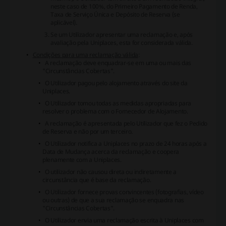
neste caso de 100%, do Primeiro Pagamento de Renda,
Taxa de Serviço Única e Depósito de Reserva (se
aplicável).
Se um Utilizador apresentar uma reclamação e, após
avaliação pela Uniplaces, esta for considerada válida.
Condições para uma reclamação válida
:
A reclamação deve enquadrar-se em uma ou mais das
"Circunstâncias Cobertas".
O Utilizador pagou pelo alojamento através do site da
Uniplaces.
O Utilizador tomou todas as medidas apropriadas para
resolver o problema com o Fornecedor de Alojamento.
A reclamação é apresentada pelo Utilizador que fez o Pedido
de Reserva e não por um terceiro.
O Utilizador notifica a Uniplaces no prazo de 24 horas após a
Data de Mudança acerca da reclamação e coopera
plenamente com a Uniplaces.
O utilizador não causou direta ou indiretamente a
circunstância que é base da reclamação.
O Utilizador fornece provas convincentes (fotografias, vídeo
ou outras) de que a sua reclamação se enquadra nas
"Circunstâncias Cobertas".
O Utilizador envia uma reclamação escrita à Uniplaces com