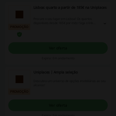
Lisboa: quarto a partir de 185€ na Uniplaces
Procure o seu lugar em Lisboa! Os quartos
disponíveis desde 185€ por mês! Siga o link
PROMOÇÃO
para ver as ofertas na Uniplaces!
Ver oferta
Expira: Em andamento
Uniplaces | Ampla seleção
Descubra um universo de opções imobiliárias ao seu
alcance!
PROMOÇÃO
Ver oferta
Expira: Em andamento