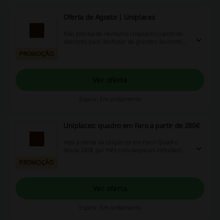
Oferta de Agosto | Uniplaces
Não precisa de nenhuma Uniplaces cupom de
desconto para desfrutar de grandes descontos
na Uniplaces.
PROMOÇÃO
Ver oferta
Expira: Em andamento
Uniplaces: quadro em Faro a partir de 280€
Veja a oferta da Uniplaces em Faro! Quadro
desde 280€ por mês com despesas incluidas!
Siga o link para ver os detalhes!
PROMOÇÃO
Ver oferta
Expira: Em andamento