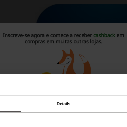
Inscreve-se agora e comece a receber
cashback
em
compras em muitas outras lojas.
Details
Registe-se no Facebook
Registe-se no Google