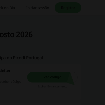
k do Dia
Iniciar sessão
Registar
osto 2026
ipa do Picodi Portugal
letter
Ver código
receber código
Expira: Em andamento