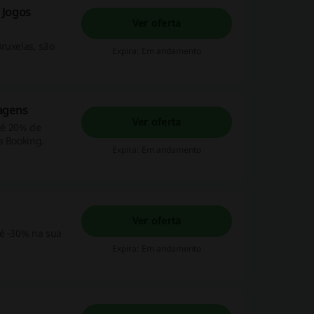
 Jogos
Ver oferta
ruxelas, são
Expira: Em andamento
agens
Ver oferta
té 20% de
a Booking.
Expira: Em andamento
Ver oferta
té -30% na sua
Expira: Em andamento