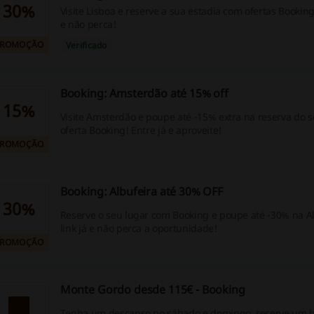
30%
Visite Lisboa e reserve a sua estadia com ofertas Booking!
e não perca!
PROMOÇÃO
Verificado
Booking: Amsterdão até 15% off
15%
Visite Amsterdão e poupe até -15% extra na reserva do 
oferta Booking! Entre já e aproveite!
PROMOÇÃO
Booking: Albufeira até 30% OFF
30%
Reserve o seu lugar com Booking e poupe até -30% na Al
link já e não perca a oportunidade!
PROMOÇÃO
Monte Gordo desde 115€ - Booking
Tenha um descanso no sábado e domingo, reserve um 