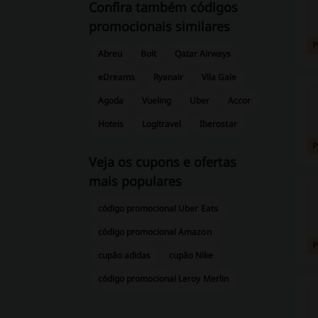
Confira também códigos
promocionais similares
Abreu
Bolt
Qatar Airways
eDreams
Ryanair
Vila Gale
Agoda
Vueling
Uber
Accor
Hoteis
Logitravel
Iberostar
Veja os cupons e ofertas
mais populares
código promocional Uber Eats
código promocional Amazon
cupão adidas
cupão Nike
código promocional Leroy Merlin