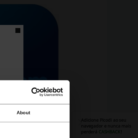
About
Adicione Picodi ao seu
navegador e nunca mais
perderá
CASHBACK
!