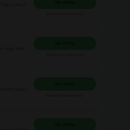
Ver oferta
 Siga o link já
Expira: Em andamento
Ver oferta
seu lugar com
Expira: Em andamento
Ver oferta
bufeira! Siga o
Expira: Em andamento
Ver oferta
hotel em Monte