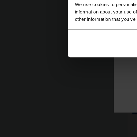
We use cookies to personalis
information about your use of
other information that you’ve
S
Se
p
o
d
n
Po