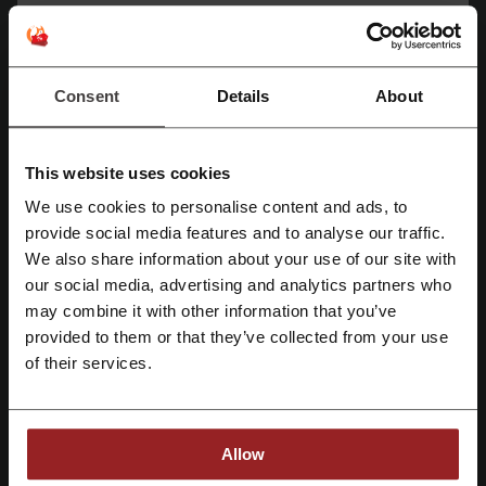
Ver o e-mail
Rumbo
Consent
Details
About
Confira também códigos promocionais
similares
Bolt
Accor
Uber
Iberostar
Booking
Agoda
This website uses cookies
Logitravel
Vueling
Qatar Airways
Ryanair
We use cookies to personalise content and ads, to
Registe-se no Facebook
provide social media features and to analyse our traffic.
eDreams
Vila Gale
Hoteis
Abreu
We also share information about your use of our site with
our social media, advertising and analytics partners who
Registe-se no Google
Veja os cupons e ofertas mais populares
may combine it with other information that you’ve
provided to them or that they’ve collected from your use
cupão Nike
desconto Aliexpress
Registe-se com email
of their services.
código promocional Decathlon
código promocional Sephora
cupão Burger King
Allow