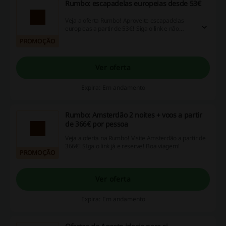
Rumbo: escapadelas europeias desde 53€
Veja a oferta Rumbo! Aproveite escapadelas
europieas a partir de 53€! Siga o link e não
perca a oprotunidade!
PROMOÇÃO
Ver oferta
Expira: Em andamento
Rumbo: Amsterdão 2 noites + voos a partir
de 366€ por pessoa
Veja a oferta na Rumbo! Visite Amsterdão a partir de
366€! SIga o link já e reserve! Boa viagem!
PROMOÇÃO
Ver oferta
Expira: Em andamento