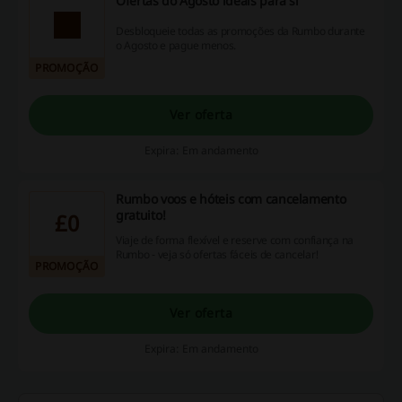
Ofertas do Agosto ideais para si
Desbloqueie todas as promoções da Rumbo durante
o Agosto e pague menos.
PROMOÇÃO
Ver oferta
Expira: Em andamento
Rumbo voos e hóteis com cancelamento
gratuito!
£0
Viaje de forma flexível e reserve com confiança na
Rumbo - veja só ofertas fáceis de cancelar!
PROMOÇÃO
Ver oferta
Expira: Em andamento