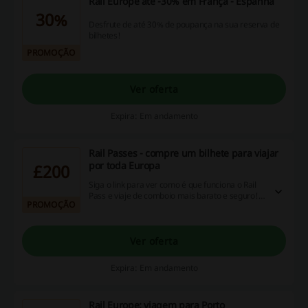
Rail Europe até -30% em França - Espanha
30%
Desfrute de até 30% de poupança na sua reserva de
bilhetes!
PROMOÇÃO
Ver oferta
Expira: Em andamento
Rail Passes - compre um bilhete para viajar
por toda Europa
£200
Siga o link para ver como é que funciona o Rail
Pass e viaje de comboio mais barato e seguro!
PROMOÇÃO
Reserve já desde 200€
Ver oferta
Expira: Em andamento
Rail Europe: viagem para Porto