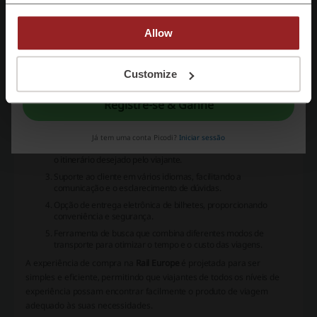
Bilhetes-ponto a ponto para itinerários específicos, atendendo à
necessidade de viagens entre duas cidades europeias.
Allow
Reservas de assento, que são muitas vezes obrigatórias em trens
de alta velocidade e noturnos.
Ao registar-se, confirma que leu e aceitou "
Termos & Condições
" e o "
Política de
Pacotes de viagens que podem incluir acomodações e outras
Privacidade.
Customize
experiências para complementar a jornada ferroviária.
Facilidades oferecidas:
Registre-se & Ganhe
Mapas interativos de trens para ajudar no planejamento das
rotas e na visualização de conexões entre cidades europeias.
Já tem uma conta Picodi?
Iniciar sessão
Consultoria para a escolha do passe mais adequado conforme
o itinerário desejado pelo viajante.
Suporte ao cliente em vários idiomas, facilitando a
comunicação e o esclarecimento de dúvidas.
Opção de entrega eletrônica de bilhetes, proporcionando
conveniência e segurança.
Ferramenta de busca que combina diferentes modos de
transporte para otimizar o tempo e o custo das viagens.
A experiência de compra na
Rail Europe
é projetada para ser
simples e eficiente, permitindo que viajantes de todos os níveis de
experiência possam encontrar facilmente o produto de viagem
adequado às suas necessidades.