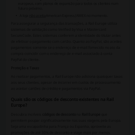
europeus, com planos de expansão para todos os clientes num
futuro próximo.
A loja
não aceita
American Express/AMEX
no momento.
Para assegurar a segurança das transações, a Rail Europe utiliza
sistemas de validação como
Verified by Visa
e
Mastercard
SecureCode
. Estes sistemas conferem a identidade do titular antes
de efetivar o pagamento com cartão. Quanto ao PayPal, são aceites
pagamentos somente se o endereço de e-mail fornecido no ato da
compra coincidir com o endereço de e-mail associado à conta
PayPal do cliente.
Proteção e Taxas
Ao realizar pagamentos, a Rail Europe não adiciona quaisquer taxas
aos seus clientes, apesar de incorrer em custos de processamento
ao aceitar cartões de crédito e pagamentos via PayPal.
Quais são os códigos de desconto existentes na Rail
Europe?
Descubra incríveis
códigos de desconto
na
Rail Europe
que
permitem poupar significativamente nas suas viagens pela Europa.
Seja uma escapadinha para França ou Espanha, aproveite as
promoções de até 30% de desconto e viage mais por menos.