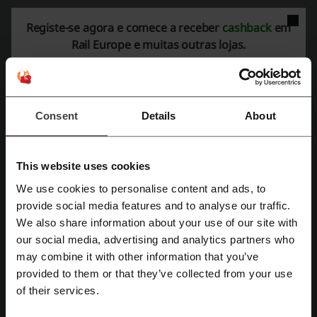
Veja os cupons e ofertas mais populares
Registe-se agora e comece a receber
cashback
em
Rail Europe e muitas outras lojas.
código promocional Fnac
cupão Intermarche
desconto Primor
cupão Tiffosi
cupão Lego
Consent
Details
About
Ver mais sobre a Rail Europe:
This website uses cookies
Dados sobre a Rail Europe
We use cookies to personalise content and ads, to
Rail Europe
atua como uma importante referência para viagens de
Registe-se no Facebook
provide social media features and to analyse our traffic.
trem na Europa, oferecendo uma vasta gama de opções e
We also share information about your use of our site with
facilidades para quem deseja deslocar-se pelo continente europeu
utilizando este meio de transporte.
our social media, advertising and analytics partners who
Registe-se no Google
may combine it with other information that you’ve
Assortimento disponível:
provided to them or that they’ve collected from your use
Passes de trem para múltiplos países, como o Eurail Global Pass
Registe-se com email
que permite viagens ilimitadas em 33 países europeus.
of their services.
Passes de trem para um único país, beneficiando aqueles que
desejam explorar profundamente um país específico.