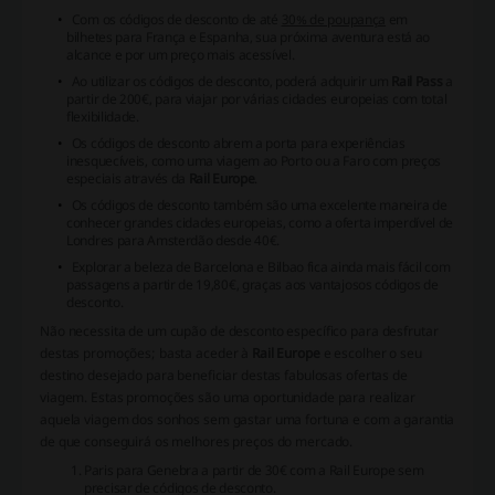
Com os
códigos de desconto
de até
30% de poupança
em
bilhetes para França e Espanha, sua próxima aventura está ao
alcance e por um preço mais acessível.
Ao utilizar os
códigos de desconto
, poderá adquirir um
Rail Pass
a
partir de 200€, para viajar por várias cidades europeias com total
flexibilidade.
Os
códigos de desconto
abrem a porta para experiências
inesquecíveis, como uma viagem ao Porto ou a Faro com preços
especiais através da
Rail Europe
.
Os
códigos de desconto
também são uma excelente maneira de
conhecer grandes cidades europeias, como a oferta imperdível de
Londres para Amsterdão desde 40€.
Explorar a beleza de Barcelona e Bilbao fica ainda mais fácil com
passagens a partir de 19,80€, graças aos vantajosos
códigos de
desconto
.
Não necessita de um cupão de desconto específico para desfrutar
destas promoções; basta aceder à
Rail Europe
e escolher o seu
destino desejado para beneficiar destas fabulosas ofertas de
viagem. Estas promoções são uma oportunidade para realizar
aquela viagem dos sonhos sem gastar uma fortuna e com a garantia
de que conseguirá os melhores preços do mercado.
Paris para Genebra a partir de 30€ com a Rail Europe sem
precisar de
códigos de desconto
.