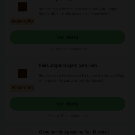
Reserve o sue bilhete para Porto com Rail Europe!
Siga o link já e e não perca as oportunidades!
PROMOÇÃO
Ver oferta
Expira: Em andamento
Rail Europe: viagem para Faro
Reserve o sue bilhete para Faro com Rail Europe! Siga
o link já e e não perca as oportunidades!
PROMOÇÃO
Ver oferta
Expira: Em andamento
O melhor do Agosto na Rail Europe |