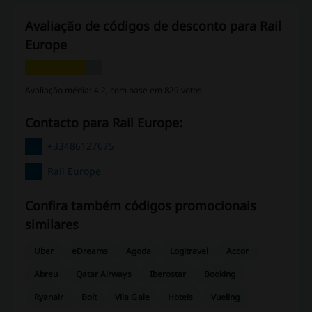
Avaliação de códigos de desconto para Rail
Europe
Avaliação média: 4.2, com base em 829 votos
Contacto para Rail Europe:
+33486127675
Rail Europe
Confira também códigos promocionais
similares
Uber
eDreams
Agoda
Logitravel
Accor
Abreu
Qatar Airways
Iberostar
Booking
Ryanair
Bolt
Vila Gale
Hoteis
Vueling