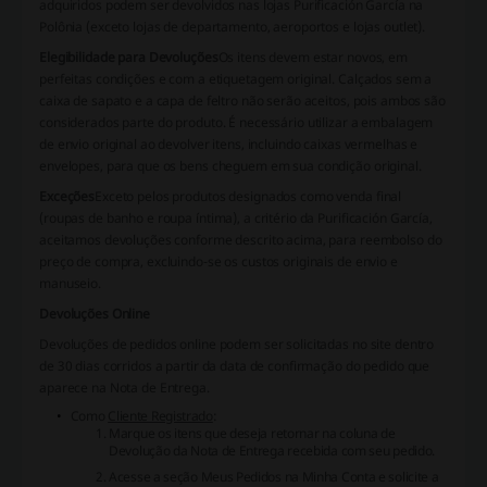
adquiridos podem ser devolvidos nas lojas Purificación García na
Polônia (exceto lojas de departamento, aeroportos e lojas outlet).
Elegibilidade para Devoluções
Os itens devem estar novos, em
perfeitas condições e com a etiquetagem original. Calçados sem a
caixa de sapato e a capa de feltro não serão aceitos, pois ambos são
considerados parte do produto. É necessário utilizar a embalagem
de envio original ao devolver itens, incluindo caixas vermelhas e
envelopes, para que os bens cheguem em sua condição original.
Exceções
Exceto pelos produtos designados como venda final
(roupas de banho e roupa íntima), a critério da Purificación García,
aceitamos devoluções conforme descrito acima, para reembolso do
preço de compra, excluindo-se os custos originais de envio e
manuseio.
Devoluções Online
Devoluções de pedidos online podem ser solicitadas no site dentro
de 30 dias corridos a partir da data de confirmação do pedido que
aparece na Nota de Entrega.
Como
Cliente Registrado
:
Marque os itens que deseja retornar na coluna de
Devolução da Nota de Entrega recebida com seu pedido.
Acesse a seção Meus Pedidos na Minha Conta e solicite a