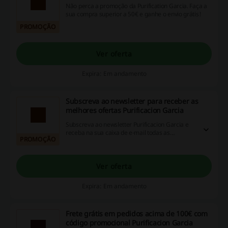
Não perca a promoção da Purification Garcia. Faça a
sua compra superior a 50€ e ganhe o envio grátis!
PROMOÇÃO
Ver oferta
Expira: Em andamento
Subscreva ao newsletter para receber as
melhores ofertas Purificacion Garcia
Subscreva ao newsletter Purificacion Garcia e
receba na sua caixa de e-mail todas as
PROMOÇÃO
promoções, descontos imediatos e cupões!
Ver oferta
Expira: Em andamento
Frete grátis em pedidos acima de 100€ com
código promocional Purificacion Garcia