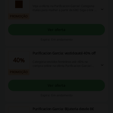
Veja a oferta na Purificacion Garcia! Categoria
malas para mulher a partir de 68€! Siga o link e
veja a seleção!
PROMOÇÃO
Ver oferta
Expira: Em andamento
Purificacion Garcia: vestidosaté 40% off
40%
Categoria vestidos femininos até -40% na
compra online na oferta Purificacion Garcia!
SIga o link já e compre!
PROMOÇÃO
Ver oferta
Expira: Em andamento
Purificacion Garcia: Bijuteria desde 8€