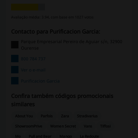
Avaliação média: 3.94, com base em 1027 votos
Contacto para Purificacion Garcia:
Parque Empresarial Pereiro de Aguiar s/n, 32900
Ourense
800 784 737
Ver o e-mail
Purificacion Garcia
Confira também códigos promocionais
similares
About You
Parfois
Zara
Stradivarius
ShowroomPrive
Women Secret
Vans
Tiffosi
Mo
Pull and Bear
Mango
La Redoute