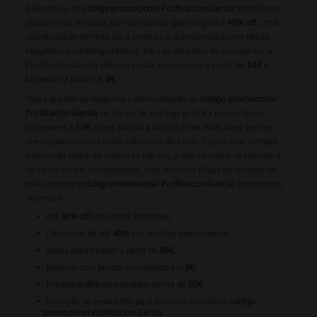
Além disso, os
código promocional Purificacion Garcia
também se
aplicam aos vestidos, com descontos que chegam a
40% off
, uma
oportunidade perfeita para renovar o guarda-roupa com peças
elegantes e contemporâneas. Para as amantes de acessórios, a
Purificacion Garcia oferece malas com preços a partir de
68€
e
bijuterias a partir de
8€
.
Outra grande vantagem é o oferecimento de
código promocional
Purificacion Garcia
na forma de entrega gratuita em compras
superiores a
50€
, o que facilita a aquisição de mais itens sem se
preocupar com os custos adicionais de envio. E para ficar sempre
informado sobre as melhores ofertas, a loja incentiva os clientes a
se inscreverem no newsletter, uma maneira eficaz de receber os
mais recentes
código promocional Purificacion Garcia
diretamente
no e-mail.
Até
40% off
em t-shirts femininas;
Descontos de até
40%
em vestidos selecionados;
Malas para mulher a partir de
68€
;
Bijuteria com preços começando em
8€
;
Entrega
grátis
para pedidos acima de
50€
;
Inscrição no newsletter para acesso a exclusivos
código
promocional Purificacion Garcia
.