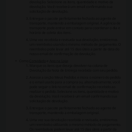
devolução. Selecione os itens, quantidade e motivo da
devolução. Você receberá um email confirmando sua
solicitação de devolução.
Entregue o pacote perfeitamente fechado ao agente de
transporte, mantendo a embalagem original. A agência de
transporte pode entrar em contato para coordenar o dia e
horário de coleta dos itens.
Uma vez recebida e revisada sua devolução, emitiremos
um reembolso usando o mesmo método de pagamento. O
reembolso pode levar até 15 dias úteis a partir da data do
nosso email de confirmação de devolução.
Como
Convidado
e
App na Loja
:
Marque os itens que deseja devolver na coluna de
Devolução da Nota de Entrega recebida com seu pedido.
Acesse a seção Meus Pedidos e insira o número do pedido
e o email usado para a compra ou, alternativamente, você
pode seguir o link no email de confirmação recebido ao
realizar o pedido. Selecione os itens, quantidade e motivo
da devolução. Você receberá um email confirmando sua
solicitação de devolução.
Entregue o pacote perfeitamente fechado ao agente de
transporte, mantendo a embalagem original.
Uma vez sua devolução recebida e revisada, emitiremos
um reembolso utilizando o mesmo método de pagamento.
Os reembolsos podem levar até 15 dias úteis a partir da