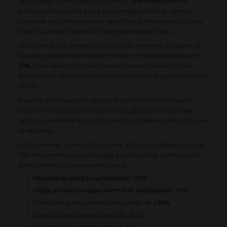
Outro código promocional ativo confere
15% de desconto
em
produtos selecionados. Este é um exemplo perfeito de como os
cupons de desconto podem ser específicos e direcionados a certas
linhas ou produtos dentro da código promocional Puma.
Para quem busca renovar o guarda-roupa esportivo, há cupons de
desconto que permitem adquirir t-shirts com um desconto de até
30%
. Esses descontos tornam as compras na Puma ainda mais
atrativas para os entusiastas do estilo e conforto proporcionado pela
marca.
E para os aficionados por calçado, é possível encontrar sapatos
masculinos com preços começando em
29,95€
, uma oferta que
destaca a variedade de preços e produtos disponíveis sob os cupons
de desconto.
Adicionalmente, a Puma oferece
frete grátis para pedidos acima de
50€
, uma promoção que não exige o uso de código promocional e
ainda simplifica o processo de compra.
Desconto de inscrição na newsletter: -20%
código promocional especial em itens selecionados: -15%
Promoções gerais com descontos chegando a
50%
Sapatilhas para homem a partir de 29,95€
Frete grátis em compras acima de 50€