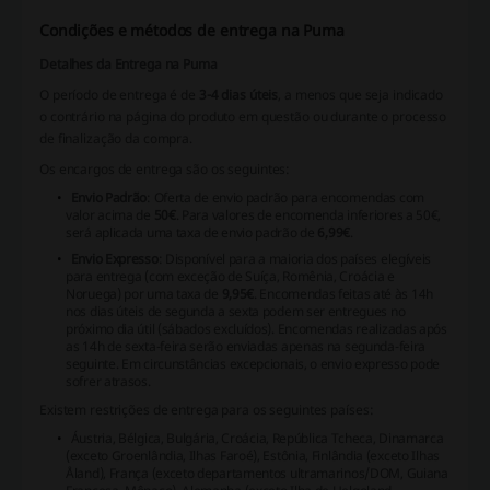
Condições e métodos de entrega na Puma
Detalhes da Entrega na Puma
O período de entrega é de
3-4 dias úteis
, a menos que seja indicado
o contrário na página do produto em questão ou durante o processo
de finalização da compra.
Os encargos de entrega são os seguintes:
Envio Padrão
: Oferta de envio padrão para encomendas com
valor acima de
50€
. Para valores de encomenda inferiores a 50€,
será aplicada uma taxa de envio padrão de
6,99€
.
Envio Expresso
: Disponível para a maioria dos países elegíveis
para entrega (com exceção de Suíça, Romênia, Croácia e
Noruega) por uma taxa de
9,95€
. Encomendas feitas até às 14h
nos dias úteis de segunda a sexta podem ser entregues no
próximo dia útil (sábados excluídos). Encomendas realizadas após
as 14h de sexta-feira serão enviadas apenas na segunda-feira
seguinte. Em circunstâncias excepcionais, o envio expresso pode
sofrer atrasos.
Existem restrições de entrega para os seguintes países:
Áustria, Bélgica, Bulgária, Croácia, República Tcheca, Dinamarca
(exceto Groenlândia, Ilhas Faroé), Estônia, Finlândia (exceto Ilhas
Åland), França (exceto departamentos ultramarinos/DOM, Guiana