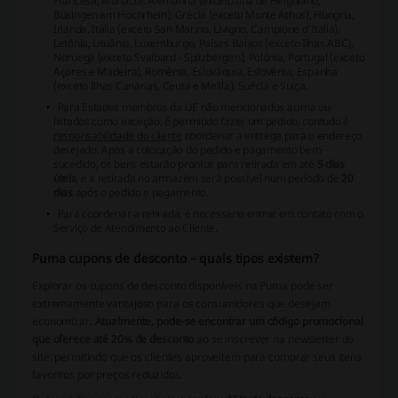
Francesa, Mônaco), Alemanha (exceto Ilha de Helgoland,
Büsingen am Hochrhein), Grécia (exceto Monte Athos), Hungria,
Irlanda, Itália (exceto San Marino, Livigno, Campione d'Italia),
Letônia, Lituânia, Luxemburgo, Países Baixos (exceto Ilhas ABC),
Noruega (exceto Svalbard - Spitzbergen), Polónia, Portugal (exceto
Açores e Madeira), Romênia, Eslováquia, Eslovênia, Espanha
(exceto Ilhas Canárias, Ceuta e Melila), Suécia e Suíça.
Para Estados membros da UE não mencionados acima ou
listados como exceção, é permitido fazer um pedido, contudo é
responsabilidade do cliente
coordenar a entrega para o endereço
desejado. Após a colocação do pedido e pagamento bem-
sucedido, os bens estarão prontos para retirada em até
5 dias
úteis
, e a retirada no armazém será possível num período de
20
dias
após o pedido e pagamento.
Para coordenar a retirada, é necessário entrar em contato com o
Serviço de Atendimento ao Cliente.
Puma cupons de desconto – quais tipos existem?
Explorar os cupons de desconto disponíveis na Puma pode ser
extremamente vantajoso para os consumidores que desejam
economizar.
Atualmente, pode-se encontrar um código promocional
que oferece até 20% de desconto
ao se inscrever na newsletter do
site, permitindo que os clientes aproveitem para comprar seus itens
favoritos por preços reduzidos.