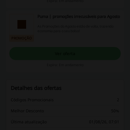
Expira: Em andamento
Puma | promoções irrecusáveis para Agosto
As Promoções do Agosto estão de volta, trazendo
economia para o seu bolso!
PROMOÇÃO
Ver oferta
Expira: Em andamento
Detalhes das ofertas
Códigos Promocionais
2
Melhor Desconto
50%
Última atualização
01/08/26, 07:01