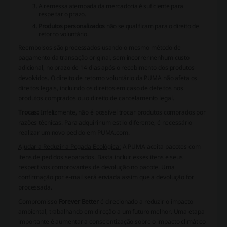
A remessa atempada da mercadoria é suficiente para
respeitar o prazo.
Produtos personalizados
não se qualificam para o direito de
retorno voluntário.
Reembolsos
são processados usando o mesmo método de
pagamento da transação original, sem incorrer nenhum custo
adicional, no prazo de 14 dias após o recebimento dos produtos
devolvidos. O direito de retorno voluntário da PUMA não afeta os
direitos legais, incluindo os direitos em caso de defeitos nos
produtos comprados ou o direito de cancelamento legal.
Trocas:
Infelizmente, não é possível trocar produtos comprados por
razões técnicas. Para adquirir um estilo diferente, é necessário
realizar um novo pedido em PUMA.com.
Ajudar a Reduzir a Pegada Ecológica:
A PUMA aceita pacotes com
itens de pedidos separados. Basta incluir esses itens e seus
respectivos comprovantes de devolução no pacote. Uma
confirmação por e-mail será enviada assim que a devolução for
processada.
Compromisso
Forever Better
é direcionado a reduzir o impacto
ambiental, trabalhando em direção a um futuro melhor. Uma etapa
importante é aumentar a conscientização sobre o impacto climático