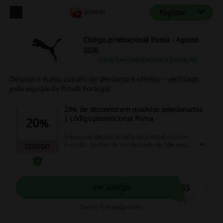
Registar
Código promocional Puma - Agosto
2026
Como funciona?
Termos e Condições
Descobre Puma cupons de desconto e ofertas – verificado
pela equipa do Picodi Portugal
20% de desconto em modelos selecionados
| código promocional Puma
20%
Adquira as últimas tendências antes do retorno
à escola: usufraia de um desconto de 20% em
CÓDIGO
itens selecionados para compras acima de €60.
Não perca esta oportunidade de economizar
com nossos códigos de desconto, promoções e
ofertas de reembolso - Atualize seu guarda-
roupa agora mesmo!
ASS
Ver código
Expira: Em andamento