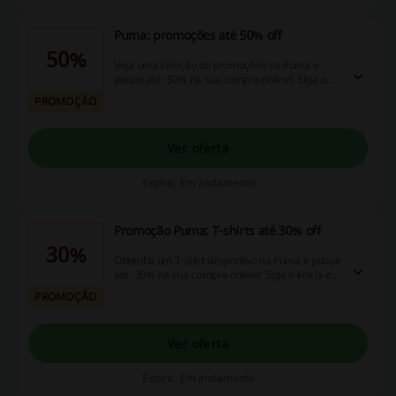
Puma: promoções até 50% off
50%
Veja uma seleção de promoções na Puma e
poupe até -50% na sua compra online! SIga o
link já e não perca a oportunidade!
PROMOÇÃO
Ver oferta
Expira: Em andamento
Promoção Puma: T-shirts até 30% off
30%
Obtenha um T-shirt desportivo na Puma e poupe
até -30% na sua compra online! SIga o link já e
não perca a ocasião de poupar! Não precisa de
PROMOÇÃO
aplicar o código Puma.
Ver oferta
Expira: Em andamento