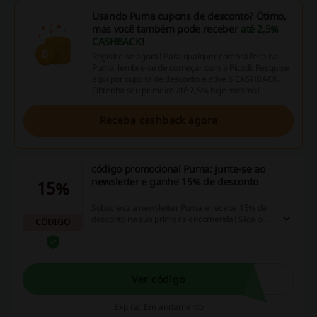
Usando Puma cupons de desconto? Ótimo,
mas você também pode receber
até 2,5%
CASHBACK
!
Registre-se agora! Para qualquer compra feita na
Puma, lembre-se de começar com a Picodi. Pesquise
aqui por cupons de desconto e ative o CASHBACK.
Obtenha seu primeiro até 2,5% hoje mesmo!
Receba cashback agora
código promocional Puma: junte-se ao
newsletter e ganhe 15% de desconto
15%
Subscreva a newsletter Puma e receba 15% de
desconto na sua primeira encomenda! SIga o
CÓDIGO
link já e não perca código promocional Puma!
Ver código
Expira: Em andamento