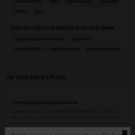
ShowroomPrive
Tiffosi
Women Secret
Springfield
Parfois
Zara
Veja os cupons e ofertas mais populares
código promocional Amazon
cupão Nike
desconto TEMU
cupão Nespresso
desconto Odisseias
Ver mais sobre a Puma:
"
Informações gerais sobre a Puma
A
Puma
é uma marca reconhecida mundialmente por sua ampla
oferta de artigos esportivos de alto desempenho e estilo de vida. A
marca é particularmente conhecida por suas inovações no design e
tecnologia de seus produtos, buscando sempre a combinação entre