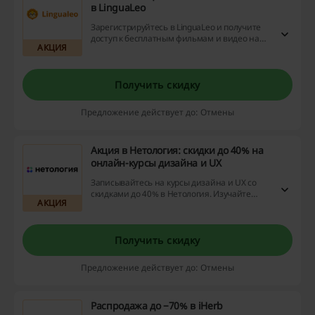
в LinguaLeo
Зарегистрируйтесь в LinguaLeo и получите
доступ к бесплатным фильмам и видео на
АКЦИЯ
английском языке! Работайте у
материалами совершенно бесплатно,
изучайте новую лексику и тренируйте
словарный запас даже без доступа к
Получить скидку
премиум-акаунту!
Предложение действует до: Отмены
Акция в Нетология: скидки до 40% на
онлайн-курсы дизайна и UX
Записывайтесь на курсы дизайна и UX со
скидками до 40% в Нетология. Изучайте
АКЦИЯ
графический дизайн, веб-дизайн,
ландшафтный дизайн и многое другое с
выгодой!
Получить скидку
Предложение действует до: Отмены
Распродажа до −70% в iHerb