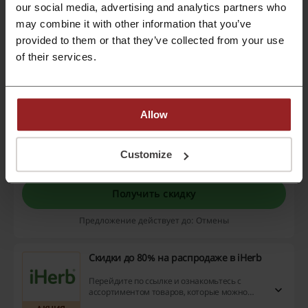
ПРОМОКОД
возможность сэкономить — воспользуйтесь
our social media, advertising and analytics partners who
предложением прямо сейчас!
may combine it with other information that you’ve
provided to them or that they’ve collected from your use
n10
Открыть код
of their services.
Код действует до: Отмены
Мультфильмы со скидкой до −30% в
Allow
«Мегого»
До 25 сентября на мультфильмы в Megogo
действуют скидки до 30%.
Customize
АКЦИЯ
Получить скидку
Предложение действует до: Отмены
Скидки до 80% на распродаже в iHerb
Перейдите по ссылке и ознакомьтесь с
ассортиментом товаров, которые можно
купить со скидками до 80% в iHerb. Не