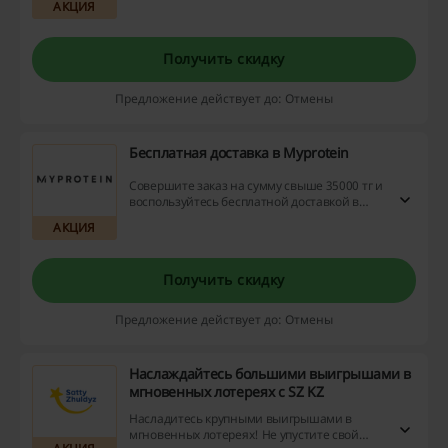
АКЦИЯ
по ссылке и смотрите «Титаник», «Медведи
Камчатки», «Инсайт» и другие фильмы и не
платите за пользование порталом!
Получить скидку
Предложение действует до: Отмены
Бесплатная доставка в Myprotein
Совершите заказ на сумму свыше 35000 тг и
воспользуйтесь бесплатной доставкой в
интернет-магазине Myprotein!
АКЦИЯ
Получить скидку
Предложение действует до: Отмены
Наслаждайтесь большими выигрышами в
мгновенных лотереях с SZ KZ
Насладитесь крупными выигрышами в
мгновенных лотереях! Не упустите свой