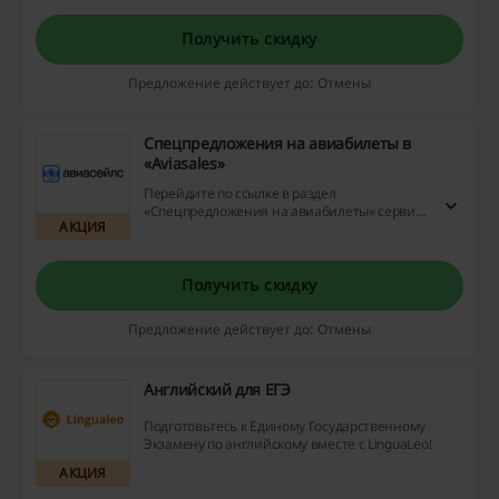
приветственных миль! Мили можно будет
обменять на авиабилеты.
Получить скидку
Предложение действует до: Отмены
Спецпредложения на авиабилеты в
«Aviasales»
Перейдите по ссылке в раздел
«Спецпредложения на авиабилеты» сервиса
АКЦИЯ
«Aviasales», чтобы найти самые выгодные
предложения на авиабилеты разных
авиакомпаний по всем направлениям.
Получить скидку
Предложение действует до: Отмены
Английский для ЕГЭ
Подготовьтесь к Единому Государственному
Экзамену по английскому вместе с LinguaLeo!
АКЦИЯ