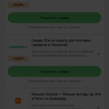
скидкой 20% в iHerb. Не упустите
АКЦИЯ
возможность и позаботьтесь о вашем
здоровье с выгодой!
Получить скидку
Предложение действует до: Отмены
Скидка 25% на защиту для почтовых
серверов от Kaspersky
При наличии или покупке одного из уровней
Kaspersky Endpoint Security для бизнеса,
АКЦИЯ
Kaspersky EDR для бизнеса Оптимальный,
Kaspersky Endpoint Security Cloud или
Kaspersky Endpoint Security Cloud Plus вы
получите скидку 25% на защиту почты. Для
Получить скидку
получения скидки необходимо указать
номер лицензии Kaspersky Endpoint Security
Предложение действует до: Отмены
для бизнеса. Подобности по ссылке.
Больше покупок — больше выгоды: до 30%
в Temu по промокоду
Промокод в приложении Temu