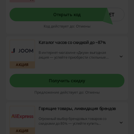
действует до 31.05.2022. Бонусы за
выполнение заданий в игре: 1,000,000
кредитов, 20,000 очков опыта, 1 день
EET
Открыть код
премиум аккаунта, 14 дней премиум
аккаунта.
Код действует до: Отмены
Каталог часов со скидкой до −87%
В интернет-магазине «Джум» выгодная
акция — успейте приобрести стильные
наручные часы со скидкой до −87%!
АКЦИЯ
Получить скидку
Предложение действует до: Отмены
Горящие товары, ликвидация брендов
Огромный выбор брендовых товаров со
скидками до 80% — успейте купить
интересующие вас товары, пока не
АКЦИЯ
закончились акции! Кроме того доставка