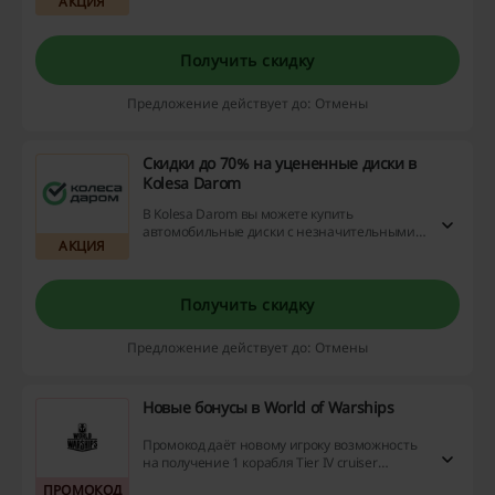
АКЦИЯ
упустите возможность и сэкономьте на
покупке масел, биодобавок, кремов и
многого другого!
Получить скидку
Предложение действует до: Отмены
Скидки до 70% на уцененные диски в
Kolesa Darom
В Kolesa Darom вы можете купить
автомобильные диски с незначительными
АКЦИЯ
дефектами со скидками до 70%. Перейдите
по ссылке и ознакомьтесь с ассортиментом
товаров, которые можно заказать по
выгодным ценам.
Получить скидку
Предложение действует до: Отмены
Новые бонусы в World of Warships
Промокод даёт новому игроку возможность
на получение 1 корабля Tier IV cruiser
Svietlana и 1 слота под корабль! Акция
ПРОМОКОД