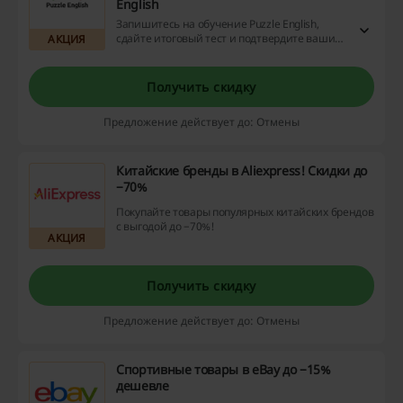
English
Запишитесь на обучение Puzzle English,
сдайте итоговый тест и подтвердите ваши
АКЦИЯ
знания сертификатом. После прохождения
программы вы сможете сдать настоящий
адаптивный тест по английскому языку,
Получить скидку
разработанный Оксфордским
университетом!
Предложение действует до: Отмены
Китайские бренды в Aliexpress! Скидки до
−70%
Покупайте товары популярных китайских брендов
с выгодой до −70%!
АКЦИЯ
Получить скидку
Предложение действует до: Отмены
Спортивные товары в eBay до −15%
дешевле