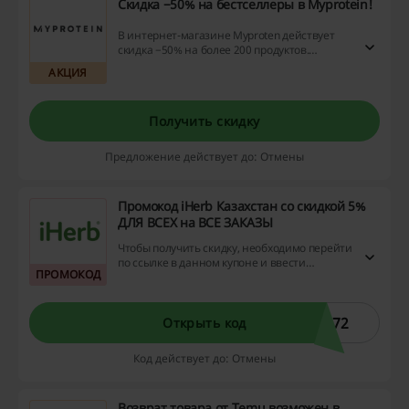
Скидка −50% на бестселлеры в Myprotein!
В интернет-магазине Myproten действует
скидка −50% на более 200 продуктов.
Перейдите по ссылке и посмотрите
АКЦИЯ
предложение!
Получить скидку
Предложение действует до: Отмены
Промокод iHerb Казахстан со скидкой 5%
ДЛЯ ВСЕХ на ВСЕ ЗАКАЗЫ
Чтобы получить скидку, необходимо перейти
по ссылке в данном купоне и ввести
ПРОМОКОД
промокод в корзине во время оформления
заказа.
572
Открыть код
Код действует до: Отмены
Возврат товара от Temu возможен в