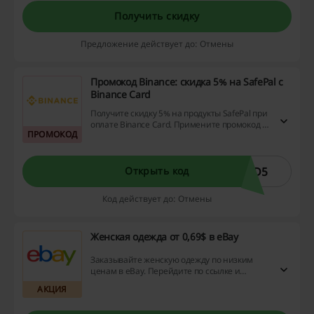
Получить скидку
Предложение действует до: Отмены
Промокод Binance: скидка 5% на SafePal с
Binance Card
Получите скидку 5% на продукты SafePal при
оплате Binance Card. Примените промокод и
ПРОМОКОД
воспользуйтесь предложением прямо
сейчас!.
RD5
Открыть код
Код действует до: Отмены
Женская одежда от 0,69$ в eBay
Заказывайте женскую одежду по низким
ценам в еBay. Перейдите по ссылке и
ознакомьтесь с ассортиментом товаров,
АКЦИЯ
которые можно купить с выгодой. Вперёд на
шоппинг!