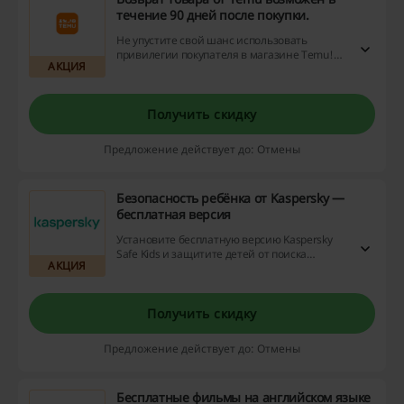
течение 90 дней после покупки.
Не упустите свой шанс использовать
привилегии покупателя в магазине Temu!
АКЦИЯ
Они предоставляют великолепную
возможность вернуть товар, если он вам не
подошел, в пределах 90 дней после
приобретения. Не забывайте использовать
Получить скидку
скидочные коды и кэшбэк для максимальной
выгоды от покупок!
Предложение действует до: Отмены
Безопасность ребёнка от Kaspersky —
бесплатная версия
Установите бесплатную версию Kaspersky
Safe Kids и защитите детей от поиска
АКЦИЯ
неподходящих сайтов и информации, а
купив премиум версию за 900 рублей, вы
можете определять место нахождение
ребёнка, контролировать активность в
Получить скидку
социальных сетях, отслеживать звонки и
смс.
Предложение действует до: Отмены
Бесплатные фильмы на английском языке