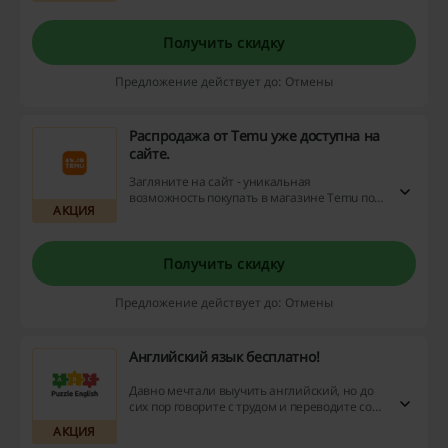
осуществляется достаточно быстро,
поскольку большинство из этих товаров в
Получить скидку
наличии на российском складе.
Предложение действует до: Отмены
Распродажа от Temu уже доступна на
сайте.
Загляните на сайт - уникальная
возможность покупать в магазине Temu по
АКЦИЯ
сниженным ценам уже здесь! Используйте
купоны на скидку, воспользуйтесь
выгодными предложениями и получите
кэшбэк прямо сейчас!
Получить скидку
Предложение действует до: Отмены
Английский язык бесплатно!
Давно мечтали выучить английский, но до
сих пор говорите с трудом и переводите со
словарём? Попробуйте этот сервис!
АКЦИЯ