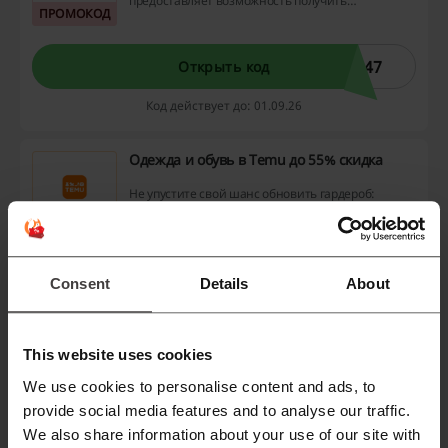
предоставляет возможность получить
ПРОМОКОД
скидку до 30% на покупки. Эти коды
необходимо вводить в строку поиска
приложения Temu, а не на этапе
оформления заказа, что позволяет
147
Открыть код
воспользоваться выгодой более удобно.
Код действует до: 01.09.26
Одежда и обувь в Temu до 55% скидка
Не упустите свой шанс обновить гардероб:
на сайте Temu у вас есть возможность
приобрести стильную одежду и обувь со
АКЦИЯ
скидкой до 55%! Воспользуйтесь
уникальным предложением, выбирайте
лучшее и экономьте на покупках.
Consent
Details
About
Получить скидку
Предложение действует до: Отмены
This website uses cookies
Получите 5% скидку на заказ с промокодом
We use cookies to personalise content and ads, to
в Доктор Слон.
provide social media features and to analyse our traffic.
Получите 5% скидку на ваш заказ, используя
We also share information about your use of our site with
промокод в Доктор Слон. Не упустите