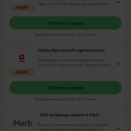
курсы IT для начинающих программистов.
АКЦИЯ
Перейдите по ссылке и ознакомьтесь с
перечнем направлений, которые можно
освоить по выгодным ценам!
Получить скидку
Предложение действует до: Отмены
Месяц бесплатной подписки на ivi
Перейдите по ссылке и получите месяц
бесплатной подписки на ivi. Откройте доступ
к сотням фильмов и сериалов и
АКЦИЯ
воспользуйтесь выгодным предложением
прямо сейчас!
Получить скидку
Предложение действует до: Отмены
−20% на бренды недели в iHerb
Покупайте витамины, минералы и другие
товары из раздела «бренды недели» со