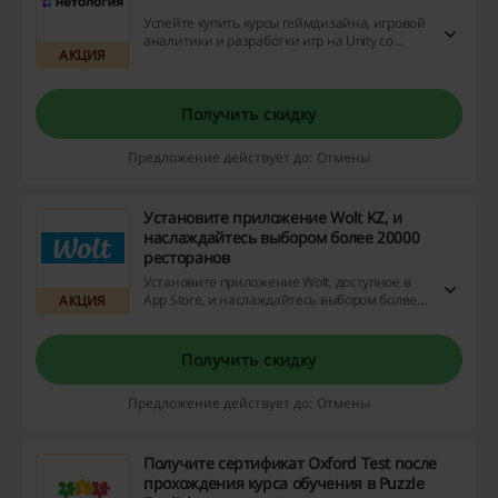
Успейте купить курсы геймдизайна, игровой
аналитики и разработки игр на Unity со
АКЦИЯ
скидками до 40% в Нетология. Сэкономьте
на покупке прямо сейчас и начните свою
карьеру в игровой индустрии с выгодой!
Получить скидку
Предложение действует до: Отмены
Установите приложение Wolt KZ, и
наслаждайтесь выбором более 20000
ресторанов
Установите приложение Wolt, доступное в
App Store, и наслаждайтесь выбором более
АКЦИЯ
20000 ресторанов в 100 городах мира.
Подарите себе удовольствие от лучшей
местной кухни, а мы доставим ее прямо к
Получить скидку
вашему порогу - и всё это со скидками,
промоакциями и возвратом денег!
Предложение действует до: Отмены
Получите сертификат Oxford Test после
прохождения курса обучения в Puzzle