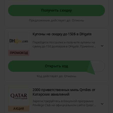
до 60%. Добавьте в корзину интересующий
вас курс и получите новую профессию с
выгодой. Цены на сайте уже включают в
Получить скидку
себя скидку.
Предложение действует до: Отмены
Купоны на скидку до 150$ в DHgate
Перейдите по ссылке и получите купоны на
сумму до 150 долларов в DHgate. Примените
купоны при оформлении заказов и
ПРОМОКОД
сэкономьте на покупке одежды,
электроники, аксессуаров и других товаров!
Открыть код
Код действует до: Отмены
2000 приветственных миль Qmiles от
Катарских авиалиний
Зарегистрируйтесь в бонусной программе
Privilege Club на официальном сайте Qatar
АКЦИЯ
Airways, приобретите билет и получите 2000