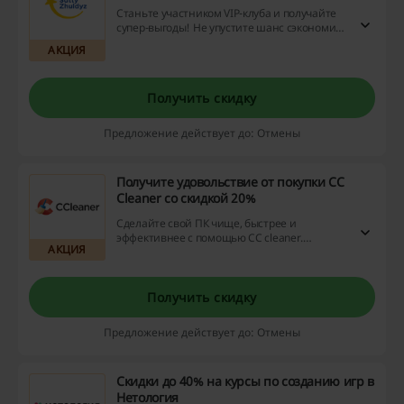
Станьте участником VIP-клуба и получайте
супер-выгоды! Не упустите шанс сэкономить
еще больше благодаря эксклюзивным
АКЦИЯ
наградам в виде приятных скидок, акций и
кэшбэка. Это ваш выбор, берите все лучшее
от онлайн-покупок! Присоединяйтесь
Получить скидку
сейчас!
Предложение действует до: Отмены
Получите удовольствие от покупки CC
Cleaner со скидкой 20%
Сделайте свой ПК чище, быстрее и
эффективнее с помощью CC cleaner.
АКЦИЯ
Наслаждайтесь преимуществами
оптимизации и получите 20% скидку на эту
замечательную утилиту.
Получить скидку
Предложение действует до: Отмены
Скидки до 40% на курсы по созданию игр в
Нетология