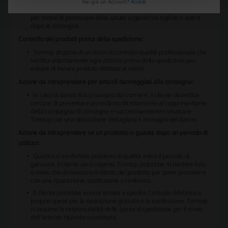
ricezione dei beni senza fornire alcun motivo, ma con alcune
Hai già un Account?
Accedi
eccezioni, come per i prodotti che non sono idonei alla restituzione
per motivi di protezione della salute o igienici se sigillati e aperti
dopo la consegna.
Controllo dei prodotti prima della spedizione:
Tomtop dispone di un team di controllo qualità professionale che
verifica attentamente ogni articolo prima della spedizione per
evitare di inviare prodotti difettosi ai clienti.
Azione da intraprendere per articoli danneggiati alla consegna:
In caso di danno fisico causato dal corriere, il cliente dovrebbe
cercare di presentare un reclamo direttamente al rappresentante
della compagnia di consegna e successivamente contattare
Tomtop con una descrizione dettagliata e immagini del danno.
Azione da intraprendere se un prodotto si guasta dopo un periodo di
utilizzo:
Qualora si verifichino problemi di qualità entro il periodo di
garanzia, il cliente sarà coperto. Tomtop potrebbe richiedere foto
o video che dimostrano il difetto del prodotto per poter procedere
con una riparazione, sostituzione o rimborso.
Il cliente potrebbe essere tenuto a spedire l'articolo difettoso a
proprie spese per la riparazione gratuita o la sostituzione. Tomtop
si assume la responsabilità delle spese di spedizione per il rinvio
dell'articolo riparato o sostituito.