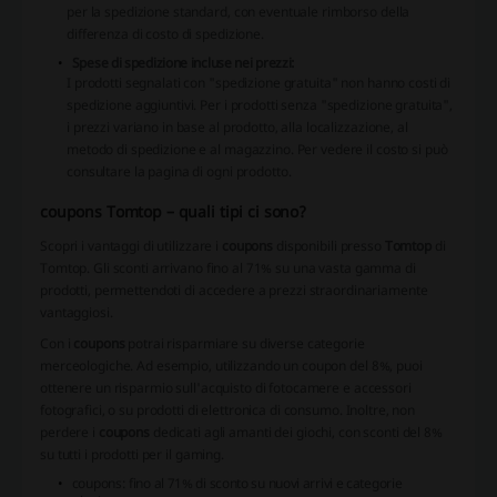
per la spedizione standard, con eventuale rimborso della
differenza di costo di spedizione.
Spese di spedizione incluse nei prezzi:
I prodotti segnalati con "spedizione gratuita" non hanno costi di
spedizione aggiuntivi. Per i prodotti senza "spedizione gratuita",
i prezzi variano in base al prodotto, alla localizzazione, al
metodo di spedizione e al magazzino. Per vedere il costo si può
consultare la pagina di ogni prodotto.
coupons Tomtop – quali tipi ci sono?
Scopri i vantaggi di utilizzare i
coupons
disponibili presso
Tomtop
di
Tomtop. Gli sconti arrivano fino al 71% su una vasta gamma di
prodotti, permettendoti di accedere a prezzi straordinariamente
vantaggiosi.
Con i
coupons
potrai risparmiare su diverse categorie
merceologiche. Ad esempio, utilizzando un
coupon
del 8%, puoi
ottenere un risparmio sull'acquisto di fotocamere e accessori
fotografici, o su prodotti di elettronica di consumo. Inoltre, non
perdere i
coupons
dedicati agli amanti dei giochi, con sconti del 8%
su tutti i prodotti per il gaming.
coupons
: fino al 71% di sconto su nuovi arrivi e categorie