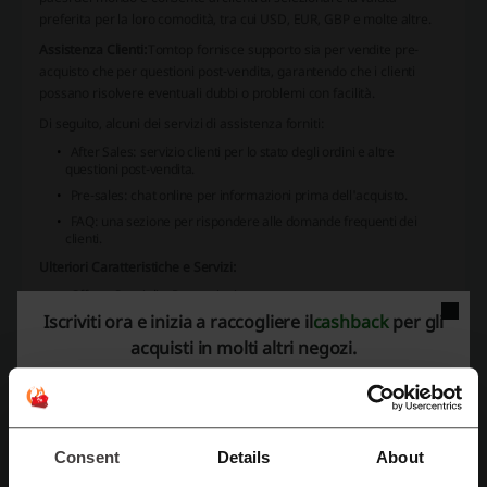
preferita per la loro comodità, tra cui USD, EUR, GBP e molte altre.
Assistenza Clienti:
Tomtop fornisce supporto sia per vendite pre-
acquisto che per questioni post-vendita, garantendo che i clienti
possano risolvere eventuali dubbi o problemi con facilità.
Di seguito, alcuni dei servizi di assistenza forniti:
After Sales: servizio clienti per lo stato degli ordini e altre
questioni post-vendita.
Pre-sales: chat online per informazioni prima dell'acquisto.
FAQ: una sezione per rispondere alle domande frequenti dei
clienti.
Ulteriori Caratteristiche e Servizi:
Offerte Speciali e Promozioni
Iscriviti ora e inizia a raccogliere il
cashback
per gli
Prodotti di Nuova Inserzione
acquisti in molti altri negozi.
Articoli Più Venduti
Offerte Lampo
Area di Liquidazione
Programma di Incentivi:
Tomtop offre programmi distinti per
incrementare l'ingaggio dei clienti e fornire vantaggi esclusivi, come
Consent
Details
About
il programma di affiliazione e promozioni esclusive per studenti.