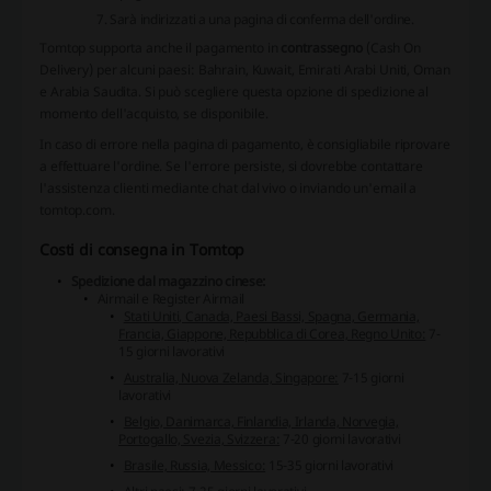
Sarà indirizzati a una pagina di conferma dell'ordine.
Tomtop supporta anche il pagamento in
contrassegno
(Cash On
Delivery) per alcuni paesi: Bahrain, Kuwait, Emirati Arabi Uniti, Oman
e Arabia Saudita. Si può scegliere questa opzione di spedizione al
momento dell'acquisto, se disponibile.
In caso di errore nella pagina di pagamento, è consigliabile riprovare
a effettuare l'ordine. Se l'errore persiste, si dovrebbe contattare
l'assistenza clienti mediante chat dal vivo o inviando un'email a
tomtop.com.
Costi di consegna in Tomtop
Spedizione dal magazzino cinese:
Airmail e Register Airmail
Stati Uniti, Canada, Paesi Bassi, Spagna, Germania,
Francia, Giappone, Repubblica di Corea, Regno Unito:
7-
15 giorni lavorativi
Australia, Nuova Zelanda, Singapore:
7-15 giorni
lavorativi
Belgio, Danimarca, Finlandia, Irlanda, Norvegia,
Portogallo, Svezia, Svizzera:
7-20 giorni lavorativi
Brasile, Russia, Messico:
15-35 giorni lavorativi