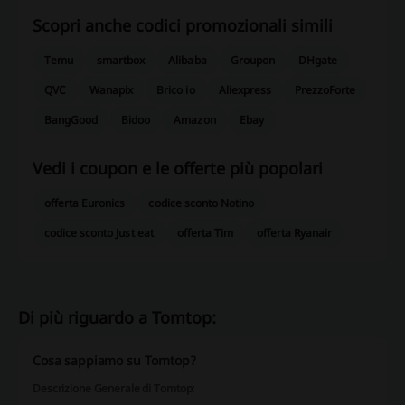
Scopri anche codici promozionali simili
Temu
smartbox
Alibaba
Groupon
DHgate
QVC
Wanapix
Brico io
Aliexpress
PrezzoForte
BangGood
Bidoo
Amazon
Ebay
Vedi i coupon e le offerte più popolari
offerta Euronics
codice sconto Notino
codice sconto Just eat
offerta Tim
offerta Ryanair
Di più riguardo a Tomtop:
Cosa sappiamo su Tomtop?
Descrizione Generale di Tomtop: