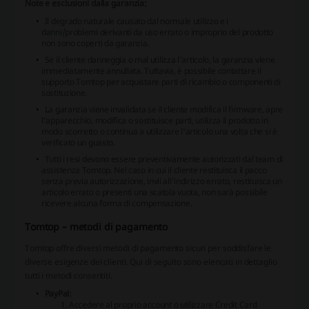
Note e esclusioni dalla garanzia:
Il degrado naturale causato dal normale utilizzo e i
danni/problemi derivanti da uso errato o improprio del prodotto
non sono coperti da garanzia.
Se il cliente danneggia o mal utilizza l'articolo, la garanzia viene
immediatamente annullata. Tuttavia, è possibile contattare il
supporto Tomtop per acquistare parti di ricambio o componenti di
sostituzione.
La garanzia viene invalidata se il cliente modifica il firmware, apre
l'apparecchio, modifica o sostituisce parti, utilizza il prodotto in
modo scorretto o continua a utilizzare l'articolo una volta che si è
verificato un guasto.
Tutti i resi devono essere preventivamente autorizzati dal team di
assistenza Tomtop. Nel caso in cui il cliente restituisca il pacco
senza previa autorizzazione, invii all'indirizzo errato, restituisca un
articolo errato o presenti una scatola vuota, non sarà possibile
ricevere alcuna forma di compensazione.
Tomtop – metodi di pagamento
Tomtop offre diversi metodi di pagamento sicuri per soddisfare le
diverse esigenze dei clienti. Qui di seguito sono elencati in dettaglio
tutti i metodi consentiti.
PayPal:
Accedere al proprio account o utilizzare Credit Card