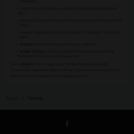
selezionate.
coupons
: sconto del 8% su prodotti Xiaomi esclusi dalle offerte
flash.
coupons
: sconti del 8% su articoli selezionati per la Giornata della
Donna.
coupons
: risparmia €398 su stampanti 3D Creality K1 con i loro
codici.
coupons
del 7% su tutti i prodotti sport e outdoor.
coupon Tomtop
: sconti eccezionali fino al 70% sui prodotti di
Elettronica di Consumo Internazionale.
Con i
coupons
, il tuo shopping su Tomtop diventa ancora più
conveniente. Approfitta degli sconti per risparmiare sui tuoi acquisti
preferiti e vivi un'esperienza di shopping unica!
Tomtop
Picodi