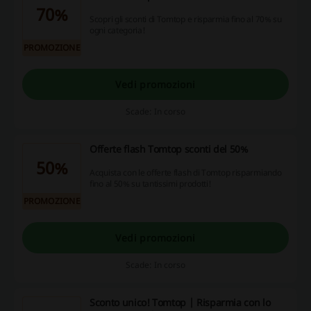
70%
Scopri gli sconti di Tomtop e risparmia fino al 70% su
ogni categoria!
PROMOZIONE
Vedi promozioni
Scade: In corso
Offerte flash Tomtop sconti del 50%
50%
Acquista con le offerte flash di Tomtop risparmiando
fino al 50% su tantissimi prodotti!
PROMOZIONE
Vedi promozioni
Scade: In corso
Sconto unico! Tomtop | Risparmia con lo