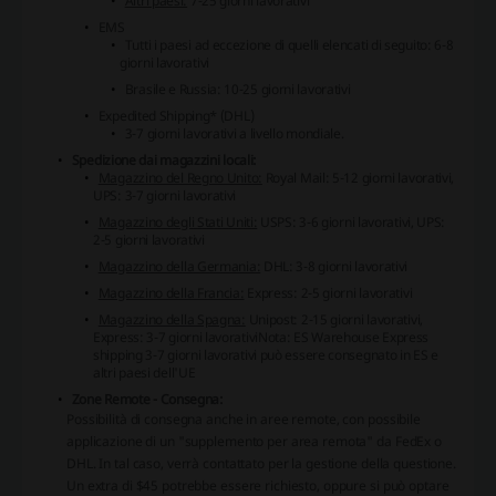
Altri paesi:
7-25 giorni lavorativi
EMS
Tutti i paesi ad eccezione di quelli elencati di seguito: 6-8
giorni lavorativi
Brasile e Russia: 10-25 giorni lavorativi
Expedited Shipping* (DHL)
3-7 giorni lavorativi a livello mondiale.
Spedizione dai magazzini locali:
Magazzino del Regno Unito:
Royal Mail: 5-12 giorni lavorativi,
UPS: 3-7 giorni lavorativi
Magazzino degli Stati Uniti:
USPS: 3-6 giorni lavorativi, UPS:
2-5 giorni lavorativi
Magazzino della Germania:
DHL: 3-8 giorni lavorativi
Magazzino della Francia:
Express: 2-5 giorni lavorativi
Magazzino della Spagna:
Unipost: 2-15 giorni lavorativi,
Express: 3-7 giorni lavorativi
Nota: ES Warehouse Express
shipping 3-7 giorni lavorativi può essere consegnato in ES e
altri paesi dell'UE
Zone Remote - Consegna:
Possibilità di consegna anche in aree remote, con possibile
applicazione di un "supplemento per area remota" da FedEx o
DHL. In tal caso, verrà contattato per la gestione della questione.
Un extra di $45 potrebbe essere richiesto, oppure si può optare