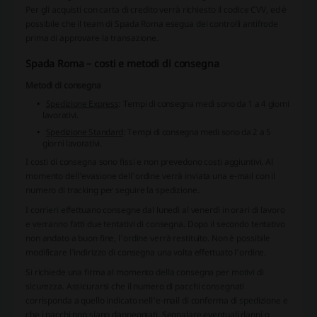
Per gli acquisti con carta di credito verrà richiesto il codice CVV, ed è
possibile che il team di Spada Roma esegua dei controlli antifrode
prima di approvare la transazione.
Spada Roma – costi e metodi di consegna
Metodi di consegna
Spedizione Express
: Tempi di consegna medi sono da 1 a 4 giorni
lavorativi.
Spedizione Standard
: Tempi di consegna medi sono da 2 a 5
giorni lavorativi.
I costi di consegna sono fissi e non prevedono costi aggiuntivi. Al
momento dell'evasione dell'ordine verrà inviata una e-mail con il
numero di tracking per seguire la spedizione.
I corrieri effettuano consegne dal lunedì al venerdì in orari di lavoro
e verranno fatti due tentativi di consegna. Dopo il secondo tentativo
non andato a buon fine, l'ordine verrà restituito. Non è possibile
modificare l'indirizzo di consegna una volta effettuato l'ordine.
Si richiede una firma al momento della consegna per motivi di
sicurezza. Assicurarsi che il numero di pacchi consegnati
corrisponda a quello indicato nell'e-mail di conferma di spedizione e
che i pacchi non siano danneggiati. Segnalare eventuali danni o