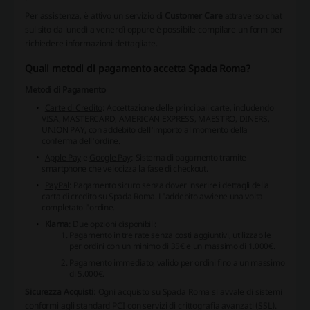
Per assistenza, è attivo un servizio di
Customer Care
attraverso chat
sul sito da lunedì a venerdì oppure è possibile compilare un form per
richiedere informazioni dettagliate.
Quali metodi di pagamento accetta Spada Roma?
Metodi di Pagamento
Carte di Credito
: Accettazione delle principali carte, includendo
VISA, MASTERCARD, AMERICAN EXPRESS, MAESTRO, DINERS,
UNION PAY, con addebito dell'importo al momento della
conferma dell'ordine.
Apple Pay
e
Google Pay
: Sistema di pagamento tramite
smartphone che velocizza la fase di checkout.
PayPal
: Pagamento sicuro senza dover inserire i dettagli della
carta di credito su Spada Roma. L'addebito avviene una volta
completato l'ordine.
Klarna
: Due opzioni disponibili:
Pagamento in
tre rate senza costi aggiuntivi
, utilizzabile
per ordini con un minimo di 35€ e un massimo di 1.000€.
Pagamento
immediato
, valido per ordini fino a un massimo
di 5.000€.
Sicurezza Acquisti
: Ogni acquisto su Spada Roma si avvale di sistemi
conformi agli standard PCI con servizi di crittografia avanzati (SSL).