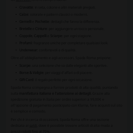
Cravatte
: in seta, cotone e altri materiali pregiati.
Calze
: colorate e pattern classici o moderni.
Gemelli
e
Pochette
: dettagli che fanno la differenza.
Bretelle
e
Cinture
: per aggiungere un tocco personale.
Coppole
,
Cappelli
e
Sciarpe
: per ogni stagione.
Profumi
: fragranze uniche per completare qualsiasi look.
Underwear
: confortevoli e di qualità.
Oltre all'abbigliamento e agli accessori, Spada Roma propone:
Scarpe
: una selezione che va dalle eleganti alle sportive.
Borse & Valigie
: per viaggi d'affari o di piacere.
Gift Card
: il regalo perfetto per ogni occasione.
Spada Roma
si impegna a fornire prodotti di alta qualità, puntando
sulla
manifattura italiana e l'attenzione ai dettagli
. Grazie alla
spedizione gratuita in Italia per ordini superiori a 99,00€ e
all'opzione di pagamento posticipato con Klarna, fare acquisti sul sito
è semplice e comodo.
Per chi è in cerca di occasioni, Spada Roma offre una sezione
dedicata ai
saldi
, dove è possibile trovare articoli di alta moda a
prezzi ridotti fino al 70%.