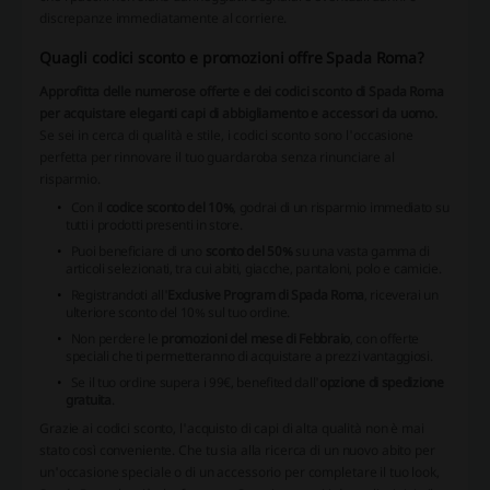
discrepanze immediatamente al corriere.
Quagli codici sconto e promozioni offre Spada Roma?
Approfitta delle numerose offerte e dei codici sconto di Spada Roma
per acquistare eleganti capi di abbigliamento e accessori da uomo.
Se sei in cerca di qualità e stile, i codici sconto sono l'occasione
perfetta per rinnovare il tuo guardaroba senza rinunciare al
risparmio.
Con il
codice sconto del 10%
, godrai di un risparmio immediato su
tutti i prodotti presenti in store.
Puoi beneficiare di uno
sconto del 50%
su una vasta gamma di
articoli selezionati, tra cui abiti, giacche, pantaloni, polo e camicie.
Registrandoti all'
Exclusive Program di Spada Roma
, riceverai un
ulteriore sconto del 10% sul tuo ordine.
Non perdere le
promozioni del mese di Febbraio
, con offerte
speciali che ti permetteranno di acquistare a prezzi vantaggiosi.
Se il tuo ordine supera i 99€, benefited dall'
opzione di spedizione
gratuita
.
Grazie ai codici sconto, l'acquisto di capi di alta qualità non è mai
stato così conveniente. Che tu sia alla ricerca di un nuovo abito per
un'occasione speciale o di un accessorio per completare il tuo look,