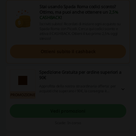
Stai usando Spada Roma codici sconto?
Ottimo, ma puoi anche ottenere un
2,5%
CASHBACK
!
Iscriviti subito! Ricordati di iniziare ogni acquisto su
Spada Roma con Picodi. Cerca qui codici sconto e
attiva il CASHBACK. Ottieni il tuo primo 2,5% oggi
stesso!
Ottieni subito il cashback
Spedizione Gratuita per ordine superiori a
90€
Approfitta della nostra straordinaria offerta: per
acquisti che superano i 90€, la consegna è
PROMOZIONE
completamente gratuita su tutto il territorio
italiano! Non perdere l'occasione!
Vedi promozioni
Scade: In corso