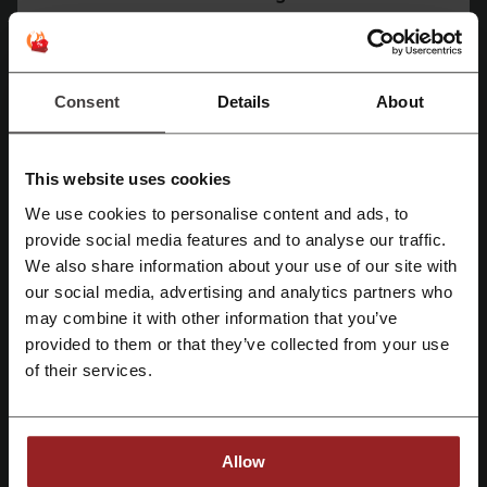
+39 081 761 1481
mostra email
Spada Roma
Consent
Details
About
Scopri anche codici promozionali simili
This website uses cookies
Yoox
YesStyle
Yamamay
Privalia
Zara
We use cookies to personalise content and ads, to
Snipes
Voghion
Zalando
Mango
SHEIN
Registrati tramite Facebook
provide social media features and to analyse our traffic.
Bershka
Guess
Pull and Bear
Terranova
OVS
We also share information about your use of our site with
our social media, advertising and analytics partners who
Registrati tramite Google
Vedi i coupon e le offerte più popolari
may combine it with other information that you’ve
provided to them or that they’ve collected from your use
Registrati tramite email
codice sconto Ebay
codice sconto Italo
offerta Unieuro
of their services.
offerta Vodafone
codice sconto Notino
Allow