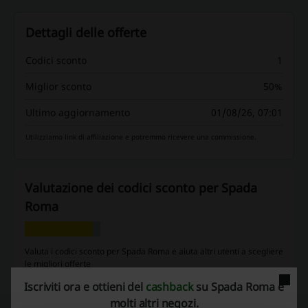
Dettagli delle offerte
Codici sconto
1
Miglior sconto
50%
Ultimo aggiornamento
01/08/26, 07:01
Utilizziamo link di affiliazione e potremmo ricevere una commissione.
Valutazione dei codici sconto per Spada
Roma
Valuta i codici sconto per Spada Roma e aiuta altri utenti a scegliere
le migliori offerte
Iscriviti ora e ottieni del
cashback
su Spada Roma e
contatta Spada Roma
molti altri negozi.