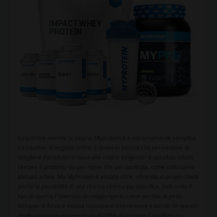
Acquistare tramite la pagina Myprotein.it è estremamente semplice
ed intuitivo. Il negozio online è diviso in sezioni che permettono di
scegliere il prodotto in base alle nostre esigenze: è possibile infatti
cercare il prodotto sia per nome che per tipologia, come tutti siamo
abituati a fare. Ma MyProtein è andata oltre, offrendo ai propri clienti
anche la possibilità di una ricerca ricerca piu specifica, indicando il
tipo di sport o l'obiettivo da raggiungere, come perdita di peso,
sviluppo di forza e massa muscolare o benessere e salute. In questo
modo possiamo essere sicuri al 100% di ricevere il prodotto su