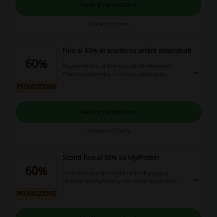
Vedi promozioni
Scade: In corso
Fino al 60% di sconto su ordini selezionati
60%
Risparmia fino al 60% su articoli selezionati.
Potrai scegliere tra una vasta gamma di
prodotti, permettendoti di scoprire offerte
PROMOZIONE
interessanti.
Vedi promozioni
Scade: 01/09/26
Sconti fino al 60% su MyProtein
60%
Approfitta ora dei migliori articoli a prezzi
ribassati su MyProtein, con sconti fino al 60%
disponibile su prodotti selezionati.
PROMOZIONE