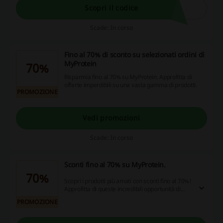
godetevi insieme questa fantastica offerta di
Scopri il codice
sconti, promozioni e possibilità di cashback.
Scade: In corso
Fino al 70% di sconto su selezionati ordini di
MyProtein
70%
Risparmia fino al 70% su MyProtein. Approfitta di
offerte imperdibili su una vasta gamma di prodotti.
PROMOZIONE
Vedi promozioni
Scade: In corso
Sconti fino al 70% su MyProtein.
70%
Scopri i prodotti più amati con sconti fino al 70%!
Approfitta di queste incredibili opportunità di
risparmio e inizia a fare acquisti intelligenti ora!
PROMOZIONE