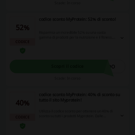
Scade: In corso
codice sconto MyProtein: 52% di sconto!
52%
Risparmia un incredibile 52% su una vasta
gamma di prodotti per la nutrizione e il fitness.
CODICE
Non perdere questa occasione per migliorare le
tue performance con qualità al miglior prezzo!
ADO
Scopri il codice
Scade: In corso
codice sconto MyProtein: 40% di sconto su
tutto il sito Myprotein!
40%
Utilizza il codice sconto per ottenere un 40% di
sconto su tutti i prodotti Myprotein. Dalle
CODICE
proteine agli accessori per l'allenamento,
rinnova il tuo kit fitness a prezzi imbattibili!