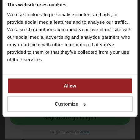
This website uses cookies
Scade: In corso
We use cookies to personalise content and ads, to
Registrati tramite Facebook
provide social media features and to analyse our traffic.
Scopri la promozione del giorno su
We also share information about your use of our site with
MyProtein
our social media, advertising and analytics partners who
Registrati tramite Google
Solo oggi, grazie a questa promozione del
may combine it with other information that you’ve
giorno da MyProtein, hai la possibilità di
PROMOZIONE
provided to them or that they’ve collected from your use
risparmiare! Non lasciarti sfuggire questa
Registrati tramite email
offerta!
of their services.
Vedi promozioni
Allow
Scade: In corso
Registrandoti confermi di aver letto e accettato il "
Regolamento
” e la "
Politica
della privacy.
"
Customize
Offerte Top Agosto
Registrati e guadagna
Goditi un enorme risparmio senza un codice sconto
MyProtein al momento del checkout!
PROMOZIONE
Hai già un Account?
Accedi