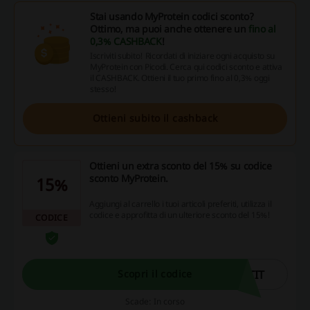
Stai usando MyProtein codici sconto?
Ottimo, ma puoi anche ottenere un
fino al
0,3% CASHBACK
!
Iscriviti subito! Ricordati di iniziare ogni acquisto su
MyProtein con Picodi. Cerca qui codici sconto e attiva
il CASHBACK. Ottieni il tuo primo fino al 0,3% oggi
stesso!
Ottieni subito il cashback
Ottieni un extra sconto del 15% su codice
sconto MyProtein.
15%
Aggiungi al carrello i tuoi articoli preferiti, utilizza il
codice e approfitta di un ulteriore sconto del 15%!
CODICE
TIT
Scopri il codice
Scade: In corso