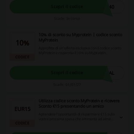
T40
Scopri il codice
Scade: In corso
10% di sconto su Myprotein | codice sconto
MyProtein
10%
Approfitta di un'offerta esclusiva con il codice sconto
MyProtein e risparmia il 10% su Myprotein.
CODICE
IAL
Scopri il codice
Scade: 01/01/27
Utilizza codice sconto MyProtein e ricevere
Sconto €15 presentando un amico
EUR15
Aprendete l'opportunità di risparmiare €15 sulla
vostra prossima spesa che ammonta ad almeno
CODICE
35€ portando a bordo un amico. Il potere
dell'amicizia non è mai stato così vantaggioso,
quindi non perdete tempo, invitate un amico e