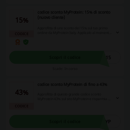
codice sconto MyProtein: 15% di sconto
(nuovo cliente)
15%
Approfitta di uno sconto del 15% sul tuo primo
ordine da MyProtein Italy. Applicalo al momento
CODICE
del pagamento per risparmiare di più!
P15
Scopri il codice
Scade: In corso
codice sconto MyProtein di fino a 43%
43%
Approfitta di questo grande codice sconto
MyProtein 43% sul sito MyProtein e risparmia su
tanti prodotti. Non perdere questa occasione.
CODICE
MYP
Scopri il codice