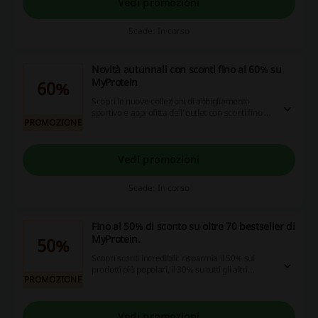
Vedi promozioni
Scade: In corso
Novità autunnali con sconti fino al 60% su
MyProtein
60%
Scopri le nuove collezioni di abbigliamento
sportivo e approfitta dell’outlet con sconti fino al
PROMOZIONE
60%. Rinnova il tuo look di stagione solo su
MyProtein!
Vedi promozioni
Scade: In corso
Fino al 50% di sconto su oltre 70 bestseller di
MyProtein.
50%
Scopri sconti incredibili: risparmia il 50% sui
prodotti più popolari, il 30% su tutti gli altri
PROMOZIONE
articoli e aggiungi un ulteriore 5% di sconto per
gli ordini effettuati tramite l'app. Non perdere
l'occasione, approfitta subito delle fantastiche
promozioni!
Vedi promozioni