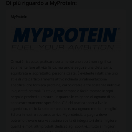
Di più riguardo a MyProtein:
MyProtein
Ormai è risaputo: praticare seriamente uno sport non significa
solamente fare attività fisica, ma anche seguire una dieta sana,
equilibrata e, soprattutto, personalizzata. È evidente infatti che uno
stile di vita particolarmente attivo richieda un'alimentazione
specifica, che fornisca proteine, carboidrati e altre sostanze nutritive
in quantità ottimali. Tuttavia, non sempre è facile trovare in ogni
negozio prodotti su misura, in quanto le esigenze di ognuno di noi
sono estremamente specifiche. C'è chi pratica sport a livello
agonistico, chi lo fa solo per passione, ma ognuno merita il meglio!
Ed ora in nostro soccorso arriva Myprotein.it, la pagina dove
potremo trovare una vastissima scelta di integratori della migliore
qualità e molti altri prodotti dedicati agli sportivi. Il tutto ai migliori