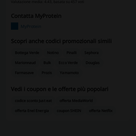
Valutazione media: 4.43, basata su 457 voti
contatta MyProtein
MyProtein
Scopri anche codici promozionali simili
Bottega Verde
Notino
Pinalli
Sephora
Marionnaud
Bulk
Ecco Verde
Douglas
Farmasave
Prozis
Yamamoto
Vedi i coupon e le offerte più popolari
codice sconto Just eat
offerta MediaWorld
offerta Enel Energia
coupon SHEIN
offerta Netflix